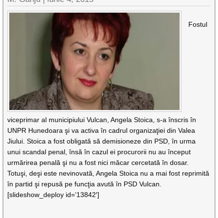
Fostul
viceprimar al municipiului Vulcan, Angela Stoica, s-a înscris în
UNPR Hunedoara şi va activa în cadrul organizaţiei din Valea
Jiului. Stoica a fost obligată să demisioneze din PSD, în urma
unui scandal penal, însă în cazul ei procurorii nu au început
urmărirea penală şi nu a fost nici măcar cercetată în dosar.
Totuşi, deşi este nevinovată, Angela Stoica nu a mai fost reprimită
în partid şi repusă pe funcţia avută în PSD Vulcan.
[slideshow_deploy id=’13842′]