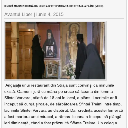
O NOUĂ MINUNE! ICOANĂ DIN LEMN A SFINTEI VARVARA, DIN STRAJA, A PLÂNS (VIDEO)
Avantul Liber |
iunie 4, 2015
Angajaţii unui restaurant din Straja sunt convinşi că minunile
există. Oamenii jură cu mâna pe cruce că Icoana din lemn a
Sfintei Varvara, aflată de 18 ani în local, a plâns. Lacrimile ar fi
început să curgă şiroaie, de sărbătoarea Sfintei Treimi Între timp,
lacrimile Sfintei Varvara au dispărut. Dar credinţa acestei femei că
a fost martora unui miracol, a rămas. Icoana a început să plângă
ieri dimineaţă, când a fost prăznuită Sfânta Treime. Un coleg a