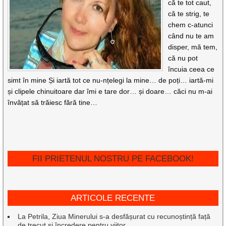
că te tot caut,
că te strig, te
chem c-atunci
când nu te am
disper, mă tem,
că nu pot
încuia ceea ce
simt în mine Și iartă tot ce nu-nțelegi la mine… de poți… iartă-mi
și clipele chinuitoare dar îmi e tare dor… și doare… căci nu m-ai
învățat să trăiesc fără tine…
FII PRIETENUL NOSTRU PE FACEBOOK!
ARTICOLE RECENTE
La Petrila, Ziua Minerului s-a desfășurat cu recunoștință față
de trecut și încredere pentru viitor