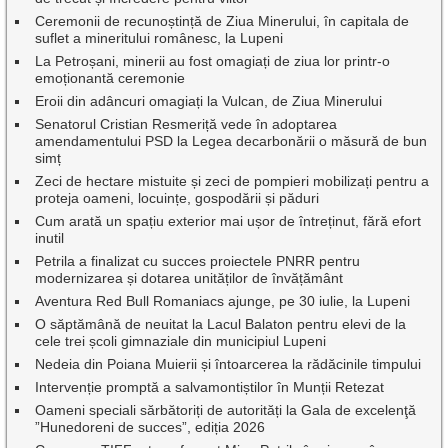
Ceremonii de recunoștință de Ziua Minerului, în capitala de
suflet a mineritului românesc, la Lupeni
La Petroșani, minerii au fost omagiați de ziua lor printr-o
emoționantă ceremonie
Eroii din adâncuri omagiați la Vulcan, de Ziua Minerului
Senatorul Cristian Resmeriță vede în adoptarea
amendamentului PSD la Legea decarbonării o măsură de bun
simț
Zeci de hectare mistuite și zeci de pompieri mobilizați pentru a
proteja oameni, locuințe, gospodării și păduri
Cum arată un spațiu exterior mai ușor de întreținut, fără efort
inutil
Petrila a finalizat cu succes proiectele PNRR pentru
modernizarea și dotarea unităților de învățământ
Aventura Red Bull Romaniacs ajunge, pe 30 iulie, la Lupeni
O săptămână de neuitat la Lacul Balaton pentru elevi de la
cele trei școli gimnaziale din municipiul Lupeni
Nedeia din Poiana Muierii și întoarcerea la rădăcinile timpului
Intervenție promptă a salvamontiștilor în Munții Retezat
Oameni speciali sărbătoriți de autorități la Gala de excelenţă
”Hunedoreni de succes”, ediția 2026