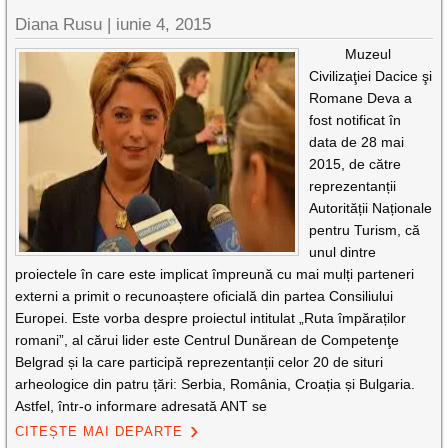
Diana Rusu
|
iunie 4, 2015
Muzeul
Civilizaţiei Dacice şi
Romane Deva a
fost notificat în
data de 28 mai
2015, de către
reprezentanții
Autorității Naționale
pentru Turism, că
unul dintre
proiectele în care este implicat împreună cu mai mulți parteneri
externi a primit o recunoaștere oficială din partea Consiliului
Europei. Este vorba despre proiectul intitulat „Ruta împăraților
romani”, al cărui lider este Centrul Dunărean de Competenţe
Belgrad și la care participă reprezentanții celor 20 de situri
arheologice din patru țări: Serbia, România, Croația și Bulgaria.
Astfel, într-o informare adresată ANT se
CITEȘTE MAI DEPARTE