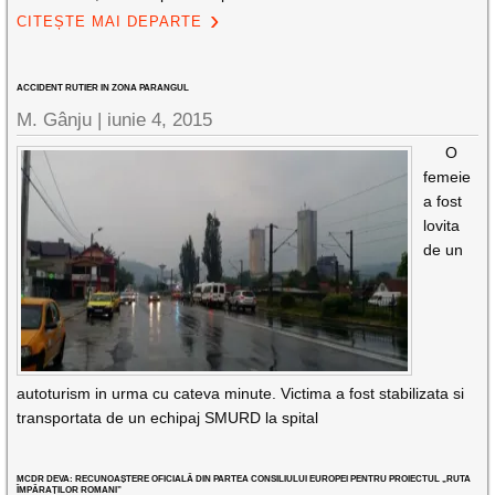
CITEȘTE MAI DEPARTE
ACCIDENT RUTIER IN ZONA PARANGUL
M. Gânju |
iunie 4, 2015
O
femeie
a fost
lovita
de un
autoturism in urma cu cateva minute. Victima a fost stabilizata si
transportata de un echipaj SMURD la spital
MCDR DEVA: RECUNOAȘTERE OFICIALĂ DIN PARTEA CONSILIULUI EUROPEI PENTRU PROIECTUL „RUTA
ÎMPĂRAȚILOR ROMANI”