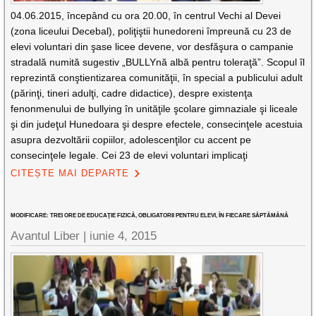
04.06.2015, începând cu ora 20.00, în centrul Vechi al Devei
(zona liceului Decebal), poliţiştii hunedoreni împreună cu 23 de
elevi voluntari din şase licee devene, vor desfăşura o campanie
stradală numită sugestiv „BULLYnă albă pentru toleraţă”. Scopul îl
reprezintă conştientizarea comunităţii, în special a publicului adult
(părinţi, tineri adulţi, cadre didactice), despre existenţa
fenonmenului de bullying în unităţile şcolare gimnaziale şi liceale
şi din judeţul Hunedoara şi despre efectele, consecinţele acestuia
asupra dezvoltării copiilor, adolescenţilor cu accent pe
consecinţele legale. Cei 23 de elevi voluntari implicaţi
CITEȘTE MAI DEPARTE
MODIFICARE: TREI ORE DE EDUCAŢIE FIZICĂ, OBLIGATORII PENTRU ELEVI, ÎN FIECARE SĂPTĂMÂNĂ
Avantul Liber |
iunie 4, 2015