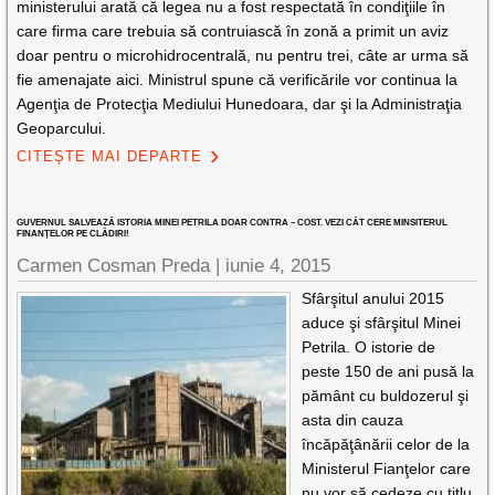
ministerului arată că legea nu a fost respectată în condiţiile în
care firma care trebuia să contruiască în zonă a primit un aviz
doar pentru o microhidrocentrală, nu pentru trei, câte ar urma să
fie amenajate aici. Ministrul spune că verificările vor continua la
Agenţia de Protecţia Mediului Hunedoara, dar şi la Administraţia
Geoparcului.
CITEȘTE MAI DEPARTE
GUVERNUL SALVEAZĂ ISTORIA MINEI PETRILA DOAR CONTRA – COST. VEZI CÂT CERE MINSITERUL
FINANŢELOR PE CLĂDIRI!
Carmen Cosman Preda |
iunie 4, 2015
Sfârşitul anului 2015
aduce şi sfârşitul Minei
Petrila. O istorie de
peste 150 de ani pusă la
pământ cu buldozerul şi
asta din cauza
încăpăţânării celor de la
Ministerul Fianţelor care
nu vor să cedeze cu titlu