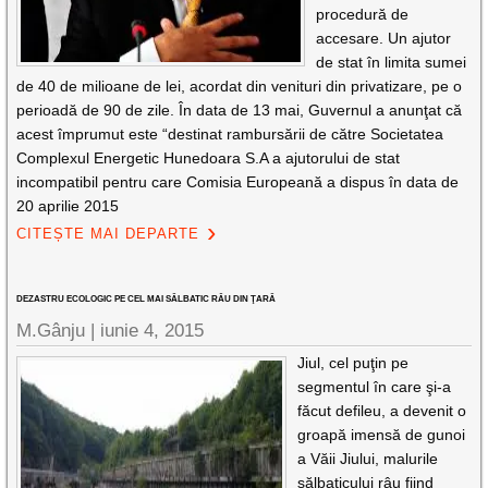
procedură de
accesare. Un ajutor
de stat în limita sumei
de 40 de milioane de lei, acordat din venituri din privatizare, pe o
perioadă de 90 de zile. În data de 13 mai, Guvernul a anunţat că
acest împrumut este “destinat rambursării de către Societatea
Complexul Energetic Hunedoara S.A a ajutorului de stat
incompatibil pentru care Comisia Europeană a dispus în data de
20 aprilie 2015
CITEȘTE MAI DEPARTE
DEZASTRU ECOLOGIC PE CEL MAI SĂLBATIC RÂU DIN ŢARĂ
M.Gânju |
iunie 4, 2015
Jiul, cel puţin pe
segmentul în care şi-a
făcut defileu, a devenit o
groapă imensă de gunoi
a Văii Jiului, malurile
sălbaticului râu fiind