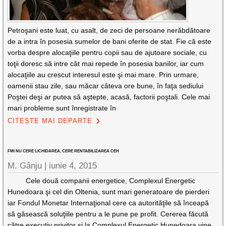
Petroşani este luat, cu asalt, de zeci de persoane nerăbdătoare
de a intra în posesia sumelor de bani oferite de stat. Fie că este
vorba despre alocaţiile pentru copii sau de ajutoare sociale, cu
toţii doresc să intre cât mai repede în posesia banilor, iar cum
alocaţiile au crescut interesul este şi mai mare. Prin urmare,
oamenii stau zile, sau măcar câteva ore bune, în faţa sediului
Poştei deşi ar putea să aştepte, acasă, factorii poştali. Cele mai
mari probleme sunt înregistrate în
CITEȘTE MAI DEPARTE
FMI NU CERE LICHIDAREA, CERE RENTABILIZAREA CEH
M. Gânju |
iunie 4, 2015
Cele două companii energetice, Complexul Energetic
Hunedoara şi cel din Oltenia, sunt mari generatoare de pierderi
iar Fondul Monetar Internaţional cere ca autorităţile să înceapă
să găsească soluţiile pentru a le pune pe profit. Cererea făcută
către executiv privitor şi la Complexul Energetic Hunedoara vine