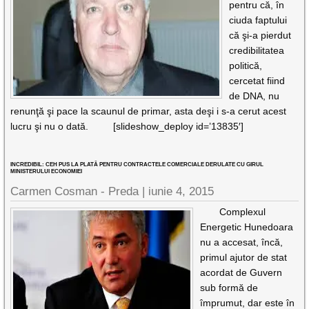
pentru că, în
ciuda faptului
că şi-a pierdut
credibilitatea
politică,
cercetat fiind
de DNA, nu
renunţă şi pace la scaunul de primar, asta deşi i s-a cerut acest
lucru şi nu o dată. [slideshow_deploy id=’13835′]
INCREDIBIL: CEH PUS LA PLATĂ PENTRU CONTRACTELE COMERCIALE DERULATE CU GIRUL
MINISTERULUI ECONOMIEI
Carmen Cosman - Preda |
iunie 4, 2015
Complexul
Energetic Hunedoara
nu a accesat, încă,
primul ajutor de stat
acordat de Guvern
sub formă de
împrumut, dar este în