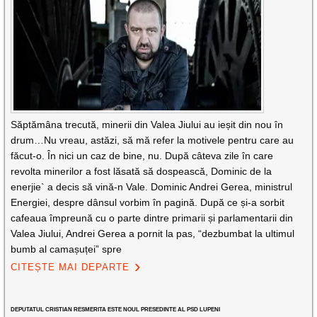
Săptămâna trecută, minerii din Valea Jiului au ieșit din nou în
drum…Nu vreau, astăzi, să mă refer la motivele pentru care au
făcut-o. În nici un caz de bine, nu. După câteva zile în care
revolta minerilor a fost lăsată să dospească, Dominic de la
enerjie` a decis să vină-n Vale. Dominic Andrei Gerea, ministrul
Energiei, despre dânsul vorbim în pagină. După ce și-a sorbit
cafeaua împreună cu o parte dintre primarii și parlamentarii din
Valea Jiului, Andrei Gerea a pornit la pas, “dezbumbat la ultimul
bumb al camașuței” spre
CITEȘTE MAI DEPARTE
DEPUTATUL CRISTIAN RESMERITA ESTE NOUL PRESEDINTE AL PSD LUPENI