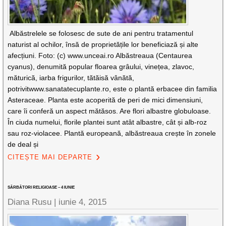
Albăstrelele se folosesc de sute de ani pentru tratamentul
naturist al ochilor, însă de proprietățile lor beneficiază și alte
afecțiuni. Foto: (c) www.unceai.ro Albăstreaua (Centaurea
cyanus), denumită popular floarea grâului, vinețea, zlavoc,
măturică, iarba frigurilor, tătăisă vânătă,
potrivitwww.sanatatecuplante.ro, este o plantă erbacee din familia
Asteraceae. Planta este acoperită de peri de mici dimensiuni,
care îi conferă un aspect mătăsos. Are flori albastre globuloase.
În ciuda numelui, florile plantei sunt atât albastre, cât și alb-roz
sau roz-violacee. Plantă europeană, albăstreaua crește în zonele
de deal și
CITEȘTE MAI DEPARTE
SĂRBĂTORI RELIGIOASE – 4 IUNIE
Diana Rusu
|
iunie 4, 2015