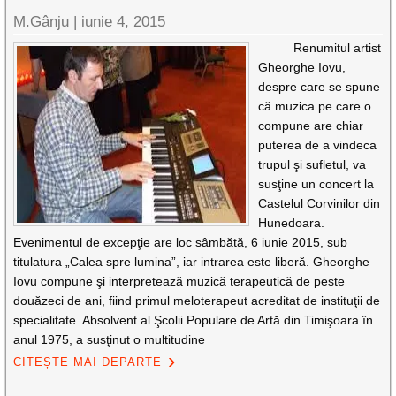
M.Gânju |
iunie 4, 2015
Renumitul artist
Gheorghe Iovu,
despre care se spune
că muzica pe care o
compune are chiar
puterea de a vindeca
trupul şi sufletul, va
susţine un concert la
Castelul Corvinilor din
Hunedoara.
Evenimentul de excepţie are loc sâmbătă, 6 iunie 2015, sub
titulatura „Calea spre lumina”, iar intrarea este liberă. Gheorghe
Iovu compune şi interpretează muzică terapeutică de peste
douăzeci de ani, fiind primul meloterapeut acreditat de instituţii de
specialitate. Absolvent al Şcolii Populare de Artă din Timişoara în
anul 1975, a susţinut o multitudine
CITEȘTE MAI DEPARTE