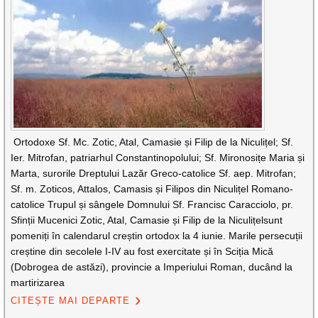
Ortodoxe Sf. Mc. Zotic, Atal, Camasie și Filip de la Niculițel; Sf.
Ier. Mitrofan, patriarhul Constantinopolului; Sf. Mironosițe Maria și
Marta, surorile Dreptului Lazăr Greco-catolice Sf. aep. Mitrofan;
Sf. m. Zoticos, Attalos, Camasis și Filipos din Niculițel Romano-
catolice Trupul și sângele Domnului Sf. Francisc Caracciolo, pr.
Sfinții Mucenici Zotic, Atal, Camasie și Filip de la Niculițelsunt
pomeniți în calendarul creștin ortodox la 4 iunie. Marile persecuții
creștine din secolele I-IV au fost exercitate și în Sciția Mică
(Dobrogea de astăzi), provincie a Imperiului Roman, ducând la
martirizarea
CITEȘTE MAI DEPARTE