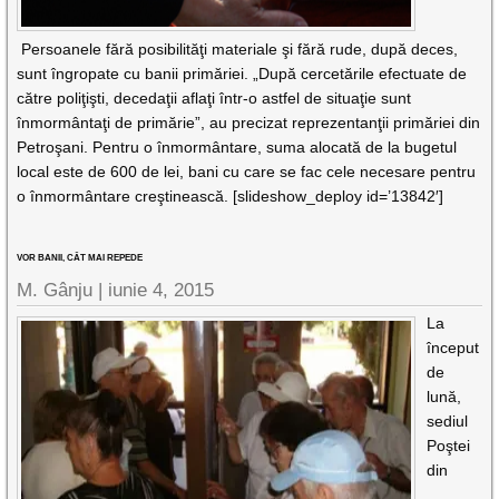
Persoanele fără posibilităţi materiale şi fără rude, după deces,
sunt îngropate cu banii primăriei. „După cercetările efectuate de
către poliţişti, decedaţii aflaţi într-o astfel de situaţie sunt
înmormântaţi de primărie”, au precizat reprezentanţii primăriei din
Petroşani. Pentru o înmormântare, suma alocată de la bugetul
local este de 600 de lei, bani cu care se fac cele necesare pentru
o înmormântare creştinească. [slideshow_deploy id=’13842′]
VOR BANII, CÂT MAI REPEDE
M. Gânju |
iunie 4, 2015
La
început
de
lună,
sediul
Poştei
din