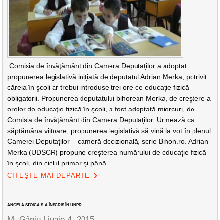
Comisia de învăţământ din Camera Deputaţilor a adoptat
propunerea legislativă iniţiată de deputatul Adrian Merka, potrivit
căreia în şcoli ar trebui introduse trei ore de educaţie fizică
obligatorii. Propunerea deputatului bihorean Merka, de creştere a
orelor de educaţie fizică în şcoli, a fost adoptată miercuri, de
Comisia de învăţământ din Camera Deputaţilor. Urmează ca
săptămâna viitoare, propunerea legislativă să vină la vot în plenul
Camerei Deputaţilor – cameră decizională, scrie Bihon.ro. Adrian
Merka (UDSCR) propune creşterea numărului de educaţie fizică
în şcoli, din ciclul primar şi până
CITEȘTE MAI DEPARTE
ANGELA STOICA S-A ÎNSCRIS ÎN UNPR
M. Gânju |
iunie 4, 2015