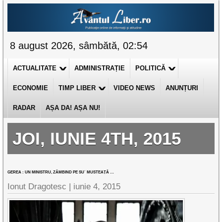
8 august 2026, sâmbătă, 02:54
ACTUALITATE
ADMINISTRAȚIE
POLITICĂ
ECONOMIE
TIMP LIBER
VIDEO NEWS
ANUNȚURI
RADAR
AȘA DA! AȘA NU!
JOI, IUNIE 4TH, 2015
GEREA : UN MINISTRU, ZÂMBIND PE SU` MUSTEAȚĂ …
Ionut Dragotesc |
iunie 4, 2015