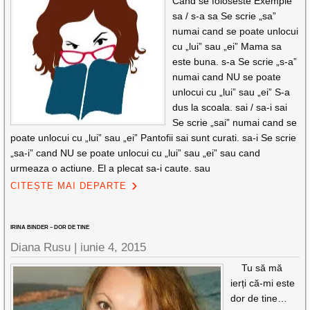
Cand se foloseste Exemple
sa / s-a sa Se scrie „sa”
numai cand se poate unlocui
cu „lui” sau „ei” Mama sa
este buna. s-a Se scrie „s-a”
numai cand NU se poate
unlocui cu „lui” sau „ei” S-a
dus la scoala. sai / sa-i sai
Se scrie „sai” numai cand se
poate unlocui cu „lui” sau „ei” Pantofii sai sunt curati. sa-i Se scrie
„sa-i” cand NU se poate unlocui cu „lui” sau „ei” sau cand
urmeaza o actiune. El a plecat sa-i caute. sau
CITEȘTE MAI DEPARTE
IRINA BINDER – DOR DE TINE
Diana Rusu
|
iunie 4, 2015
Tu să mă
ierți că-mi este
dor de tine…