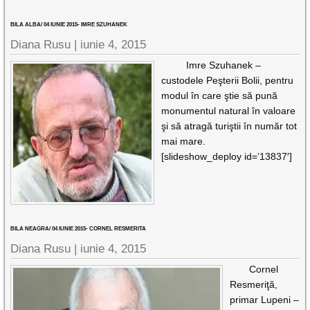
BILA ALBA/ 04 IUNIE 2015- IMRE SZUHANEK
Diana Rusu
|
iunie 4, 2015
Imre Szuhanek –
custodele Peşterii Bolii, pentru
modul în care ştie să pună
monumentul natural în valoare
şi să atragă turiştii în număr tot
mai mare.
[slideshow_deploy id=’13837′]
BILA NEAGRA/ 04 IUNIE 2015- CORNEL RESMERITA
Diana Rusu
|
iunie 4, 2015
Cornel
Resmeriţă,
primar Lupeni –