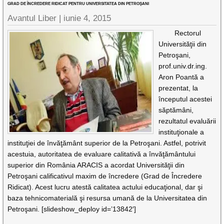
GRAD DE ÎNCREDERE RIDICAT PENTRU UNIVERSITATEA DIN PETROŞANI
Avantul Liber |
iunie 4, 2015
Rectorul
Universităţii din
Petroşani,
prof.univ.dr.ing.
Aron Poantă a
prezentat, la
începutul acestei
săptămâni,
rezultatul evaluării
instituţionale a
instituţiei de învăţământ superior de la Petroşani. Astfel, potrivit
acestuia, autoritatea de evaluare calitativă a învăţământului
superior din România ARACIS a acordat Universităţii din
Petroşani calificativul maxim de încredere (Grad de Încredere
Ridicat). Acest lucru atestă calitatea actului educaţional, dar şi
baza tehnicomaterială şi resursa umană de la Universitatea din
Petroşani. [slideshow_deploy id=’13842′]