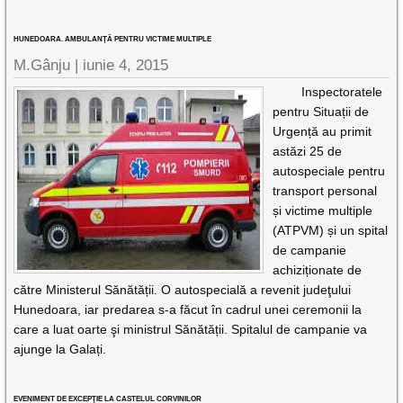
HUNEDOARA. AMBULANŢĂ PENTRU VICTIME MULTIPLE
M.Gânju |
iunie 4, 2015
Inspectoratele
pentru Situații de
Urgență au primit
astăzi 25 de
autospeciale pentru
transport personal
și victime multiple
(ATPVM) și un spital
de campanie
achiziționate de
către Ministerul Sănătății. O autospecială a revenit judeţului
Hunedoara, iar predarea s-a făcut în cadrul unei ceremonii la
care a luat oarte şi ministrul Sănătății. Spitalul de campanie va
ajunge la Galați.
EVENIMENT DE EXCEPŢIE LA CASTELUL CORVINILOR