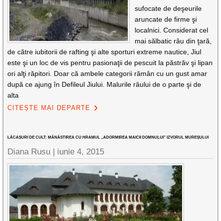
sufocate de deşeurile
aruncate de firme şi
localnici. Considerat cel
mai sălbatic râu din ţară,
de către iubitorii de rafting şi alte sporturi extreme nautice, Jiul
este şi un loc de vis pentru pasionaţii de pescuit la păstrăv şi lipan
ori alţi răpitori. Doar că ambele categorii rămân cu un gust amar
după ce ajung în Defileul Jiului. Malurile râului de o parte şi de
alta
CITEȘTE MAI DEPARTE
LĂCAȘURI DE CULT: MĂNĂSTIREA CU HRAMUL „ADORMIREA MAICII DOMNULUI” IZVORUL MUREȘULUI
Diana Rusu
|
iunie 4, 2015