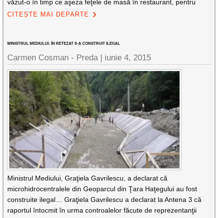
văzut-o în timp ce aşeza feţele de masă în restaurant, pentru
CITEȘTE MAI DEPARTE
MINISTRUL MEDIULUI: ÎN RETEZAT S-A CONSTRUIT ILEGAL
Carmen Cosman - Preda |
iunie 4, 2015
Ministrul Mediului, Graţiela Gavrilescu, a declarat că
microhidrocentralele din Geoparcul din Ţara Haţegului au fost
construite ilegal… Graţiela Gavrilescu a declarat la Antena 3 că
raportul întocmit în urma controalelor făcute de reprezentanţii