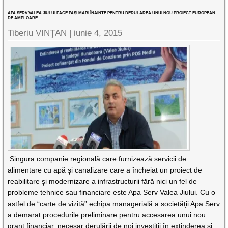
APA SERV VALEA JIULUI FACE PAŞI MARI ÎNAINTE PENTRU DERULAREA UNUI NOU PROIECT EUROPEAN
DE AMPLOARE
Tiberiu VINŢAN |
iunie 4, 2015
Singura companie regională care furnizează servicii de
alimentare cu apă şi canalizare care a încheiat un proiect de
reabilitare şi modernizare a infrastructurii fără nici un fel de
probleme tehnice sau financiare este Apa Serv Valea Jiului. Cu o
astfel de “carte de vizită” echipa managerială a societăţii Apa Serv
a demarat procedurile preliminare pentru accesarea unui nou
grant financiar, necesar derulării de noi investiţii în extinderea şi