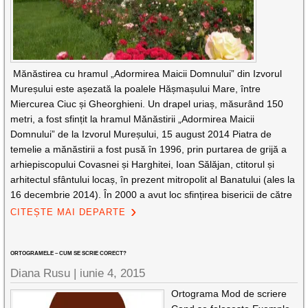
Mănăstirea cu hramul „Adormirea Maicii Domnului” din Izvorul
Mureșului este așezată la poalele Hășmașului Mare, între
Miercurea Ciuc și Gheorghieni. Un drapel uriaș, măsurând 150
metri, a fost sfințit la hramul Mănăstirii „Adormirea Maicii
Domnului” de la Izvorul Mureșului, 15 august 2014 Piatra de
temelie a mănăstirii a fost pusă în 1996, prin purtarea de grijă a
arhiepiscopului Covasnei și Harghitei, Ioan Sălăjan, ctitorul și
arhitectul sfântului locaș, în prezent mitropolit al Banatului (ales la
16 decembrie 2014). În 2000 a avut loc sfințirea bisericii de către
CITEȘTE MAI DEPARTE
ORTOGRAMELE – CUM SE SCRIE CORECT?
Diana Rusu
|
iunie 4, 2015
Ortograma Mod de scriere