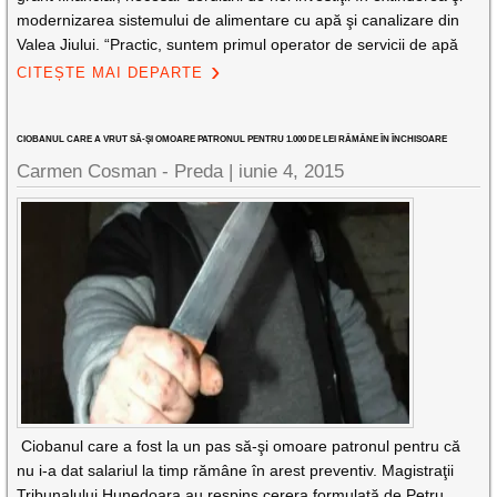
modernizarea sistemului de alimentare cu apă şi canalizare din
Valea Jiului. “Practic, suntem primul operator de servicii de apă
CITEȘTE MAI DEPARTE
CIOBANUL CARE A VRUT SĂ-ŞI OMOARE PATRONUL PENTRU 1.000 DE LEI RĂMÂNE ÎN ÎNCHISOARE
Carmen Cosman - Preda |
iunie 4, 2015
Ciobanul care a fost la un pas să-şi omoare patronul pentru că
nu i-a dat salariul la timp rămâne în arest preventiv. Magistraţii
Tribunalului Hunedoara au respins cerera formulată de Petru