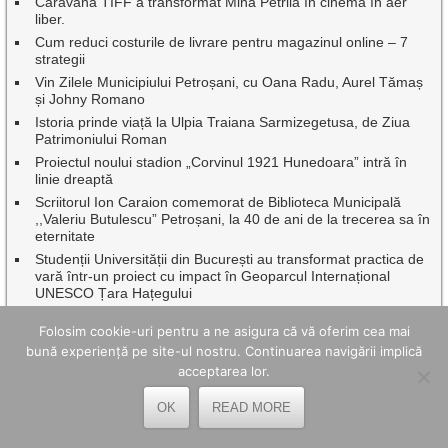
Caravana TIFF a transformat Mina Petrila în cinema în aer
liber.
Cum reduci costurile de livrare pentru magazinul online – 7
strategii
Vin Zilele Municipiului Petroșani, cu Oana Radu, Aurel Tămaș
și Johny Romano
Istoria prinde viață la Ulpia Traiana Sarmizegetusa, de Ziua
Patrimoniului Roman
Proiectul noului stadion „Corvinul 1921 Hunedoara” intră în
linie dreaptă
Scriitorul Ion Caraion comemorat de Biblioteca Municipală
,,Valeriu Butulescu” Petroșani, la 40 de ani de la trecerea sa în
eternitate
Studenții Universității din București au transformat practica de
vară într-un proiect cu impact în Geoparcul Internațional
UNESCO Țara Hațegului
Beneficiile utilizării unei creme BB în rutina zilnică de îngrijire a
Folosim cookie-uri pentru a ne asigura că vă oferim cea mai
pielii
bună experiență pe site-ul nostru. Continuarea navigării implică
5 idei de afaceri pe care le poți începe de acasă și unde un
acceptarea lor.
curier rapid îți poate ușura munca
Sărbătoare cu recunoștință pentru eroi, de Sf. Ilie, pe muntele
OK
READ MORE
Tulișa de la Uricani
20 Iulie – Ziua Lucrătorului din Serviciile Publice de alimentare