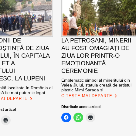
NII DE
LA PETROȘANI, MINERII
ȘTINȚĂ DE ZIUA
AU FOST OMAGIAȚI DE
UI, ÎN CAPITALA
ZIUA LOR PRINTR-O
LET A
EMOȚIONANTĂ
TULUI
CEREMONIE
SC, LA LUPENI
Emblematic simbol al mineritului din
Valea Jiului, statuia creată de artistul
altă localitate în România al
plastic Mimi Șaraga și
ă fie mai puternic legat
CITEȘTE MAI DEPARTE
MAI DEPARTE
Distribuie acest articol
st articol