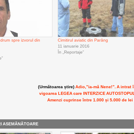
 drum spre izvorul din
Cimitirul aviatic din Parâng
11 ianuarie 2016
În „Reportaje”
e”
(Următoarea știre)
Adio,”ia-mă Nene!”. A intrat 
vigoarea LEGEA care INTERZICE AUTOSTOPU
Amenzi cuprinse între 1.000 și 5.000 de lei
RI ASEMĂNĂTOARE