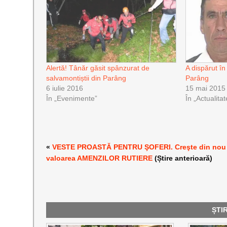
Alertă! Tânăr găsit spânzurat de
A dispărut în
salvamontiștii din Parâng
Parâng
6 iulie 2016
15 mai 2015
În „Evenimente”
În „Actualitat
«
VESTE PROASTĂ PENTRU ŞOFERI. Creşte din nou
valoarea AMENZILOR RUTIERE
(Știre anterioară)
ȘTI