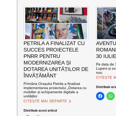
PETRILA A FINALIZAT CU
AVENTU
SUCCES PROIECTELE
ROMANI
PNRR PENTRU
30 IULI
MODERNIZAREA ȘI
Pe data de 3
DOTAREA UNITĂȚILOR DE
Lupeni și zo
nou
ÎNVĂȚĂMÂNT
CITEȘTE 
Primăria Orașului Petrila a finalizat
Distribuie ace
implementarea proiectului „Dotarea cu
mobilier și echipamente digitale a
unităților
CITEȘTE MAI DEPARTE
Distribuie acest articol