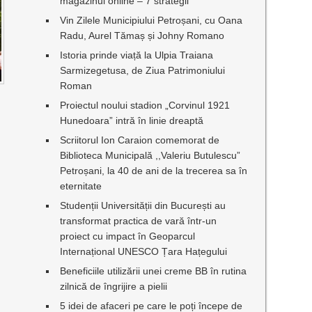
magazinul online – 7 strategii
Vin Zilele Municipiului Petroșani, cu Oana
Radu, Aurel Tămaș și Johny Romano
Istoria prinde viață la Ulpia Traiana
Sarmizegetusa, de Ziua Patrimoniului
Roman
Proiectul noului stadion „Corvinul 1921
Hunedoara” intră în linie dreaptă
Scriitorul Ion Caraion comemorat de
Biblioteca Municipală ,,Valeriu Butulescu”
Petroșani, la 40 de ani de la trecerea sa în
eternitate
Studenții Universității din București au
transformat practica de vară într-un
proiect cu impact în Geoparcul
Internațional UNESCO Țara Hațegului
Beneficiile utilizării unei creme BB în rutina
zilnică de îngrijire a pielii
5 idei de afaceri pe care le poți începe de