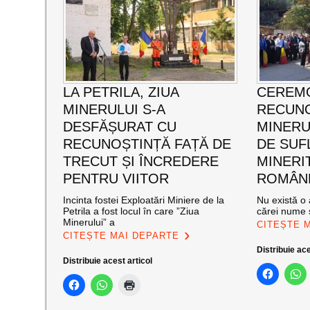
LA PETRILA, ZIUA
CEREMO
MINERULUI S-A
RECUNO
DESFĂȘURAT CU
MINERUL
RECUNOȘTINȚĂ FAȚĂ DE
DE SUF
TRECUT ȘI ÎNCREDERE
MINERI
PENTRU VIITOR
ROMÂNE
Incinta fostei Exploatări Miniere de la
Nu există o 
Petrila a fost locul în care ”Ziua
cărei nume s
Minerului” a
CITEȘTE 
CITEȘTE MAI DEPARTE
Distribuie ace
Distribuie acest articol