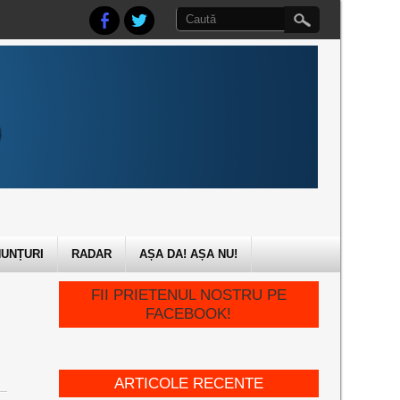
UNȚURI
RADAR
AȘA DA! AȘA NU!
FII PRIETENUL NOSTRU PE
FACEBOOK!
ARTICOLE RECENTE