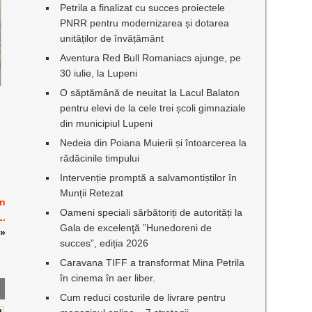
Petrila a finalizat cu succes proiectele
PNRR pentru modernizarea și dotarea
unităților de învățământ
Aventura Red Bull Romaniacs ajunge, pe
30 iulie, la Lupeni
O săptămână de neuitat la Lacul Balaton
pentru elevi de la cele trei școli gimnaziale
din municipiul Lupeni
Nedeia din Poiana Muierii și întoarcerea la
rădăcinile timpului
Intervenție promptă a salvamontiștilor în
Munții Retezat
în
Oameni speciali sărbătoriți de autorități la
L.
Gala de excelenţă ”Hunedoreni de
»
succes”, ediția 2026
Caravana TIFF a transformat Mina Petrila
în cinema în aer liber.
Cum reduci costurile de livrare pentru