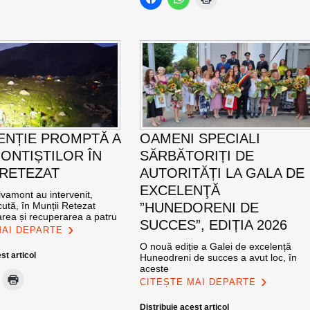
ENȚIE PROMPTĂ A
OAMENI SPECIALI
ONTIȘTILOR ÎN
SĂRBĂTORIȚI DE
 RETEZAT
AUTORITĂȚI LA GALA DE
EXCELENŢĂ
vamont au intervenit,
ută, în Munții Retezat
”HUNEDORENI DE
area și recuperarea a patru
SUCCES”, EDIȚIA 2026
MAI DEPARTE
O nouă ediție a Galei de excelență
st articol
Huneodreni de succes a avut loc, în
aceste
CITEȘTE MAI DEPARTE
Distribuie acest articol