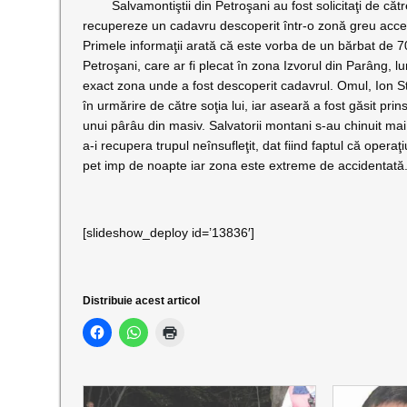
Salvamontiştii din Petroşani au fost solicitaţi de către 
recupereze un cadavru descoperit într-o zonă greu acces
Primele informaţii arată că este vorba de un bărbat de 7
Petroşani, care ar fi plecat în zona Izvorul din Parâng, l
exact zona unde a fost descoperit cadavrul. Omul, Ion S
în urmărire de către soţia lui, iar aseară a fost găsit prins
unui pârâu din masiv. Salvatorii montani s-au chinuit ma
a-i recupera trupul neînsufleţit, dat fiind faptul că opera
pet imp de noapte iar zona este extreme de accidentată
[slideshow_deploy id=’13836′]
Distribuie acest articol