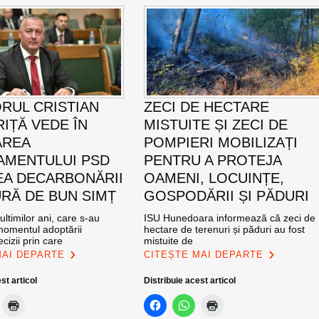
RUL CRISTIAN
ZECI DE HECTARE
IȚĂ VEDE ÎN
MISTUITE ȘI ZECI DE
AREA
POMPIERI MOBILIZAȚI
MENTULUI PSD
PENTRU A PROTEJA
EA DECARBONĂRII
OAMENI, LOCUINȚE,
RĂ DE BUN SIMȚ
GOSPODĂRII ȘI PĂDURI
ultimilor ani, care s-au
ISU Hunedoara informează că zeci de
momentul adoptării
hectare de terenuri și păduri au fost
cizii prin care
mistuite de
MAI DEPARTE
CITEȘTE MAI DEPARTE
st articol
Distribuie acest articol