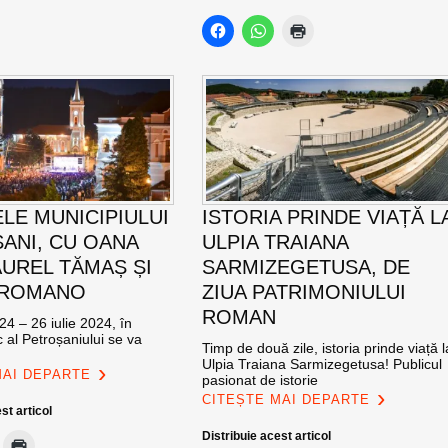
ELE MUNICIPIULUI
ISTORIA PRINDE VIAȚĂ L
ANI, CU OANA
ULPIA TRAIANA
AUREL TĂMAȘ ȘI
SARMIZEGETUSA, DE
 ROMANO
ZIUA PATRIMONIULUI
ROMAN
24 – 26 iulie 2024, în
c al Petroșaniului se va
Timp de două zile, istoria prinde viață l
Ulpia Traiana Sarmizegetusa! Publicul
MAI DEPARTE
pasionat de istorie
CITEȘTE MAI DEPARTE
st articol
Distribuie acest articol