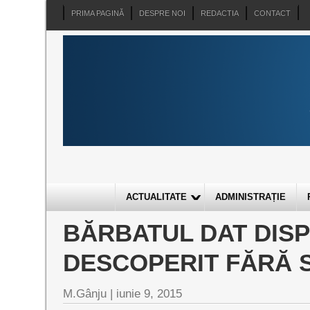
PRIMA PAGINĂ
DESPRE NOI
REDACTIA
CONTACT
ACTUALITATE
ADMINISTRAȚIE
BĂRBATUL DAT DISP
DESCOPERIT FĂRĂ 
M.Gânju |
iunie 9, 2015