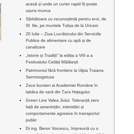
acasă și unde un curier rapid îți poate
ușura munca
Sărbătoare cu recunoștință pentru eroi, de
Sf. Ilie, pe muntele Tulișa de la Uricani
20 Iulie – Ziua Lucrătorului din Serviciile
Publice de alimentare cu apă și de
canalizare
„Istorie și Tradiții” la ediția a VIII-a a
Festivalului Cetății Mălăiești
Patrimoniul fără frontiere la Ulpia Traiana
Sarmizegetusa
Zece bursieri ai Academiei Române în
tabăra de vară din Țara Hațegului
Green Line Valea Jiului: Toleranță zero
față de amenințări, intimidări și
comportamente agresive în transportul
public
Dr.ing. Benor Voicescu, împreună cu o