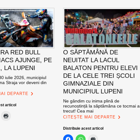
RA RED BULL
O SĂPTĂMÂNĂ DE
ACS AJUNGE, PE
NEUITAT LA LACUL
E, LA LUPENI
BALATON PENTRU ELEVI
DE LA CELE TREI ȘCOLI
0 iulie 2026, municipiul
na Straja vor deveni din
GIMNAZIALE DIN
MUNICIPIUL LUPENI
MAI DEPARTE
Ne gândim cu inima plină de
st articol
recunoștință la săptămâna ce tocmai a
trecut! Cea mai
CITEȘTE MAI DEPARTE
Distribuie acest articol