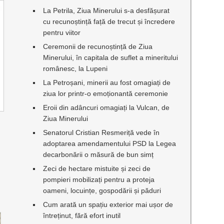
La Petrila, Ziua Minerului s-a desfășurat
cu recunoștință față de trecut și încredere
pentru viitor
Ceremonii de recunoștință de Ziua
Minerului, în capitala de suflet a mineritului
românesc, la Lupeni
La Petroșani, minerii au fost omagiați de
ziua lor printr-o emoționantă ceremonie
Eroii din adâncuri omagiați la Vulcan, de
Ziua Minerului
Senatorul Cristian Resmeriță vede în
adoptarea amendamentului PSD la Legea
decarbonării o măsură de bun simț
Zeci de hectare mistuite și zeci de
pompieri mobilizați pentru a proteja
oameni, locuințe, gospodării și păduri
Cum arată un spațiu exterior mai ușor de
întreținut, fără efort inutil