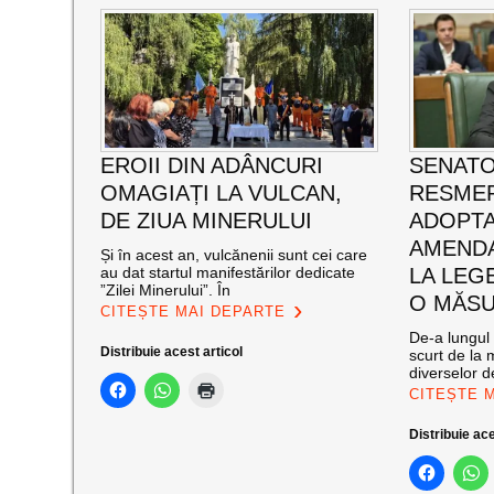
EROII DIN ADÂNCURI
SENATO
OMAGIAȚI LA VULCAN,
RESMER
DE ZIUA MINERULUI
ADOPT
AMENDA
Și în acest an, vulcănenii sunt cei care
au dat startul manifestărilor dedicate
LA LEG
”Zilei Minerului”. În
O MĂSU
CITEȘTE MAI DEPARTE
De-a lungul 
Distribuie acest articol
scurt de la 
diverselor de
CITEȘTE 
Distribuie ace