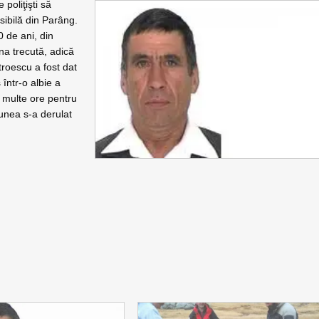
poliţişti să
ibilă din Parâng.
0 de ani, din
una trecută, adică
troescu a fost dat
 într-o albie a
i multe ore pentru
ţiunea s-a derulat
.