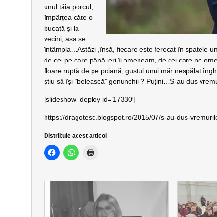
unul tăia porcul,
împărțea câte o
bucată și la
vecini, așa se
întâmpla…Astăzi ,însă, fiecare este ferecat în spatele 
de cei pe care până ieri îi omeneam, de cei care ne omen
floare ruptă de pe poiană, gustul unui măr nespălat înghes
știu să își “belească” genunchii ? Puțini…S-au dus vrem
[slideshow_deploy id=’17330′]
https://dragotesc.blogspot.ro/2015/07/s-au-dus-vremuri
Distribuie acest articol