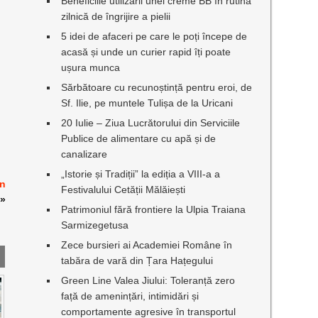
Beneficiile utilizării unei creme BB în rutina
zilnică de îngrijire a pielii
5 idei de afaceri pe care le poți începe de
acasă și unde un curier rapid îți poate
ușura munca
Sărbătoare cu recunoștință pentru eroi, de
Sf. Ilie, pe muntele Tulișa de la Uricani
20 Iulie – Ziua Lucrătorului din Serviciile
Publice de alimentare cu apă și de
canalizare
„Istorie și Tradiții” la ediția a VIII-a a
an
Festivalului Cetății Mălăiești
»
Patrimoniul fără frontiere la Ulpia Traiana
Sarmizegetusa
Zece bursieri ai Academiei Române în
tabăra de vară din Țara Hațegului
Green Line Valea Jiului: Toleranță zero
față de amenințări, intimidări și
comportamente agresive în transportul