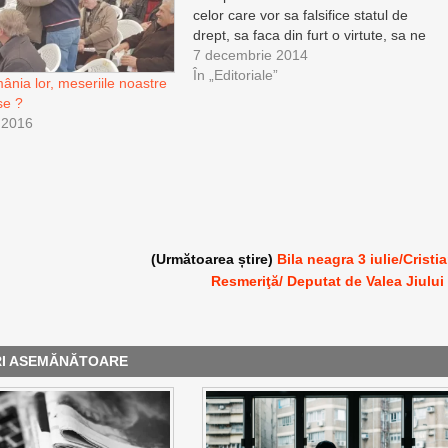
celor care vor sa falsifice statul de
drept, sa faca din furt o virtute, sa ne
puna destinul gaj, ranjind in tihna cu
7 decembrie 2014
“prohabu’ constiintei desfacut” …
În „Editoriale”
ânia lor, meseriile noastre
Comunismul a intampinat in…
se ?
 2016
(Următoarea știre)
Bila neagra 3 iulie/Cristi
Resmeriţă/ Deputat de Valea Jiului
RI ASEMĂNĂTOARE