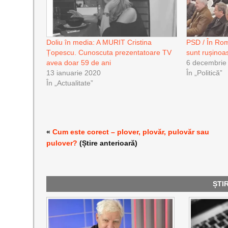
Doliu în media: A MURIT Cristina
PSD / În Rom
Țopescu. Cunoscuta prezentatoare TV
sunt rușinoa
avea doar 59 de ani
6 decembrie
13 ianuarie 2020
În „Politică”
În „Actualitate”
«
Cum este corect – plover, plovăr, pulovăr sau
pulover?
(Știre anterioară)
ȘTI