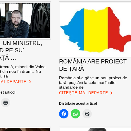
: UN MINISTRU,
D PE SU`
AȚĂ …
ROMÂNIA ARE PROIECT
recută, minerii din Valea
DE ŢARĂ
șit din nou în drum…Nu
i, să
România şi-a găsit un nou proiect de
MAI DEPARTE
ţară: puşcării la cele mai înalte
standarde de
st articol
CITEȘTE MAI DEPARTE
Distribuie acest articol