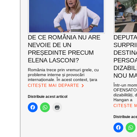
DE CE ROMÂNIA NU ARE
DEPUTA
NEVOIE DE UN
SURPRI
PREȘEDINTE PRECUM
DESTIN
ELENA LASCONI?
PERSO
DIZABIL
România trece prin vremuri grele, cu
probleme interne și provocări
NOU M
internaționale. În acest context, țara
Într-un mom
CITEȘTE MAI DEPARTE
OFENSATOR 
dizabilități
Distribuie acest articol
Hangan a
CITEȘTE 
Distribuie ace