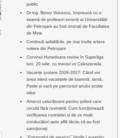
public
Dr.ing. Benor Voicescu, împreună cu o
seamă de profesori emeriți ai Universității
din Petroșani au fost onorați de Facultatea
E
de Mine
Continuă asfaltările, pe mai multe artere
rutiere din Petroșani
Corvinul Hunedoara revine în Superliga
luni, 20 iulie, cu meciul vs Csikszereda
Vacanțe școlare 2026-2027: Când vor
avea elevii vacanțele de toamnă, iarnă,
Paște și vară pe parcursul anului școlar
viitor
Amenzi usturătoare pentru șoferii care
circulă fără rovinietă: Cum funcționează
verificarea rovinietei și de ce mulți
conducători auto află târziu că au fost
sancționați
”Fotograful de serviciu” Vasile Laurențiu