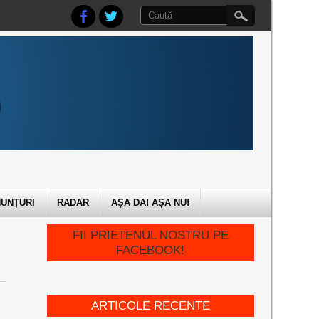
UNȚURI
RADAR
AȘA DA! AȘA NU!
FII PRIETENUL NOSTRU PE
FACEBOOK!
ARTICOLE RECENTE