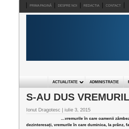
PRIMA PAGINĂ
DESPRE NOI
REDACTIA
CONTACT
ACTUALITATE
ADMINISTRAȚIE
S-AU DUS VREMURI
Ionut Dragotesc |
iulie 3, 2015
…vremurile în care oamenii zâmbeau când se
dezinteresați, vremurile în care duminica, la prânz, 