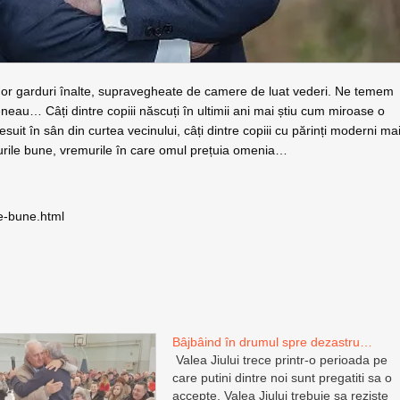
unor garduri înalte, supravegheate de camere de luat vederi. Ne temem
eau… Câți dintre copiii născuți în ultimii ani mai știu cum miroase o
uit în sân din curtea vecinului, câți dintre copiii cu părinți moderni ma
urile bune, vremurile în care omul prețuia omenia…
le-bune.html
Bâjbâind în drumul spre dezastru…
Valea Jiului trece printr-o perioada pe
care putini dintre noi sunt pregatiti sa o
accepte. Valea Jiului trebuie sa reziste