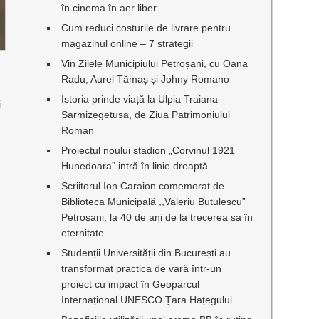
în cinema în aer liber.
Cum reduci costurile de livrare pentru
magazinul online – 7 strategii
Vin Zilele Municipiului Petroșani, cu Oana
Radu, Aurel Tămaș și Johny Romano
Istoria prinde viață la Ulpia Traiana
i
Sarmizegetusa, de Ziua Patrimoniului
Roman
Proiectul noului stadion „Corvinul 1921
Hunedoara” intră în linie dreaptă
Scriitorul Ion Caraion comemorat de
Biblioteca Municipală ,,Valeriu Butulescu”
Petroșani, la 40 de ani de la trecerea sa în
eternitate
Studenții Universității din București au
transformat practica de vară într-un
proiect cu impact în Geoparcul
Internațional UNESCO Țara Hațegului