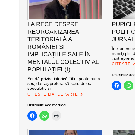
LA RECE DESPRE
PUPICI
REORGANIZAREA
POLITIC
TERITORIALĂ A
JURNAL
ROMÂNIEI ȘI
Într-un mesaj
IMPLICAȚIILE SALE ÎN
numit) plin d
„antreprenoa
MENTALUL COLECTIV AL
CITEȘTE 
POPULAȚIEI (I)
Distribuie ace
Scurtă privire istorică Titlul poate suna
sec, dar aș prefera să scriu deloc
speculativ și
CITEȘTE MAI DEPARTE
Distribuie acest articol