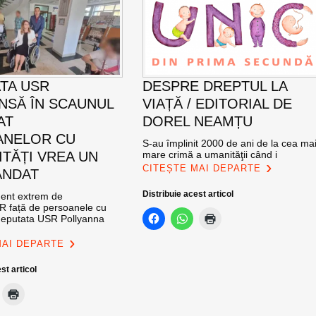
TA USR
DESPRE DREPTUL LA
NSĂ ÎN SCAUNUL
VIAȚĂ / EDITORIAL DE
AT
DOREL NEAMȚU
ANELOR CU
S-au împlinit 2000 de ani de la cea ma
ITĂȚI VREA UN
mare crimă a umanităţii când i
CITEȘTE MAI DEPARTE
ANDAT
Distribuie acest articol
ent extrem de
față de persoanele cu
, deputata USR Pollyanna
MAI DEPARTE
st articol