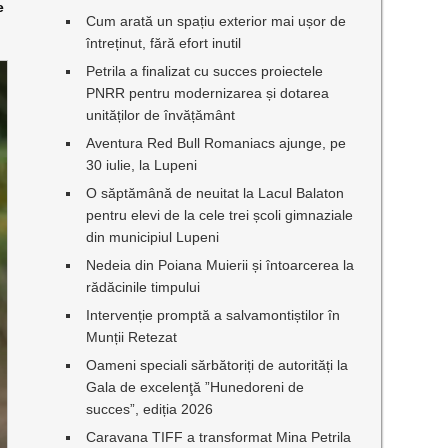
e
Cum arată un spațiu exterior mai ușor de
întreținut, fără efort inutil
Petrila a finalizat cu succes proiectele
PNRR pentru modernizarea și dotarea
unităților de învățământ
Aventura Red Bull Romaniacs ajunge, pe
30 iulie, la Lupeni
O săptămână de neuitat la Lacul Balaton
pentru elevi de la cele trei școli gimnaziale
din municipiul Lupeni
Nedeia din Poiana Muierii și întoarcerea la
rădăcinile timpului
Intervenție promptă a salvamontiștilor în
Munții Retezat
Oameni speciali sărbătoriți de autorități la
Gala de excelenţă ”Hunedoreni de
succes”, ediția 2026
Caravana TIFF a transformat Mina Petrila