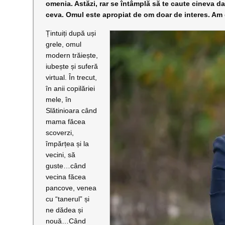
omenia. Astăzi, rar se întâmplă să te caute cineva da
ceva. Omul este apropiat de om doar de interes. Am 
Țintuiți după uși
grele, omul
m
odern trăiește,
iubește și suferă
virtual. În trecut,
în anii copilăriei
mele, în
Slătinioara când
mama făcea
scoverzi,
împărțea și la
vecini, să
guste…când
vecina făcea
pancove, venea
cu “tanerul” și
ne dădea și
nouă…Când