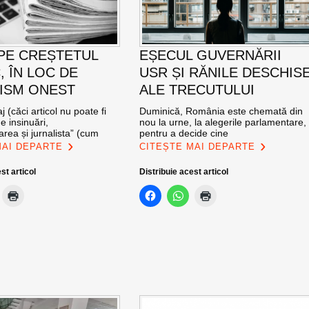
 PE CREȘTETUL
EȘECUL GUVERNĂRII
, ÎN LOC DE
USR ȘI RĂNILE DESCHIS
ISM ONEST
ALE TRECUTULUI
 (căci articol nu poate fi
Duminică, România este chemată din
e insinuări,
nou la urne, la alegerile parlamentare,
rea și jurnalista” (cum
pentru a decide cine
MAI DEPARTE
CITEȘTE MAI DEPARTE
st articol
Distribuie acest articol