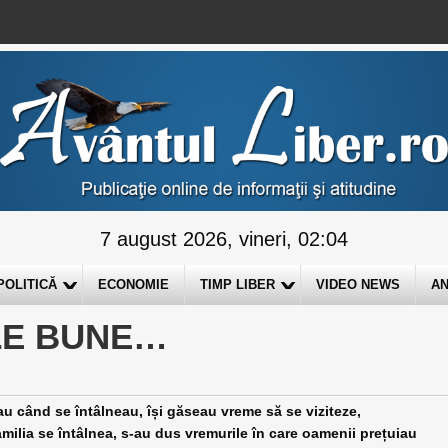
7 august 2026, vineri, 02:04
POLITICĂ
ECONOMIE
TIMP LIBER
VIDEO NEWS
AN
LE BUNE…
 întâlneau, își găseau vreme să se viziteze,
familia se întâlnea, s-au dus vremurile în care oamenii prețuiau