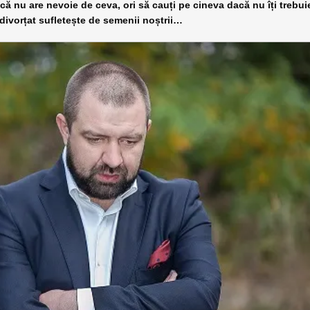
că nu are nevoie de ceva, ori să cauți pe cineva dacă nu îți trebui
divorțat sufletește de semenii noștrii…