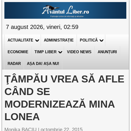
7 august 2026, vineri, 02:59
ACTUALITATE
ADMINISTRAȚIE
POLITICĂ
ECONOMIE
TIMP LIBER
VIDEO NEWS
ANUNȚURI
RADAR
AȘA DA! AȘA NU!
ŢÂMPĂU VREA SĂ AFLE
CÂND SE
MODERNIZEAZĂ MINA
LONEA
Monika BACIU |
octombrie 22, 2015