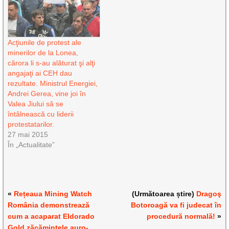
Acţiunile de protest ale
minerilor de la Lonea,
cărora li s-au alăturat şi alţi
angajaţi ai CEH dau
rezultate. Ministrul Energiei,
Andrei Gerea, vine joi în
Valea Jiului să se
întâlnească cu liderii
protestatarilor.
27 mai 2015
În „Actualitate”
«
Rețeaua Mining Watch
(Următoarea știre)
Dragoş
România demonstrează
Botoroagă va fi judecat în
cum a acaparat Eldorado
procedură normală!
»
Gold zăcămintele auro-