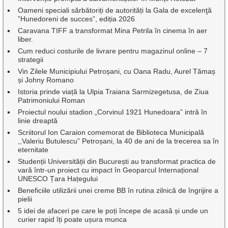
Oameni speciali sărbătoriți de autorități la Gala de excelenţă
”Hunedoreni de succes”, ediția 2026
Caravana TIFF a transformat Mina Petrila în cinema în aer
liber.
Cum reduci costurile de livrare pentru magazinul online – 7
strategii
Vin Zilele Municipiului Petroșani, cu Oana Radu, Aurel Tămaș
și Johny Romano
Istoria prinde viață la Ulpia Traiana Sarmizegetusa, de Ziua
Patrimoniului Roman
Proiectul noului stadion „Corvinul 1921 Hunedoara” intră în
linie dreaptă
Scriitorul Ion Caraion comemorat de Biblioteca Municipală
,,Valeriu Butulescu” Petroșani, la 40 de ani de la trecerea sa în
eternitate
Studenții Universității din București au transformat practica de
vară într-un proiect cu impact în Geoparcul Internațional
UNESCO Țara Hațegului
Beneficiile utilizării unei creme BB în rutina zilnică de îngrijire a
pielii
5 idei de afaceri pe care le poți începe de acasă și unde un
curier rapid îți poate ușura munca