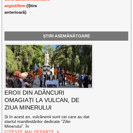
argintifere
(Știre
anterioară)
ȘTIRI ASEMĂNĂTOARE
EROII DIN ADÂNCURI
OMAGIAȚI LA VULCAN, DE
ZIUA MINERULUI
Și în acest an, vulcănenii sunt cei care au dat
startul manifestărilor dedicate ”Zilei
Minerului”. În
CITEȘTE MAI DEPARTE