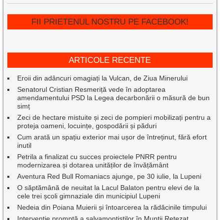
FII PRIETENUL NOSTRU PE FACEBOOK!
ARTICOLE RECENTE
Eroii din adâncuri omagiați la Vulcan, de Ziua Minerului
Senatorul Cristian Resmeriță vede în adoptarea
amendamentului PSD la Legea decarbonării o măsură de bun
simț
Zeci de hectare mistuite și zeci de pompieri mobilizați pentru a
proteja oameni, locuințe, gospodării și păduri
Cum arată un spațiu exterior mai ușor de întreținut, fără efort
inutil
Petrila a finalizat cu succes proiectele PNRR pentru
modernizarea și dotarea unităților de învățământ
Aventura Red Bull Romaniacs ajunge, pe 30 iulie, la Lupeni
O săptămână de neuitat la Lacul Balaton pentru elevi de la
cele trei școli gimnaziale din municipiul Lupeni
Nedeia din Poiana Muierii și întoarcerea la rădăcinile timpului
Intervenție promptă a salvamontiștilor în Munții Retezat