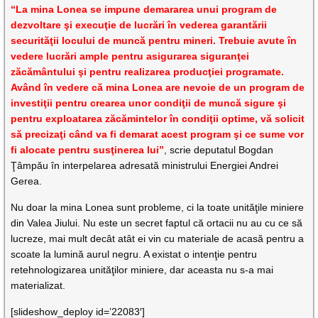
“La mina Lonea se impune demararea unui program de
dezvoltare şi execuţie de lucrări în vederea garantării
securităţii locului de muncă pentru mineri. Trebuie avute în
vedere lucrări ample pentru asigurarea siguranţei
zăcământului şi pentru realizarea producţiei programate.
Având în vedere că mina Lonea are nevoie de un program de
investiţii pentru crearea unor condiţii de muncă sigure şi
pentru exploatarea zăcămintelor în condiţii optime, vă solicit
să precizaţi când va fi demarat acest program şi ce sume vor
fi alocate pentru susţinerea lui”
, scrie deputatul Bogdan
Ţâmpău în interpelarea adresată ministrului Energiei Andrei
Gerea.
Nu doar la mina Lonea sunt probleme, ci la toate unităţile miniere
din Valea Jiului. Nu este un secret faptul că ortacii nu au cu ce să
lucreze, mai mult decât atât ei vin cu materiale de acasă pentru a
scoate la lumină aurul negru. A existat o intenţie pentru
retehnologizarea unităţilor miniere, dar aceasta nu s-a mai
materializat.
[slideshow_deploy id=’22083′]