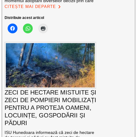
momentul adoptării diverselor decizii prin care
CITEȘTE MAI DEPARTE
Distribuie acest articol
ZECI DE HECTARE MISTUITE ȘI
ZECI DE POMPIERI MOBILIZAȚI
PENTRU A PROTEJA OAMENI,
LOCUINȚE, GOSPODĂRII ȘI
PĂDURI
ISU Hunedoara informează că zeci de hectare