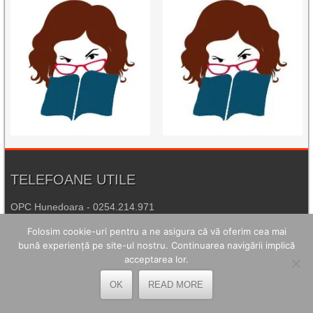
TELEFOANE UTILE
OPC Hunedoara - 0254.214.971
Folosim cookie-uri pentru a ne asigura că vă oferim cea mai
Poliția Petroșani - 0254.541.930
bună experiență pe site-ul nostru. Continuarea navigării implică
Agenția de Protecția Mediului Hunedoara - 0254.215.445
acceptarea lor.
Spitalul de Urgență Petroșani - 0254.544.321
OK
READ MORE
Număr Unic de Urgență - 112