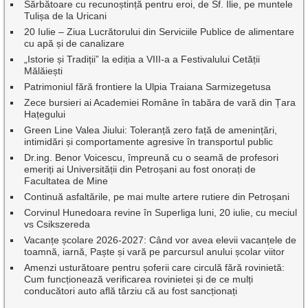
Sărbătoare cu recunoștință pentru eroi, de Sf. Ilie, pe muntele
Tulișa de la Uricani
20 Iulie – Ziua Lucrătorului din Serviciile Publice de alimentare
cu apă și de canalizare
„Istorie și Tradiții” la ediția a VIII-a a Festivalului Cetății
Mălăiești
Patrimoniul fără frontiere la Ulpia Traiana Sarmizegetusa
Zece bursieri ai Academiei Române în tabăra de vară din Țara
Hațegului
Green Line Valea Jiului: Toleranță zero față de amenințări,
intimidări și comportamente agresive în transportul public
Dr.ing. Benor Voicescu, împreună cu o seamă de profesori
emeriți ai Universității din Petroșani au fost onorați de
Facultatea de Mine
Continuă asfaltările, pe mai multe artere rutiere din Petroșani
Corvinul Hunedoara revine în Superliga luni, 20 iulie, cu meciul
vs Csikszereda
Vacanțe școlare 2026-2027: Când vor avea elevii vacanțele de
toamnă, iarnă, Paște și vară pe parcursul anului școlar viitor
Amenzi usturătoare pentru șoferii care circulă fără rovinietă:
Cum funcționează verificarea rovinietei și de ce mulți
conducători auto află târziu că au fost sancționați