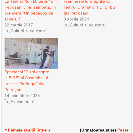
La Teatrul ”Ion D. Sîrbu” din
Premierele lunii aprilie la
Petroșani vine, sâmbătă, în
Teatrul Dramatic ”I.D. Sîrbu”
premieră ”Un pedagog de
din Petroșani
școală 9”
3 aprilie 2024
22 martie 2017
În „Cultură și educație”
În „Cultură și educație”
Spectacol ”Cu și despre…
IUBIRE” al Ansamblului
artistic ”Parângul” din
Petroșani
14 noiembrie 2023
În „Evenimente”
«
Femeie rănită într-un
(Următoarea știre)
Peste