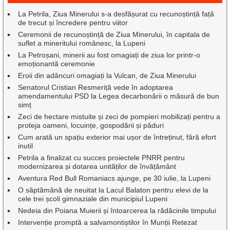
La Petrila, Ziua Minerului s-a desfășurat cu recunoștință față
de trecut și încredere pentru viitor
Ceremonii de recunoștință de Ziua Minerului, în capitala de
suflet a mineritului românesc, la Lupeni
La Petroșani, minerii au fost omagiați de ziua lor printr-o
emoționantă ceremonie
Eroii din adâncuri omagiați la Vulcan, de Ziua Minerului
Senatorul Cristian Resmeriță vede în adoptarea
amendamentului PSD la Legea decarbonării o măsură de bun
simț
Zeci de hectare mistuite și zeci de pompieri mobilizați pentru a
proteja oameni, locuințe, gospodării și păduri
Cum arată un spațiu exterior mai ușor de întreținut, fără efort
inutil
Petrila a finalizat cu succes proiectele PNRR pentru
modernizarea și dotarea unităților de învățământ
Aventura Red Bull Romaniacs ajunge, pe 30 iulie, la Lupeni
O săptămână de neuitat la Lacul Balaton pentru elevi de la
cele trei școli gimnaziale din municipiul Lupeni
Nedeia din Poiana Muierii și întoarcerea la rădăcinile timpului
Intervenție promptă a salvamontiștilor în Munții Retezat