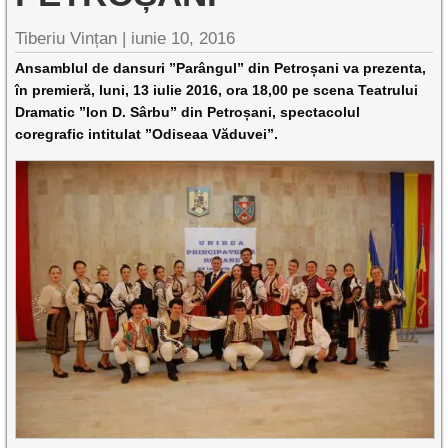
Tiberiu Vințan |
iunie 10, 2016
Ansamblul de dansuri ”Parângul” din Petroșani va prezenta,
în premieră, luni, 13 iulie 2016, ora 18,00 pe scena Teatrului
Dramatic ”Ion D. Sârbu” din Petroșani, spectacolul
coregrafic intitulat ”Odiseaa Văduvei”.