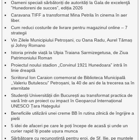
Oameni speciali sărbătoriți de autorități la Gala de excelenţă
”Hunedoreni de succes”, ediția 2026
Caravana TIFF a transformat Mina Petrila în cinema în aer
liber.
Cum reduci costurile de livrare pentru magazinul online – 7
strategii
Vin Zilele Municipiului Petroșani, cu Oana Radu, Aurel Tămaș
și Johny Romano
Istoria prinde viață la Ulpia Traiana Sarmizegetusa, de Ziua
Patrimoniului Roman
Proiectul noului stadion „Corvinul 1921 Hunedoara” intră în
linie dreaptă
Scriitorul Ion Caraion comemorat de Biblioteca Municipală
,,Valeriu Butulescu” Petroșani, la 40 de ani de la trecerea sa în
eternitate
Studenții Universității din București au transformat practica de
vară într-un proiect cu impact în Geoparcul Internațional
UNESCO Țara Hațegului
Beneficiile utilizării unei creme BB în rutina zilnică de îngrijire a
pielii
5 idei de afaceri pe care le poți începe de acasă și unde un
curier rapid îți poate ușura munca
Sărbătoare cu recunoștință pentru eroi, de Sf. Ilie, pe muntele