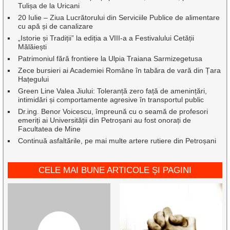
Tulișa de la Uricani
20 Iulie – Ziua Lucrătorului din Serviciile Publice de alimentare
cu apă și de canalizare
„Istorie și Tradiții” la ediția a VIII-a a Festivalului Cetății
Mălăiești
Patrimoniul fără frontiere la Ulpia Traiana Sarmizegetusa
Zece bursieri ai Academiei Române în tabăra de vară din Țara
Hațegului
Green Line Valea Jiului: Toleranță zero față de amenințări,
intimidări și comportamente agresive în transportul public
Dr.ing. Benor Voicescu, împreună cu o seamă de profesori
emeriți ai Universității din Petroșani au fost onorați de
Facultatea de Mine
Continuă asfaltările, pe mai multe artere rutiere din Petroșani
CELE MAI BUNE ARTICOLE ȘI PAGINI