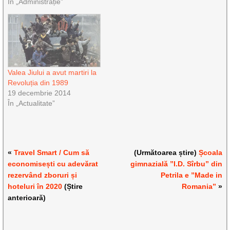
În „Administrație”
Valea Jiului a avut martiri la
Revoluția din 1989
19 decembrie 2014
În „Actualitate”
«
Travel Smart / Cum să
(Următoarea știre)
Școala
economisești cu adevărat
gimnazială ”I.D. Sîrbu” din
rezervând zboruri și
Petrila e ”Made in
hoteluri în 2020
(Știre
Romania”
»
anterioară)