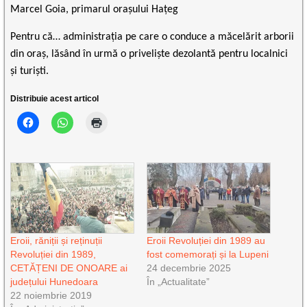
Marcel Goia, primarul orașului Hațeg
Pentru că… administrația pe care o conduce a măcelărit arborii
din oraș, lăsând în urmă o priveliște dezolantă pentru localnici
și turiști.
Distribuie acest articol
Eroii, răniții și reținuții
Eroii Revoluției din 1989 au
Revoluției din 1989,
fost comemorați și la Lupeni
CETĂȚENI DE ONOARE ai
24 decembrie 2025
județului Hunedoara
În „Actualitate”
22 noiembrie 2019