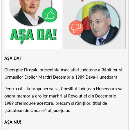
AȘA DA!
Gheorghe Firczak, președinte
Asociației Județene a Răniților și
Urmașilor Eroilor Martiri Decembrie 1989 Deva-Hunedoara
Pentru că… la propunerea sa, Consiliul Județean Hunedoara va
onora memoria eroilor martiri ai Revoluției din Decembrie
1989 oferindu-le acestora, precum și răniților, titlul de
„Cetățean de Onoare” al județului.
AȘA NU!