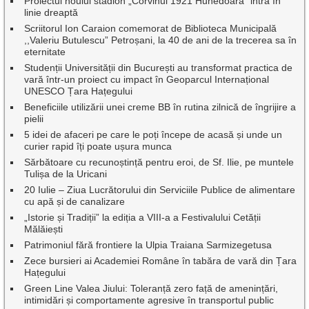
Proiectul noului stadion „Corvinul 1921 Hunedoara” intră în
linie dreaptă
Scriitorul Ion Caraion comemorat de Biblioteca Municipală
,,Valeriu Butulescu” Petroșani, la 40 de ani de la trecerea sa în
eternitate
Studenții Universității din București au transformat practica de
vară într-un proiect cu impact în Geoparcul Internațional
UNESCO Țara Hațegului
Beneficiile utilizării unei creme BB în rutina zilnică de îngrijire a
pielii
5 idei de afaceri pe care le poți începe de acasă și unde un
curier rapid îți poate ușura munca
Sărbătoare cu recunoștință pentru eroi, de Sf. Ilie, pe muntele
Tulișa de la Uricani
20 Iulie – Ziua Lucrătorului din Serviciile Publice de alimentare
cu apă și de canalizare
„Istorie și Tradiții” la ediția a VIII-a a Festivalului Cetății
Mălăiești
Patrimoniul fără frontiere la Ulpia Traiana Sarmizegetusa
Zece bursieri ai Academiei Române în tabăra de vară din Țara
Hațegului
Green Line Valea Jiului: Toleranță zero față de amenințări,
intimidări și comportamente agresive în transportul public