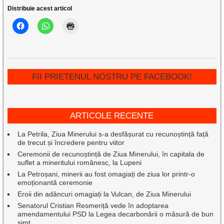
Distribuie acest articol
FII PRIETENUL NOSTRU PE FACEBOOK!
ARTICOLE RECENTE
La Petrila, Ziua Minerului s-a desfășurat cu recunoștință față
de trecut și încredere pentru viitor
Ceremonii de recunoștință de Ziua Minerului, în capitala de
suflet a mineritului românesc, la Lupeni
La Petroșani, minerii au fost omagiați de ziua lor printr-o
emoționantă ceremonie
Eroii din adâncuri omagiați la Vulcan, de Ziua Minerului
Senatorul Cristian Resmeriță vede în adoptarea
amendamentului PSD la Legea decarbonării o măsură de bun
simț