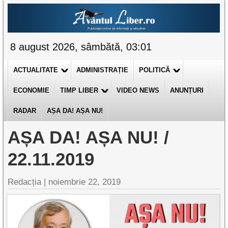
8 august 2026, sâmbătă, 03:01
ACTUALITATE
ADMINISTRAȚIE
POLITICĂ
ECONOMIE
TIMP LIBER
VIDEO NEWS
ANUNȚURI
RADAR
AȘA DA! AȘA NU!
AȘA DA! AȘA NU! /
22.11.2019
Redacția |
noiembrie 22, 2019