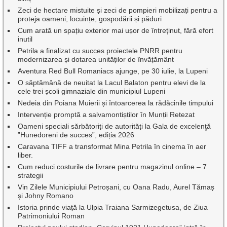
Zeci de hectare mistuite și zeci de pompieri mobilizați pentru a
proteja oameni, locuințe, gospodării și păduri
Cum arată un spațiu exterior mai ușor de întreținut, fără efort
inutil
Petrila a finalizat cu succes proiectele PNRR pentru
modernizarea și dotarea unităților de învățământ
Aventura Red Bull Romaniacs ajunge, pe 30 iulie, la Lupeni
O săptămână de neuitat la Lacul Balaton pentru elevi de la
cele trei școli gimnaziale din municipiul Lupeni
Nedeia din Poiana Muierii și întoarcerea la rădăcinile timpului
Intervenție promptă a salvamontiștilor în Munții Retezat
Oameni speciali sărbătoriți de autorități la Gala de excelenţă
”Hunedoreni de succes”, ediția 2026
Caravana TIFF a transformat Mina Petrila în cinema în aer
liber.
Cum reduci costurile de livrare pentru magazinul online – 7
strategii
Vin Zilele Municipiului Petroșani, cu Oana Radu, Aurel Tămaș
și Johny Romano
Istoria prinde viață la Ulpia Traiana Sarmizegetusa, de Ziua
Patrimoniului Roman