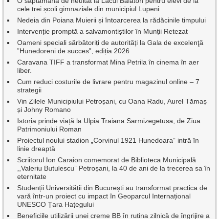
O săptămână de neuitat la Lacul Balaton pentru elevi de la
cele trei școli gimnaziale din municipiul Lupeni
Nedeia din Poiana Muierii și întoarcerea la rădăcinile timpului
Intervenție promptă a salvamontiștilor în Munții Retezat
Oameni speciali sărbătoriți de autorități la Gala de excelenţă
”Hunedoreni de succes”, ediția 2026
Caravana TIFF a transformat Mina Petrila în cinema în aer
liber.
Cum reduci costurile de livrare pentru magazinul online – 7
strategii
Vin Zilele Municipiului Petroșani, cu Oana Radu, Aurel Tămaș
și Johny Romano
Istoria prinde viață la Ulpia Traiana Sarmizegetusa, de Ziua
Patrimoniului Roman
Proiectul noului stadion „Corvinul 1921 Hunedoara” intră în
linie dreaptă
Scriitorul Ion Caraion comemorat de Biblioteca Municipală
,,Valeriu Butulescu” Petroșani, la 40 de ani de la trecerea sa în
eternitate
Studenții Universității din București au transformat practica de
vară într-un proiect cu impact în Geoparcul Internațional
UNESCO Țara Hațegului
Beneficiile utilizării unei creme BB în rutina zilnică de îngrijire a