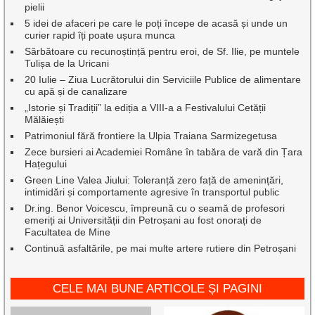
pielii
5 idei de afaceri pe care le poți începe de acasă și unde un
curier rapid îți poate ușura munca
Sărbătoare cu recunoștință pentru eroi, de Sf. Ilie, pe muntele
Tulișa de la Uricani
20 Iulie – Ziua Lucrătorului din Serviciile Publice de alimentare
cu apă și de canalizare
„Istorie și Tradiții” la ediția a VIII-a a Festivalului Cetății
Mălăiești
Patrimoniul fără frontiere la Ulpia Traiana Sarmizegetusa
Zece bursieri ai Academiei Române în tabăra de vară din Țara
Hațegului
Green Line Valea Jiului: Toleranță zero față de amenințări,
intimidări și comportamente agresive în transportul public
Dr.ing. Benor Voicescu, împreună cu o seamă de profesori
emeriți ai Universității din Petroșani au fost onorați de
Facultatea de Mine
Continuă asfaltările, pe mai multe artere rutiere din Petroșani
CELE MAI BUNE ARTICOLE ȘI PAGINI