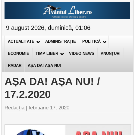
9 august 2026, duminică, 01:06
ACTUALITATE
ADMINISTRAȚIE
POLITICĂ
ECONOMIE
TIMP LIBER
VIDEO NEWS
ANUNȚURI
RADAR
AȘA DA! AȘA NU!
AȘA DA! AȘA NU! /
17.2.2020
Redacția |
februarie 17, 2020