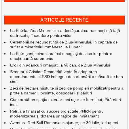
ARTICOLE RECENTE
La Petrila, Ziua Minerului s-a desfășurat cu recunoștință față
de trecut și încredere pentru viitor
Ceremonii de recunoștință de Ziua Minerului, în capitala de
suflet a mineritului românesc, la Lupeni
La Petroșani, minerii au fost omagiați de ziua lor printr-o
emoționantă ceremonie
Eroii din adâncuri omagiați la Vulcan, de Ziua Minerului
Senatorul Cristian Resmeriță vede în adoptarea
amendamentului PSD la Legea decarbonării o măsură de bun
simț
Zeci de hectare mistuite și zeci de pompieri mobilizați pentru a
proteja oameni, locuințe, gospodării și păduri
Cum arată un spațiu exterior mai ușor de întreținut, fără efort
inutil
Petrila a finalizat cu succes proiectele PNRR pentru
modernizarea și dotarea unităților de învățământ
Aventura Red Bull Romaniacs ajunge, pe 30 iulie, la Lupeni