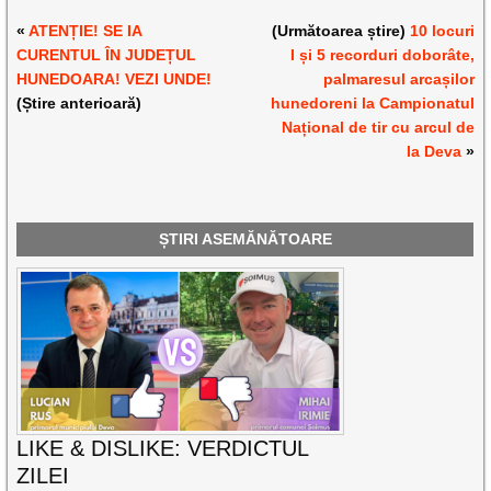
«
ATENȚIE! SE IA
(Următoarea știre)
10 locuri
CURENTUL ÎN JUDEȚUL
I și 5 recorduri doborâte,
HUNEDOARA! VEZI UNDE!
palmaresul arcașilor
(Știre anterioară)
hunedoreni la Campionatul
Național de tir cu arcul de
la Deva
»
ȘTIRI ASEMĂNĂTOARE
LIKE & DISLIKE: VERDICTUL
ZILEI