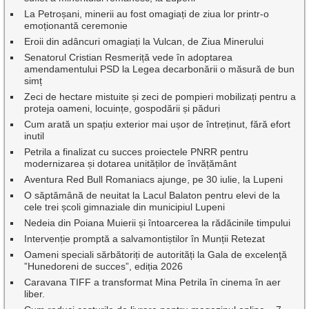
La Petroșani, minerii au fost omagiați de ziua lor printr-o
emoționantă ceremonie
Eroii din adâncuri omagiați la Vulcan, de Ziua Minerului
Senatorul Cristian Resmeriță vede în adoptarea
amendamentului PSD la Legea decarbonării o măsură de bun
simț
Zeci de hectare mistuite și zeci de pompieri mobilizați pentru a
proteja oameni, locuințe, gospodării și păduri
Cum arată un spațiu exterior mai ușor de întreținut, fără efort
inutil
Petrila a finalizat cu succes proiectele PNRR pentru
modernizarea și dotarea unităților de învățământ
Aventura Red Bull Romaniacs ajunge, pe 30 iulie, la Lupeni
O săptămână de neuitat la Lacul Balaton pentru elevi de la
cele trei școli gimnaziale din municipiul Lupeni
Nedeia din Poiana Muierii și întoarcerea la rădăcinile timpului
Intervenție promptă a salvamontiștilor în Munții Retezat
Oameni speciali sărbătoriți de autorități la Gala de excelenţă
”Hunedoreni de succes”, ediția 2026
Caravana TIFF a transformat Mina Petrila în cinema în aer
liber.