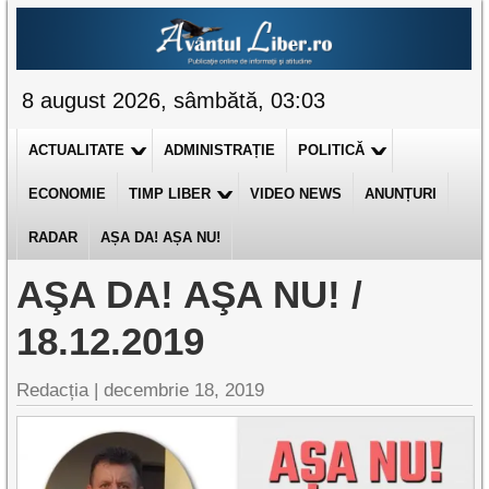
8 august 2026, sâmbătă, 03:03
ACTUALITATE
ADMINISTRAȚIE
POLITICĂ
ECONOMIE
TIMP LIBER
VIDEO NEWS
ANUNȚURI
RADAR
AȘA DA! AȘA NU!
AŞA DA! AŞA NU! /
18.12.2019
Redacția |
decembrie 18, 2019