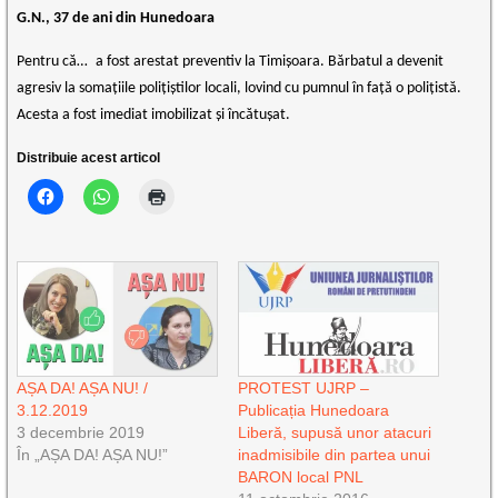
G.N., 37 de ani din Hunedoara
Pentru că…
a fost arestat preventiv la Timișoara. Bărbatul a devenit
agresiv la somațiile polițiștilor locali, lovind cu pumnul în față o polițistă.
Acesta a fost imediat imobilizat și încătușat.
Distribuie acest articol
AȘA DA! AȘA NU! /
PROTEST UJRP –
3.12.2019
Publicația Hunedoara
3 decembrie 2019
Liberă, supusă unor atacuri
În „AȘA DA! AȘA NU!”
inadmisibile din partea unui
BARON local PNL