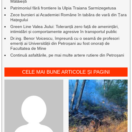
Mălăiești
Patrimoniul fără frontiere la Ulpia Traiana Sarmizegetusa
Zece bursieri ai Academiei Române în tabăra de vară din Țara
Hațegului
Green Line Valea Jiului: Toleranță zero față de amenințări,
intimidări și comportamente agresive în transportul public
Dr.ing. Benor Voicescu, împreună cu o seamă de profesori
emeriți ai Universității din Petroșani au fost onorați de
Facultatea de Mine
Continuă asfaltările, pe mai multe artere rutiere din Petroșani
CELE MAI BUNE ARTICOLE ȘI PAGINI