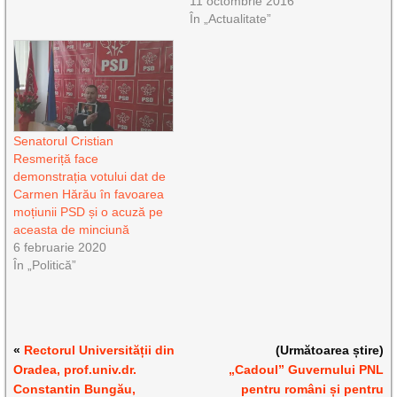
11 octombrie 2016
În „Actualitate”
Senatorul Cristian
Resmeriță face
demonstrația votului dat de
Carmen Hărău în favoarea
moțiunii PSD și o acuză pe
aceasta de minciună
6 februarie 2020
În „Politică”
«
Rectorul Universității din
(Următoarea știre)
Oradea, prof.univ.dr.
„Cadoul” Guvernului PNL
Constantin Bungău,
pentru români și pentru