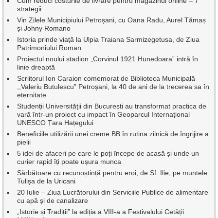
Cum reduci costurile de livrare pentru magazinul online – 7
strategii
Vin Zilele Municipiului Petroșani, cu Oana Radu, Aurel Tămaș
și Johny Romano
Istoria prinde viață la Ulpia Traiana Sarmizegetusa, de Ziua
Patrimoniului Roman
Proiectul noului stadion „Corvinul 1921 Hunedoara” intră în
linie dreaptă
Scriitorul Ion Caraion comemorat de Biblioteca Municipală
,,Valeriu Butulescu” Petroșani, la 40 de ani de la trecerea sa în
eternitate
Studenții Universității din București au transformat practica de
vară într-un proiect cu impact în Geoparcul Internațional
UNESCO Țara Hațegului
Beneficiile utilizării unei creme BB în rutina zilnică de îngrijire a
pielii
5 idei de afaceri pe care le poți începe de acasă și unde un
curier rapid îți poate ușura munca
Sărbătoare cu recunoștință pentru eroi, de Sf. Ilie, pe muntele
Tulișa de la Uricani
20 Iulie – Ziua Lucrătorului din Serviciile Publice de alimentare
cu apă și de canalizare
„Istorie și Tradiții” la ediția a VIII-a a Festivalului Cetății