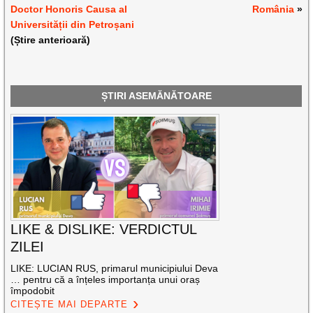
Doctor Honoris Causa al
România
»
Universității din Petroșani
(Știre anterioară)
ȘTIRI ASEMĂNĂTOARE
LIKE & DISLIKE: VERDICTUL
ZILEI
LIKE: LUCIAN RUS, primarul municipiului Deva
… pentru că a înțeles importanța unui oraș
împodobit
CITEȘTE MAI DEPARTE