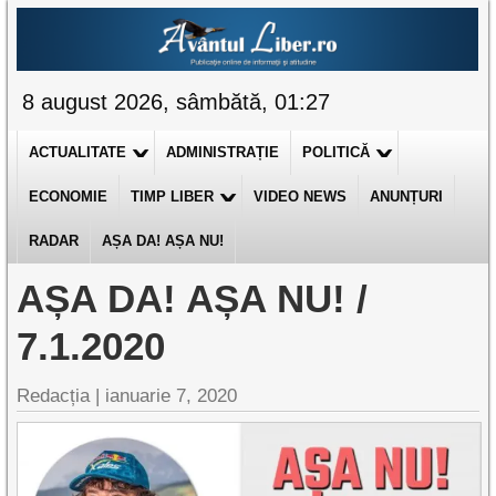
8 august 2026, sâmbătă, 01:27
ACTUALITATE
ADMINISTRAȚIE
POLITICĂ
ECONOMIE
TIMP LIBER
VIDEO NEWS
ANUNȚURI
RADAR
AȘA DA! AȘA NU!
AȘA DA! AȘA NU! /
7.1.2020
Redacția |
ianuarie 7, 2020