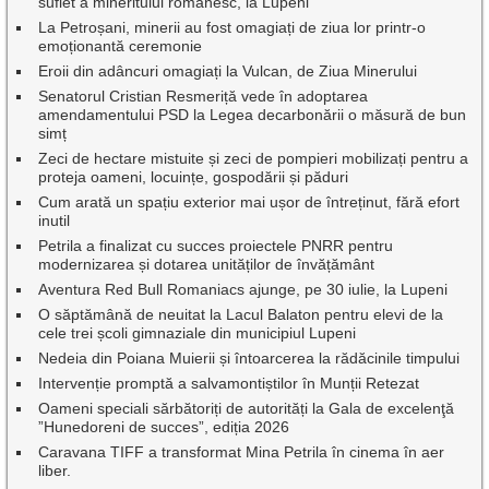
suflet a mineritului românesc, la Lupeni
La Petroșani, minerii au fost omagiați de ziua lor printr-o
emoționantă ceremonie
Eroii din adâncuri omagiați la Vulcan, de Ziua Minerului
Senatorul Cristian Resmeriță vede în adoptarea
amendamentului PSD la Legea decarbonării o măsură de bun
simț
Zeci de hectare mistuite și zeci de pompieri mobilizați pentru a
proteja oameni, locuințe, gospodării și păduri
Cum arată un spațiu exterior mai ușor de întreținut, fără efort
inutil
Petrila a finalizat cu succes proiectele PNRR pentru
modernizarea și dotarea unităților de învățământ
Aventura Red Bull Romaniacs ajunge, pe 30 iulie, la Lupeni
O săptămână de neuitat la Lacul Balaton pentru elevi de la
cele trei școli gimnaziale din municipiul Lupeni
Nedeia din Poiana Muierii și întoarcerea la rădăcinile timpului
Intervenție promptă a salvamontiștilor în Munții Retezat
Oameni speciali sărbătoriți de autorități la Gala de excelenţă
”Hunedoreni de succes”, ediția 2026
Caravana TIFF a transformat Mina Petrila în cinema în aer
liber.