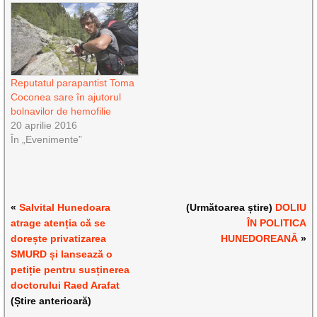
Reputatul parapantist Toma
Coconea sare în ajutorul
bolnavilor de hemofilie
20 aprilie 2016
În „Evenimente”
«
Salvital Hunedoara
(Următoarea știre)
DOLIU
atrage atenția că se
ÎN POLITICA
dorește privatizarea
HUNEDOREANĂ
»
SMURD și lansează o
petiție pentru susținerea
doctorului Raed Arafat
(Știre anterioară)