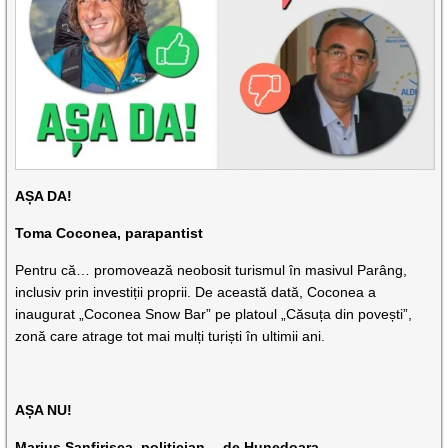
AȘA DA!
Toma Coconea, parapantist
Pentru că… promovează neobosit turismul în masivul Parâng,
inclusiv prin investiții proprii. De această dată, Coconea a
inaugurat „Coconea Snow Bar” pe platoul „Căsuța din povești”,
zonă care atrage tot mai mulți turiști în ultimii ani.
AȘA NU!
Marius Sanfirișca, politician… de Hunedoara