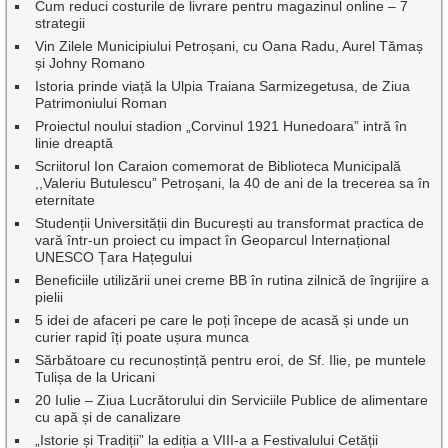
Cum reduci costurile de livrare pentru magazinul online – 7
strategii
Vin Zilele Municipiului Petroșani, cu Oana Radu, Aurel Tămaș
și Johny Romano
Istoria prinde viață la Ulpia Traiana Sarmizegetusa, de Ziua
Patrimoniului Roman
Proiectul noului stadion „Corvinul 1921 Hunedoara” intră în
linie dreaptă
Scriitorul Ion Caraion comemorat de Biblioteca Municipală
,,Valeriu Butulescu” Petroșani, la 40 de ani de la trecerea sa în
eternitate
Studenții Universității din București au transformat practica de
vară într-un proiect cu impact în Geoparcul Internațional
UNESCO Țara Hațegului
Beneficiile utilizării unei creme BB în rutina zilnică de îngrijire a
pielii
5 idei de afaceri pe care le poți începe de acasă și unde un
curier rapid îți poate ușura munca
Sărbătoare cu recunoștință pentru eroi, de Sf. Ilie, pe muntele
Tulișa de la Uricani
20 Iulie – Ziua Lucrătorului din Serviciile Publice de alimentare
cu apă și de canalizare
„Istorie și Tradiții” la ediția a VIII-a a Festivalului Cetății