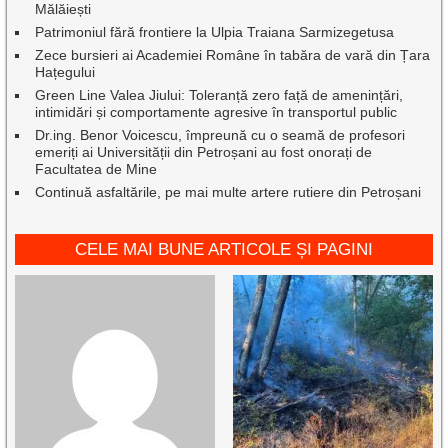
Mălăiești
Patrimoniul fără frontiere la Ulpia Traiana Sarmizegetusa
Zece bursieri ai Academiei Române în tabăra de vară din Țara
Hațegului
Green Line Valea Jiului: Toleranță zero față de amenințări,
intimidări și comportamente agresive în transportul public
Dr.ing. Benor Voicescu, împreună cu o seamă de profesori
emeriți ai Universității din Petroșani au fost onorați de
Facultatea de Mine
Continuă asfaltările, pe mai multe artere rutiere din Petroșani
CELE MAI BUNE ARTICOLE ȘI PAGINI