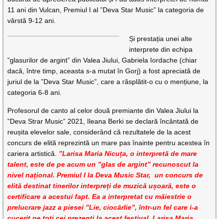
11 ani din Vulcan, Premiul I al ”Deva Star Music” la categoria de
vârstă 9-12 ani.
Și prestația unei alte
interprete din echipa
”glasurilor de argint” din Valea Jiului, Gabriela Iordache (chiar
dacă, între timp, aceasta s-a mutat în Gorj) a fost apreciată de
juriul de la ”Deva Star Music”, care a răsplătit-o cu o mențiune, la
categoria 6-8 ani.
Profesorul de canto al celor două premiante din Valea Jiului la
”Deva Strar Music” 2021, Ileana Berki se declară încântată de
reușita elevelor sale, considerând că rezultatele de la acest
concurs de elită reprezintă un mare pas înainte pentru acestea în
cariera artistică.
”Larisa Maria Nicuța, o interpretă de mare
talent, este de pe acum un ”glas de argint” recunoscut la
nivel național. Premiul I la Deva Music Star, un concurs de
elită destinat tinerilor interpreți de muzică ușoară, este o
certificare a acestui fapt. Ea a interpretat cu măiestrie o
prelucrare jazz a piesei ”Lie, ciocârlie”, într-un fel care i-a
cucerit pe toți cei prezenți la acest festival. Larisa Maria