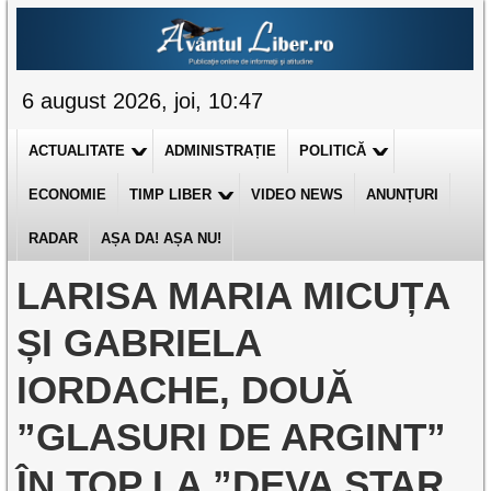
6 august 2026, joi, 10:47
ACTUALITATE
ADMINISTRAȚIE
POLITICĂ
ECONOMIE
TIMP LIBER
VIDEO NEWS
ANUNȚURI
RADAR
AȘA DA! AȘA NU!
LARISA MARIA MICUȚA
ȘI GABRIELA
IORDACHE, DOUĂ
”GLASURI DE ARGINT”
ÎN TOP LA ”DEVA STAR