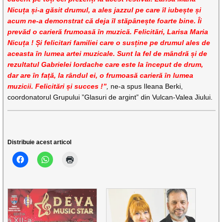
Nicuța și-a găsit drumul, a ales jazzul pe care îl iubește și
acum ne-a demonstrat că deja îl stăpânește foarte bine. Îi
prevăd o carieră frumoasă în muzică. Felicitări, Larisa Maria
Nicuța ! Și felicitari familiei care o susține pe drumul ales de
aceasta în lumea artei muzicale. Sunt la fel de mândră și de
rezultatul Gabrielei Iordache care este la început de drum,
dar are în față, la rândul ei, o frumoasă carieră în lumea
muzicii. Felicitări și succes !”
,
ne-a spus Ileana Berki,
coordonatorul Grupului ”Glasuri de argint” din Vulcan-Valea Jiului.
Distribuie acest articol