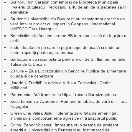
Scriitorul Ion Caraion comemorat de Biblioteca Municipală
,,Valeriu Butulescu” Petroșani, la 40 de ani de la trecerea sa în
eternitate
Studenții Universității din București au transformat practica de
vară într-un proiect cu impact în Geoparcul Internațional
UNESCO Țara Hațegului
Beneficiile utilizării unei creme BB în rutina zilnică de îngrijire a
pielii
5 idei de afaceri pe care le poți începe de acasă și unde un
curier rapid îți poate ușura munca
Sărbătoare cu recunoștință pentru eroi, de Sf. Ilie, pe muntele
Tulișa de la Uricani
20 Iulie – Ziua Lucrătorului din Serviciile Publice de alimentare
cu apă și de canalizare
„Istorie și Tradiții” la ediția a VIII-a a Festivalului Cetății
Mălăiești
Patrimoniul fără frontiere la Ulpia Traiana Sarmizegetusa
Zece bursieri ai Academiei Române în tabăra de vară din Țara
Hațegului
Green Line Valea Jiului: Toleranță zero față de amenințări,
intimidări și comportamente agresive în transportul public
Dr.ing. Benor Voicescu, împreună cu o seamă de profesori
emeriți ai Universității din Petroșani au fost onorați de