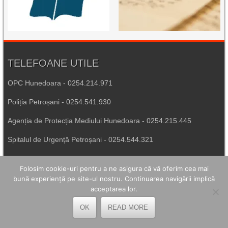
TELEFOANE UTILE
OPC Hunedoara - 0254.214.971
Poliția Petroșani - 0254.541.930
Agenția de Protecția Mediului Hunedoara - 0254.215.445
Spitalul de Urgență Petroșani - 0254.544.321
Număr Unic de Urgență - 112
Folosim cookie-uri pentru a ne asigura că vă oferim cea mai
bună experiență pe site-ul nostru. Continuarea navigării implică
LEGĂTURI UTILE
acceptarea lor.
Prefectura Hunedoara
OK
READ MORE
Poliția Română