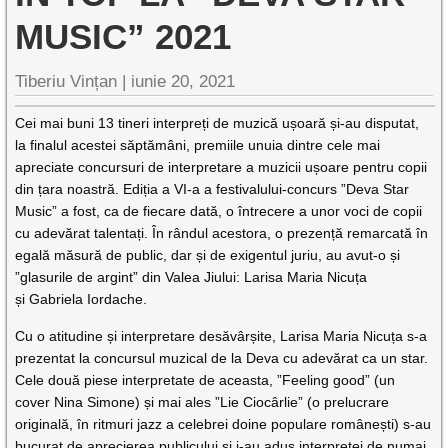
MUSIC” 2021
Tiberiu Vințan |
iunie 20, 2021
Cei mai buni 13 tineri interpreți de muzică ușoară și-au disputat,
la finalul acestei săptămâni, premiile unuia dintre cele mai
apreciate concursuri de interpretare a muzicii ușoare pentru copii
din țara noastră. Ediția a VI-a a festivalului-concurs ”Deva Star
Music” a fost, ca de fiecare dată, o întrecere a unor voci de copii
cu adevărat talentați. În rândul acestora, o prezență remarcată în
egală măsură de public, dar și de exigentul juriu, au avut-o și
”glasurile de argint” din Valea Jiului: Larisa Maria Nicuța
și Gabriela Iordache.
Cu o atitudine și interpretare desăvârșite, Larisa Maria Nicuța s-a
prezentat la concursul muzical de la Deva cu adevărat ca un star.
Cele două piese interpretate de aceasta, ”Feeling good” (un
cover Nina Simone) și mai ales ”Lie Ciocârlie” (o prelucrare
originală, în ritmuri jazz a celebrei doine populare românești) s-au
bucurat de aprecierea publicului și i-au adus interpretei de numai