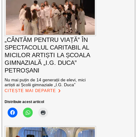
„CÂNTĂM PENTRU VIAȚĂ” ÎN
SPECTACOLUL CARITABIL AL
MICILOR ARTIȘTI LA ȘCOALA
GIMNAZIALĂ „I.G. DUCA”
PETROȘANI
Nu mai puțin de 14 generații de elevi, mici
artiști ai Școlii gimnaziale „I.G. Duca”
CITEȘTE MAI DEPARTE
Distribuie acest articol