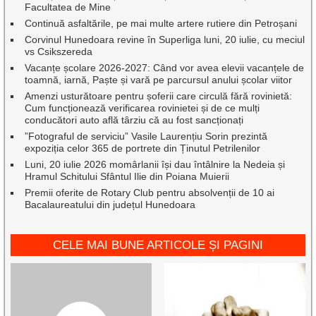
Facultatea de Mine
Continuă asfaltările, pe mai multe artere rutiere din Petroșani
Corvinul Hunedoara revine în Superliga luni, 20 iulie, cu meciul
vs Csikszereda
Vacanțe școlare 2026-2027: Când vor avea elevii vacanțele de
toamnă, iarnă, Paște și vară pe parcursul anului școlar viitor
Amenzi usturătoare pentru șoferii care circulă fără rovinietă:
Cum funcționează verificarea rovinietei și de ce mulți
conducători auto află târziu că au fost sancționați
”Fotograful de serviciu” Vasile Laurențiu Sorin prezintă
expoziția celor 365 de portrete din Ținutul Petrilenilor
Luni, 20 iulie 2026 momârlanii își dau întâlnire la Nedeia și
Hramul Schitului Sfântul Ilie din Poiana Muierii
Premii oferite de Rotary Club pentru absolvenții de 10 ai
Bacalaureatului din județul Hunedoara
CELE MAI BUNE ARTICOLE ȘI PAGINI