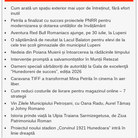
Cum arată un spațiu exterior mai ușor de întreținut, fără efort
inutil
Petrila a finalizat cu succes proiectele PNRR pentru
modernizarea și dotarea unităților de învățământ
Aventura Red Bull Romaniacs ajunge, pe 30 iulie, la Lupeni
O săptămână de neuitat la Lacul Balaton pentru elevi de la
cele trei școli gimnaziale din municipiul Lupeni
Nedeia din Poiana Muierii și întoarcerea la rădăcinile timpului
Intervenție promptă a salvamontiștilor în Munții Retezat
Oameni speciali sărbătoriți de autorități la Gala de excelenţă
”Hunedoreni de succes”, ediția 2026
Caravana TIFF a transformat Mina Petrila în cinema în aer
liber.
Cum reduci costurile de livrare pentru magazinul online – 7
strategii
Vin Zilele Municipiului Petroșani, cu Oana Radu, Aurel Tămaș
și Johny Romano
Istoria prinde viață la Ulpia Traiana Sarmizegetusa, de Ziua
Patrimoniului Roman
Proiectul noului stadion „Corvinul 1921 Hunedoara” intră în
linie dreaptă