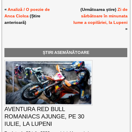
«
Analiză / O poezie de
(Următoarea știre)
Zi de
Anca Ciolca
(Știre
sărbătoare în minunata
anterioară)
lume a copilăriei, la Lupeni
»
ȘTIRI ASEMĂNĂTOARE
AVENTURA RED BULL
ROMANIACS AJUNGE, PE 30
IULIE, LA LUPENI