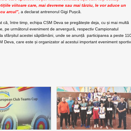
ițiile viitoare care, mai devreme sau mai târziu, le vor aduce un
 cu arcul”,
a declarat antrenorul Gigi Pușcă.
t că, între timp, echipa CSM Deva se pregătește deja, cu și mai multă
ție, pe următorul eveniment de anvergură, respectiv Campionatul
 la sfârșitul acestei săptămâni, unde se anunță participarea a peste 11
CSM Deva, care este și organizator al acestui important eveniment sporti