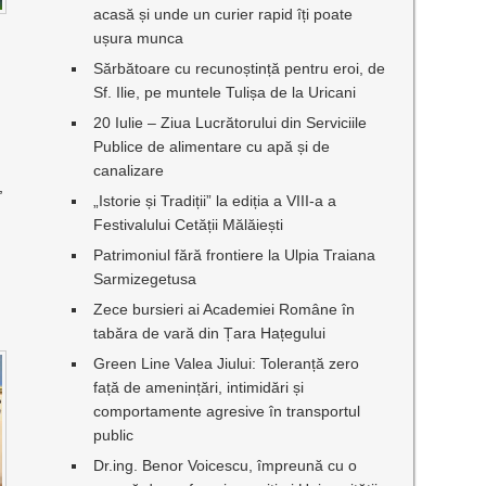
acasă și unde un curier rapid îți poate
ușura munca
Sărbătoare cu recunoștință pentru eroi, de
Sf. Ilie, pe muntele Tulișa de la Uricani
20 Iulie – Ziua Lucrătorului din Serviciile
Publice de alimentare cu apă și de
canalizare
,
„Istorie și Tradiții” la ediția a VIII-a a
Festivalului Cetății Mălăiești
Patrimoniul fără frontiere la Ulpia Traiana
Sarmizegetusa
Zece bursieri ai Academiei Române în
tabăra de vară din Țara Hațegului
Green Line Valea Jiului: Toleranță zero
față de amenințări, intimidări și
comportamente agresive în transportul
public
Dr.ing. Benor Voicescu, împreună cu o