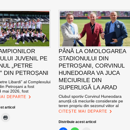
AMPIONILOR
PÂNĂ LA OMOLOGAREA
ULUI JUVENIL PE
STADIONULUI DIN
NUL „PETRE
PETROȘANI, CORVINUL
I” DIN PETROȘANI
HUNEDOARA VA JUCA
MECIURILE DIN
etre Libardi” al Complexului
din Petroșani a fost
SUPERLIGĂ LA ARAD
4 mai 2026, fost
Clubul sportiv Corvinul Huneodara
MAI DEPARTE
anunță că meciurile considerate pe
teren propriu din sezonul viitor al
st articol
CITEȘTE MAI DEPARTE
Distribuie acest articol