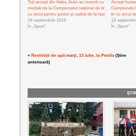
Toți arcașii din Valea Jiului au revenit cu
Arcașii huned
medalii de la Campionatul național de tir
Campionatul 
cu arcul pentru juniori și cadeți de la Iași
tir cu arcul d
18 septembrie 2019
15 septembr
În „Sport”
În „Sport”
«
Restricții de apă marți, 13 iulie, la Petrila
(Știre
anterioară)
ȘTI