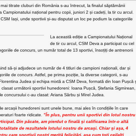
r mai titrate cluburi din România s-au întrecut, la finalul săptămânii
 Campionatului național pentru copii, juniori 2 și cadeți, la tir cu arcul.
 CSM Iași, unde sportivii și-au disputat un loc pe podium la categoriile
La această ediție a Campionatului Național
de tir cu arcul, CSM Deva a participat cu cel
egoriile de concurs, un număr total de 13 sportivi, însoțiți de antrenorii
ind să-și adjudece un număr de 4 titluri de campioni naționali, dar și
oriile de concurs. Astfel, pe prima poziție, la diverse categorii, s-au
lorentina Judea și echipa mixtă a CSM Deva, formată din Ioan Pușcă ș
 clasat următorii sportivi hunedoreni: Ioana Pușcă, Ștefania Sigmirean,
 ale concursului c-au clasat: Ariana Sârbu și Mirel Judea.
e arcașii hunedoreni sunt unele bune, mai ales în condițiile în care
eraturi foarte ridicate.
”În plus, pentru unii sportivi din lotul nostru
icipat. Din păcate, am pierdut o finală și calificarea într-o altă
otalitate de rezultatele lotului nostru de arcași. Chiar și așa, 4
ru care sportivii noștri merită felicitări, așa cum toți ceilalți