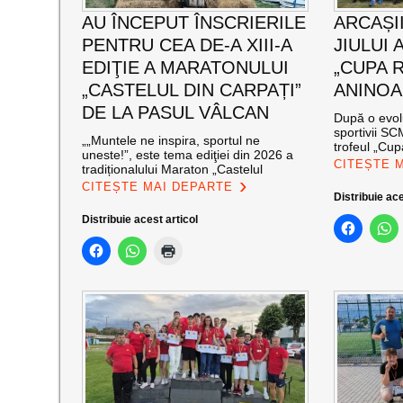
AU ÎNCEPUT ÎNSCRIERILE
ARCAȘII
PENTRU CEA DE-A XIII-A
JIULUI 
EDIŢIE A MARATONULUI
„CUPA 
„CASTELUL DIN CARPAȚI”
ANINOA
DE LA PASUL VÂLCAN
După o evolu
sportivii S
„„Muntele ne inspira, sportul ne
trofeul „Cup
uneste!”, este tema ediţiei din 2026 a
CITEȘTE 
tradiționalului Maraton „Castelul
CITEȘTE MAI DEPARTE
Distribuie ace
Distribuie acest articol