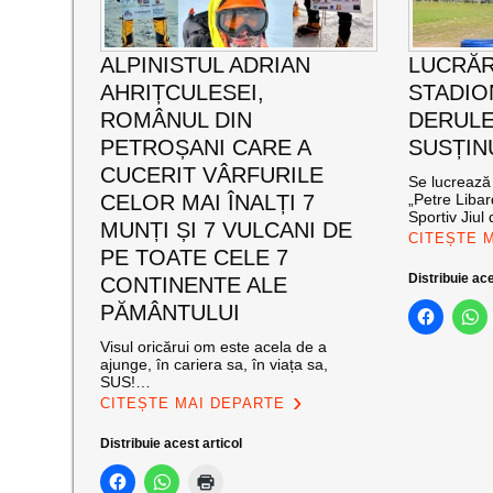
ALPINISTUL ADRIAN
LUCRĂR
AHRIȚCULESEI,
STADIO
ROMÂNUL DIN
DERULE
PETROȘANI CARE A
SUSȚIN
CUCERIT VÂRFURILE
Se lucrează 
CELOR MAI ÎNALȚI 7
„Petre Libar
Sportiv Jiul 
MUNȚI ȘI 7 VULCANI DE
CITEȘTE 
PE TOATE CELE 7
Distribuie ace
CONTINENTE ALE
PĂMÂNTULUI
Visul oricărui om este acela de a
ajunge, în cariera sa, în viața sa,
SUS!…
CITEȘTE MAI DEPARTE
Distribuie acest articol