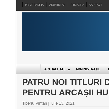
PRIMA PAGINĂ
DESPRE NOI
REDACTIA
CONTACT
ACTUALITATE
ADMINISTRAȚIE
PATRU NOI TITLURI 
PENTRU ARCAȘII H
Tiberiu Vințan |
iulie 13, 2021