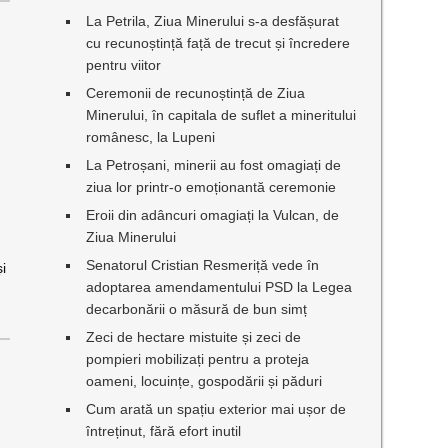
La Petrila, Ziua Minerului s-a desfășurat
cu recunoștință față de trecut și încredere
pentru viitor
Ceremonii de recunoștință de Ziua
Minerului, în capitala de suflet a mineritului
românesc, la Lupeni
La Petroșani, minerii au fost omagiați de
ziua lor printr-o emoționantă ceremonie
Eroii din adâncuri omagiați la Vulcan, de
Ziua Minerului
Senatorul Cristian Resmeriță vede în
i
adoptarea amendamentului PSD la Legea
decarbonării o măsură de bun simț
Zeci de hectare mistuite și zeci de
pompieri mobilizați pentru a proteja
oameni, locuințe, gospodării și păduri
Cum arată un spațiu exterior mai ușor de
întreținut, fără efort inutil