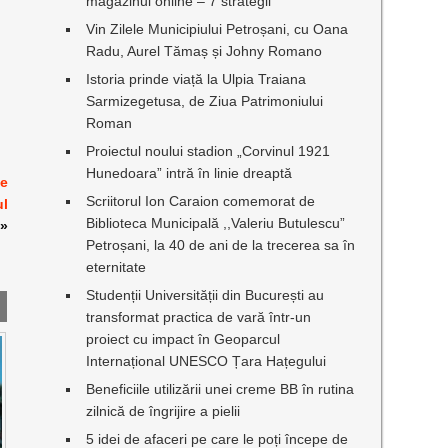
magazinul online – 7 strategii
Vin Zilele Municipiului Petroșani, cu Oana
Radu, Aurel Tămaș și Johny Romano
Istoria prinde viață la Ulpia Traiana
Sarmizegetusa, de Ziua Patrimoniului
Roman
Proiectul noului stadion „Corvinul 1921
Hunedoara” intră în linie dreaptă
le
Scriitorul Ion Caraion comemorat de
ul
Biblioteca Municipală ,,Valeriu Butulescu”
»
Petroșani, la 40 de ani de la trecerea sa în
eternitate
Studenții Universității din București au
transformat practica de vară într-un
proiect cu impact în Geoparcul
Internațional UNESCO Țara Hațegului
Beneficiile utilizării unei creme BB în rutina
zilnică de îngrijire a pielii
5 idei de afaceri pe care le poți începe de