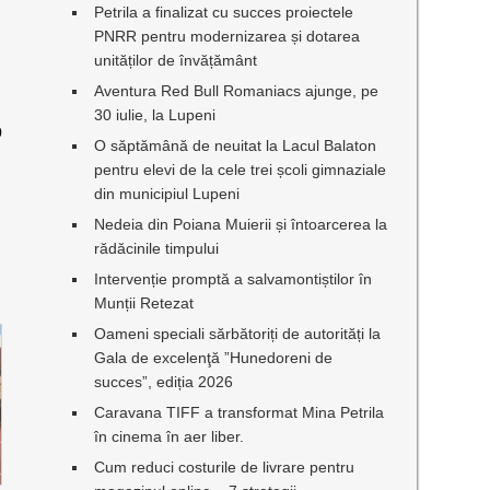
Petrila a finalizat cu succes proiectele
PNRR pentru modernizarea și dotarea
unităților de învățământ
Aventura Red Bull Romaniacs ajunge, pe
30 iulie, la Lupeni
0
O săptămână de neuitat la Lacul Balaton
v
pentru elevi de la cele trei școli gimnaziale
din municipiul Lupeni
Nedeia din Poiana Muierii și întoarcerea la
rădăcinile timpului
Intervenție promptă a salvamontiștilor în
Munții Retezat
Oameni speciali sărbătoriți de autorități la
Gala de excelenţă ”Hunedoreni de
succes”, ediția 2026
Caravana TIFF a transformat Mina Petrila
în cinema în aer liber.
Cum reduci costurile de livrare pentru