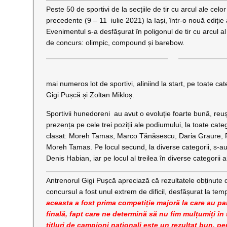
Peste 50 de sportivi de la secțiile de tir cu arcul ale celo
precedente (9 – 11 iulie 2021) la Iași, într-o nouă ediție a
Evenimentul s-a desfășurat în poligonul de tir cu arcul al
de concurs: olimpic, compound și barebow.
mai numeros lot de sportivi, aliniind la start, pe toate cat
Gigi Pușcă și Zoltan Mikloș.
Sportivii hunedoreni au avut o evoluție foarte bună, reuș
prezența pe cele trei poziții ale podiumului, la toate categ
clasat: Moreh Tamas, Marco Tănăsescu, Daria Graure, F
Moreh Tamas. Pe locul secund, la diverse categorii, s-au
Denis Habian, iar pe locul al treilea în diverse categorii
Antrenorul Gigi Pușcă apreciază că rezultatele obținute d
concursul a fost unul extrem de dificil, desfășurat la temp
aceasta a fost prima competiție majoră la care au part
finală, fapt care ne determină să nu fim mulțumiți în t
titluri de campioni naționali este un rezultat bun, pent