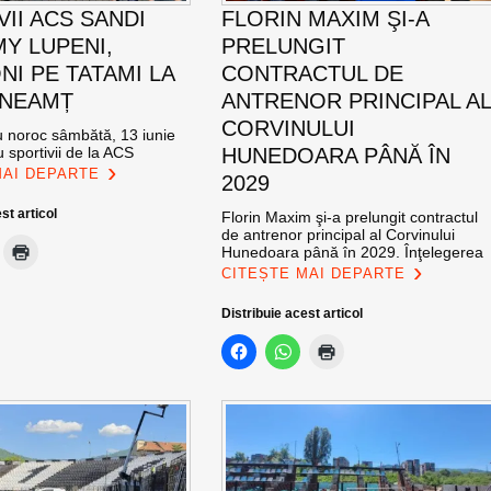
VII ACS SANDI
FLORIN MAXIM ŞI-A
Y LUPENI,
PRELUNGIT
NI PE TATAMI LA
CONTRACTUL DE
 NEAMȚ
ANTRENOR PRINCIPAL A
CORVINULUI
cu noroc sâmbătă, 13 iunie
 sportivii de la ACS
HUNEDOARA PÂNĂ ÎN
MAI DEPARTE
2029
st articol
Florin Maxim şi-a prelungit contractul
de antrenor principal al Corvinului
Hunedoara până în 2029. Înţelegerea
CITEȘTE MAI DEPARTE
Distribuie acest articol