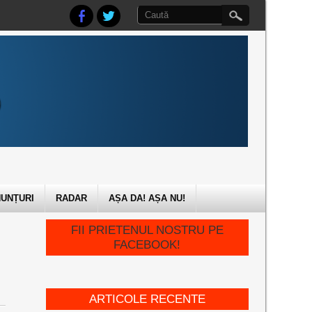
UNȚURI
RADAR
AȘA DA! AȘA NU!
FII PRIETENUL NOSTRU PE
FACEBOOK!
ARTICOLE RECENTE