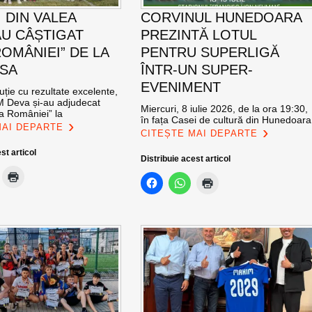
 DIN VALEA
CORVINUL HUNEDOARA
AU CÂȘTIGAT
PREZINTĂ LOTUL
ROMÂNIEI” DE LA
PENTRU SUPERLIGĂ
SA
ÎNTR-UN SUPER-
EVENIMENT
ție cu rezultate excelente,
CM Deva și-au adjudecat
Miercuri, 8 iulie 2026, de la ora 19:30,
a României” la
în fața Casei de cultură din Hunedoara
MAI DEPARTE
CITEȘTE MAI DEPARTE
st articol
Distribuie acest articol