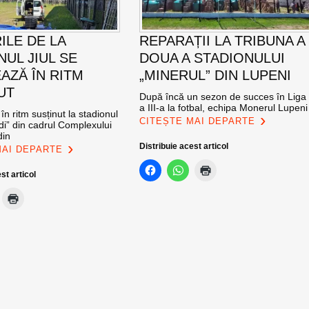
ILE DE LA
REPARAȚII LA TRIBUNA A
NUL JIUL SE
DOUA A STADIONULUI
AZĂ ÎN RITM
„MINERUL” DIN LUPENI
UT
După încă un sezon de succes în Liga
a III-a la fotbal, echipa Monerul Lupeni
în ritm susținut la stadionul
CITEȘTE MAI DEPARTE
di” din cadrul Complexului
din
Distribuie acest articol
MAI DEPARTE
st articol