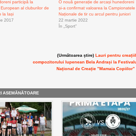
oreni participă la
O nouă generație de arcași hunedoreni
European al cluburilor de
și-a confirmat valoarea la Campionatele
e la Iași
Naționale de tir cu arcul pentru juniori
ie 2017
22 martie 2022
În „Sport”
(Următoarea știre)
Lauri pentru creații
compozitorului lupenean Bela Andrași la Festival
Național de Creație ”Mamaia Copiilor”
RI ASEMĂNĂTOARE