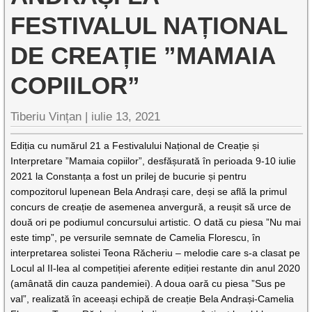
FESTIVALUL NAȚIONAL
DE CREAȚIE ”MAMAIA
COPIILOR”
Tiberiu Vințan |
iulie 13, 2021
Ediția cu numărul 21 a Festivalului Național de Creație și
Interpretare ”Mamaia copiilor”, desfășurată în perioada 9-10 iulie
2021 la Constanța a fost un prilej de bucurie și pentru
compozitorul lupenean Bela Andrași care, deși se află la primul
concurs de creație de asemenea anvergură, a reușit să urce de
două ori pe podiumul concursului artistic. O dată cu piesa ”Nu mai
este timp”, pe versurile semnate de Camelia Florescu, în
interpretarea solistei Teona Răcheriu – melodie care s-a clasat pe
Locul al II-lea al competiției aferente ediției restante din anul 2020
(amânată din cauza pandemiei). A doua oară cu piesa ”Sus pe
val”, realizată în aceeași echipă de creație Bela Andrași-Camelia