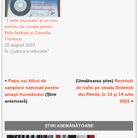
”7 note muzicale” și un nou
premiu de creație pentru
Bela Andrași și Camelia
Florescu
25 august 2022
În „Cultură și educație”
«
Patru noi titluri de
(Următoarea știre)
Restricții
campioni naționali pentru
de trafic pe strada Dobrești
arcașii hunedoreni
(Știre
din Petrila, în 13 și 14 iulie
anterioară)
2021
»
ȘTIRI ASEMĂNĂTOARE