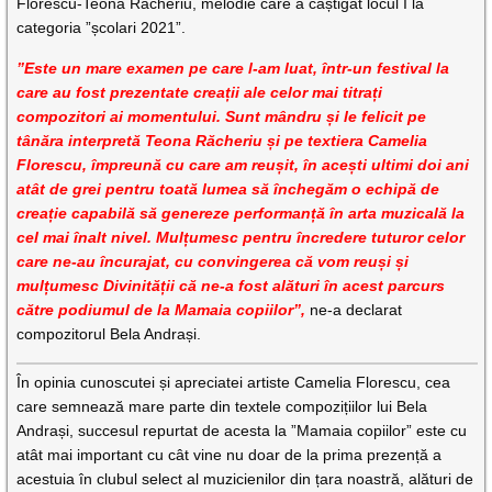
Florescu-Teona Răcheriu, melodie care a câștigat locul I la
categoria ”școlari 2021”.
”Este un mare examen pe care l-am luat, într-un festival la
care au fost prezentate creații ale celor mai titrați
compozitori ai momentului. Sunt mândru și le felicit pe
tânăra interpretă Teona Răcheriu și pe textiera Camelia
Florescu, împreună cu care am reușit, în acești ultimi doi ani
atât de grei pentru toată lumea să închegăm o echipă de
creație capabilă să genereze performanță în arta muzicală la
cel mai înalt nivel. Mulțumesc pentru încredere tuturor celor
care ne-au încurajat, cu convingerea că vom reuși și
mulțumesc Divinității că ne-a fost alături în acest parcurs
către podiumul de la Mamaia copiilor”,
ne-a declarat
compozitorul Bela Andrași.
În opinia cunoscutei și apreciatei artiste Camelia Florescu, cea
care semnează mare parte din textele compozițiilor lui Bela
Andrași, succesul repurtat de acesta la ”Mamaia copiilor” este cu
atât mai important cu cât vine nu doar de la prima prezență a
acestuia în clubul select al muzicienilor din țara noastră, alături de