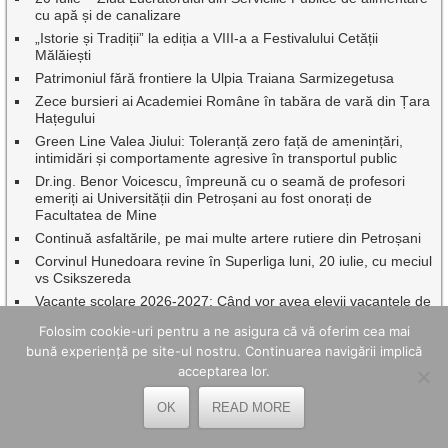
cu apă și de canalizare
„Istorie și Tradiții” la ediția a VIII-a a Festivalului Cetății
Mălăiești
Patrimoniul fără frontiere la Ulpia Traiana Sarmizegetusa
Zece bursieri ai Academiei Române în tabăra de vară din Țara
Hațegului
Green Line Valea Jiului: Toleranță zero față de amenințări,
intimidări și comportamente agresive în transportul public
Dr.ing. Benor Voicescu, împreună cu o seamă de profesori
emeriți ai Universității din Petroșani au fost onorați de
Facultatea de Mine
Continuă asfaltările, pe mai multe artere rutiere din Petroșani
Corvinul Hunedoara revine în Superliga luni, 20 iulie, cu meciul
vs Csikszereda
Vacanțe școlare 2026-2027: Când vor avea elevii vacanțele de
toamnă, iarnă, Paște și vară pe parcursul anului școlar viitor
Folosim cookie-uri pentru a ne asigura că vă oferim cea mai
Amenzi usturătoare pentru șoferii care circulă fără rovinietă:
bună experiență pe site-ul nostru. Continuarea navigării implică
Cum funcționează verificarea rovinietei și de ce mulți
acceptarea lor.
conducători auto află târziu că au fost sancționați
”Fotograful de serviciu” Vasile Laurențiu Sorin prezintă
OK
READ MORE
expoziția celor 365 de portrete din Ținutul Petrilenilor
Luni, 20 iulie 2026 momârlanii își dau întâlnire la Nedeia și