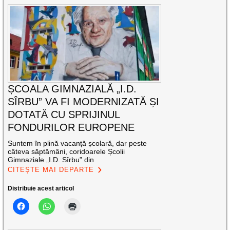
ȘCOALA GIMNAZIALĂ „I.D.
SÎRBU” VA FI MODERNIZATĂ ȘI
DOTATĂ CU SPRIJINUL
FONDURILOR EUROPENE
Suntem în plină vacanță școlară, dar peste
câteva săptămâni, coridoarele Școlii
Gimnaziale „I.D. Sîrbu” din
CITEȘTE MAI DEPARTE
Distribuie acest articol