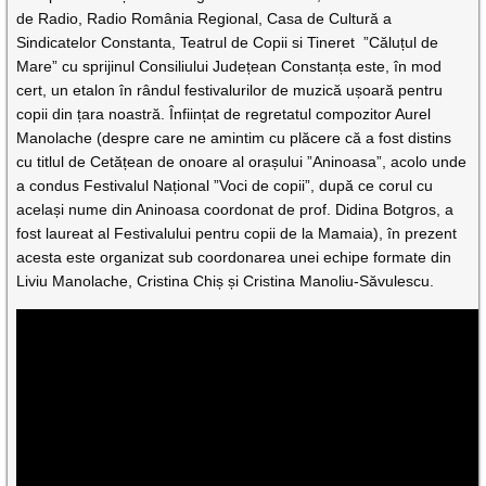
de Radio, Radio România Regional, Casa de Cultură a
Sindicatelor Constanta, Teatrul de Copii si Tineret ”Căluțul de
Mare” cu sprijinul Consiliului Județean Constanța este, în mod
cert, un etalon în rândul festivalurilor de muzică ușoară pentru
copii din țara noastră. Înființat de regretatul compozitor Aurel
Manolache (despre care ne amintim cu plăcere că a fost distins
cu titlul de Cetățean de onoare al orașului ”Aninoasa”, acolo unde
a condus Festivalul Național ”Voci de copii”, după ce corul cu
același nume din Aninoasa coordonat de prof. Didina Botgros, a
fost laureat al Festivalului pentru copii de la Mamaia), în prezent
acesta este organizat sub coordonarea unei echipe formate din
Liviu Manolache, Cristina Chiș și Cristina Manoliu-Săvulescu.