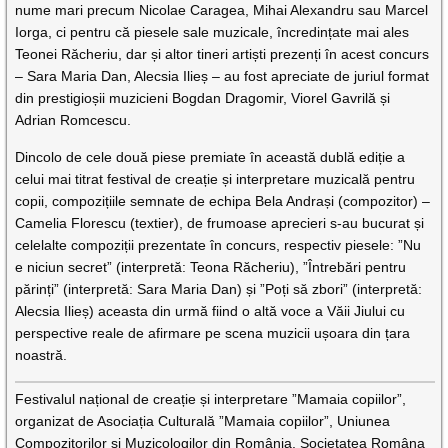
nume mari precum Nicolae Caragea, Mihai Alexandru sau Marcel
Iorga, ci pentru că piesele sale muzicale, încredințate mai ales
Teonei Răcheriu, dar și altor tineri artiști prezenți în acest concurs
– Sara Maria Dan, Alecsia Ilieș – au fost apreciate de juriul format
din prestigioșii muzicieni Bogdan Dragomir, Viorel Gavrilă și
Adrian Romcescu.
Dincolo de cele două piese premiate în această dublă ediție a
celui mai titrat festival de creație și interpretare muzicală pentru
copii, compozițiile semnate de echipa Bela Andrași (compozitor) –
Camelia Florescu (textier), de frumoase aprecieri s-au bucurat și
celelalte compoziții prezentate în concurs, respectiv piesele: ”Nu
e niciun secret” (interpretă: Teona Răcheriu), ”Întrebări pentru
părinți” (interpretă: Sara Maria Dan) și ”Poți să zbori” (interpretă:
Alecsia Ilieș) aceasta din urmă fiind o altă voce a Văii Jiului cu
perspective reale de afirmare pe scena muzicii ușoara din țara
noastră.
Festivalul național de creație și interpretare ”Mamaia copiilor”,
organizat de Asociația Culturală ”Mamaia copiilor”, Uniunea
Compozitorilor și Muzicologilor din România, Societatea Româna