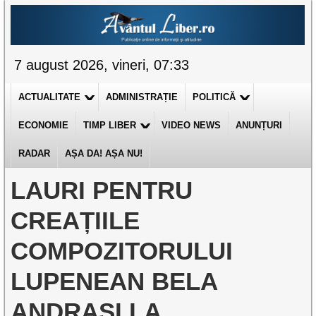
7 august 2026, vineri, 07:33
ACTUALITATE
ADMINISTRAȚIE
POLITICĂ
ECONOMIE
TIMP LIBER
VIDEO NEWS
ANUNȚURI
RADAR
AȘA DA! AȘA NU!
LAURI PENTRU
CREAȚIILE
COMPOZITORULUI
LUPENEAN BELA
ANDRAȘI LA