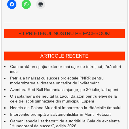
FII PRIETENUL NOSTRU PE FACEBOOK!
ARTICOLE RECENTE
Cum arată un spațiu exterior mai ușor de întreținut, fără efort
inutil
Petrila a finalizat cu succes proiectele PNRR pentru
modernizarea și dotarea unităților de învățământ
Aventura Red Bull Romaniacs ajunge, pe 30 iulie, la Lupeni
O săptămână de neuitat la Lacul Balaton pentru elevi de la
cele trei școli gimnaziale din municipiul Lupeni
Nedeia din Poiana Muierii și întoarcerea la rădăcinile timpului
Intervenție promptă a salvamontiștilor în Munții Retezat
Oameni speciali sărbătoriți de autorități la Gala de excelenţă
”Hunedoreni de succes”, ediția 2026