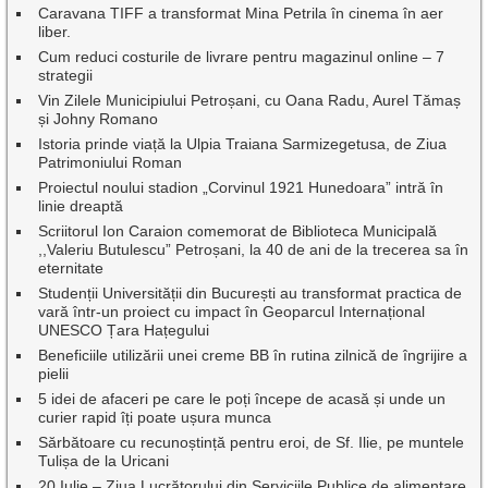
Caravana TIFF a transformat Mina Petrila în cinema în aer
liber.
Cum reduci costurile de livrare pentru magazinul online – 7
strategii
Vin Zilele Municipiului Petroșani, cu Oana Radu, Aurel Tămaș
și Johny Romano
Istoria prinde viață la Ulpia Traiana Sarmizegetusa, de Ziua
Patrimoniului Roman
Proiectul noului stadion „Corvinul 1921 Hunedoara” intră în
linie dreaptă
Scriitorul Ion Caraion comemorat de Biblioteca Municipală
,,Valeriu Butulescu” Petroșani, la 40 de ani de la trecerea sa în
eternitate
Studenții Universității din București au transformat practica de
vară într-un proiect cu impact în Geoparcul Internațional
UNESCO Țara Hațegului
Beneficiile utilizării unei creme BB în rutina zilnică de îngrijire a
pielii
5 idei de afaceri pe care le poți începe de acasă și unde un
curier rapid îți poate ușura munca
Sărbătoare cu recunoștință pentru eroi, de Sf. Ilie, pe muntele
Tulișa de la Uricani
20 Iulie – Ziua Lucrătorului din Serviciile Publice de alimentare