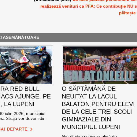
realizează venituri ca PFA: Ce contribuție NU 
plătește
RI ASEMĂNĂTOARE
RA RED BULL
O SĂPTĂMÂNĂ DE
ACS AJUNGE, PE
NEUITAT LA LACUL
E, LA LUPENI
BALATON PENTRU ELEVI
DE LA CELE TREI ȘCOLI
0 iulie 2026, municipiul
na Straja vor deveni din
GIMNAZIALE DIN
MUNICIPIUL LUPENI
MAI DEPARTE
Ne gândim cu inima plină de