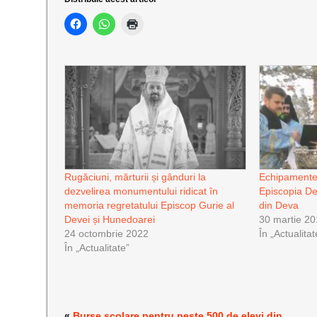
Rugăciuni, mărturii și gânduri la
Echipamente
dezvelirea monumentului ridicat în
Episcopia De
memoria regretatului Episcop Gurie al
din Deva
Devei și Hunedoarei
30 martie 2
24 octombrie 2022
În „Actualitat
În „Actualitate”
«
Burse școlare pentru peste 500 de elevi din