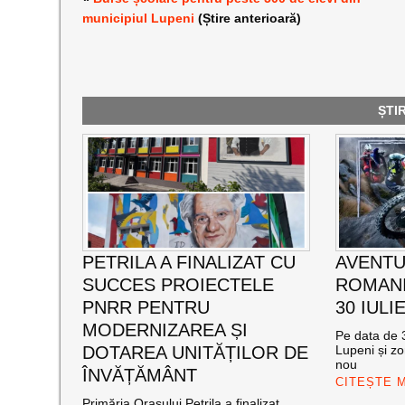
municipiul Lupeni
(Știre anterioară)
ȘTI
PETRILA A FINALIZAT CU
AVENTU
SUCCES PROIECTELE
ROMANI
PNRR PENTRU
30 IULI
MODERNIZAREA ȘI
Pe data de 3
DOTAREA UNITĂȚILOR DE
Lupeni și zo
nou
ÎNVĂȚĂMÂNT
CITEȘTE 
Primăria Orașului Petrila a finalizat