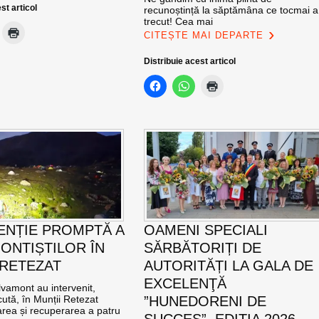
st articol
recunoștință la săptămâna ce tocmai a
trecut! Cea mai
CITEȘTE MAI DEPARTE
Distribuie acest articol
ENȚIE PROMPTĂ A
OAMENI SPECIALI
ONTIȘTILOR ÎN
SĂRBĂTORIȚI DE
 RETEZAT
AUTORITĂȚI LA GALA DE
EXCELENŢĂ
vamont au intervenit,
ută, în Munții Retezat
”HUNEDORENI DE
area și recuperarea a patru
SUCCES”, EDIȚIA 2026