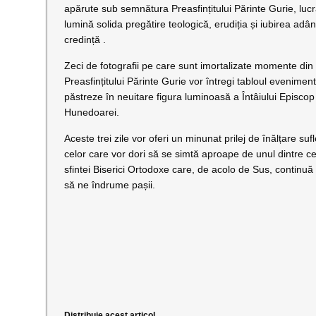
apărute sub semnătura Preasfințitului Părinte Gurie, lucr
lumină solida pregătire teologică, erudiția și iubirea adâ
credință .
Zeci de fotografii pe care sunt imortalizate momente din 
Preasfințitului Părinte Gurie vor întregi tabloul evenimen
păstreze în neuitare figura luminoasă a Întâiului Episcop 
Hunedoarei.
Aceste trei zile vor oferi un minunat prilej de înălțare suf
celor care vor dori să se simtă aproape de unul dintre cei 
sfintei Biserici Ortodoxe care, de acolo de Sus, continuă
să ne îndrume pașii.
Distribuie acest articol