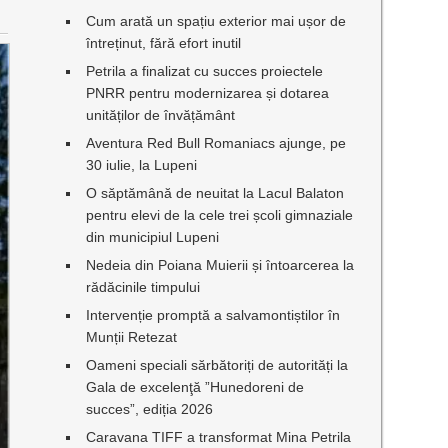
Cum arată un spațiu exterior mai ușor de
întreținut, fără efort inutil
Petrila a finalizat cu succes proiectele
PNRR pentru modernizarea și dotarea
unităților de învățământ
Aventura Red Bull Romaniacs ajunge, pe
30 iulie, la Lupeni
O săptămână de neuitat la Lacul Balaton
pentru elevi de la cele trei școli gimnaziale
din municipiul Lupeni
Nedeia din Poiana Muierii și întoarcerea la
rădăcinile timpului
Intervenție promptă a salvamontiștilor în
Munții Retezat
Oameni speciali sărbătoriți de autorități la
Gala de excelenţă ”Hunedoreni de
succes”, ediția 2026
Caravana TIFF a transformat Mina Petrila