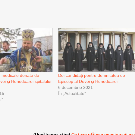
 medicale donate de
Doi candidaţi pentru demnitatea de
vei şi Hunedoarei spitalului
Episcop al Devei şi Hunedoarei
6 decembrie 2021
015
În „Actualitate”
e”
(Următoarea știre)
Ce taxe plătesc pensionarii ca