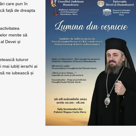
ări care pun în
ncă față de dreapta
activitatea
telor menite să
al Devei și
letească tuturor
mai iubiți ierarhi ai
 să ne iubească și