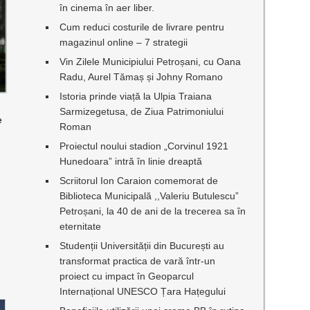
în cinema în aer liber.
Cum reduci costurile de livrare pentru
magazinul online – 7 strategii
Vin Zilele Municipiului Petroșani, cu Oana
Radu, Aurel Tămaș și Johny Romano
Istoria prinde viață la Ulpia Traiana
Sarmizegetusa, de Ziua Patrimoniului
e
Roman
Proiectul noului stadion „Corvinul 1921
Hunedoara” intră în linie dreaptă
Scriitorul Ion Caraion comemorat de
Biblioteca Municipală ,,Valeriu Butulescu”
Petroșani, la 40 de ani de la trecerea sa în
eternitate
Studenții Universității din București au
transformat practica de vară într-un
proiect cu impact în Geoparcul
Internațional UNESCO Țara Hațegului