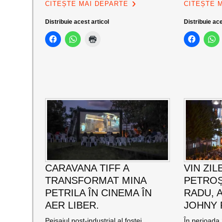
CITEȘTE MAI DEPARTE
CITEȘTE 
Distribuie acest articol
Distribuie ace
CARAVANA TIFF A
VIN ZIL
TRANSFORMAT MINA
PETROȘ
PETRILA ÎN CINEMA ÎN
RADU, 
AER LIBER.
JOHNY
Peisajul post-industrial al fostei
În perioada 