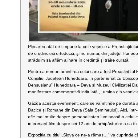
Plecarea atât de timpurie la cele veșnice a Preasfințitulu
de credincioși ortodocși, și nu numai, din județul Huned
străduim să aflăm alinare în credință și trăire curată.
Pentru a nemuri amintirea celui care a fost Preasfințitul 
Consiliul Județean Hunedoara, în parteneriat cu Episco
Densusianu” Hunedoara – Deva și Muzeul Civilizației D
manifestare comemorativă intitulată „Lumina din veșnicie
Gazda acestui eveniment, care se va întinde pe durata a t
Dacice și Romane din Deva (Sala Șemineului). Aici, într-o 
afle mai multe despre personalitatea luminoasă a celui ca
interesant film despre cei 12 ani de arhipăstorire a sa î
Expoziția cu titlul „Slova ce ne-a rămas…” va cuprinde cărț