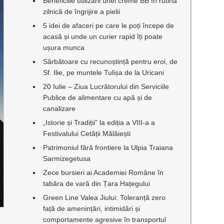
Beneficiile utilizării unei creme BB în rutina
zilnică de îngrijire a pielii
5 idei de afaceri pe care le poți începe de
acasă și unde un curier rapid îți poate
ușura munca
Sărbătoare cu recunoștință pentru eroi, de
Sf. Ilie, pe muntele Tulișa de la Uricani
20 Iulie – Ziua Lucrătorului din Serviciile
Publice de alimentare cu apă și de
canalizare
„Istorie și Tradiții” la ediția a VIII-a a
Festivalului Cetății Mălăiești
Patrimoniul fără frontiere la Ulpia Traiana
Sarmizegetusa
Zece bursieri ai Academiei Române în
tabăra de vară din Țara Hațegului
Green Line Valea Jiului: Toleranță zero
față de amenințări, intimidări și
comportamente agresive în transportul