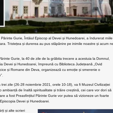
i Părinte Gurie, Întâiul Episcop al Devei și Hunedoarei, a îndurerat miile
oara. Tristețea și durerea au pus stăpânire pe inimile noastre și acum n
Părinte Gurie, la 40 de zile de la grăbita trecere a acestuia la Domnul,
pia Devei și Hunedoarei, împreună cu Biblioteca Județeană „Ovid
acice și Romane din Deva, organizează cu emoție și smerenie o
”.
rei zile (26-28 noiembrie 2021, orele 10-18), va fi Muzeul Civilizației
ambianță de înaltă spiritualitate și trăire creștină, cei care vor dori să
re a fost Preasfințitul Părinte Gurie vor putea să vizioneze un foarte
n Episcopia Devei și Hunedoarei.
i și alte scrieri