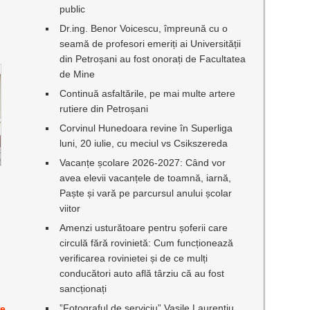
public
Dr.ing. Benor Voicescu, împreună cu o
seamă de profesori emeriți ai Universității
din Petroșani au fost onorați de Facultatea
de Mine
Continuă asfaltările, pe mai multe artere
rutiere din Petroșani
Corvinul Hunedoara revine în Superliga
luni, 20 iulie, cu meciul vs Csikszereda
Vacanțe școlare 2026-2027: Când vor
avea elevii vacanțele de toamnă, iarnă,
Paște și vară pe parcursul anului școlar
viitor
Amenzi usturătoare pentru șoferii care
circulă fără rovinietă: Cum funcționează
verificarea rovinietei și de ce mulți
conducători auto află târziu că au fost
sancționați
”Fotograful de serviciu” Vasile Laurențiu
re