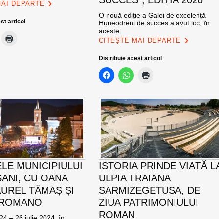
MAI DEPARTE
O nouă ediție a Galei de excelență
st articol
Huneodreni de succes a avut loc, în
aceste
CITEȘTE MAI DEPARTE
Distribuie acest articol
ELE MUNICIPIULUI
ISTORIA PRINDE VIAȚĂ L
ANI, CU OANA
ULPIA TRAIANA
AUREL TĂMAȘ ȘI
SARMIZEGETUSA, DE
 ROMANO
ZIUA PATRIMONIULUI
ROMAN
24 – 26 iulie 2024, în