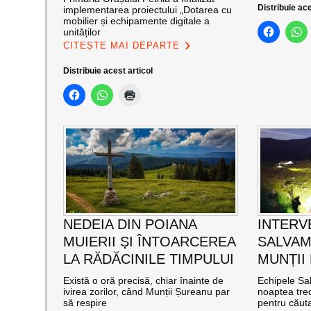
Distribuie ace
implementarea proiectului „Dotarea cu
mobilier și echipamente digitale a
unităților
CITEȘTE MAI DEPARTE
Distribuie acest articol
NEDEIA DIN POIANA
INTERV
MUIERII ȘI ÎNTOARCEREA
SALVAM
LA RĂDĂCINILE TIMPULUI
MUNȚII
Există o oră precisă, chiar înainte de
Echipele Sal
ivirea zorilor, când Munții Șureanu par
noaptea trec
să respire
pentru căut