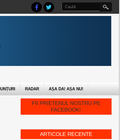
UNȚURI
RADAR
AȘA DA! AȘA NU!
FII PRIETENUL NOSTRU PE
FACEBOOK!
ARTICOLE RECENTE