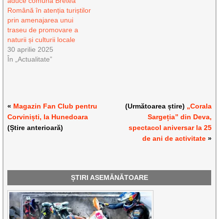
aduce comuna Bretea
Română în atenția turiștilor
prin amenajarea unui
traseu de promovare a
naturii și culturii locale
30 aprilie 2025
În „Actualitate”
«
Magazin Fan Club pentru
(Următoarea știre)
„Corala
Corviniști, la Hunedoara
Sargeția” din Deva,
(Știre anterioară)
spectacol aniversar la 25
de ani de activitate
»
ȘTIRI ASEMĂNĂTOARE