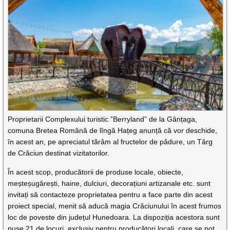
Proprietarii Complexului turistic ”Berryland” de la Gânțaga,
comuna Bretea Română de lîngă Hațeg anunță că vor deschide,
în acest an, pe apreciatul tărâm al fructelor de pădure, un Târg
de Crăciun destinat vizitatorilor.
În acest scop, producătorii de produse locale, obiecte,
meșteșugărești, haine, dulciuri, decorațiuni artizanale etc. sunt
invitați să contacteze proprietatea pentru a face parte din acest
proiect special, menit să aducă magia Crăciunului în acest frumos
loc de poveste din județul Hunedoara. La dispoziția acestora sunt
puse 21 de locuri, exclusiv pentru producători locali, care se pot