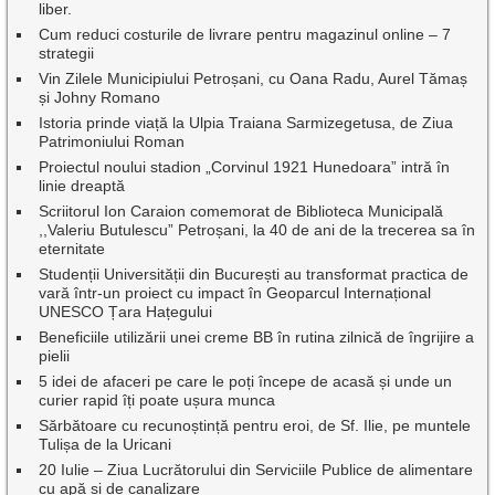
liber.
Cum reduci costurile de livrare pentru magazinul online – 7
strategii
Vin Zilele Municipiului Petroșani, cu Oana Radu, Aurel Tămaș
și Johny Romano
Istoria prinde viață la Ulpia Traiana Sarmizegetusa, de Ziua
Patrimoniului Roman
Proiectul noului stadion „Corvinul 1921 Hunedoara” intră în
linie dreaptă
Scriitorul Ion Caraion comemorat de Biblioteca Municipală
,,Valeriu Butulescu” Petroșani, la 40 de ani de la trecerea sa în
eternitate
Studenții Universității din București au transformat practica de
vară într-un proiect cu impact în Geoparcul Internațional
UNESCO Țara Hațegului
Beneficiile utilizării unei creme BB în rutina zilnică de îngrijire a
pielii
5 idei de afaceri pe care le poți începe de acasă și unde un
curier rapid îți poate ușura munca
Sărbătoare cu recunoștință pentru eroi, de Sf. Ilie, pe muntele
Tulișa de la Uricani
20 Iulie – Ziua Lucrătorului din Serviciile Publice de alimentare
cu apă și de canalizare