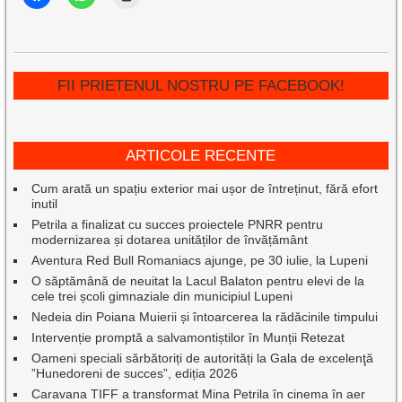
FII PRIETENUL NOSTRU PE FACEBOOK!
ARTICOLE RECENTE
Cum arată un spațiu exterior mai ușor de întreținut, fără efort
inutil
Petrila a finalizat cu succes proiectele PNRR pentru
modernizarea și dotarea unităților de învățământ
Aventura Red Bull Romaniacs ajunge, pe 30 iulie, la Lupeni
O săptămână de neuitat la Lacul Balaton pentru elevi de la
cele trei școli gimnaziale din municipiul Lupeni
Nedeia din Poiana Muierii și întoarcerea la rădăcinile timpului
Intervenție promptă a salvamontiștilor în Munții Retezat
Oameni speciali sărbătoriți de autorități la Gala de excelenţă
”Hunedoreni de succes”, ediția 2026
Caravana TIFF a transformat Mina Petrila în cinema în aer