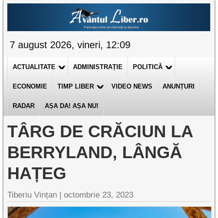
7 august 2026, vineri, 12:09
ACTUALITATE
ADMINISTRAȚIE
POLITICĂ
ECONOMIE
TIMP LIBER
VIDEO NEWS
ANUNȚURI
RADAR
AȘA DA! AȘA NU!
TÂRG DE CRĂCIUN LA
BERRYLAND, LÂNGĂ
HAȚEG
Tiberiu Vințan |
octombrie 23, 2023