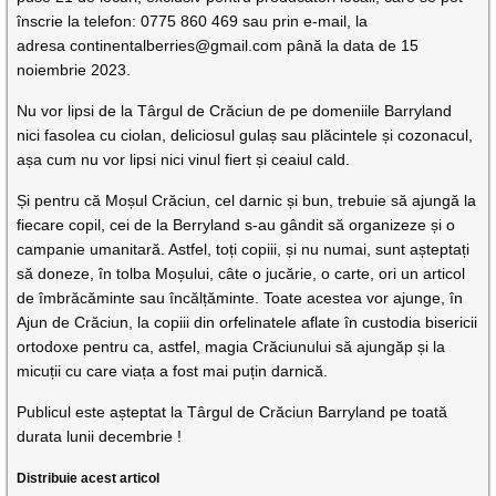
înscrie la telefon: 0775 860 469 sau prin e-mail, la
adresa
continentalberries@gmail.com
până la data de 15
noiembrie 2023.
Nu vor lipsi de la Târgul de Crăciun de pe domeniile Barryland
nici fasolea cu ciolan, deliciosul gulaș sau plăcintele și cozonacul,
așa cum nu vor lipsi nici vinul fiert și ceaiul cald.
Și pentru că Moșul Crăciun, cel darnic și bun, trebuie să ajungă la
fiecare copil, cei de la Berryland s-au gândit să organizeze și o
campanie umanitară. Astfel, toți copiii, și nu numai, sunt așteptați
să doneze, în tolba Moșului, câte o jucărie, o carte, ori un articol
de îmbrăcăminte sau încălțăminte. Toate acestea vor ajunge, în
Ajun de Crăciun, la copiii din orfelinatele aflate în custodia bisericii
ortodoxe pentru ca, astfel, magia Crăciunului să ajungăp și la
micuții cu care viața a fost mai puțin darnică.
Publicul este așteptat la Târgul de Crăciun Barryland pe toată
durata lunii decembrie !
Distribuie acest articol