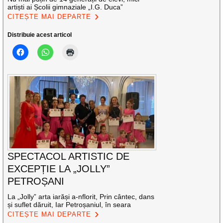
artiști ai Școlii gimnaziale „I.G. Duca”
CITEȘTE MAI DEPARTE
Distribuie acest articol
SPECTACOL ARTISTIC DE
EXCEPȚIE LA „JOLLY”
PETROȘANI
La „Jolly” arta iarăși a-nflorit, Prin cântec, dans
și suflet dăruit, Iar Petroșaniul, în seara
CITEȘTE MAI DEPARTE