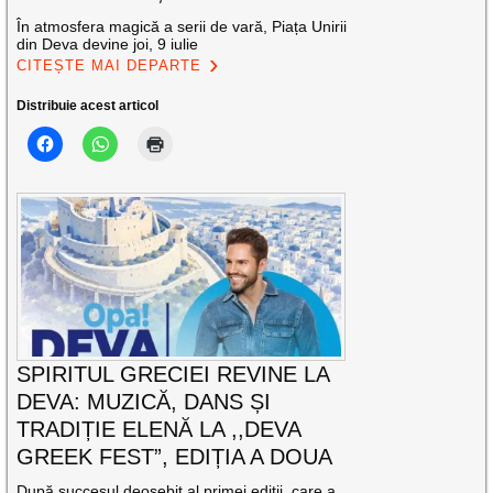
În atmosfera magică a serii de vară, Piața Unirii
din Deva devine joi, 9 iulie
CITEȘTE MAI DEPARTE
Distribuie acest articol
SPIRITUL GRECIEI REVINE LA
DEVA: MUZICĂ, DANS ȘI
TRADIȚIE ELENĂ LA ,,DEVA
GREEK FEST”, EDIȚIA A DOUA
După succesul deosebit al primei ediții, care a