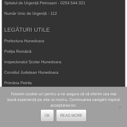
Spitalul de Urgență Petroșani - 0254.544.321
Număr Unic de Urgență - 112
LEGĂTURI UTILE
Prefectura Hunedoara
Poliția Română
Inspectoratul Școlar Hunedoara
Consiliul Județean Hunedoara
Primăria Petrila
Folosim cookie-uri pentru a ne asigura că vă oferim cea mai
Primăria Petroșani
bună experiență pe site-ul nostru. Continuarea navigării implică
acceptarea lor.
Primăria Aninoasa
OK
READ MORE
Primăria Lupeni