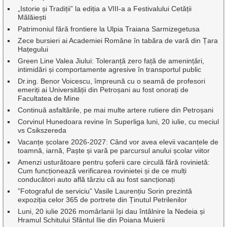
„Istorie și Tradiții” la ediția a VIII-a a Festivalului Cetății
Mălăiești
Patrimoniul fără frontiere la Ulpia Traiana Sarmizegetusa
Zece bursieri ai Academiei Române în tabăra de vară din Țara
Hațegului
Green Line Valea Jiului: Toleranță zero față de amenințări,
intimidări și comportamente agresive în transportul public
Dr.ing. Benor Voicescu, împreună cu o seamă de profesori
emeriți ai Universității din Petroșani au fost onorați de
Facultatea de Mine
Continuă asfaltările, pe mai multe artere rutiere din Petroșani
Corvinul Hunedoara revine în Superliga luni, 20 iulie, cu meciul
vs Csikszereda
Vacanțe școlare 2026-2027: Când vor avea elevii vacanțele de
toamnă, iarnă, Paște și vară pe parcursul anului școlar viitor
Amenzi usturătoare pentru șoferii care circulă fără rovinietă:
Cum funcționează verificarea rovinietei și de ce mulți
conducători auto află târziu că au fost sancționați
”Fotograful de serviciu” Vasile Laurențiu Sorin prezintă
expoziția celor 365 de portrete din Ținutul Petrilenilor
Luni, 20 iulie 2026 momârlanii își dau întâlnire la Nedeia și
Hramul Schitului Sfântul Ilie din Poiana Muierii