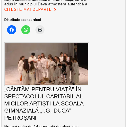
adus în municipiul Deva atmosfera autentică a
CITEȘTE MAI DEPARTE
Distribuie acest articol
„CÂNTĂM PENTRU VIAȚĂ” ÎN
SPECTACOLUL CARITABIL AL
MICILOR ARTIȘTI LA ȘCOALA
GIMNAZIALĂ „I.G. DUCA”
PETROȘANI
Nu mai puțin de 14 generații de elevi, mici