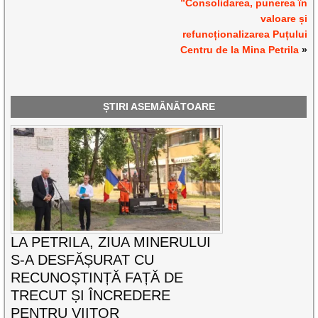
”Consolidarea, punerea în
valoare și
refuncționalizarea Puțului
Centru de la Mina Petrila
»
ȘTIRI ASEMĂNĂTOARE
LA PETRILA, ZIUA MINERULUI
S-A DESFĂȘURAT CU
RECUNOȘTINȚĂ FAȚĂ DE
TRECUT ȘI ÎNCREDERE
PENTRU VIITOR