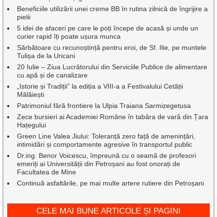
Beneficiile utilizării unei creme BB în rutina zilnică de îngrijire a
pielii
5 idei de afaceri pe care le poți începe de acasă și unde un
curier rapid îți poate ușura munca
Sărbătoare cu recunoștință pentru eroi, de Sf. Ilie, pe muntele
Tulișa de la Uricani
20 Iulie – Ziua Lucrătorului din Serviciile Publice de alimentare
cu apă și de canalizare
„Istorie și Tradiții” la ediția a VIII-a a Festivalului Cetății
Mălăiești
Patrimoniul fără frontiere la Ulpia Traiana Sarmizegetusa
Zece bursieri ai Academiei Române în tabăra de vară din Țara
Hațegului
Green Line Valea Jiului: Toleranță zero față de amenințări,
intimidări și comportamente agresive în transportul public
Dr.ing. Benor Voicescu, împreună cu o seamă de profesori
emeriți ai Universității din Petroșani au fost onorați de
Facultatea de Mine
Continuă asfaltările, pe mai multe artere rutiere din Petroșani
CELE MAI BUNE ARTICOLE ȘI PAGINI