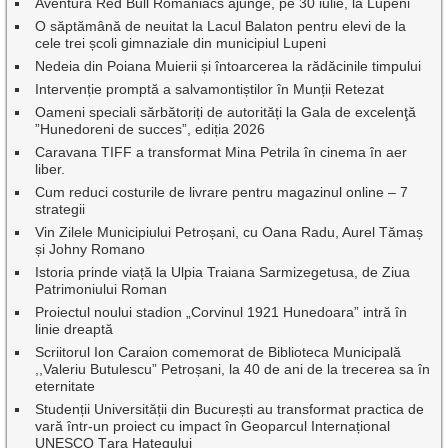
Aventura Red Bull Romaniacs ajunge, pe 30 iulie, la Lupeni
O săptămână de neuitat la Lacul Balaton pentru elevi de la
cele trei școli gimnaziale din municipiul Lupeni
Nedeia din Poiana Muierii și întoarcerea la rădăcinile timpului
Intervenție promptă a salvamontiștilor în Munții Retezat
Oameni speciali sărbătoriți de autorități la Gala de excelenţă
”Hunedoreni de succes”, ediția 2026
Caravana TIFF a transformat Mina Petrila în cinema în aer
liber.
Cum reduci costurile de livrare pentru magazinul online – 7
strategii
Vin Zilele Municipiului Petroșani, cu Oana Radu, Aurel Tămaș
și Johny Romano
Istoria prinde viață la Ulpia Traiana Sarmizegetusa, de Ziua
Patrimoniului Roman
Proiectul noului stadion „Corvinul 1921 Hunedoara” intră în
linie dreaptă
Scriitorul Ion Caraion comemorat de Biblioteca Municipală
,,Valeriu Butulescu” Petroșani, la 40 de ani de la trecerea sa în
eternitate
Studenții Universității din București au transformat practica de
vară într-un proiect cu impact în Geoparcul Internațional
UNESCO Țara Hațegului