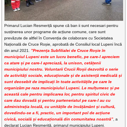
Primarul Lucian Resmeriță spune că ban ii sunt necesari pentru
susținerea unor programe de acțiune comune, care sunt
prevăzute de altfel în Convenția de colaborare cu Societatea
Națională de Cruce Roșie, aprobată de Consiliul local Lupeni încă
din anul 2021.
”Prezența Subfilialei de Cruce Roșie în
municipiul Lupeni este un lucru benefic, pe care-l apreciem
ca atare și pe care-l apreciază, la unison, cetățenii
municipiului nostru. Voluntarii Crucii Roșii dezvoltă o serie
de activități sociale, educaționale și de asistență medicală și
sunt deosebit de implicați în toate activitățile pe care le
organizăm pe raza municipiului Lupeni. Le mulțumesc și pe
această cale pentru implicarea lor, pentru spiritul civic de
care dau dovadă și pentru parteneriatul pe care-l au cu
administrația locală, cu unitățile de învățământ și cultură,
dovedindu-se a fi, practic, un important pol de acțiune
civică, socială și educațională din comunitatea noastră”
, a
declarat Lucian Resmeriță, primarul municipiului Lupeni.