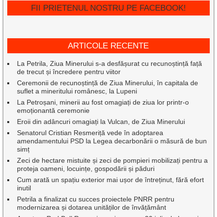
FII PRIETENUL NOSTRU PE FACEBOOK!
ARTICOLE RECENTE
La Petrila, Ziua Minerului s-a desfășurat cu recunoștință față
de trecut și încredere pentru viitor
Ceremonii de recunoștință de Ziua Minerului, în capitala de
suflet a mineritului românesc, la Lupeni
La Petroșani, minerii au fost omagiați de ziua lor printr-o
emoționantă ceremonie
Eroii din adâncuri omagiați la Vulcan, de Ziua Minerului
Senatorul Cristian Resmeriță vede în adoptarea
amendamentului PSD la Legea decarbonării o măsură de bun
simț
Zeci de hectare mistuite și zeci de pompieri mobilizați pentru a
proteja oameni, locuințe, gospodării și păduri
Cum arată un spațiu exterior mai ușor de întreținut, fără efort
inutil
Petrila a finalizat cu succes proiectele PNRR pentru
modernizarea și dotarea unităților de învățământ