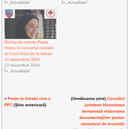
În „Actualitate”
În „Actualitate”
Recital de colinde Paula
Hriscu în concertul caritabil
al Crucii Roșii de la Vulcan
13 decembrie 2024
13 decembrie 2024
În „Actualitate”
«
Poate te întrebi cine e
(Următoarea știre)
Consiliul
PPC
(Știre anterioară)
județean Hunedoara
demarează elaborarea
documentațiilor pentru
obiectivul de investiții