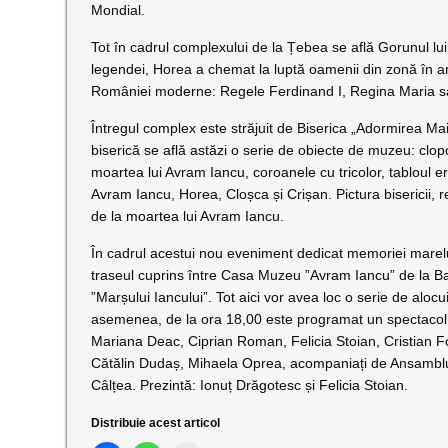
Mondial.
Tot în cadrul complexului de la Țebea se află Gorunul l
legendei, Horea a chemat la luptă oamenii din zonă în anul
României moderne: Regele Ferdinand I, Regina Maria sa
Întregul complex este străjuit de Biserica „Adormirea Ma
biserică se află astăzi o serie de obiecte de muzeu: clopot
moartea lui Avram Iancu, coroanele cu tricolor, tabloul er
Avram Iancu, Horea, Cloșca și Crișan. Pictura bisericii, re
de la moartea lui Avram Iancu.
În cadrul acestui nou eveniment dedicat memoriei marel
traseul cuprins între Casa Muzeu ”Avram Iancu” de la B
”Marșului Iancului”. Tot aici vor avea loc o serie de aloc
asemenea, de la ora 18,00 este programat un spectacol folc
Mariana Deac, Ciprian Roman, Felicia Stoian, Cristian Fod
Cătălin Dudaș, Mihaela Oprea, acompaniați de Ansamblul 
Câlțea. Prezintă: Ionuț Drăgotesc și Felicia Stoian.
Distribuie acest articol