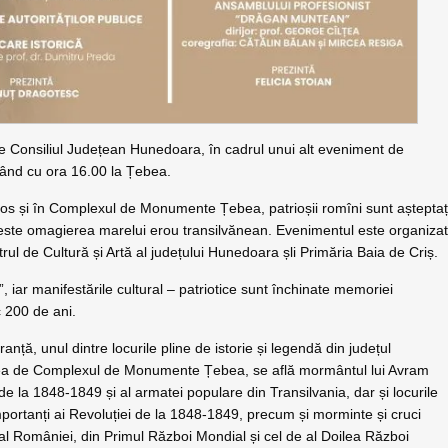
e Consiliul Județean Hunedoara, în cadrul unui alt eveniment de
pând cu ora 16.00 la Țebea.
os și în Complexul de Monumente Țebea, patrioșii romîni sunt așteptaț
p este omagierea marelui erou transilvănean. Evenimentul este organiza
 de Cultură și Artă al județului Hunedoara șli Primăria Baia de Criș.
 iar manifestările cultural – patriotice sunt închinate memoriei
c 200 de ani.
ță, unul dintre locurile pline de istorie și legendă din județul
mirea de Complexul de Monumente Țebea, se află mormântul lui Avram
e la 1848-1849 și al armatei populare din Transilvania, dar și locurile
portanți ai Revoluției de la 1848-1849, precum și morminte și cruci
l României, din Primul Război Mondial și cel de al Doilea Război