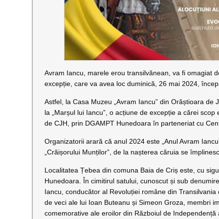
Avram Iancu, marele erou transilvănean, va fi omagiat d
excepție, care va avea loc duminică, 26 mai 2024, înce
Astfel, la Casa Muzeu „Avram Iancu” din Orăștioara de J
la „Marșul lui Iancu”, o acțiune de excepție a cărei sco
de CJH, prin DGAMPT Hunedoara în parteneriat cu Centrul
Organizatorii arară că anul 2024 este „Anul Avram Iancu”,
„Crăișorului Munților”, de la nașterea căruia se împlines
Localitatea Țebea din comuna Baia de Criș este, cu siguran
Hunedoara. În cimitirul satului, cunoscut și sub denu
Iancu, conducător al Revoluției române din Transilvania d
de veci ale lui Ioan Buteanu și Simeon Groza, membri im
comemorative ale eroilor din Războiul de Independență a