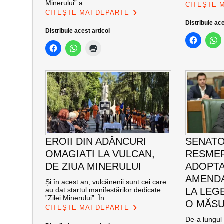
Minerului” a
CITEȘTE 
CITEȘTE MAI DEPARTE
Distribuie ace
Distribuie acest articol
EROII DIN ADÂNCURI
SENATO
OMAGIAȚI LA VULCAN,
RESMER
DE ZIUA MINERULUI
ADOPT
AMENDA
Și în acest an, vulcănenii sunt cei care
au dat startul manifestărilor dedicate
LA LEG
”Zilei Minerului”. În
O MĂSU
CITEȘTE MAI DEPARTE
De-a lungul 