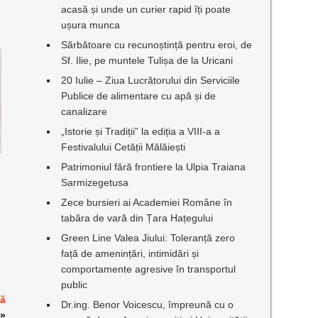
acasă și unde un curier rapid îți poate
ușura munca
Sărbătoare cu recunoștință pentru eroi, de
Sf. Ilie, pe muntele Tulișa de la Uricani
20 Iulie – Ziua Lucrătorului din Serviciile
Publice de alimentare cu apă și de
canalizare
„Istorie și Tradiții” la ediția a VIII-a a
Festivalului Cetății Mălăiești
Patrimoniul fără frontiere la Ulpia Traiana
Sarmizegetusa
Zece bursieri ai Academiei Române în
tabăra de vară din Țara Hațegului
Green Line Valea Jiului: Toleranță zero
față de amenințări, intimidări și
comportamente agresive în transportul
public
ză
Dr.ing. Benor Voicescu, împreună cu o
»