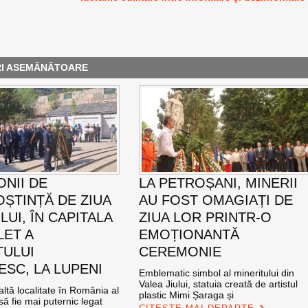
RI ASEMĂNĂTOARE
NII DE
LA PETROȘANI, MINERII
ȘTINȚĂ DE ZIUA
AU FOST OMAGIAȚI DE
UI, ÎN CAPITALA
ZIUA LOR PRINTR-O
LET A
EMOȚIONANTĂ
TULUI
CEREMONIE
SC, LA LUPENI
Emblematic simbol al mineritului din
Valea Jiului, statuia creată de artistul
altă localitate în România al
plastic Mimi Șaraga și
ă fie mai puternic legat