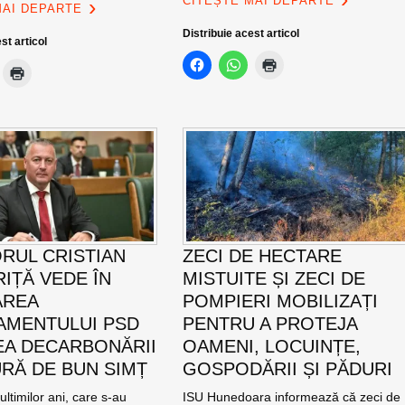
CITEȘTE MAI DEPARTE
MAI DEPARTE
Distribuie acest articol
st articol
RUL CRISTIAN
ZECI DE HECTARE
IȚĂ VEDE ÎN
MISTUITE ȘI ZECI DE
AREA
POMPIERI MOBILIZAȚI
MENTULUI PSD
PENTRU A PROTEJA
EA DECARBONĂRII
OAMENI, LOCUINȚE,
RĂ DE BUN SIMȚ
GOSPODĂRII ȘI PĂDURI
ultimilor ani, care s-au
ISU Hunedoara informează că zeci de