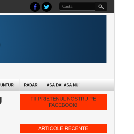
UNȚURI
RADAR
AȘA DA! AȘA NU!
U
FII PRIETENUL NOSTRU PE
FACEBOOK!
ARTICOLE RECENTE