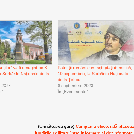
nților” va fi omagiat pe 8
Patrioții români sunt așteptați duminică,
a Serbările Naționale de la
10 septembrie, la Serbările Naționale
de la Țebea
e 2024
6 septembrie 2023
e”
În „Evenimente”
(Următoarea știre)
Campania electorală plasea
lucrările edilitare între informare și dezinformare