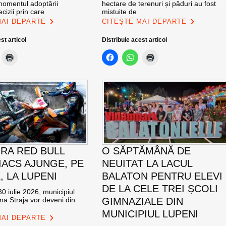
momentul adoptării
hectare de terenuri și păduri au fost
cizii prin care
mistuite de
MAI DEPARTE
CITEȘTE MAI DEPARTE
st articol
Distribuie acest articol
RA RED BULL
O SĂPTĂMÂNĂ DE
ACS AJUNGE, PE
NEUITAT LA LACUL
E, LA LUPENI
BALATON PENTRU ELEVI
DE LA CELE TREI ȘCOLI
0 iulie 2026, municipiul
na Straja vor deveni din
GIMNAZIALE DIN
MUNICIPIUL LUPENI
MAI DEPARTE