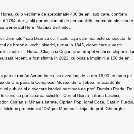
ui Horea, cu o vechime de aproximativ 400 de ani, sub care, conform
 1784, dar și alți goruni plantați de personalități marcante ale istoriei
u Generalul Henri Mathias Berthelot.
icii Domnului” sau Biserica cu Tricolor așa cum mai este cunoscută. În
ul de bronz al vechii biserici, turnat în 1845, clopot care a vestit
oilor moților – Horea, Cloșca și Crișan și un drapel vechi cu chipurile lu
alizată recent, a fost sfințită în 2022, cu ocazia împlinirii a 150 de ani
ui patriot român Avram Iancu, va avea loc, de la ora 16,00 un marș pe
aia de Criș până la Complexul Muzeal de la Țebea, în acordurile
uițiuni publice și o evocare istorică susținută de prof. Dumitru Preda. De
loric cu participarea soliștilor: Cornel Biorza, Liliana Laichici,
or, Ciprian și Mihaela Istrate, Ciprian Pop, Ionel Coza, Cătălin Furdui
folcloric profesionist ”Drăgan Muntean” dirijat de prof. Gheorghe