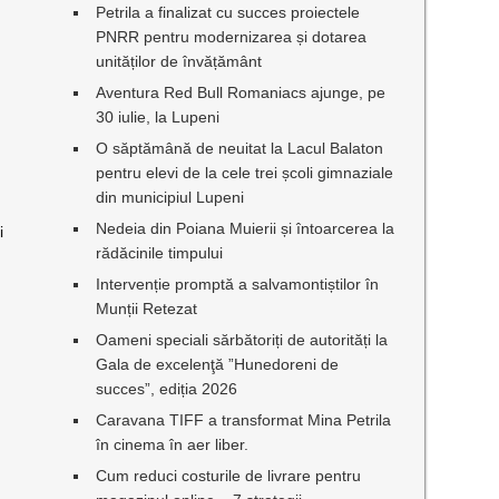
Petrila a finalizat cu succes proiectele
PNRR pentru modernizarea și dotarea
unităților de învățământ
Aventura Red Bull Romaniacs ajunge, pe
30 iulie, la Lupeni
O săptămână de neuitat la Lacul Balaton
pentru elevi de la cele trei școli gimnaziale
din municipiul Lupeni
Nedeia din Poiana Muierii și întoarcerea la
i
rădăcinile timpului
t
Intervenție promptă a salvamontiștilor în
Munții Retezat
Oameni speciali sărbătoriți de autorități la
Gala de excelenţă ”Hunedoreni de
succes”, ediția 2026
Caravana TIFF a transformat Mina Petrila
în cinema în aer liber.
Cum reduci costurile de livrare pentru