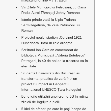
magazinul online – 7 strategii
Vin Zilele Municipiului Petroșani, cu Oana
Radu, Aurel Tămaș și Johny Romano
Istoria prinde viață la Ulpia Traiana
Sarmizegetusa, de Ziua Patrimoniului
Roman
Proiectul noului stadion „Corvinul 1921
i
Hunedoara” intră în linie dreaptă
Scriitorul Ion Caraion comemorat de
Biblioteca Municipală ,,Valeriu Butulescu”
Petroșani, la 40 de ani de la trecerea sa în
eternitate
Studenții Universității din București au
transformat practica de vară într-un
proiect cu impact în Geoparcul
,
Internațional UNESCO Țara Hațegului
Beneficiile utilizării unei creme BB în rutina
zilnică de îngrijire a pielii
5 idei de afaceri pe care le poți începe de