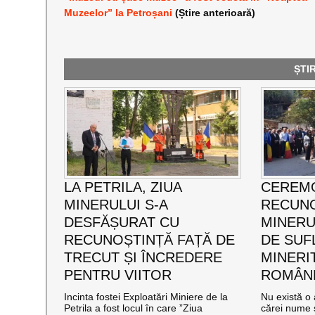
Muzeelor” la Petroșani
(Știre anterioară)
ȘTI
LA PETRILA, ZIUA
CEREMO
MINERULUI S-A
RECUNO
DESFĂȘURAT CU
MINERUL
RECUNOȘTINȚĂ FAȚĂ DE
DE SUF
TRECUT ȘI ÎNCREDERE
MINERI
PENTRU VIITOR
ROMÂNE
Incinta fostei Exploatări Miniere de la
Nu există o 
Petrila a fost locul în care ”Ziua
cărei nume s