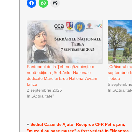
Panteonul de la Țebea găzduiește o
„Crăișorul mu
nouă ediție a „Serbărilor Naționale”
septembrie l
dedicate Marelui Erou Național Avram
Țebea
Iancu
5 septembri
2 septembrie 2025
În „Actualitat
În „Actualitate”
«
Sediul Casei de Ajutor Reciproc CFR Petroșani,
”muzeul cu șase muzee” a fost vedetă în ”Noaptea