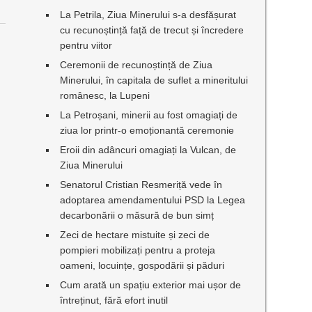
La Petrila, Ziua Minerului s-a desfășurat
cu recunoștință față de trecut și încredere
pentru viitor
Ceremonii de recunoștință de Ziua
Minerului, în capitala de suflet a mineritului
românesc, la Lupeni
La Petroșani, minerii au fost omagiați de
ziua lor printr-o emoționantă ceremonie
Eroii din adâncuri omagiați la Vulcan, de
Ziua Minerului
Senatorul Cristian Resmeriță vede în
adoptarea amendamentului PSD la Legea
decarbonării o măsură de bun simț
Zeci de hectare mistuite și zeci de
pompieri mobilizați pentru a proteja
oameni, locuințe, gospodării și păduri
Cum arată un spațiu exterior mai ușor de
întreținut, fără efort inutil