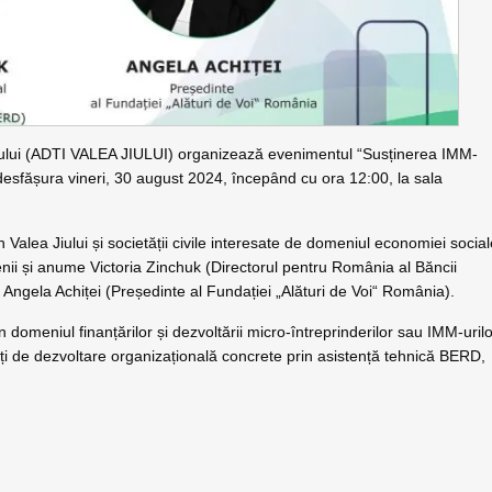
 Jiului (ADTI VALEA JIULUI) organizează evenimentul “Susținerea IMM-
a desfășura vineri, 30 august 2024, începând cu ora 12:00, la sala
 Valea Jiului și societății civile interesate de domeniul economiei socia
nii și anume Victoria Zinchuk (Directorul pentru România al Băncii
Angela Achiței (Președinte al Fundației „Alături de Voi“ România).
n domeniul finanțărilor și dezvoltării micro-întreprinderilor sau IMM-uril
nități de dezvoltare organizațională concrete prin asistență tehnică BERD,