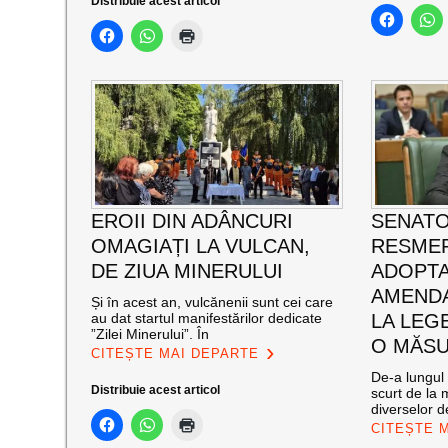
Distribuie acest articol
EROII DIN ADÂNCURI
SENATO
OMAGIAȚI LA VULCAN,
RESMER
DE ZIUA MINERULUI
ADOPT
AMENDA
Și în acest an, vulcănenii sunt cei care
au dat startul manifestărilor dedicate
LA LEG
”Zilei Minerului”. În
O MĂSU
CITEȘTE MAI DEPARTE
De-a lungul 
Distribuie acest articol
scurt de la 
diverselor de
CITEȘTE 