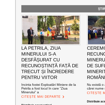
ȘTI
LA PETRILA, ZIUA
CEREMO
MINERULUI S-A
RECUNO
DESFĂȘURAT CU
MINERUL
RECUNOȘTINȚĂ FAȚĂ DE
DE SUF
TRECUT ȘI ÎNCREDERE
MINERI
PENTRU VIITOR
ROMÂNE
Incinta fostei Exploatări Miniere de la
Nu există o 
Petrila a fost locul în care ”Ziua
cărei nume s
Minerului” a
CITEȘTE 
CITEȘTE MAI DEPARTE
Distribuie ace