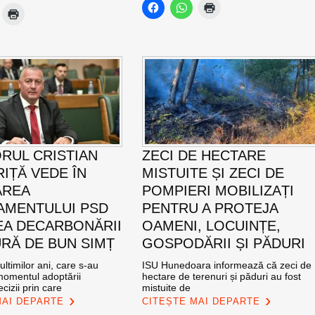
RUL CRISTIAN
ZECI DE HECTARE
IȚĂ VEDE ÎN
MISTUITE ȘI ZECI DE
AREA
POMPIERI MOBILIZAȚI
MENTULUI PSD
PENTRU A PROTEJA
EA DECARBONĂRII
OAMENI, LOCUINȚE,
RĂ DE BUN SIMȚ
GOSPODĂRII ȘI PĂDURI
ultimilor ani, care s-au
ISU Hunedoara informează că zeci de
momentul adoptării
hectare de terenuri și păduri au fost
cizii prin care
mistuite de
MAI DEPARTE
CITEȘTE MAI DEPARTE