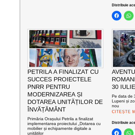
Distribuie ace
PETRILA A FINALIZAT CU
AVENTU
SUCCES PROIECTELE
ROMANI
PNRR PENTRU
30 IULI
MODERNIZAREA ȘI
Pe data de 3
DOTAREA UNITĂȚILOR DE
Lupeni și zo
nou
ÎNVĂȚĂMÂNT
CITEȘTE 
Primăria Orașului Petrila a finalizat
Distribuie ace
implementarea proiectului „Dotarea cu
mobilier și echipamente digitale a
unităților