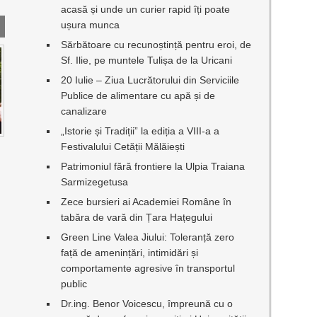
acasă și unde un curier rapid îți poate
ușura munca
Sărbătoare cu recunoștință pentru eroi, de
Sf. Ilie, pe muntele Tulișa de la Uricani
20 Iulie – Ziua Lucrătorului din Serviciile
Publice de alimentare cu apă și de
canalizare
„Istorie și Tradiții” la ediția a VIII-a a
Festivalului Cetății Mălăiești
Patrimoniul fără frontiere la Ulpia Traiana
Sarmizegetusa
Zece bursieri ai Academiei Române în
tabăra de vară din Țara Hațegului
Green Line Valea Jiului: Toleranță zero
față de amenințări, intimidări și
comportamente agresive în transportul
public
Dr.ing. Benor Voicescu, împreună cu o