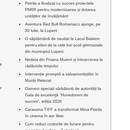
Petrila a finalizat cu succes proiectele
PNRR pentru modernizarea și dotarea
unităților de învățământ
Aventura Red Bull Romaniacs ajunge, pe
30 iulie, la Lupeni
O săptămână de neuitat la Lacul Balaton
pentru elevi de la cele trei școli gimnaziale
din municipiul Lupeni
Nedeia din Poiana Muierii și întoarcerea la
le
rădăcinile timpului
Intervenție promptă a salvamontiștilor în
Munții Retezat
or
Oameni speciali sărbătoriți de autorități la
Gala de excelenţă ”Hunedoreni de
succes”, ediția 2026
Caravana TIFF a transformat Mina Petrila
în cinema în aer liber.
Cum reduci costurile de livrare pentru