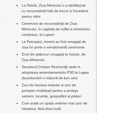
La Petrila, Ziua Minerului s-a desfășurat
cu recunoștință față de trecut și încredere
pentru viitor
Ceremonii de recunoștință de Ziua
Minerului, în capitala de suflet a mineritului
românesc, la Lupeni
La Petroșani, minerii au fost omagiați de
ziua lor printr-o emoționantă ceremonie
Eroii din adâncuri omagiați la Vulcan, de
Ziua Minerului
Senatorul Cristian Resmeriță vede în
adoptarea amendamentului PSD la Legea
decarbonării o măsură de bun simț
Zeci de hectare mistuite și zeci de
pompieri mobilizați pentru a proteja
oameni, locuințe, gospodării și păduri
Cum arată un spațiu exterior mai ușor de
întreținut, fără efort inutil