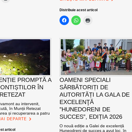
Distribuie acest articol
ENȚIE PROMPTĂ A
OAMENI SPECIALI
ONTIȘTILOR ÎN
SĂRBĂTORIȚI DE
 RETEZAT
AUTORITĂȚI LA GALA DE
EXCELENŢĂ
vamont au intervenit,
ută, în Munții Retezat
”HUNEDORENI DE
area și recuperarea a patru
SUCCES”, EDIȚIA 2026
MAI DEPARTE
O nouă ediție a Galei de excelență
st articol
Huneodreni de succes a avut loc, în