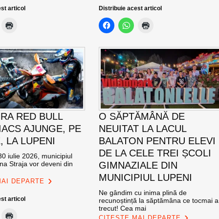
st articol
Distribuie acest articol
RA RED BULL
O SĂPTĂMÂNĂ DE
ACS AJUNGE, PE
NEUITAT LA LACUL
E, LA LUPENI
BALATON PENTRU ELEVI
DE LA CELE TREI ȘCOLI
0 iulie 2026, municipiul
na Straja vor deveni din
GIMNAZIALE DIN
MUNICIPIUL LUPENI
MAI DEPARTE
Ne gândim cu inima plină de
st articol
recunoștință la săptămâna ce tocmai a
trecut! Cea mai
CITEȘTE MAI DEPARTE