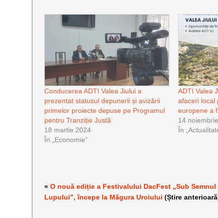
Conducerea ADTI Valea Jiului a
ADTI Valea Ji
prezentat statusul depunerii și avizării
afaceri local
primelor proiecte depuse pe Programul
europene a f
pentru Tranziție Justă
14 noiembri
18 martie 2024
În „Actualitat
În „Economie”
«
O nouă ediție a Festivalului DacFest „Sub Semnul
Lupului”, începe la Măgura Uroiului
(Știre anterioară