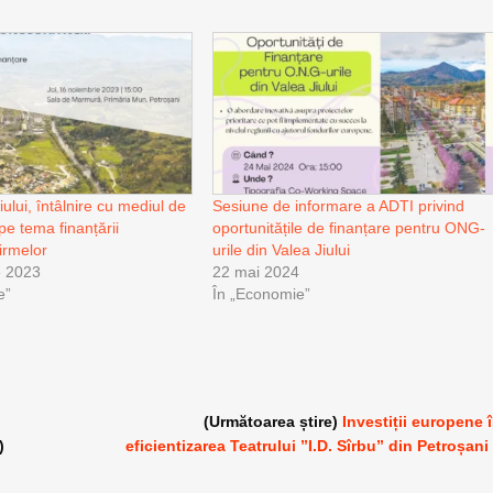
ului, întâlnire cu mediul de
Sesiune de informare a ADTI privind
 pe tema finanțării
oportunitățile de finanțare pentru ONG-
irmelor
urile din Valea Jiului
e 2023
22 mai 2024
e”
În „Economie”
(Următoarea știre)
Investiții europene 
)
eficientizarea Teatrului ”I.D. Sîrbu” din Petroșani