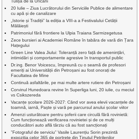
Tulișa de la Uricani
20 Iulie – Ziua Lucrătorului din Serviciile Publice de alimentare
cu apă și de canalizare
„Istorie și Tradiții” la ediția a VIII-a a Festivalului Cetății
Mălăiești
Patrimoniul fără frontiere la Ulpia Traiana Sarmizegetusa
Zece bursieri ai Academiei Române în tabăra de vară din Țara
Hațegului
Green Line Valea Jiului: Toleranță zero față de amenințări,
intimidări și comportamente agresive în transportul public
Dr.ing. Benor Voicescu, împreună cu o seamă de profesori
emeriți ai Universității din Petroșani au fost onorați de
Facultatea de Mine
Continuă asfaltările, pe mai multe artere rutiere din Petroșani
Corvinul Hunedoara revine în Superliga luni, 20 iulie, cu meciul
vs Csikszereda
Vacanțe școlare 2026-2027: Când vor avea elevii vacanțele de
toamnă, iarnă, Paște și vară pe parcursul anului școlar viitor
Amenzi usturătoare pentru șoferii care circulă fără rovinietă:
Cum funcționează verificarea rovinietei și de ce mulți
conducători auto află târziu că au fost sancționați
”Fotograful de serviciu” Vasile Laurențiu Sorin prezintă
expoziția celor 365 de portrete din Ținutul Petrilenilor