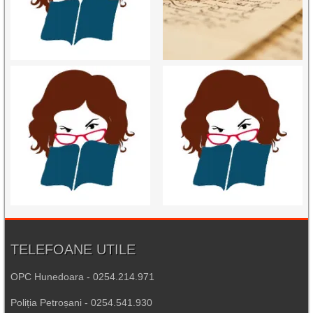
TELEFOANE UTILE
OPC Hunedoara - 0254.214.971
Poliția Petroșani - 0254.541.930