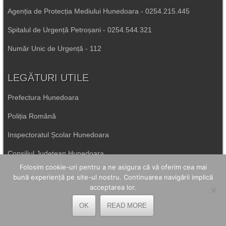
Agenția de Protecția Mediului Hunedoara - 0254.215.445
Spitalul de Urgență Petroșani - 0254.544.321
Număr Unic de Urgență - 112
LEGĂTURI UTILE
Prefectura Hunedoara
Poliția Română
Inspectoratul Școlar Hunedoara
Consiliul Județean Hunedoara
Folosim cookie-uri pentru a ne asigura că vă oferim cea mai
Primăria Petrila
bună experiență pe site-ul nostru. Continuarea navigării implică
acceptarea lor.
Primăria Petroșani
OK
READ MORE
Primăria Aninoasa