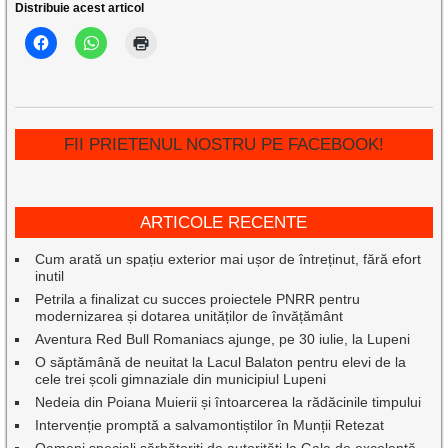
Distribuie acest articol
FII PRIETENUL NOSTRU PE FACEBOOK!
ARTICOLE RECENTE
Cum arată un spațiu exterior mai ușor de întreținut, fără efort
inutil
Petrila a finalizat cu succes proiectele PNRR pentru
modernizarea și dotarea unităților de învățământ
Aventura Red Bull Romaniacs ajunge, pe 30 iulie, la Lupeni
O săptămână de neuitat la Lacul Balaton pentru elevi de la
cele trei școli gimnaziale din municipiul Lupeni
Nedeia din Poiana Muierii și întoarcerea la rădăcinile timpului
Intervenție promptă a salvamontiștilor în Munții Retezat
Oameni speciali sărbătoriți de autorități la Gala de excelenţă