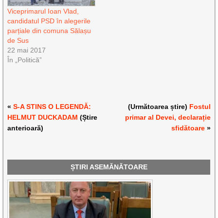
Viceprimarul Ioan Vlad,
candidatul PSD în alegerile
parțiale din comuna Sălașu
de Sus
22 mai 2017
În „Politică”
«
S-A STINS O LEGENDĂ:
(Următoarea știre)
Fostul
HELMUT DUCKADAM
(Știre
primar al Devei, declarație
anterioară)
sfidătoare
»
ȘTIRI ASEMĂNĂTOARE