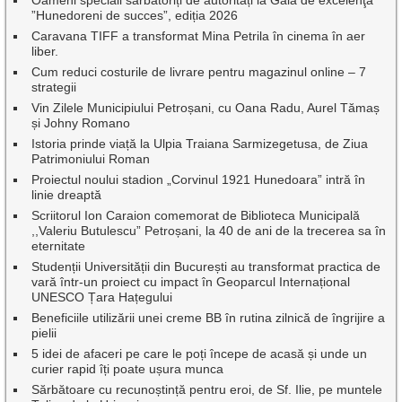
”Hunedoreni de succes”, ediția 2026
Caravana TIFF a transformat Mina Petrila în cinema în aer
liber.
Cum reduci costurile de livrare pentru magazinul online – 7
strategii
Vin Zilele Municipiului Petroșani, cu Oana Radu, Aurel Tămaș
și Johny Romano
Istoria prinde viață la Ulpia Traiana Sarmizegetusa, de Ziua
Patrimoniului Roman
Proiectul noului stadion „Corvinul 1921 Hunedoara” intră în
linie dreaptă
Scriitorul Ion Caraion comemorat de Biblioteca Municipală
,,Valeriu Butulescu” Petroșani, la 40 de ani de la trecerea sa în
eternitate
Studenții Universității din București au transformat practica de
vară într-un proiect cu impact în Geoparcul Internațional
UNESCO Țara Hațegului
Beneficiile utilizării unei creme BB în rutina zilnică de îngrijire a
pielii
5 idei de afaceri pe care le poți începe de acasă și unde un
curier rapid îți poate ușura munca
Sărbătoare cu recunoștință pentru eroi, de Sf. Ilie, pe muntele