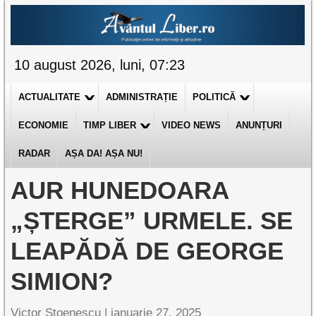
10 august 2026, luni, 07:23
ACTUALITATE
ADMINISTRAȚIE
POLITICĂ
ECONOMIE
TIMP LIBER
VIDEO NEWS
ANUNȚURI
RADAR
AȘA DA! AȘA NU!
AUR HUNEDOARA
„ȘTERGE” URMELE. SE
LEAPĂDĂ DE GEORGE
SIMION?
Victor Stoenescu |
ianuarie 27, 2025