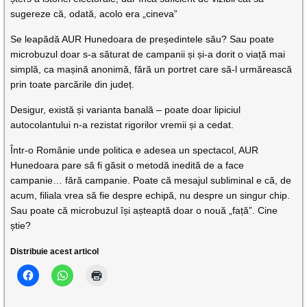
sugereze că, odată, acolo era „cineva”
Se leapădă AUR Hunedoara de președintele său? Sau poate
microbuzul doar s-a săturat de campanii și și-a dorit o viață mai
simplă, ca mașină anonimă, fără un portret care să-l urmărească
prin toate parcările din județ.
Desigur, există și varianta banală – poate doar lipiciul
autocolantului n-a rezistat rigorilor vremii și a cedat.
Într-o Românie unde politica e adesea un spectacol, AUR
Hunedoara pare să fi găsit o metodă inedită de a face
campanie… fără campanie. Poate că mesajul subliminal e că, de
acum, filiala vrea să fie despre echipă, nu despre un singur chip.
Sau poate că microbuzul își așteaptă doar o nouă „față”. Cine
știe?
Distribuie acest articol