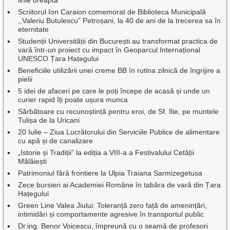
linie dreaptă
Scriitorul Ion Caraion comemorat de Biblioteca Municipală
,,Valeriu Butulescu” Petroșani, la 40 de ani de la trecerea sa în
eternitate
Studenții Universității din București au transformat practica de
vară într-un proiect cu impact în Geoparcul Internațional
UNESCO Țara Hațegului
Beneficiile utilizării unei creme BB în rutina zilnică de îngrijire a
pielii
5 idei de afaceri pe care le poți începe de acasă și unde un
curier rapid îți poate ușura munca
Sărbătoare cu recunoștință pentru eroi, de Sf. Ilie, pe muntele
Tulișa de la Uricani
20 Iulie – Ziua Lucrătorului din Serviciile Publice de alimentare
cu apă și de canalizare
„Istorie și Tradiții” la ediția a VIII-a a Festivalului Cetății
Mălăiești
Patrimoniul fără frontiere la Ulpia Traiana Sarmizegetusa
Zece bursieri ai Academiei Române în tabăra de vară din Țara
Hațegului
Green Line Valea Jiului: Toleranță zero față de amenințări,
intimidări și comportamente agresive în transportul public
Dr.ing. Benor Voicescu, împreună cu o seamă de profesori