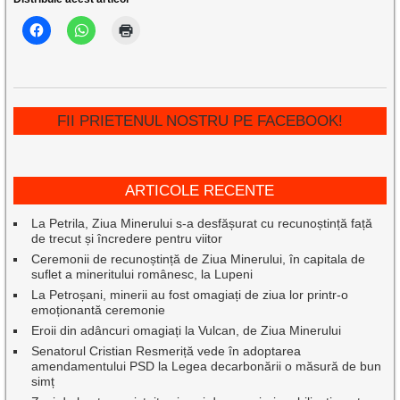
FII PRIETENUL NOSTRU PE FACEBOOK!
ARTICOLE RECENTE
La Petrila, Ziua Minerului s-a desfășurat cu recunoștință față
de trecut și încredere pentru viitor
Ceremonii de recunoștință de Ziua Minerului, în capitala de
suflet a mineritului românesc, la Lupeni
La Petroșani, minerii au fost omagiați de ziua lor printr-o
emoționantă ceremonie
Eroii din adâncuri omagiați la Vulcan, de Ziua Minerului
Senatorul Cristian Resmeriță vede în adoptarea
amendamentului PSD la Legea decarbonării o măsură de bun
simț