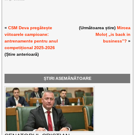
«
CSM Deva pregătește
(Următoarea știre)
Mircea
viitoarele campioane:
Moloț „is back in
antrenamente pentru anul
business”?
»
competițional 2025-2026
(Știre anterioară)
ȘTIRI ASEMĂNĂTOARE