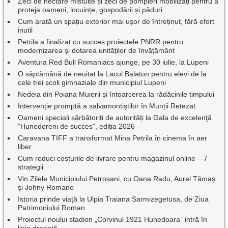
Zeci de hectare mistuite și zeci de pompieri mobilizați pentru a
proteja oameni, locuințe, gospodării și păduri
Cum arată un spațiu exterior mai ușor de întreținut, fără efort
inutil
Petrila a finalizat cu succes proiectele PNRR pentru
modernizarea și dotarea unităților de învățământ
Aventura Red Bull Romaniacs ajunge, pe 30 iulie, la Lupeni
O săptămână de neuitat la Lacul Balaton pentru elevi de la
cele trei școli gimnaziale din municipiul Lupeni
Nedeia din Poiana Muierii și întoarcerea la rădăcinile timpului
Intervenție promptă a salvamontiștilor în Munții Retezat
Oameni speciali sărbătoriți de autorități la Gala de excelenţă
”Hunedoreni de succes”, ediția 2026
Caravana TIFF a transformat Mina Petrila în cinema în aer
liber.
Cum reduci costurile de livrare pentru magazinul online – 7
strategii
Vin Zilele Municipiului Petroșani, cu Oana Radu, Aurel Tămaș
și Johny Romano
Istoria prinde viață la Ulpia Traiana Sarmizegetusa, de Ziua
Patrimoniului Roman
Proiectul noului stadion „Corvinul 1921 Hunedoara” intră în