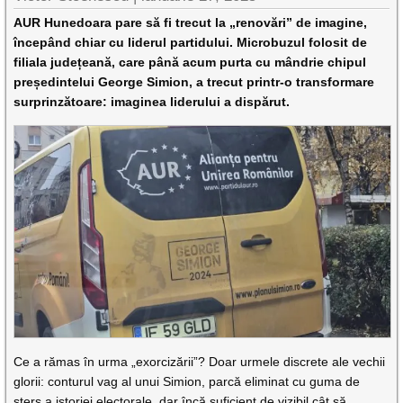
AUR Hunedoara pare să fi trecut la „renovări” de imagine,
începând chiar cu liderul partidului. Microbuzul folosit de
filiala județeană, care până acum purta cu mândrie chipul
președintelui George Simion, a trecut printr-o transformare
surprinzătoare: imaginea liderului a dispărut.
Ce a rămas în urma „exorcizării”? Doar urmele discrete ale vechii
glorii: conturul vag al unui Simion, parcă eliminat cu guma de
șters a istoriei electorale, dar încă suficient de vizibil cât să