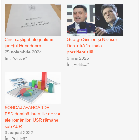
Cine câștigat alegerile în
George Simion și Nicușor
județul Hunedoara
Dan intră în finala
25 noiembrie 2024
prezidențială!
În „Politică”
6 mai 2025
În „Politică”
SONDAJ AVANGARDE:
PSD domină intențiile de vot
ale românilor. USR rămâne
sub AUR
3 august 2022
În „Politică”