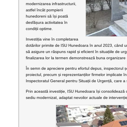
modernizarea infrastructurii,
astfel încât pompierii
hunedoreni să își poată
desfășura activitatea în
condiții optime.
Investiția vine în completarea
dotărilor primite de ISU Hunedoara în anul 2023, când u
să asigure un răspuns rapid și eficient în situațiile de ur
finalizarea lor la termen demonstrează buna organizare 
În semn de apreciere pentru efortul depus, inspectorul ș
proiectul, precum și reprezentanților firmelor implicate 
Inspectoratul General pentru Situații de Urgență, care a 
Prin această investiție, ISU Hunedoara își consolidează ca
sediu modernizat, adaptat nevoilor actuale de intervenție 