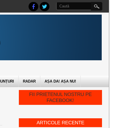
UNȚURI
RADAR
AȘA DA! AȘA NU!
FII PRIETENUL NOSTRU PE
FACEBOOK!
ARTICOLE RECENTE