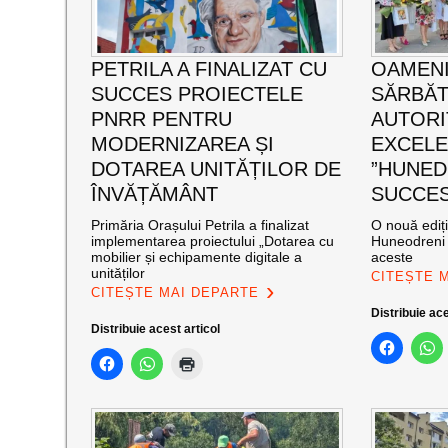
PETRILA A FINALIZAT CU
OAMENI
SUCCES PROIECTELE
SĂRBĂT
PNRR PENTRU
AUTORI
MODERNIZAREA ȘI
EXCEL
DOTAREA UNITĂȚILOR DE
”HUNED
ÎNVĂȚĂMÂNT
SUCCES”
Primăria Orașului Petrila a finalizat
O nouă ediț
implementarea proiectului „Dotarea cu
Huneodreni 
mobilier și echipamente digitale a
aceste
unităților
CITEȘTE 
CITEȘTE MAI DEPARTE
Distribuie ace
Distribuie acest articol