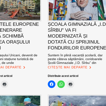
TELE EUROPENE
ȘCOALA GIMNAZIALĂ „I.D
GENERARE
SÎRBU” VA FI
 SCHIMBĂ
MODERNIZATĂ ȘI
EA ORAȘULUI
DOTATĂ CU SPRIJINUL
I
FONDURILOR EUROPEN
șului Uricani, devenit de
Suntem în plină vacanță școlară, dar
ni stațiune turistică de
peste câteva săptămâni, coridoarele
l, de unde
Școlii Gimnaziale „I.D. Sîrbu” din
MAI DEPARTE
CITEȘTE MAI DEPARTE
st articol
Distribuie acest articol