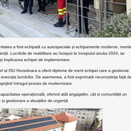
nitatea a fost echipată cu autospeciale și echipamente moderne, menit
gență. Lucrările de reabilitare au început la începutul anului 2024, iar
și implicarea echipei de implementare.
ef al ISU Hunedoara a oferit diplome de merit echipei care a gestionat
în execuția lucrărilor. De asemenea, a fost exprimată recunoștința față d
sprijinit întregul proces de modernizare.
pacitatea operațională, oferind atât angajaților, cât și comunității un
și gestionare a situațiilor de urgență.