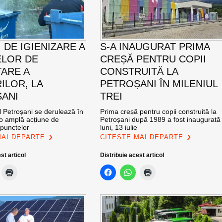
 DE IGIENIZARE A
S-A INAUGURAT PRIMA
LOR DE
CREȘĂ PENTRU COPII
ARE A
CONSTRUITĂ LA
ILOR, LA
PETROȘANI ÎN MILENIUL
ANI
TREI
l Petroșani se derulează în
Prima creșă pentru copii construită la
 o amplă acțiune de
Petroșani după 1989 a fost inaugurată
 punctelor
luni, 13 iulie
MAI DEPARTE
CITEȘTE MAI DEPARTE
st articol
Distribuie acest articol