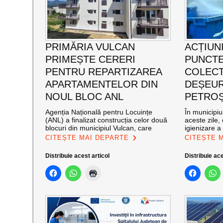
PRIMĂRIA VULCAN
ACȚIUNI
PRIMEȘTE CERERI
PUNCTE
PENTRU REPARTIZAREA
COLECT
APARTAMENTELOR DIN
DEȘEUR
NOUL BLOC ANL
PETROȘ
Agenția Națională pentru Locuințe
În municipiu
(ANL) a finalizat construcția celor două
aceste zile,
blocuri din municipiul Vulcan, care
igienizare a
CITEȘTE MAI DEPARTE
CITEȘTE 
Distribuie acest articol
Distribuie ace