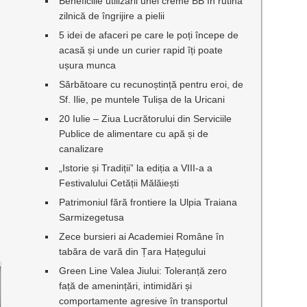
Beneficiile utilizării unei creme BB în rutina
zilnică de îngrijire a pielii
5 idei de afaceri pe care le poți începe de
acasă și unde un curier rapid îți poate
ușura munca
Sărbătoare cu recunoștință pentru eroi, de
Sf. Ilie, pe muntele Tulișa de la Uricani
20 Iulie – Ziua Lucrătorului din Serviciile
Publice de alimentare cu apă și de
canalizare
„Istorie și Tradiții” la ediția a VIII-a a
Festivalului Cetății Mălăiești
Patrimoniul fără frontiere la Ulpia Traiana
Sarmizegetusa
Zece bursieri ai Academiei Române în
tabăra de vară din Țara Hațegului
Green Line Valea Jiului: Toleranță zero
față de amenințări, intimidări și
comportamente agresive în transportul