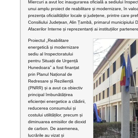
Miercuri a avut loc inaugurarea oficială a sediului Inspe
unui amplu proiect de reabilitare și modernizare, în valo
prezența oficialităților locale și județene, printre care p
Consiliului Județean, Alin Țambă, primarul municipiului 
Afacerilor Interne și reprezentanți ai instituțiilor partener
Proiectul „Reabilitare
energetică și modernizare
sediu al Inspectoratului
pentru Situații de Urgență
Hunedoara” a fost finanțat
prin Planul Național de
Redresare și Reziliență
(PNRR) și a avut ca obiectiv
principal îmbunătățirea
eficienței energetice a clădirii,
reducerea consumului și
costului utilităților, precum și
diminuarea emisiilor de dioxid
de carbon. De asemenea,
lucrările au vizat și