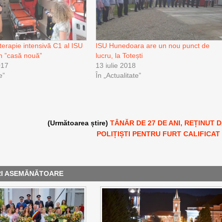
terapie intensivă C1 al ISU
ISU Hunedoara are un nou punct de
n ”casă nouă”
lucru, la Totești
017
13 iulie 2018
e”
În „Actualitate”
(Următoarea știre)
TÂNĂR DE 27 DE ANI, REȚINUT 
POLIȚIȘTI PENTRU FURT CALIFICAT
RI ASEMĂNĂTOARE