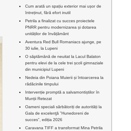
Cum arată un spațiu exterior mai ușor de
întreținut, fără efort inutil
Petrila a finalizat cu succes proiectele
PNRR pentru modernizarea și dotarea
unităților de învățământ
Aventura Red Bull Romaniacs ajunge, pe
30 iulie, la Lupeni
O săptămână de neuitat la Lacul Balaton
pentru elevi de la cele trei școli gimnaziale
din municipiul Lupeni
Nedeia din Poiana Muierii și întoarcerea la
rădăcinile timpului
Intervenție promptă a salvamontiștilor în
Munții Retezat
Oameni speciali sărbătoriți de autorități la
Gala de excelenţă ”Hunedoreni de
succes”, ediția 2026
Caravana TIFF a transformat Mina Petrila