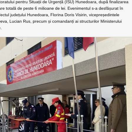
ctoratului pentru Situații de Urgență (ISU) Hunedoara, după finalizarea
are totală de peste 6 milioane de lei. Evenimentul s-a desfășurat în
refectul județului Hunedoara, Florina Doris Visirin, vicepreședintele
Deva, Lucian Rus, precum și comandanți ai structurilor Ministerului
e.