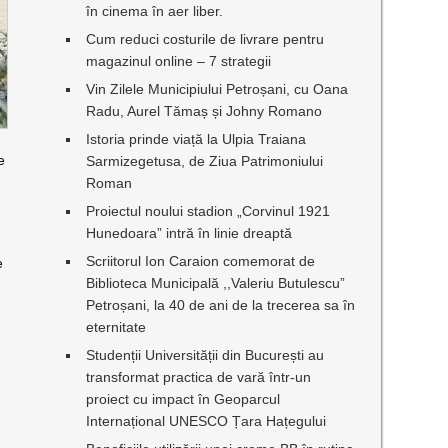
în cinema în aer liber.
Cum reduci costurile de livrare pentru
magazinul online – 7 strategii
Vin Zilele Municipiului Petroșani, cu Oana
Radu, Aurel Tămaș și Johny Romano
Istoria prinde viață la Ulpia Traiana
e
Sarmizegetusa, de Ziua Patrimoniului
Roman
Proiectul noului stadion „Corvinul 1921
Hunedoara” intră în linie dreaptă
Scriitorul Ion Caraion comemorat de
e
Biblioteca Municipală ,,Valeriu Butulescu”
Petroșani, la 40 de ani de la trecerea sa în
eternitate
Studenții Universității din București au
transformat practica de vară într-un
proiect cu impact în Geoparcul
Internațional UNESCO Țara Hațegului