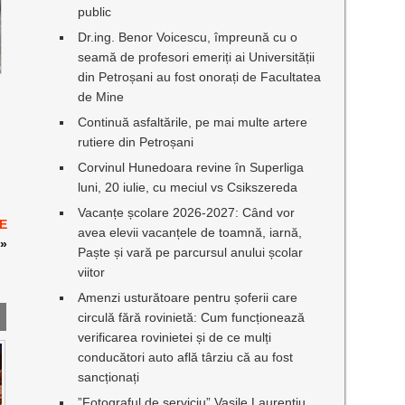
public
Dr.ing. Benor Voicescu, împreună cu o
seamă de profesori emeriți ai Universității
din Petroșani au fost onorați de Facultatea
de Mine
Continuă asfaltările, pe mai multe artere
rutiere din Petroșani
Corvinul Hunedoara revine în Superliga
luni, 20 iulie, cu meciul vs Csikszereda
Vacanțe școlare 2026-2027: Când vor
DE
avea elevii vacanțele de toamnă, iarnă,
»
Paște și vară pe parcursul anului școlar
viitor
Amenzi usturătoare pentru șoferii care
circulă fără rovinietă: Cum funcționează
verificarea rovinietei și de ce mulți
conducători auto află târziu că au fost
sancționați
”Fotograful de serviciu” Vasile Laurențiu