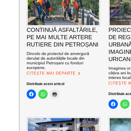
CONTINUĂ ASFALTĂRILE,
PROIEC
PE MAI MULTE ARTERE
DE RE
RUTIERE DIN PETROȘANI
URBANĂ
IMAGIN
Dincolo de proiectul de anvergură
derulat de autoritățile locale din
URICAN
municipiul Petroșani cu fonduri
europene,
Imaginea ora
câțiva ani bu
CITEȘTE MAI DEPARTE
interes loca
CITEȘTE 
Distribuie acest articol
Distribuie ace