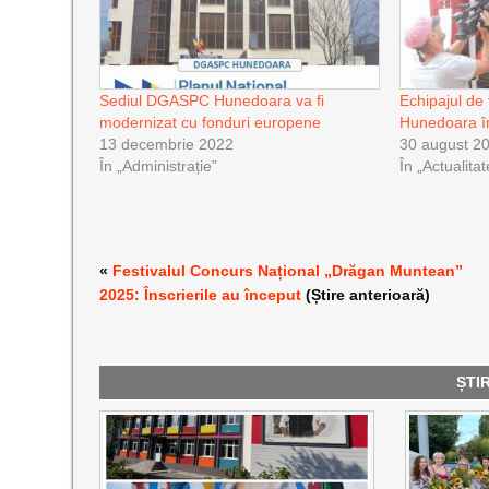
Sediul DGASPC Hunedoara va fi
Echipajul de 
modernizat cu fonduri europene
Hunedoara î
13 decembrie 2022
30 august 2
În „Administrație”
În „Actualitat
«
Festivalul Concurs Național „Drăgan Muntean”
2025: Înscrierile au început
(Știre anterioară)
ȘTI