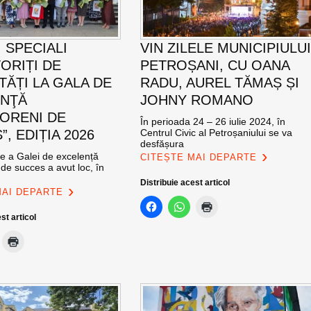
 SPECIALI
VIN ZILELE MUNICIPIULU
ORIȚI DE
PETROȘANI, CU OANA
TĂȚI LA GALA DE
RADU, AUREL TĂMAȘ ȘI
ENŢĂ
JOHNY ROMANO
ORENI DE
În perioada 24 – 26 iulie 2024, în
, EDIȚIA 2026
Centrul Civic al Petroșaniului se va
desfășura
ie a Galei de excelență
CITEȘTE MAI DEPARTE
de succes a avut loc, în
Distribuie acest articol
MAI DEPARTE
st articol