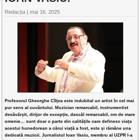
Redacția |
mai 16, 2025
Profesorul Gheorghe Cîlțea este indubital un artist în cel mai
pur sens al cuvântului. Muzician remarcabil, instrumentist
desăvărșit, dirijor de excepție, dascăl remarcabil, om de mare
omenie… sunt doar o parte din calitățile care definesc viața
acestui hunedorean a cărui viață a fost, este și rămâne una
dedicată muzicii. Jurnalistul Ioan Vasiu, membru al UZPR l-a