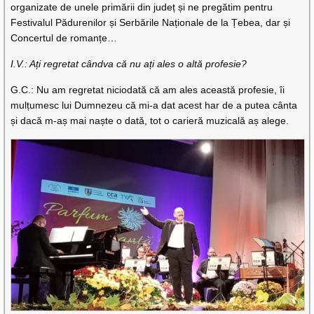
organizate de unele primării din județ și ne pregătim pentru
Festivalul Pădurenilor și Serbările Naționale de la Țebea, dar și
Concertul de romanțe…
I.V.: Ați regretat cândva că nu ați ales o altă profesie?
G.C.: Nu am regretat niciodată că am ales această profesie, îi
mulțumesc lui Dumnezeu că mi-a dat acest har de a putea cânta
și dacă m-aș mai naște o dată, tot o carieră muzicală aș alege.