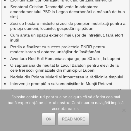
Senatorul Cristian Resmeriță vede în adoptarea
amendamentului PSD la Legea decarbonării o măsură de bun
simț
Zeci de hectare mistuite și zeci de pompieri mobilizați pentru a
proteja oameni, locuințe, gospodării și păduri
Cum arată un spațiu exterior mai ușor de întreținut, fără efort
inutil
Petrila a finalizat cu succes proiectele PNRR pentru
modernizarea și dotarea unităților de învățământ
Aventura Red Bull Romaniacs ajunge, pe 30 iulie, la Lupeni
O săptămână de neuitat la Lacul Balaton pentru elevi de la
cele trei școli gimnaziale din municipiul Lupeni
Nedeia din Poiana Muierii și întoarcerea la rădăcinile timpului
Intervenție promptă a salvamontiștilor în Munții Retezat
Oameni speciali sărbătoriți de autorități la Gala de excelenţă
”Hunedoreni de succes”, ediția 2026
Folosim cookie-uri pentru a ne asigura că vă oferim cea mai
Caravana TIFF a transformat Mina Petrila în cinema în aer
bună experiență pe site-ul nostru. Continuarea navigării implică
liber.
acceptarea lor.
Cum reduci costurile de livrare pentru magazinul online – 7
strategii
OK
READ MORE
Vin Zilele Municipiului Petroșani, cu Oana Radu, Aurel Tămaș
și Johny Romano