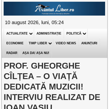
10 august 2026, luni, 05:24
ACTUALITATE
ADMINISTRAȚIE
POLITICĂ
ECONOMIE
TIMP LIBER
VIDEO NEWS
ANUNȚURI
RADAR
AȘA DA! AȘA NU!
PROF. GHEORGHE
CÎLȚEA – O VIAȚĂ
DEDICATĂ MUZICII!
INTERVIU REALIZAT DE
IOAN VASIU.