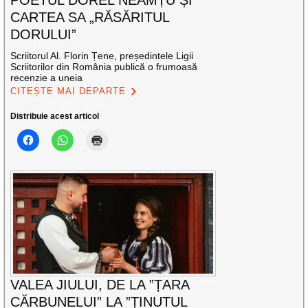
POETUL DOREL NEAMȚU ȘI
CARTEA SA „RĂSĂRITUL
DORULUI”
Scriitorul Al. Florin Țene, președintele Ligii
Scriitorilor din România publică o frumoasă
recenzie a uneia
CITEȘTE MAI DEPARTE
Distribuie acest articol
VALEA JIULUI, DE LA ”ȚARA
CĂRBUNELUI” LA ”ȚINUTUL