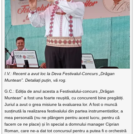
I.V.: Recent a avut loc la Deva Festivalul-Concurs „Drăgan
Muntean”. Detaliați puțin, vă rog.
G.C.: Ediția de anul acesta a Festivalului-concurs „Drăgan
Muntean” a fost una foarte reușită, cu concurenti bine pregătiți.
Juriul a avut o grea misiune la evaluarea lor. A fost o muncă
susținută la realizarea festivalului din partea instrumentistilor, a
mea personală (nu ne plângem pentru acest lucru, pentru că
facem ce ne place) și în special a domnului manager Ciprian
Roman, care ne-a dat tot concursul pentru a putea fi o orchestră