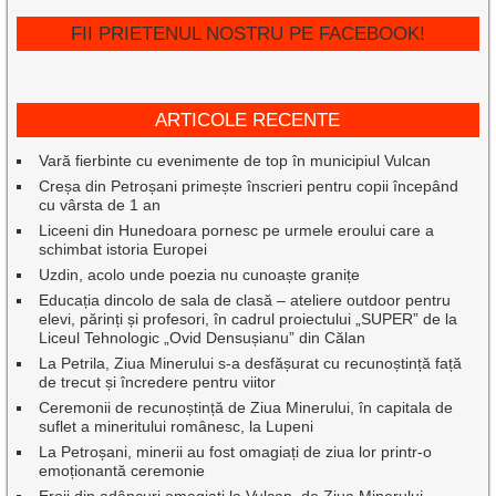
FII PRIETENUL NOSTRU PE FACEBOOK!
ARTICOLE RECENTE
Vară fierbinte cu evenimente de top în municipiul Vulcan
Creșa din Petroșani primește înscrieri pentru copii începând
cu vârsta de 1 an
Liceeni din Hunedoara pornesc pe urmele eroului care a
schimbat istoria Europei
Uzdin, acolo unde poezia nu cunoaște granițe
Educația dincolo de sala de clasă – ateliere outdoor pentru
elevi, părinți și profesori, în cadrul proiectului „SUPER” de la
Liceul Tehnologic „Ovid Densușianu” din Călan
La Petrila, Ziua Minerului s-a desfășurat cu recunoștință față
de trecut și încredere pentru viitor
Ceremonii de recunoștință de Ziua Minerului, în capitala de
suflet a mineritului românesc, la Lupeni
La Petroșani, minerii au fost omagiați de ziua lor printr-o
emoționantă ceremonie
Eroii din adâncuri omagiați la Vulcan, de Ziua Minerului