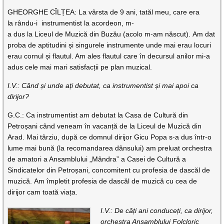
GHEORGHE CÎLȚEA: La vârsta de 9 ani, tatăl meu, care era
la rându-i instrumentist la acordeon, m-
a dus la Liceul de Muzică din Buzău (acolo m-am născut). Am dat
proba de aptitudini și singurele instrumente unde mai erau locuri
erau cornul și flautul. Am ales flautul care în decursul anilor mi-a
adus cele mai mari satisfacții pe plan muzical.
I.V.: Când și unde ați debutat, ca instrumentist și mai apoi ca
dirijor?
G.C.: Ca instrumentist am debutat la Casa de Cultură din
Petroșani când veneam în vacanță de la Liceul de Muzică din
Arad. Mai târziu, după ce domnul dirijor Gicu Popa s-a dus într-o
lume mai bună (la recomandarea dânsului) am preluat orchestra
de amatori a Ansamblului „Mândra” a Casei de Cultură a
Sindicatelor din Petroșani, concomitent cu profesia de dascăl de
muzică. Am împletit profesia de dascăl de muzică cu cea de
dirijor cam toată viața.
I.V.: De câți ani conduceți, ca dirijor,
orchestra Ansamblului Folcloric