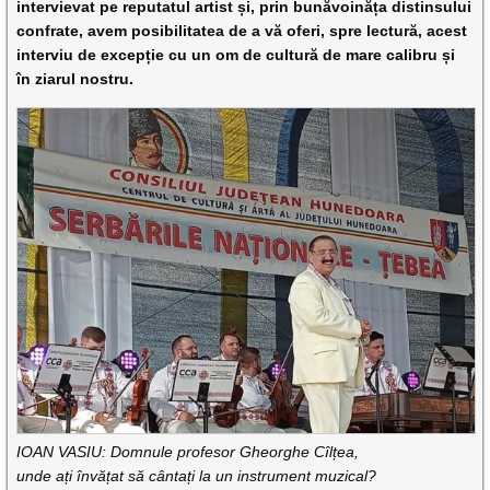
intervievat pe reputatul artist și, prin bunăvoinăța distinsului
confrate, avem posibilitatea de a vă oferi, spre lectură, acest
interviu de excepție cu un om de cultură de mare calibru și
în ziarul nostru.
IOAN VASIU:
Domnule
profesor
Gheorghe
Cîlțea
,
unde
ați
învățat
să
cântați
la un
instrument
muzical
?