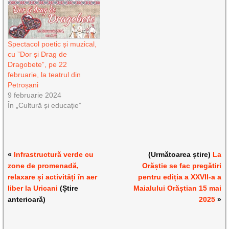
Spectacol poetic și muzical,
cu ”Dor și Drag de
Dragobete”, pe 22
februarie, la teatrul din
Petroșani
9 februarie 2024
În „Cultură și educație”
«
Infrastructură verde cu
(Următoarea știre)
La
zone de promenadă,
Orăștie se fac pregătiri
relaxare și activități în aer
pentru ediția a XXVII-a a
liber la Uricani
(Știre
Maialului Orăștian 15 mai
anterioară)
2025
»