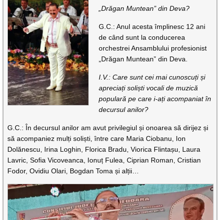
„Drăgan Muntean” din Deva?
G.C.: Anul acesta împlinesc 12 ani
de când sunt la conducerea
orchestrei Ansamblului profesionist
„Drăgan Muntean” din Deva.
I.V.: Care sunt cei mai cunoscuți și
apreciați soliști vocali de muzică
populară pe care i-ați acompaniat în
decursul anilor?
G.C.: În decursul anilor am avut privilegiul și onoarea să dirijez și
să acompaniez mulți soliști, între care Maria Ciobanu, Ion
Dolănescu, Irina Loghin, Florica Bradu, Viorica Flintașu, Laura
Lavric, Sofia Vicoveanca, Ionuț Fulea, Ciprian Roman, Cristian
Fodor, Ovidiu Olari, Bogdan Toma și alții…