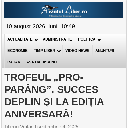
10 august 2026, luni, 10:49
ACTUALITATE
ADMINISTRAȚIE
POLITICĂ
ECONOMIE
TIMP LIBER
VIDEO NEWS
ANUNȚURI
RADAR
AȘA DA! AȘA NU!
TROFEUL „PRO-
PARÂNG”, SUCCES
DEPLIN ȘI LA EDIȚIA
ANIVERSARĂ!
Tiberiu Vințan |
septembrie 4, 2025