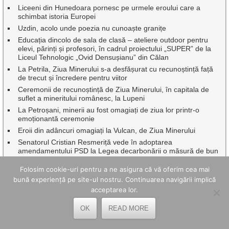
Liceeni din Hunedoara pornesc pe urmele eroului care a
schimbat istoria Europei
Uzdin, acolo unde poezia nu cunoaște granițe
Educația dincolo de sala de clasă – ateliere outdoor pentru
elevi, părinți și profesori, în cadrul proiectului „SUPER” de la
Liceul Tehnologic „Ovid Densușianu” din Călan
La Petrila, Ziua Minerului s-a desfășurat cu recunoștință față
de trecut și încredere pentru viitor
Ceremonii de recunoștință de Ziua Minerului, în capitala de
suflet a mineritului românesc, la Lupeni
La Petroșani, minerii au fost omagiați de ziua lor printr-o
emoționantă ceremonie
Eroii din adâncuri omagiați la Vulcan, de Ziua Minerului
Senatorul Cristian Resmeriță vede în adoptarea
amendamentului PSD la Legea decarbonării o măsură de bun
simț
Folosim cookie-uri pentru a ne asigura că vă oferim cea mai
Zeci de hectare mistuite și zeci de pompieri mobilizați pentru a
bună experiență pe site-ul nostru. Continuarea navigării implică
proteja oameni, locuințe, gospodării și păduri
acceptarea lor.
Cum arată un spațiu exterior mai ușor de întreținut, fără efort
inutil
OK
READ MORE
Petrila a finalizat cu succes proiectele PNRR pentru
modernizarea și dotarea unităților de învățământ