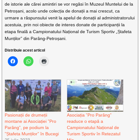
de istorie ale cărei amintiri se vor regăsi în Muzeul Muntelui de la
Petroșani, acolo unde colecția de donații a mai crescut, ca
urmare a răspunsului venit la apelul de donații al administratorului
acestuia, prin noi obiecte de interes donate de participanții la
etapa finală a Campionatului Național de Turism Sportiv „Ștafeta
Munților” din Parâng-Petroșani.
Distribuie acest articol
Pasionații de drumeții
Asociația ”Pro Parâng”
montane ai Asociației ”Pro
readuce o etapă a
Parâng”, pe podium la
Campionatului Național de
”Ștafeta Munților” în Bucegi
Turism Sportiv în Retezatul