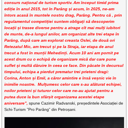
consurs național de turism sportiv. Am început timid prima
ediție în anul 2015, tot în Parâng și acum, în 2025, ne-am
întors acasă în muntele nostru drag, Parâng. Pentru că , prin
regulamentul competiției suntem obligați să descoperim
locații și trasee diverse pentru a atrage cît mai mulți iubitori
de munte, de-a lungul anilor, am organizat alte trei etape în
Parâng, după care am explorat creasta Oslei, de două ori
Retezatul Mic, am trecut și pe la Straja, iar etapa de anul
trecut a fost în munții Mehedinți. Acum 10 ani am pornit pe
acest drum cu o echipă de organizare mică dar care pune
suflet și multă dăruire în ceea ce face. Din păcate în decursul
timpului, echipa a pierdut prematur trei prieteni dragi:
Corina, Anton și Emil, a căror amintire e însă veșnic vie în
inimilie noastre. Mulțumesc celor care s-au alăturat echipei,
noilor prieteni și tuturor celor care ne-au ajutat pentru a
putea duce la bun sfârșit organizarea acestei etape
aniversare”,
spune Cazimir Radvanski, președintele Asociației de
Schi-Turism ”Pro Parâng” din Petroșani.