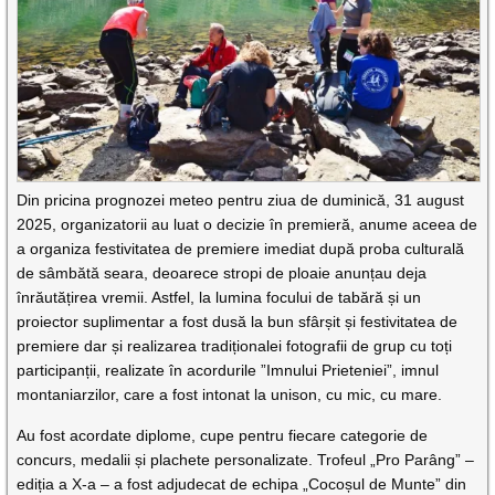
Din pricina prognozei meteo pentru ziua de duminică, 31 august
2025, organizatorii au luat o decizie în premieră, anume aceea de
a organiza festivitatea de premiere imediat după proba culturală
de sâmbătă seara, deoarece stropi de ploaie anunțau deja
înrăutățirea vremii. Astfel, la lumina focului de tabără și un
proiector suplimentar a fost dusă la bun sfârșit și festivitatea de
premiere dar și realizarea tradiționalei fotografii de grup cu toți
participanții, realizate în acordurile ”Imnului Prieteniei”, imnul
montaniarzilor, care a fost intonat la unison, cu mic, cu mare.
Au fost acordate diplome, cupe pentru fiecare categorie de
concurs, medalii și plachete personalizate. Trofeul „Pro Parâng” –
ediția a X-a – a fost adjudecat de echipa „Cocoșul de Munte” din