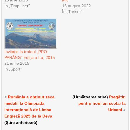
25 iulie 2023
Mic
În „Timp liber”
16 august 2022
În „Turism”
Invitaţie la trofeul „PRO-
PARÂNG” Ediţia a I-a, 2015
21 iunie 2015
În „Sport”
«
România a obținut zece
(Următoarea știre)
Pregătiri
medalii la Olimpiada
pentru noul an școlar la
Internațională de Limba
Uricani
»
Engleză 2025 de la Deva
(Știre anterioară)