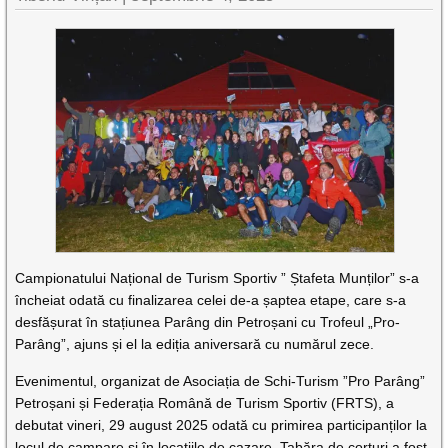
Campionatului Național de Turism Sportiv ” Ștafeta Munților” s-a
încheiat odată cu finalizarea celei de-a șaptea etape, care s-a
desfășurat în stațiunea Parâng din Petroșani cu Trofeul „Pro-
Parâng”, ajuns și el la ediția aniversară cu numărul zece.
Evenimentul, organizat de Asociația de Schi-Turism ”Pro Parâng”
Petroșani și Federația Română de Turism Sportiv (FRTS), a
debutat vineri, 29 august 2025 odată cu primirea participanților la
locul de campare și în locațiile de cazare. Tabăra de corturi a fost