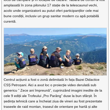
amplasată în zona pilonului 17 stație de la telescaunul vechi,
acolo unde organizatorii au putut oferi participanților cele mai
bune condiții, inclusiv un grup sanitar modern cu apă potabilă
curentă.
Centrul acțiunii a fost o zonă delimitată în fața Bazei Didactice
CSȘ Petroșani. Aici a avut loc o proiecție video derulată sub
genericu ” Zece ani împreună”, cuprinzând imagini inedite de la
cele 9 ediții ale Trofeului „Pro Parâng” duse la bun sfârșit. În
ședința tehnică care a încheiat ziua de vineri au fost prezentate
traseele de raid montan, traseul de orientare pe hartă și alte