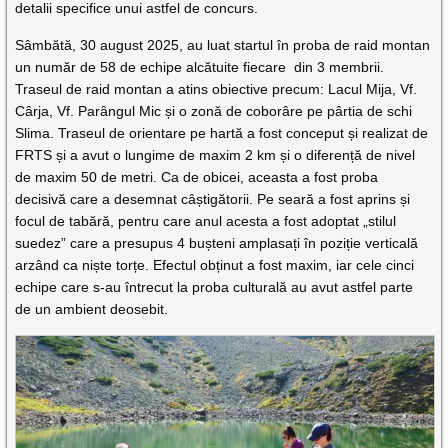
detalii specifice unui astfel de concurs.
Sâmbătă, 30 august 2025, au luat startul în proba de raid montan
un număr de 58 de echipe alcătuite fiecare din 3 membrii.
Traseul de raid montan a atins obiective precum: Lacul Mija, Vf.
Cârja, Vf. Parângul Mic și o zonă de coborâre pe pârtia de schi
Slima. Traseul de orientare pe hartă a fost conceput și realizat de
FRTS și a avut o lungime de maxim 2 km și o diferență de nivel
de maxim 50 de metri. Ca de obicei, aceasta a fost proba
decisivă care a desemnat câștigătorii. Pe seară a fost aprins și
focul de tabără, pentru care anul acesta a fost adoptat „stilul
suedez” care a presupus 4 bușteni amplasați în poziție verticală
arzând ca niște torțe. Efectul obținut a fost maxim, iar cele cinci
echipe care s-au întrecut la proba culturală au avut astfel parte
de un ambient deosebit.