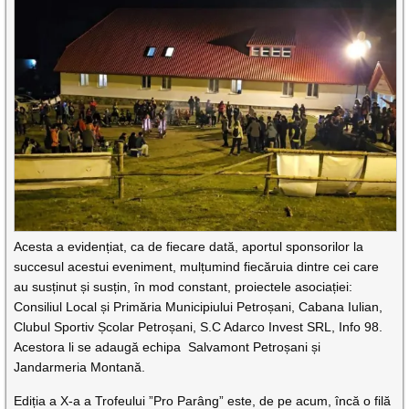
Acesta a evidențiat, ca de fiecare dată, aportul sponsorilor la
succesul acestui eveniment, mulțumind fiecăruia dintre cei care
au susținut și susțin, în mod constant, proiectele asociației:
Consiliul Local și Primăria Municipiului Petroșani, Cabana Iulian,
Clubul Sportiv Școlar Petroșani, S.C Adarco Invest SRL, Info 98.
Acestora li se adaugă echipa Salvamont Petroșani și
Jandarmeria Montană.
Ediția a X-a a Trofeului ”Pro Parâng” este, de pe acum, încă o filă