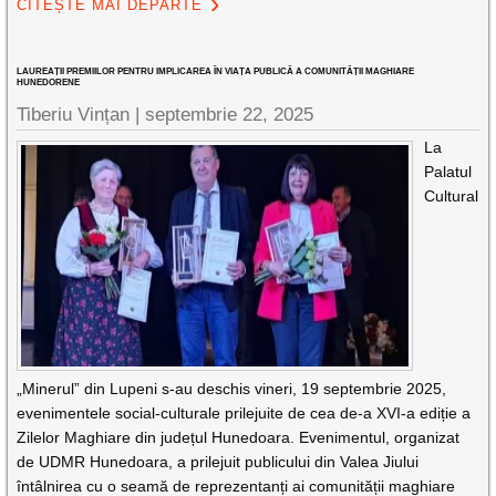
CITEȘTE MAI DEPARTE
LAUREAȚII PREMIILOR PENTRU IMPLICAREA ÎN VIAȚA PUBLICĂ A COMUNITĂȚII MAGHIARE
HUNEDORENE
Tiberiu Vințan |
septembrie 22, 2025
La
Palatul
Cultural
„Minerul” din Lupeni s-au deschis vineri, 19 septembrie 2025,
evenimentele social-culturale prilejuite de cea de-a XVI-a ediție a
Zilelor Maghiare din județul Hunedoara. Evenimentul, organizat
de UDMR Hunedoara, a prilejuit publicului din Valea Jiului
întâlnirea cu o seamă de reprezentanți ai comunității maghiare