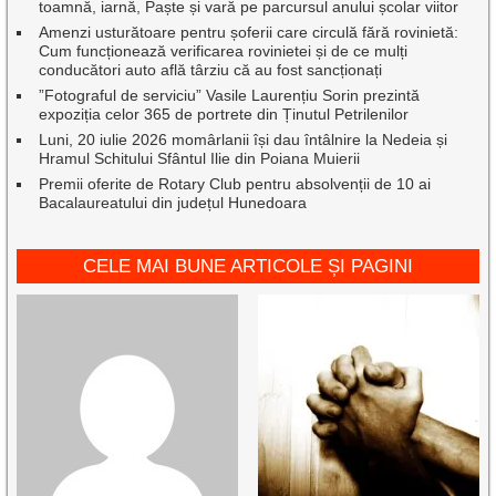
toamnă, iarnă, Paște și vară pe parcursul anului școlar viitor
Amenzi usturătoare pentru șoferii care circulă fără rovinietă:
Cum funcționează verificarea rovinietei și de ce mulți
conducători auto află târziu că au fost sancționați
”Fotograful de serviciu” Vasile Laurențiu Sorin prezintă
expoziția celor 365 de portrete din Ținutul Petrilenilor
Luni, 20 iulie 2026 momârlanii își dau întâlnire la Nedeia și
Hramul Schitului Sfântul Ilie din Poiana Muierii
Premii oferite de Rotary Club pentru absolvenții de 10 ai
Bacalaureatului din județul Hunedoara
CELE MAI BUNE ARTICOLE ȘI PAGINI