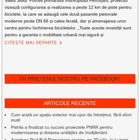
Valea Jiului. Potrivit primarului municipiului Petroșani, proiectul
vizează configurarea și realizarea a peste 12 km de piste pentru
biciclete, la care se adaugă cele două pasarele pietonale
moderne peste DN 66 și calea ferată, dar și amenajarea unor
centre pentru închirierea bicicletelor. „Toate aceste investiții sunt
pentru a garanta o mobilitate urbană mai sigură și
CITEȘTE MAI DEPARTE
FII PRIETENUL NOSTRU PE FACEBOOK!
ARTICOLE RECENTE
Cum arată un spațiu exterior mai ușor de întreținut, fără efort
inutil
Petrila a finalizat cu succes proiectele PNRR pentru
modernizarea și dotarea unităților de învățământ
Aventura Red Bull Romaniacs ajunge, pe 30 iulie, la Lupeni