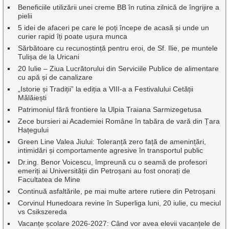
Beneficiile utilizării unei creme BB în rutina zilnică de îngrijire a
pielii
5 idei de afaceri pe care le poți începe de acasă și unde un
curier rapid îți poate ușura munca
Sărbătoare cu recunoștință pentru eroi, de Sf. Ilie, pe muntele
Tulișa de la Uricani
20 Iulie – Ziua Lucrătorului din Serviciile Publice de alimentare
cu apă și de canalizare
„Istorie și Tradiții” la ediția a VIII-a a Festivalului Cetății
Mălăiești
Patrimoniul fără frontiere la Ulpia Traiana Sarmizegetusa
Zece bursieri ai Academiei Române în tabăra de vară din Țara
Hațegului
Green Line Valea Jiului: Toleranță zero față de amenințări,
intimidări și comportamente agresive în transportul public
Dr.ing. Benor Voicescu, împreună cu o seamă de profesori
emeriți ai Universității din Petroșani au fost onorați de
Facultatea de Mine
Continuă asfaltările, pe mai multe artere rutiere din Petroșani
Corvinul Hunedoara revine în Superliga luni, 20 iulie, cu meciul
vs Csikszereda
Vacanțe școlare 2026-2027: Când vor avea elevii vacanțele de