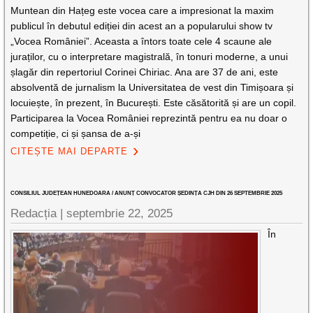
Muntean din Hațeg este vocea care a impresionat la maxim
publicul în debutul ediției din acest an a popularului show tv
„Vocea României”. Aceasta a întors toate cele 4 scaune ale
juraților, cu o interpretare magistrală, în tonuri moderne, a unui
șlagăr din repertoriul Corinei Chiriac. Ana are 37 de ani, este
absolventă de jurnalism la Universitatea de vest din Timișoara și
locuiește, în prezent, în București. Este căsătorită și are un copil.
Participarea la Vocea României reprezintă pentru ea nu doar o
competiție, ci și șansa de a-și
CITEȘTE MAI DEPARTE
CONSILIUL JUDEȚEAN HUNEDOARA / ANUNȚ CONVOCATOR ȘEDINȚA CJH DIN 26 SEPTEMBRIE 2025
Redacția |
septembrie 22, 2025
În