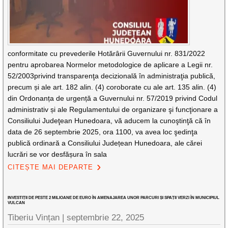
conformitate cu prevederile Hotărârii Guvernului nr. 831/2022
pentru aprobarea Normelor metodologice de aplicare a Legii nr.
52/2003privind transparenţa decizională în administraţia publică,
precum și ale art. 182 alin. (4) coroborate cu ale art. 135 alin. (4)
din Ordonanța de urgență a Guvernului nr. 57/2019 privind Codul
administrativ și ale Regulamentului de organizare şi funcţionare a
Consiliului Judeţean Hunedoara, vă aducem la cunoştinţă că în
data de 26 septembrie 2025, ora 1100, va avea loc şedinţa
publică ordinară a Consiliului Județean Hunedoara, ale cărei
lucrări se vor desfășura în sala
CITEȘTE MAI DEPARTE
INVESTIȚII DE PESTE 2 MILIOANE DE EURO ÎN AMENAJAREA UNOR PARCURI ȘI SPAȚII VERZI ÎN MUNICIPIUL
VULCAN
Tiberiu Vințan |
septembrie 22, 2025