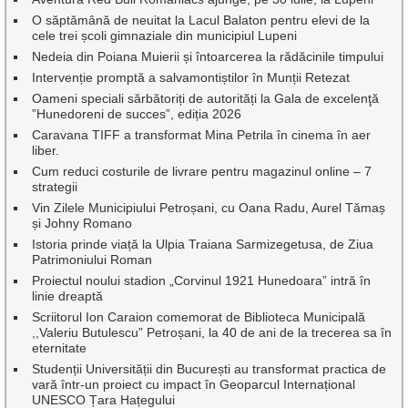
O săptămână de neuitat la Lacul Balaton pentru elevi de la
cele trei școli gimnaziale din municipiul Lupeni
Nedeia din Poiana Muierii și întoarcerea la rădăcinile timpului
Intervenție promptă a salvamontiștilor în Munții Retezat
Oameni speciali sărbătoriți de autorități la Gala de excelenţă
”Hunedoreni de succes”, ediția 2026
Caravana TIFF a transformat Mina Petrila în cinema în aer
liber.
Cum reduci costurile de livrare pentru magazinul online – 7
strategii
Vin Zilele Municipiului Petroșani, cu Oana Radu, Aurel Tămaș
și Johny Romano
Istoria prinde viață la Ulpia Traiana Sarmizegetusa, de Ziua
Patrimoniului Roman
Proiectul noului stadion „Corvinul 1921 Hunedoara” intră în
linie dreaptă
Scriitorul Ion Caraion comemorat de Biblioteca Municipală
,,Valeriu Butulescu” Petroșani, la 40 de ani de la trecerea sa în
eternitate
Studenții Universității din București au transformat practica de
vară într-un proiect cu impact în Geoparcul Internațional
UNESCO Țara Hațegului