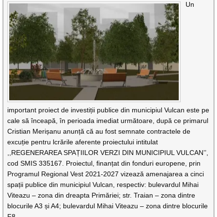
Un
important proiect de investiții publice din municipiul Vulcan este pe
cale să înceapă, în perioada imediat următoare, după ce primarul
Cristian Merișanu anunță că au fost semnate contractele de
excuție pentru lcrările aferente proiectului intitulat
,,REGENERAREA SPAȚIILOR VERZI DIN MUNICIPIUL VULCAN’’,
cod SMIS 335167. Proiectul, finanțat din fonduri europene, prin
Programul Regional Vest 2021-2027 vizează amenajarea a cinci
spații publice din municipiul Vulcan, respectiv: bulevardul Mihai
Viteazu – zona din dreapta Primăriei; str. Traian – zona dintre
blocurile A3 și A4; bulevardul Mihai Viteazu – zona dintre blocurile
F8