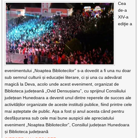
Cea
de-a
XIV-a
ediţie a
evenimentului „Noaptea Bibliotecilor” s-a dovedit a fi una nu doar
sub semnul culturii și educației literare, ci și una cu adevărat
magică la Deva, acolo unde acest eveniment, organizat de
Biblioteca județeană „Ovid Densușianu”, cu sprijinul Consiliului
județean Hunedoara a devenit unul dintre reperele de succes ale
activităților organizate de aceste instituții publice, fiind printre cele
mai așteptate de public. Așa a fost și anul acesta când pentru
desfășurarea sub cele mai bune auspicii ale apreciatului
eveniment „Noaptea Bibliotecilor”, Consiliul județean Hunedoara
și Biblioteca județeană