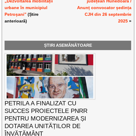
„Dezvoltarea mobilității
județean Hunedoara /
urbane în municipiul
Anunț convocator ședința
Petroșani”
(Știre
CJH din 26 septembrie
anterioară)
2025
»
ȘTIRI ASEMĂNĂTOARE
PETRILA A FINALIZAT CU
SUCCES PROIECTELE PNRR
PENTRU MODERNIZAREA ȘI
DOTAREA UNITĂȚILOR DE
ÎNVĂȚĂMÂNT