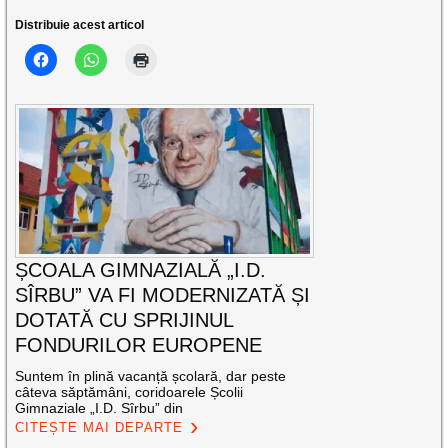
Distribuie acest articol
ȘCOALA GIMNAZIALĂ „I.D.
SÎRBU” VA FI MODERNIZATĂ ȘI
DOTATĂ CU SPRIJINUL
FONDURILOR EUROPENE
Suntem în plină vacanță școlară, dar peste
câteva săptămâni, coridoarele Școlii
Gimnaziale „I.D. Sîrbu” din
CITEȘTE MAI DEPARTE