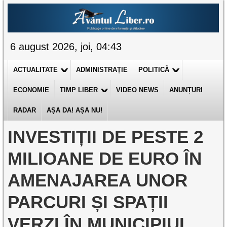
6 august 2026, joi, 04:43
ACTUALITATE
ADMINISTRAȚIE
POLITICĂ
ECONOMIE
TIMP LIBER
VIDEO NEWS
ANUNȚURI
RADAR
AȘA DA! AȘA NU!
INVESTIȚII DE PESTE 2
MILIOANE DE EURO ÎN
AMENAJAREA UNOR
PARCURI ȘI SPAȚII
VERZI ÎN MUNICIPIUL