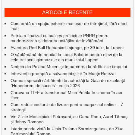
ARTICOLE RECENTE
Cum arată un spațiu exterior mai ușor de întreținut, fără efort
inutil
Petrila a finalizat cu succes proiectele PNRR pentru
modernizarea și dotarea unităților de învățământ
Aventura Red Bull Romaniacs ajunge, pe 30 iulie, la Lupeni
O săptămână de neuitat la Lacul Balaton pentru elevi de la
cele trei școli gimnaziale din municipiul Lupeni
Nedeia din Poiana Muierii și întoarcerea la rădăcinile timpului
Intervenție promptă a salvamontiștilor în Munții Retezat
Oameni speciali sărbătoriți de autorități la Gala de excelenţă
”Hunedoreni de succes”, ediția 2026
Caravana TIFF a transformat Mina Petrila în cinema în aer
liber.
Cum reduci costurile de livrare pentru magazinul online – 7
strategii
Vin Zilele Municipiului Petroșani, cu Oana Radu, Aurel Tămaș
și Johny Romano
Istoria prinde viață la Ulpia Traiana Sarmizegetusa, de Ziua
Patrimoniului Roman