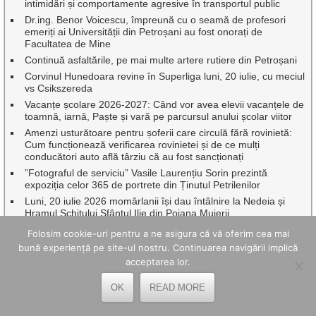
intimidări și comportamente agresive în transportul public
Dr.ing. Benor Voicescu, împreună cu o seamă de profesori
emeriți ai Universității din Petroșani au fost onorați de
Facultatea de Mine
Continuă asfaltările, pe mai multe artere rutiere din Petroșani
Corvinul Hunedoara revine în Superliga luni, 20 iulie, cu meciul
vs Csikszereda
Vacanțe școlare 2026-2027: Când vor avea elevii vacanțele de
toamnă, iarnă, Paște și vară pe parcursul anului școlar viitor
Amenzi usturătoare pentru șoferii care circulă fără rovinietă:
Cum funcționează verificarea rovinietei și de ce mulți
conducători auto află târziu că au fost sancționați
”Fotograful de serviciu” Vasile Laurențiu Sorin prezintă
expoziția celor 365 de portrete din Ținutul Petrilenilor
Luni, 20 iulie 2026 momârlanii își dau întâlnire la Nedeia și
Hramul Schitului Sfântul Ilie din Poiana Muierii
Premii oferite de Rotary Club pentru absolvenții de 10 ai
Folosim cookie-uri pentru a ne asigura că vă oferim cea mai
Bacalaureatului din județul Hunedoara
bună experiență pe site-ul nostru. Continuarea navigării implică
acceptarea lor.
CELE MAI BUNE ARTICOLE ȘI PAGINI
OK
READ MORE