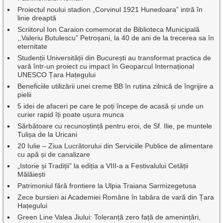
Proiectul noului stadion „Corvinul 1921 Hunedoara” intră în
linie dreaptă
Scriitorul Ion Caraion comemorat de Biblioteca Municipală
,,Valeriu Butulescu” Petroșani, la 40 de ani de la trecerea sa în
eternitate
Studenții Universității din București au transformat practica de
vară într-un proiect cu impact în Geoparcul Internațional
UNESCO Țara Hațegului
Beneficiile utilizării unei creme BB în rutina zilnică de îngrijire a
pielii
5 idei de afaceri pe care le poți începe de acasă și unde un
curier rapid îți poate ușura munca
Sărbătoare cu recunoștință pentru eroi, de Sf. Ilie, pe muntele
Tulișa de la Uricani
20 Iulie – Ziua Lucrătorului din Serviciile Publice de alimentare
cu apă și de canalizare
„Istorie și Tradiții” la ediția a VIII-a a Festivalului Cetății
Mălăiești
Patrimoniul fără frontiere la Ulpia Traiana Sarmizegetusa
Zece bursieri ai Academiei Române în tabăra de vară din Țara
Hațegului
Green Line Valea Jiului: Toleranță zero față de amenințări,