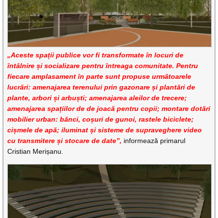
„Aceste spații publice vor fi transformate în locuri de
întâlnire și socializare pentru întreaga comunitate. Pentru
fiecare amplasament în parte sunt propuse următoarele
lucrări: amenajarea terenului prin gazonare și plantări de
plante, arbori și arbuști; amenajarea aleilor de trecere;
amenajarea spațiilor de de joacă pentru copii; montare dotări
mobilier urban: bănci, coșuri de gunoi, rastele biciclete;
cișmele de apă; iluminat și sisteme de supraveghere video
cu transmitere și stocare de date”,
informează primarul
Cristian Merișanu.