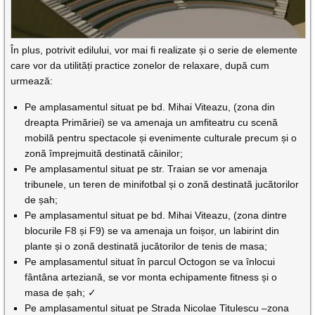
În plus, potrivit edilului, vor mai fi realizate și o serie de elemente
care vor da utilități practice zonelor de relaxare, după cum
urmează:
Pe amplasamentul situat pe bd. Mihai Viteazu, (zona din
dreapta Primăriei) se va amenaja un amfiteatru cu scenă
mobilă pentru spectacole și evenimente culturale precum și o
zonă împrejmuită destinată câinilor;
Pe amplasamentul situat pe str. Traian se vor amenaja
tribunele, un teren de minifotbal și o zonă destinată jucătorilor
de șah;
Pe amplasamentul situat pe bd. Mihai Viteazu, (zona dintre
blocurile F8 și F9) se va amenaja un foișor, un labirint din
plante și o zonă destinată jucătorilor de tenis de masa;
Pe amplasamentul situat în parcul Octogon se va înlocui
fântâna arteziană, se vor monta echipamente fitness și o
masa de șah; ✓
Pe amplasamentul situat pe Strada Nicolae Titulescu –zona