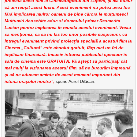
proiecta acest film la Cinematograful din Lupeni, și mă bucur
că am reușit acest lucru. Acest eveniment nu putea avea loc
fără implicarea multor oameni de bine cărora le mulțumesc!
Mulțumiri deosebite aduc și domnului primar Resmerita
Lucian pentru implicarea în reusita acestui eveniment. Vreau
să menționez, ca sa nu las loc unor posibile suspiciuni, că
întregul eveniment privind proiecția specială a acestui film la
Cinema „Cultural” este absolut gratuit, fărp nici un fel de
implicare financiară. Incusiv intrarea publicului spectaor în
sala de cinema este GRATUITĂ. Vă aștept să participați cât
mai mulți la vizionarea acestui film, să ne bucurăm împreună
și să ne aducem aminte de acest moment important din
istoria orașului nostru”
,
spune Aurel Uilăcan.