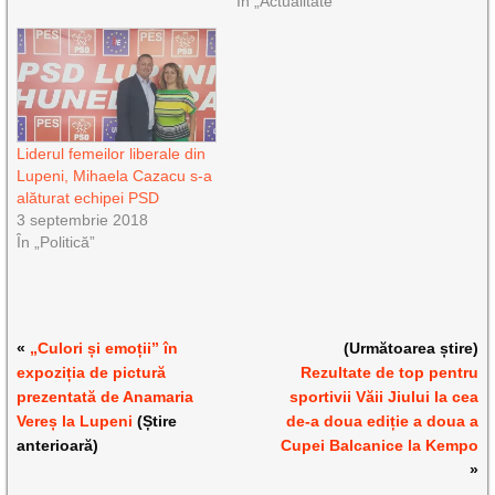
În „Actualitate”
Liderul femeilor liberale din
Lupeni, Mihaela Cazacu s-a
alăturat echipei PSD
3 septembrie 2018
În „Politică”
«
„Culori și emoții” în
(Următoarea știre)
expoziția de pictură
Rezultate de top pentru
prezentată de Anamaria
sportivii Văii Jiului la cea
Vereș la Lupeni
(Știre
de-a doua ediție a doua a
anterioară)
Cupei Balcanice la Kempo
»