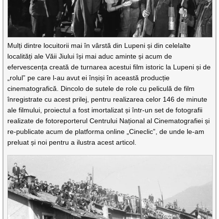
Mulți dintre locuitorii mai în vârstă din Lupeni și din celelalte
localități ale Văii Jiului își mai aduc aminte și acum de
efervescența creată de turnarea acestui film istoric la Lupeni și de
„rolul” pe care l-au avut ei înșiși în această producție
cinematografică. Dincolo de sutele de role cu peliculă de film
înregistrate cu acest prilej, pentru realizarea celor 146 de minute
ale filmului, proiectul a fost imortalizat și într-un set de fotografii
realizate de fotoreporterul Centrului Național al Cinematografiei și
re-publicate acum de platforma online „Cineclic”, de unde le-am
preluat și noi pentru a ilustra acest articol.