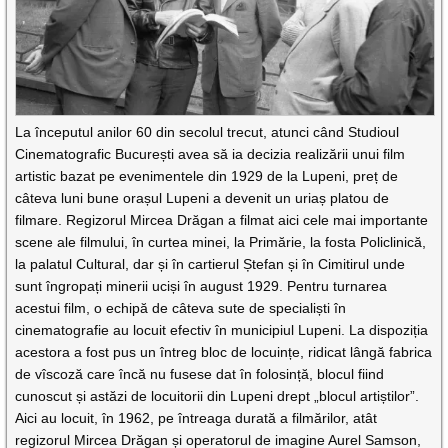
La începutul anilor 60 din secolul trecut, atunci când Studioul
Cinematografic București avea să ia decizia realizării unui film
artistic bazat pe evenimentele din 1929 de la Lupeni, preț de
câteva luni bune orașul Lupeni a devenit un uriaș platou de
filmare. Regizorul Mircea Drăgan a filmat aici cele mai importante
scene ale filmului, în curtea minei, la Primărie, la fosta Policlinică,
la palatul Cultural, dar și în cartierul Ștefan și în Cimitirul unde
sunt îngropați minerii uciși în august 1929. Pentru turnarea
acestui film, o echipă de câteva sute de specialiști în
cinematografie au locuit efectiv în municipiul Lupeni. La dispoziția
acestora a fost pus un întreg bloc de locuințe, ridicat lângă fabrica
de vîscoză care încă nu fusese dat în folosință, blocul fiind
cunoscut și astăzi de locuitorii din Lupeni drept „blocul artiștilor”.
Aici au locuit, în 1962, pe întreaga durată a filmărilor, atât
regizorul Mircea Drăgan și operatorul de imagine Aurel Samson,