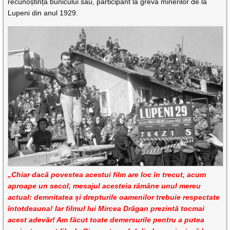
recunoștință bunicului său, participant la greva minerilor de la
Lupeni din anul 1929.
„Chiar dacă povestea acestui film are loc în trecut, acum
aproape un secol, mesajul acesteia rămâne unul mereu
actual: demnitatea și drepturile oamenilor trebuie respectate
întotdeauna! Iar filmul lui Mircea Drăgan prezintă tocmai
acest adevăr! Am făcut toate demersurile pentru a putea