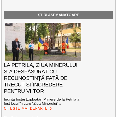
ȘTIRI ASEMĂNĂTOARE
LA PETRILA, ZIUA MINERULUI
S-A DESFĂȘURAT CU
RECUNOȘTINȚĂ FAȚĂ DE
TRECUT ȘI ÎNCREDERE
PENTRU VIITOR
Incinta fostei Exploatări Miniere de la Petrila a
fost locul în care ”Ziua Minerului” a
CITEȘTE MAI DEPARTE