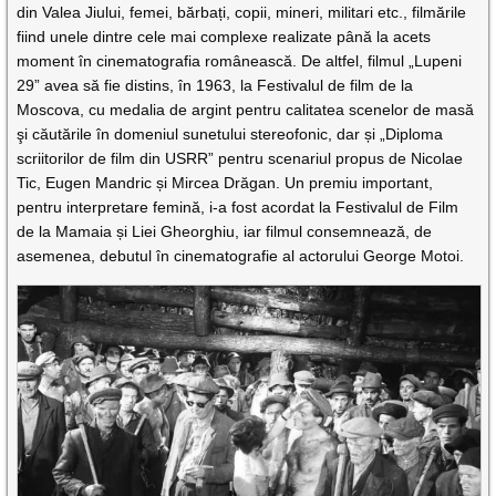
din Valea Jiului, femei, bărbați, copii, mineri, militari etc., filmările
fiind unele dintre cele mai complexe realizate până la acets
moment în cinematografia românească. De altfel, filmul „Lupeni
29” avea să fie distins, în 1963, la Festivalul de film de la
Moscova, cu medalia de argint pentru calitatea scenelor de masă
şi căutările în domeniul sunetului stereofonic, dar și „Diploma
scriitorilor de film din USRR” pentru scenariul propus de Nicolae
Tic, Eugen Mandric și Mircea Drăgan. Un premiu important,
pentru interpretare femină, i-a fost acordat la Festivalul de Film
de la Mamaia și Liei Gheorghiu, iar filmul consemnează, de
asemenea, debutul în cinematografie al actorului George Motoi.