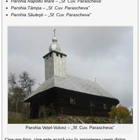
Parohia Rapoltu Mare – „Sf. Cuv. Parascheva”
Parohia Tâmpa – „Sf. Cuv. Parascheva”
Parohia Săuleşti – „Sf. Cuv. Parascheva”
Parohia Vețel-Vulcez – „Sf. Cuv. Parascheva”
Cine are timp, cine este acasă sau în apropierea uneia dintre