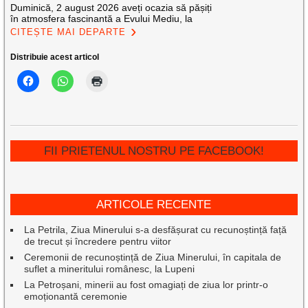
Duminică, 2 august 2026 aveți ocazia să pășiți
în atmosfera fascinantă a Evului Mediu, la
CITEȘTE MAI DEPARTE
Distribuie acest articol
FII PRIETENUL NOSTRU PE FACEBOOK!
ARTICOLE RECENTE
La Petrila, Ziua Minerului s-a desfășurat cu recunoștință față
de trecut și încredere pentru viitor
Ceremonii de recunoștință de Ziua Minerului, în capitala de
suflet a mineritului românesc, la Lupeni
La Petroșani, minerii au fost omagiați de ziua lor printr-o
emoționantă ceremonie