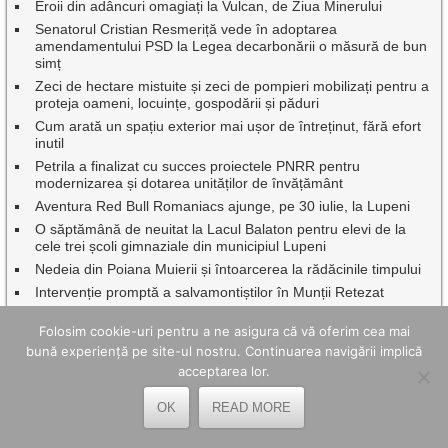
Eroii din adâncuri omagiați la Vulcan, de Ziua Minerului
Senatorul Cristian Resmeriță vede în adoptarea
amendamentului PSD la Legea decarbonării o măsură de bun
simț
Zeci de hectare mistuite și zeci de pompieri mobilizați pentru a
proteja oameni, locuințe, gospodării și păduri
Cum arată un spațiu exterior mai ușor de întreținut, fără efort
inutil
Petrila a finalizat cu succes proiectele PNRR pentru
modernizarea și dotarea unităților de învățământ
Aventura Red Bull Romaniacs ajunge, pe 30 iulie, la Lupeni
O săptămână de neuitat la Lacul Balaton pentru elevi de la
cele trei școli gimnaziale din municipiul Lupeni
Nedeia din Poiana Muierii și întoarcerea la rădăcinile timpului
Intervenție promptă a salvamontiștilor în Munții Retezat
Oameni speciali sărbătoriți de autorități la Gala de excelenţă
Folosim cookie-uri pentru a ne asigura că vă oferim cea mai
”Hunedoreni de succes”, ediția 2026
bună experiență pe site-ul nostru. Continuarea navigării implică
Caravana TIFF a transformat Mina Petrila în cinema în aer
acceptarea lor.
liber.
Cum reduci costurile de livrare pentru magazinul online – 7
OK
READ MORE
strategii
Vin Zilele Municipiului Petroșani, cu Oana Radu, Aurel Tămaș