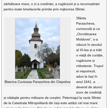
sărbătoare mare, o zi a credinței, a rugăciunii și a recunoștinței
pentru toate binefacerile primite prin mijlocirea Sfintei.
Sfânta
Parascheva,
cunoscută și ca
„Ocrotitoarea
Moldovei”, s-a
născut în secolul
al XI-lea și a trăit
o viață de curăție,
rugăciune și
milostenie. Trupul
ei neputrezit,
adus la Iași în
anul 1641, a
Biserica Cuvioasa Paraschiva din Clopotiva
devenit de atunci
izvor de credință
și nădejde pentru milioane de creștini. Pelerinajul la racla Sfintei
de la Catedrala Mitropolitană din Iași este astăzi cel mai mare