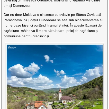
pelerinaj din întreaga Ortodoxie, mărturisind legătura vie dintre
om și Dumnezeu.
Dar nu doar Moldova o cinstește cu evlavie pe Sfânta Cuvioasă
Parascheva. Și județul Hunedoara se află sub binecuvântarea ei,
numeroase biserici purtând hramul Sfintei. În aceste lăcașuri de
rugăciune, mâine va fi mare sărbătoare, prilej de rugăciune și
comuniune pentru credincioși.