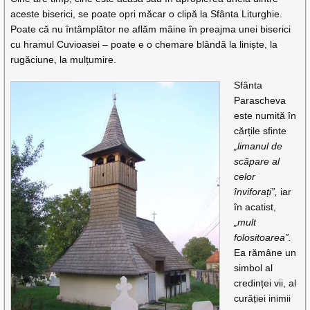
aceste biserici, se poate opri măcar o clipă la Sfânta Liturghie.
Poate că nu întâmplător ne aflăm mâine în preajma unei biserici
cu hramul Cuvioasei – poate e o chemare blândă la liniște, la
rugăciune, la mulțumire.
Sfânta
Parascheva
este numită în
cărțile sfinte
„limanul de
scăpare al
celor
înviforați”,
iar
în acatist,
„mult
folositoarea”.
Ea rămâne un
simbol al
credinței vii, al
curăției inimii