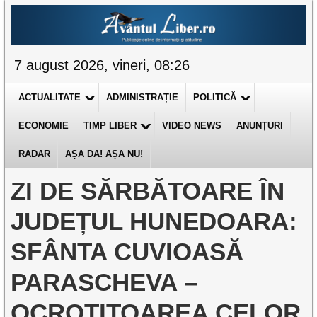
7 august 2026, vineri, 08:26
ACTUALITATE
ADMINISTRAȚIE
POLITICĂ
ECONOMIE
TIMP LIBER
VIDEO NEWS
ANUNȚURI
RADAR
AȘA DA! AȘA NU!
ZI DE SĂRBĂTOARE ÎN
JUDEȚUL HUNEDOARA:
SFÂNTA CUVIOASĂ
PARASCHEVA –
OCROTITOAREA CELOR