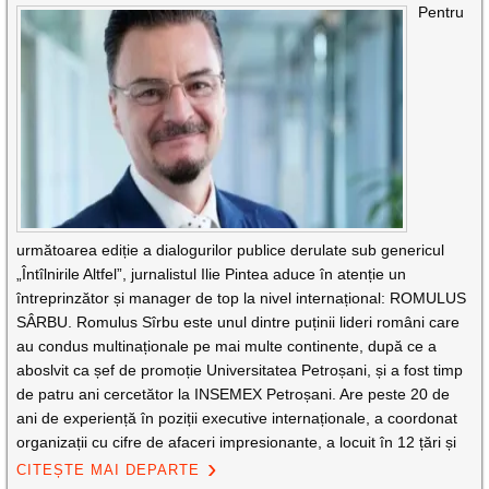
Pentru
următoarea ediție a dialogurilor publice derulate sub genericul
„Întîlnirile Altfel”, jurnalistul Ilie Pintea aduce în atenție un
întreprinzător și manager de top la nivel internațional: ROMULUS
SÂRBU. Romulus Sîrbu este unul dintre puținii lideri români care
au condus multinaționale pe mai multe continente, după ce a
aboslvit ca șef de promoție Universitatea Petroșani, și a fost timp
de patru ani cercetător la INSEMEX Petroșani. Are peste 20 de
ani de experiență în poziții executive internaționale, a coordonat
organizații cu cifre de afaceri impresionante, a locuit în 12 țări și
CITEȘTE MAI DEPARTE