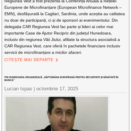
Regiunea Vest a fost prezentă la Conferința Anuală a Rețelei
Europene de Microfinanțare (European Microfinance Network –
EMN), desfășurată la Cagliari, Sardinia, unde aceștia au calitatea
nu doar de participanți, ci și de sponsori ai evenimentului. Din
delegația CAR Regiunea Vest fac parte și lideri ai celor mai
importante Case de Ajutor Recipric din județul Hunedoara,
inclusiv din regiunea Văii Jiului, afiliate la structura asociativă a
CAR Regiunea Vest, care oferă în pachetele financiare inclusiv
servicii de microfinanțare a micilor afaceri.
CITEȘTE MAI DEPARTE
ITM HUNEDOARA ORGANIZEAZĂ „SĂPTĂMÂNA EUROPEANĂ PENTRU SECURITATE ȘI SĂNĂTATE ÎN
MUNCĂ”
Lucian Ispas |
octombrie 17, 2025