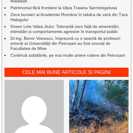
Mălăiești
Patrimoniul fără frontiere la Ulpia Traiana Sarmizegetusa
Zece bursieri ai Academiei Române în tabăra de vară din Țara
Hațegului
Green Line Valea Jiului: Toleranță zero față de amenințări,
intimidări și comportamente agresive în transportul public
Dr.ing. Benor Voicescu, împreună cu o seamă de profesori
emeriți ai Universității din Petroșani au fost onorați de
Facultatea de Mine
Continuă asfaltările, pe mai multe artere rutiere din Petroșani
CELE MAI BUNE ARTICOLE ȘI PAGINI