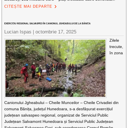
CITEȘTE MAI DEPARTE
EXERCIȚIU REGIONAL SALVASPEO ÎN CANIONUL JGHEABULUI DE LA BĂNIȚA
Lucian Ispas |
octombrie 17, 2025
Zilele
trecute,
în zona
Canionului Jgheabului – Cheile Munceilor – Cheile Crivadiei din
comuna Bănița, județul Hunedoara, s-a desfășurat exercițiul
județean salvaspeo regional, organizat de Serviciul Public
Județean Salvamont Hunedoara și Serviciul Public Județean
Salvamont-Salvaspeo Gorj, sub coordonarea Corpul Român