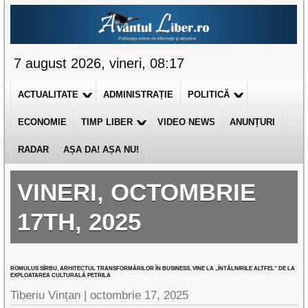
7 august 2026, vineri, 08:17
ACTUALITATE
ADMINISTRAȚIE
POLITICĂ
ECONOMIE
TIMP LIBER
VIDEO NEWS
ANUNȚURI
RADAR
AȘA DA! AȘA NU!
VINERI, OCTOMBRIE
17TH, 2025
ROMULUS SÎRBU, ARHITECTUL TRANSFORMĂRILOR ÎN BUSINESS, VINE LA „ÎNTÂLNIRILE ALTFEL” DE LA
EXPLOATAREA CULTURALĂ PETRILA
Tiberiu Vințan |
octombrie 17, 2025