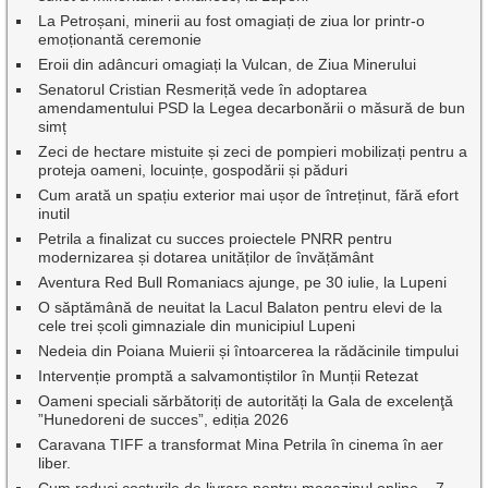
La Petroșani, minerii au fost omagiați de ziua lor printr-o
emoționantă ceremonie
Eroii din adâncuri omagiați la Vulcan, de Ziua Minerului
Senatorul Cristian Resmeriță vede în adoptarea
amendamentului PSD la Legea decarbonării o măsură de bun
simț
Zeci de hectare mistuite și zeci de pompieri mobilizați pentru a
proteja oameni, locuințe, gospodării și păduri
Cum arată un spațiu exterior mai ușor de întreținut, fără efort
inutil
Petrila a finalizat cu succes proiectele PNRR pentru
modernizarea și dotarea unităților de învățământ
Aventura Red Bull Romaniacs ajunge, pe 30 iulie, la Lupeni
O săptămână de neuitat la Lacul Balaton pentru elevi de la
cele trei școli gimnaziale din municipiul Lupeni
Nedeia din Poiana Muierii și întoarcerea la rădăcinile timpului
Intervenție promptă a salvamontiștilor în Munții Retezat
Oameni speciali sărbătoriți de autorități la Gala de excelenţă
”Hunedoreni de succes”, ediția 2026
Caravana TIFF a transformat Mina Petrila în cinema în aer
liber.