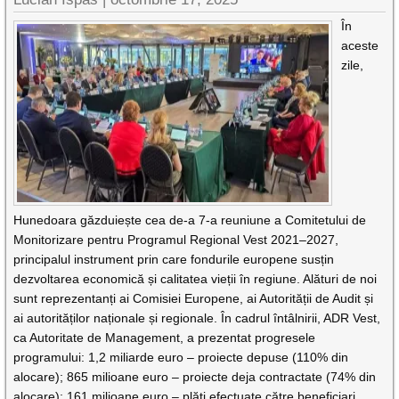
În
aceste
zile,
Hunedoara găzduiește cea de-a 7-a reuniune a Comitetului de
Monitorizare pentru Programul Regional Vest 2021–2027,
principalul instrument prin care fondurile europene susțin
dezvoltarea economică și calitatea vieții în regiune. Alături de noi
sunt reprezentanți ai Comisiei Europene, ai Autorității de Audit și
ai autorităților naționale și regionale. În cadrul întâlnirii, ADR Vest,
ca Autoritate de Management, a prezentat progresele
programului: 1,2 miliarde euro – proiecte depuse (110% din
alocare); 865 milioane euro – proiecte deja contractate (74% din
alocare); 161 milioane euro – plăți efectuate către beneficiari.