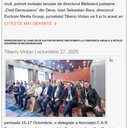
mult, potrivit invitației lansate de directorul Bibliotecii județene
„Ovid Densușianu” din Deva, Ioan Sebastian Bara, directorul
Exclusiv Media Group, jurnalistul Tiberiu Vințan va fi și în acest an
CITEȘTE MAI DEPARTE
REPREZENTANȚI AI CASELOR DE AJUTOR RECIPROC PARTICIPANȚI LA CONFERINȚA ANUALĂ A REȚELEI
EUROPENE DE MICROFINANȚARE
Tiberiu Vințan |
octombrie 17, 2025
În
perioada 15-17 Octombrie, o delegație a Asociației C.A.R.