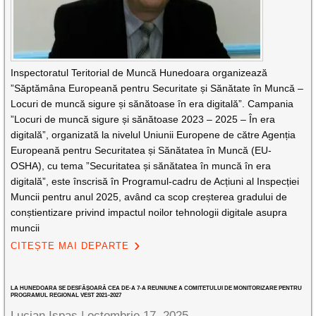
Inspectoratul Teritorial de Muncă Hunedoara organizează
”Săptămâna Europeană pentru Securitate și Sănătate în Muncă –
Locuri de muncă sigure și sănătoase în era digitală”. Campania
”Locuri de muncă sigure și sănătoase 2023 – 2025 – În era
digitală”, organizată la nivelul Uniunii Europene de către Agenția
Europeană pentru Securitatea și Sănătatea în Muncă (EU-
OSHA), cu tema ”Securitatea și sănătatea în muncă în era
digitală”, este înscrisă în Programul-cadru de Acțiuni al Inspecției
Muncii pentru anul 2025, având ca scop creșterea gradului de
conștientizare privind impactul noilor tehnologii digitale asupra
muncii
CITEȘTE MAI DEPARTE
LA HUNEDOARA SE DESFĂȘOARĂ CEA DE-A 7-A REUNIUNE A COMITETULUI DE MONITORIZARE PENTRU
PROGRAMUL REGIONAL VEST 2021–2027
Lucian Ispas |
octombrie 17, 2025