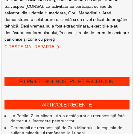
Salvaspeo (CORSA). La activitate au participat echipe de
salvatori din județele Hunedoara, Gorj, Mehedinți și Arad,
demonstrând o colaborare eficientă și un nivel ridicat de pregătire
tehnică. Deși vremea nu a fost extraordinară, exercițiile s-au
desfășurat conform planului, în condiții reale de teren, în sectoare
canionice și zone cu pereți
CITEȘTE MAI DEPARTE
FII PRIETENUL NOSTRU PE FACEBOOK!
ARTICOLE RECENTE
La Petrila, Ziua Minerului s-a desfășurat cu recunoștință față
de trecut și încredere pentru viitor
Ceremonii de recunoștință de Ziua Minerului, în capitala de
suflet a mineritului românesc, la Lupeni