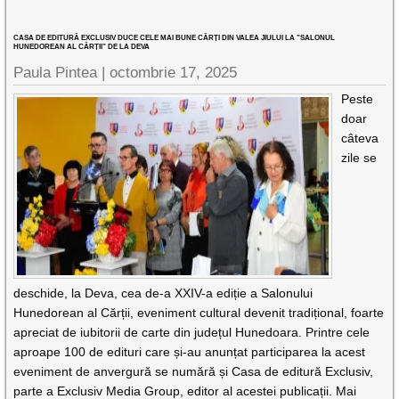
CASA DE EDITURĂ EXCLUSIV DUCE CELE MAI BUNE CĂRȚI DIN VALEA JIULUI LA ”SALONUL
HUNEDOREAN AL CĂRȚII” DE LA DEVA
Paula Pintea |
octombrie 17, 2025
Peste
doar
câteva
zile se
deschide, la Deva, cea de-a XXIV-a ediție a Salonului
Hunedorean al Cărții, eveniment cultural devenit tradițional, foarte
apreciat de iubitorii de carte din județul Hunedoara. Printre cele
aproape 100 de edituri care și-au anunțat participarea la acest
eveniment de anvergură se numără și Casa de editură Exclusiv,
parte a Exclusiv Media Group, editor al acestei publicații. Mai