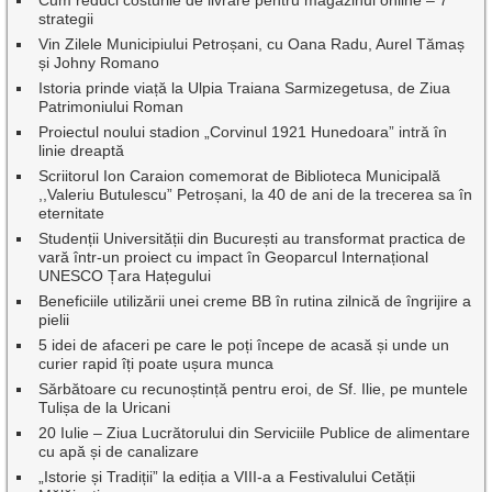
Cum reduci costurile de livrare pentru magazinul online – 7
strategii
Vin Zilele Municipiului Petroșani, cu Oana Radu, Aurel Tămaș
și Johny Romano
Istoria prinde viață la Ulpia Traiana Sarmizegetusa, de Ziua
Patrimoniului Roman
Proiectul noului stadion „Corvinul 1921 Hunedoara” intră în
linie dreaptă
Scriitorul Ion Caraion comemorat de Biblioteca Municipală
,,Valeriu Butulescu” Petroșani, la 40 de ani de la trecerea sa în
eternitate
Studenții Universității din București au transformat practica de
vară într-un proiect cu impact în Geoparcul Internațional
UNESCO Țara Hațegului
Beneficiile utilizării unei creme BB în rutina zilnică de îngrijire a
pielii
5 idei de afaceri pe care le poți începe de acasă și unde un
curier rapid îți poate ușura munca
Sărbătoare cu recunoștință pentru eroi, de Sf. Ilie, pe muntele
Tulișa de la Uricani
20 Iulie – Ziua Lucrătorului din Serviciile Publice de alimentare
cu apă și de canalizare
„Istorie și Tradiții” la ediția a VIII-a a Festivalului Cetății