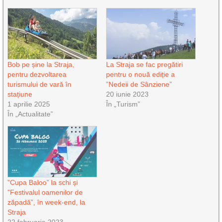
Bob pe șine la Straja,
La Straja se fac pregătiri
pentru dezvoltarea
pentru o nouă ediție a
turismului de vară în
”Nedeii de Sânziene”
stațiune
20 iunie 2023
1 aprilie 2025
În „Turism”
În „Actualitate”
”Cupa Baloo” la schi și
”Festivalul oamenilor de
zăpadă”, în week-end, la
Straja