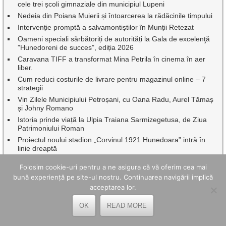
cele trei școli gimnaziale din municipiul Lupeni
Nedeia din Poiana Muierii și întoarcerea la rădăcinile timpului
Intervenție promptă a salvamontiștilor în Munții Retezat
Oameni speciali sărbătoriți de autorități la Gala de excelenţă
”Hunedoreni de succes”, ediția 2026
Caravana TIFF a transformat Mina Petrila în cinema în aer
liber.
Cum reduci costurile de livrare pentru magazinul online – 7
strategii
Vin Zilele Municipiului Petroșani, cu Oana Radu, Aurel Tămaș
și Johny Romano
Istoria prinde viață la Ulpia Traiana Sarmizegetusa, de Ziua
Patrimoniului Roman
Proiectul noului stadion „Corvinul 1921 Hunedoara” intră în
linie dreaptă
Scriitorul Ion Caraion comemorat de Biblioteca Municipală
Folosim cookie-uri pentru a ne asigura că vă oferim cea mai
,,Valeriu Butulescu” Petroșani, la 40 de ani de la trecerea sa în
eternitate
bună experiență pe site-ul nostru. Continuarea navigării implică
acceptarea lor.
Studenții Universității din București au transformat practica de
vară într-un proiect cu impact în Geoparcul Internațional
UNESCO Țara Hațegului
OK
READ MORE
Beneficiile utilizării unei creme BB în rutina zilnică de îngrijire a
pielii