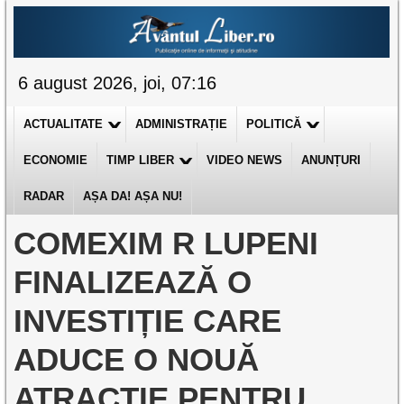
6 august 2026, joi, 07:16
ACTUALITATE
ADMINISTRAȚIE
POLITICĂ
ECONOMIE
TIMP LIBER
VIDEO NEWS
ANUNȚURI
RADAR
AȘA DA! AȘA NU!
COMEXIM R LUPENI
FINALIZEAZĂ O
INVESTIȚIE CARE
ADUCE O NOUĂ
ATRACȚIE PENTRU