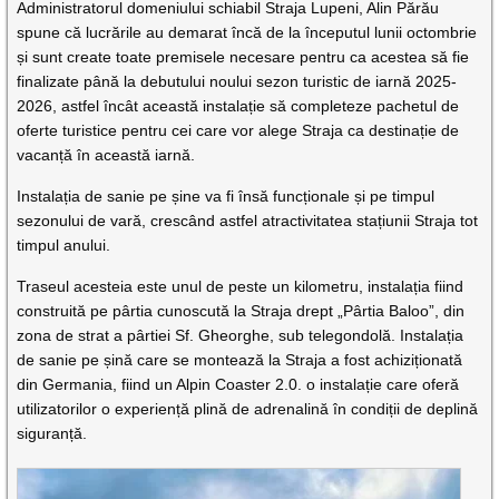
Administratorul domeniului schiabil Straja Lupeni, Alin Părău
spune că lucrările au demarat încă de la începutul lunii octombrie
și sunt create toate premisele necesare pentru ca acestea să fie
finalizate până la debutului noului sezon turistic de iarnă 2025-
2026, astfel încât această instalație să completeze pachetul de
oferte turistice pentru cei care vor alege Straja ca destinație de
vacanță în această iarnă.
Instalația de sanie pe șine va fi însă funcționale și pe timpul
sezonului de vară, crescând astfel atractivitatea stațiunii Straja tot
timpul anului.
Traseul acesteia este unul de peste un kilometru, instalația fiind
construită pe pârtia cunoscută la Straja drept „Pârtia Baloo”, din
zona de strat a pârtiei Sf. Gheorghe, sub telegondolă. Instalația
de sanie pe șină care se montează la Straja a fost achiziționată
din Germania, fiind un Alpin Coaster 2.0. o instalație care oferă
utilizatorilor o experiență plină de adrenalină în condiții de deplină
siguranță.