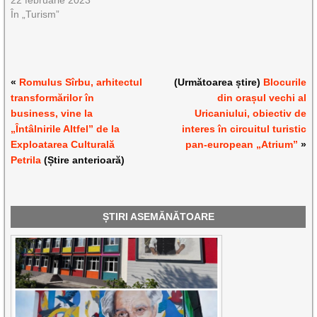
22 februarie 2023
În „Turism”
«
Romulus Sîrbu, arhitectul
(Următoarea știre)
Blocurile
transformărilor în
din orașul vechi al
business, vine la
Uricaniului, obiectiv de
„Întâlnirile Altfel” de la
interes în circuitul turistic
Exploatarea Culturală
pan-european „Atrium”
»
Petrila
(Știre anterioară)
ȘTIRI ASEMĂNĂTOARE