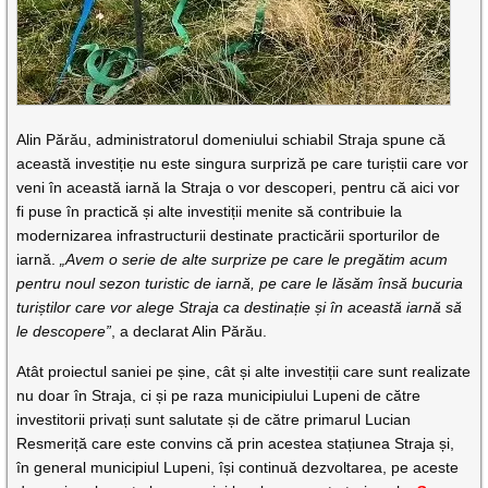
Alin Părău, administratorul domeniului schiabil Straja spune că
această investiție nu este singura surpriză pe care turiștii care vor
veni în această iarnă la Straja o vor descoperi, pentru că aici vor
fi puse în practică și alte investiții menite să contribuie la
modernizarea infrastructurii destinate practicării sporturilor de
iarnă.
„Avem o serie de alte surprize pe care le pregătim acum
pentru noul sezon turistic de iarnă, pe care le lăsăm însă bucuria
turiștilor care vor alege Straja ca destinație și în această iarnă să
le descopere”
, a declarat Alin Părău.
Atât proiectul saniei pe șine, cât și alte investiții care sunt realizate
nu doar în Straja, ci și pe raza municipiului Lupeni de către
investitorii privați sunt salutate și de către primarul Lucian
Resmeriță care este convins că prin acestea stațiunea Straja și,
în general municipiul Lupeni, își continuă dezvoltarea, pe aceste