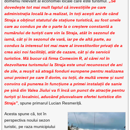
domeniu relevant al economiei locale care este turismul.
„Se
dovedește tot mai mult faptul că investițiile pe care
administrația locală le-a realizat, în toți acești ani de când
Straja a obținut statutul de stațiune turistică, au fost unele
care au condus pe de o parte la o creștere constantă a
numărului de turiști care vin la Straja, atât în sezonul de
iarnă, cât și în sezonul de vară, iar pe de altă parte, au
condus la interesul tot mai mare al investitorilor privați de a
crea aici noi facilități, atât de cazare, cât și de servicii
turistice. Mă bucur că firma Comexim R, al cărei rol în
dezvoltarea turismului la Straja este unul recunoscut de ani
de zile, a reușit să atragă fonduri europene pentru realizarea
unui proiect pe care îl dorim, cu toții, de multă vreme și sunt
convins că punerea în funcțiune a primei instalații de sanie
pe șină din Valea Jiului va fi încă un punct de atracție pentru
turiști și localnici, aducând plusvaloare ofertei turistice din
Straja”
, spune primarul Lucian Resmeriță.
Acesta spune că, tot în
perspectiva noului sezon
turistic, pe raza municipiului