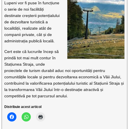
Lupeni vor fi puse în funcțiune
o serie de noi facilități
destinate creșterii potențialului
de dezvoltare turistică a
localității, realizate atât de
companii private, cât și de
administrația publică locală.
Cert este că lucrurile încep să
prindă tot mai mult contur în
Stațiunea Straja, unde
proiectele de turism durabil aduc noi oportunități pentru
comunitățile locale și pentru dezvoltarea economică a Văii Jiului,
contribuind la valorificarea potențialului turistic al Stațiunii Straja și
la transformarea Văii Jiului într-o destinație atractivă și
competitivă pe tot parcursul anului.
Distribuie acest articol