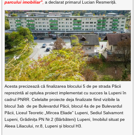
parcului imobiliar”
,
a declarat primarul Lucian Resmeriță.
Acesta precizează că finalizarea blocului 5 de pe strada Păcii
reprezintă al optulea proiect implementat cu succes la Lupeni în
cadrul PNRR. Celelalte proiecte deja finalizate fiind vizibile la
blocul 3ab de pe Bulevardul Păcii, blocul 4a de pe Bulevardul
Păcii, Liceul Teoretic „Mircea Eliade” Lupeni, Sediul Salvamont
Lupeni, Grădinița PN Nr.2 (Bărbăteni) Lupeni, Imobilul situat pe
Aleea Liliacului, nr.8, Lupeni și blocul H3.