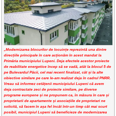
„Modernizarea blocurilor de locuințe reprezintă una dintre
direcțiile principale în care acționăm în acest mandat la
Primăria municipiului Lupeni. Deja efectele acestor proiecte
de reabilitate energetice încep să se vadă, atât la blocul 5 de
pe Bulevardul Păcii, cel mai recent finalizat, cât și la alte
obiective similare pe care le-am realizat deja în cadrul PNRR.
Vreau să informez cetățenii municipiului Lupeni că avem
deja contractate zeci de proiecte similare, pe diverse
programe europene și ne propunem ca, în măsura în care și
proprietarii de apartamente și asociațiile de proprietari ne
solicită, să facem în așa fel încât într-un timp cât mai scurt
posibil, municipiul Lupeni să beneficieze de modernizarea