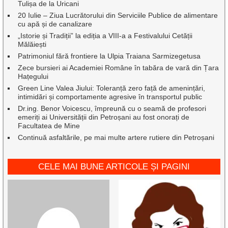
Tulișa de la Uricani
20 Iulie – Ziua Lucrătorului din Serviciile Publice de alimentare
cu apă și de canalizare
„Istorie și Tradiții” la ediția a VIII-a a Festivalului Cetății
Mălăiești
Patrimoniul fără frontiere la Ulpia Traiana Sarmizegetusa
Zece bursieri ai Academiei Române în tabăra de vară din Țara
Hațegului
Green Line Valea Jiului: Toleranță zero față de amenințări,
intimidări și comportamente agresive în transportul public
Dr.ing. Benor Voicescu, împreună cu o seamă de profesori
emeriți ai Universității din Petroșani au fost onorați de
Facultatea de Mine
Continuă asfaltările, pe mai multe artere rutiere din Petroșani
CELE MAI BUNE ARTICOLE ȘI PAGINI