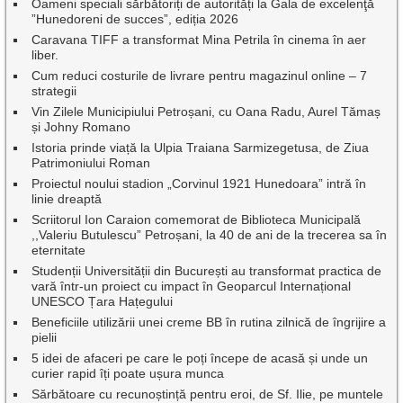
Oameni speciali sărbătoriți de autorități la Gala de excelenţă
”Hunedoreni de succes”, ediția 2026
Caravana TIFF a transformat Mina Petrila în cinema în aer
liber.
Cum reduci costurile de livrare pentru magazinul online – 7
strategii
Vin Zilele Municipiului Petroșani, cu Oana Radu, Aurel Tămaș
și Johny Romano
Istoria prinde viață la Ulpia Traiana Sarmizegetusa, de Ziua
Patrimoniului Roman
Proiectul noului stadion „Corvinul 1921 Hunedoara” intră în
linie dreaptă
Scriitorul Ion Caraion comemorat de Biblioteca Municipală
,,Valeriu Butulescu” Petroșani, la 40 de ani de la trecerea sa în
eternitate
Studenții Universității din București au transformat practica de
vară într-un proiect cu impact în Geoparcul Internațional
UNESCO Țara Hațegului
Beneficiile utilizării unei creme BB în rutina zilnică de îngrijire a
pielii
5 idei de afaceri pe care le poți începe de acasă și unde un
curier rapid îți poate ușura munca
Sărbătoare cu recunoștință pentru eroi, de Sf. Ilie, pe muntele