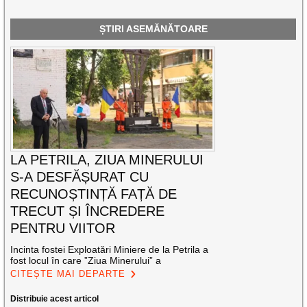
ȘTIRI ASEMĂNĂTOARE
LA PETRILA, ZIUA MINERULUI
S-A DESFĂȘURAT CU
RECUNOȘTINȚĂ FAȚĂ DE
TRECUT ȘI ÎNCREDERE
PENTRU VIITOR
Incinta fostei Exploatări Miniere de la Petrila a
fost locul în care ”Ziua Minerului” a
CITEȘTE MAI DEPARTE
Distribuie acest articol