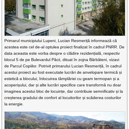
Primarul municipiului Lupeni, Lucian Resmeriță informează că
acestea este cel de-al optulea proiect finalizat în cadrul PNRR. De
data aceasta este vorba despre o clădire rezidențială, respectiv
blocul 5 de pe Bulevardul Păcii, dituat în zojna Bărbăteni, vizavi
de Parcul Copiilor. Potrivit primarului Lucian Resmeriță, în cadrul
acestui proiect au fost executate lucrări de anvelopare termică și
estetică a blocului, înlocuirea tâmplăriei cu geam termopan și a
acoperișului, dar și alte lucrări specifice care transformă nu doar
imaginea acestui bloc de locuințe, dar contribuie semnificativ și la
creșterea gradului de confort al locuitorilor și scăderea costurilor
la energie.