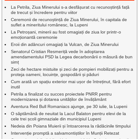
La Petrila, Ziua Minerului s-a desfășurat cu recunoștință față
de trecut și încredere pentru viitor
Ceremonii de recunoștință de Ziua Minerului, în capitala de
suflet a mineritului românesc, la Lupeni
La Petroșani, minerii au fost omagiați de ziua lor printr-o
emoționantă ceremonie
Eroii din adâncuri omagiați la Vulcan, de Ziua Minerului
Senatorul Cristian Resmeriță vede în adoptarea
amendamentului PSD la Legea decarbonării o măsură de bun
simț
Zeci de hectare mistuite și zeci de pompieri mobilizați pentru a
proteja oameni, locuințe, gospodării și păduri
Cum arată un spațiu exterior mai ușor de întreținut, fără efort
inutil
Petrila a finalizat cu succes proiectele PNRR pentru
modernizarea și dotarea unităților de învățământ
Aventura Red Bull Romaniacs ajunge, pe 30 iulie, la Lupeni
O săptămână de neuitat la Lacul Balaton pentru elevi de la
cele trei școli gimnaziale din municipiul Lupeni
Nedeia din Poiana Muierii și întoarcerea la rădăcinile timpului
Intervenție promptă a salvamontiștilor în Munții Retezat