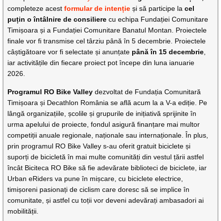
completeze acest
formular de intenție
și să participe la
cel
puțin o întâlnire de consiliere
cu echipa Fundației Comunitare
Timișoara și a Fundației Comunitare Banatul Montan. Proiectele
finale vor fi transmise cel târziu până în 5 decembrie. Proiectele
câștigătoare vor fi selectate și anunțate
până în 15 decembrie
,
iar activitățile din fiecare proiect pot începe din luna ianuarie
2026.
Programul RO Bike Valley
dezvoltat de Fundația Comunitară
Timișoara și Decathlon România se află acum la a V-a ediție. Pe
lângă organizațiile, școlile și grupurile de inițiativă sprijinite în
urma apelului de proiecte, fondul asigură finanțare mai multor
competiții anuale regionale, naționale sau internaționale. În plus,
prin programul RO Bike Valley s-au oferit gratuit biciclete și
suporți de bicicletă în mai multe comunități din vestul țării astfel
încât Biciteca RO Bike să fie adevărate biblioteci de biciclete, iar
Urban eRiders va pune în mișcare, cu biciclete electrice,
timișoreni pasionați de ciclism care doresc să se implice în
comunitate, și astfel cu toții vor deveni adevărați ambasadori ai
mobilității.