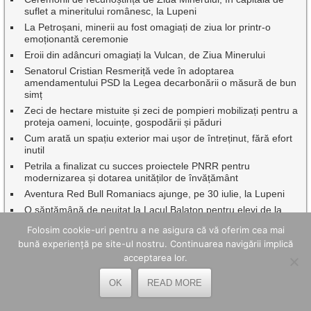
suflet a mineritului românesc, la Lupeni
La Petroșani, minerii au fost omagiați de ziua lor printr-o
emoționantă ceremonie
Eroii din adâncuri omagiați la Vulcan, de Ziua Minerului
Senatorul Cristian Resmeriță vede în adoptarea
amendamentului PSD la Legea decarbonării o măsură de bun
simț
Zeci de hectare mistuite și zeci de pompieri mobilizați pentru a
proteja oameni, locuințe, gospodării și păduri
Cum arată un spațiu exterior mai ușor de întreținut, fără efort
inutil
Petrila a finalizat cu succes proiectele PNRR pentru
modernizarea și dotarea unităților de învățământ
Aventura Red Bull Romaniacs ajunge, pe 30 iulie, la Lupeni
O săptămână de neuitat la Lacul Balaton pentru elevi de la
cele trei școli gimnaziale din municipiul Lupeni
Folosim cookie-uri pentru a ne asigura că vă oferim cea mai
Nedeia din Poiana Muierii și întoarcerea la rădăcinile timpului
bună experiență pe site-ul nostru. Continuarea navigării implică
Intervenție promptă a salvamontiștilor în Munții Retezat
acceptarea lor.
Oameni speciali sărbătoriți de autorități la Gala de excelenţă
”Hunedoreni de succes”, ediția 2026
OK
READ MORE
Caravana TIFF a transformat Mina Petrila în cinema în aer
liber.