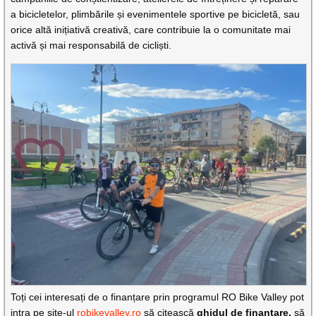
a bicicletelor, plimbările și evenimentele sportive pe bicicletă, sau
orice altă inițiativă creativă, care contribuie la o comunitate mai
activă și mai responsabilă de cicliști.
Toți cei interesați de o finanțare prin programul RO Bike Valley pot
intra pe site-ul
robikevalley.ro
să citească
ghidul de finanțare,
să