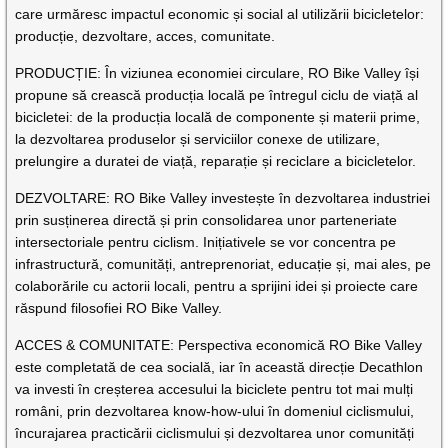
care urmăresc impactul economic și social al utilizării bicicletelor:
producție, dezvoltare, acces, comunitate.
PRODUCȚIE: În viziunea economiei circulare, RO Bike Valley își
propune să crească producția locală pe întregul ciclu de viață al
bicicletei: de la producția locală de componente și materii prime,
la dezvoltarea produselor și serviciilor conexe de utilizare,
prelungire a duratei de viață, reparație și reciclare a bicicletelor.
DEZVOLTARE: RO Bike Valley investește în dezvoltarea industriei
prin susținerea directă și prin consolidarea unor parteneriate
intersectoriale pentru ciclism. Inițiativele se vor concentra pe
infrastructură, comunități, antreprenoriat, educație și, mai ales, pe
colaborările cu actorii locali, pentru a sprijini idei și proiecte care
răspund filosofiei RO Bike Valley.
ACCES & COMUNITATE: Perspectiva economică RO Bike Valley
este completată de cea socială, iar în această direcție Decathlon
va investi în creșterea accesului la biciclete pentru tot mai mulți
români, prin dezvoltarea know-how-ului în domeniul ciclismului,
încurajarea practicării ciclismului și dezvoltarea unor comunități