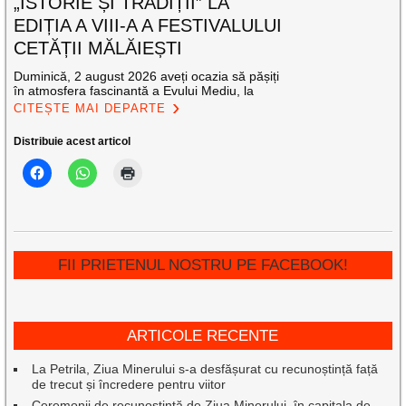
„ISTORIE ȘI TRADIȚII” LA
EDIȚIA A VIII-A A FESTIVALULUI
CETĂȚII MĂLĂIEȘTI
Duminică, 2 august 2026 aveți ocazia să pășiți
în atmosfera fascinantă a Evului Mediu, la
CITEȘTE MAI DEPARTE
Distribuie acest articol
FII PRIETENUL NOSTRU PE FACEBOOK!
ARTICOLE RECENTE
La Petrila, Ziua Minerului s-a desfășurat cu recunoștință față
de trecut și încredere pentru viitor
Ceremonii de recunoștință de Ziua Minerului, în capitala de