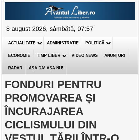
8 august 2026, sâmbătă, 07:57
ACTUALITATE
ADMINISTRAȚIE
POLITICĂ
ECONOMIE
TIMP LIBER
VIDEO NEWS
ANUNȚURI
RADAR
AȘA DA! AȘA NU!
FONDURI PENTRU
PROMOVAREA ȘI
ÎNCURAJAREA
CICLISMULUI DIN
VESTUL ȚĂRII ÎNTR-O