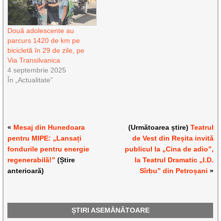
Două adolescente au
parcurs 1420 de km pe
bicicletă în 29 de zile, pe
Via Transilvanica
4 septembrie 2025
În „Actualitate”
«
Mesaj din Hunedoara
(Următoarea știre)
Teatrul
pentru MIPE: „Lansați
de Vest din Reșita invită
fondurile pentru energie
publicul la „Cina de adio”,
regenerabilă!”
(Știre
la Teatrul Dramatic „I.D.
anterioară)
Sîrbu” din Petroșani
»
ȘTIRI ASEMĂNĂTOARE