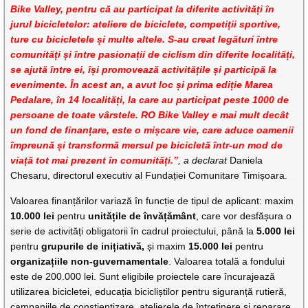
Bike Valley, pentru că au participat la diferite activități în
jurul bicicletelor: ateliere de biciclete, competiții sportive,
ture cu bicicletele și multe altele. S-au creat legături între
comunități și între pasionații de ciclism din diferite localități,
se ajută între ei, își promovează activitățile și participă la
evenimente. În acest an, a avut loc și prima ediție Marea
Pedalare, în 14 localități, la care au participat peste 1000 de
persoane de toate vârstele. RO Bike Valley e mai mult decât
un fond de finanțare, este o mișcare vie, care aduce oamenii
împreună și transformă mersul pe bicicletă într-un mod de
viață tot mai prezent în comunități.”
, a declarat
Daniela
Chesaru, directorul executiv al Fundației Comunitare Timișoara.
Valoarea finanțărilor variază în funcție de tipul de aplicant: maxim
10.000 lei
pentru
unitățile de învățământ
, care vor desfășura o
serie de activități obligatorii în cadrul proiectului, până la
5.000 lei
pentru
grupurile de inițiativă,
și maxim
15.000 lei
pentru
organizațiile non-guvernamentale
. Valoarea totală a fondului
este de 200.000 lei. Sunt eligibile proiectele care încurajează
utilizarea bicicletei, educația bicicliștilor pentru siguranță rutieră,
campaniile de conștientizare, atelierele de întreținere și reparare