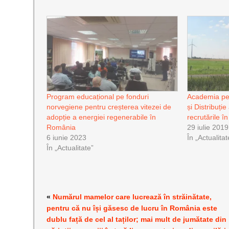
Program educațional pe fonduri
Academia pe
norvegiene pentru creșterea vitezei de
și Distribuți
adopție a energiei regenerabile în
recrutările î
România
29 iulie 2019
6 iunie 2023
În „Actualitat
În „Actualitate”
«
Numărul mamelor care lucrează în străinătate,
pentru că nu își găsesc de lucru în România este
dublu față de cel al taților; mai mult de jumătate din