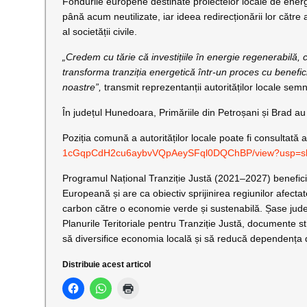
Fondurile europene destinate proiectelor locale de ener
până acum neutilizate, iar ideea redirecționării lor către al
al societății civile.
„Credem cu tărie că investițiile în energie regenerabilă, 
transforma tranziția energetică într-un proces cu benefic
noastre”,
transmit reprezentanții autorităților locale sem
În județul Hunedoara, Primăriile din Petroșani și Brad a
Poziția comună a autorităților locale poate fi consultată a
1cGqpCdH2cu6aybvVQpAeySFql0DQC
hBP/view?usp=s
Programul Național Tranziție Justă (2021–2027) benefic
Europeană și are ca obiectiv sprijinirea regiunilor afectat
carbon către o economie verde și sustenabilă. Șase județ
Planurile Teritoriale pentru Tranziție Justă, documente s
să diversifice economia locală și să reducă dependența de
Distribuie acest articol