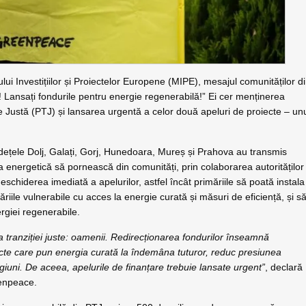
ului Investițiilor și Proiectelor Europene (MIPE), mesajul comunităților d
stă! Lansați fondurile pentru energie regenerabilă!” Ei cer menținerea
e Justă (PTJ) și lansarea urgentă a celor două apeluri de proiecte – un
 județele Dolj, Galați, Gorj, Hunedoara, Mureș și Prahova au transmis
ia energetică să pornească din comunități, prin colaborarea autorităților
deschiderea imediată a apelurilor, astfel încât primăriile să poată instala
ăriile vulnerabile cu acces la energie curată și măsuri de eficiență, și s
rgiei regenerabile.
a tranziției juste: oamenii. Redirecționarea fondurilor înseamnă
iecte care pun energia curată la îndemâna tuturor, reduc presiunea
regiuni. De aceea, apelurile de finanțare trebuie lansate urgent”
, declară
eenpeace.