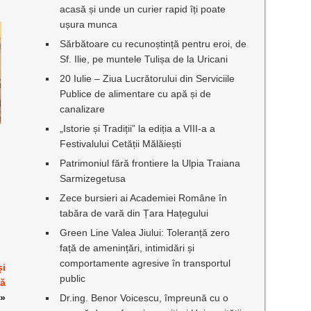
acasă și unde un curier rapid îți poate
ușura munca
Sărbătoare cu recunoștință pentru eroi, de
Sf. Ilie, pe muntele Tulișa de la Uricani
20 Iulie – Ziua Lucrătorului din Serviciile
Publice de alimentare cu apă și de
canalizare
„Istorie și Tradiții” la ediția a VIII-a a
Festivalului Cetății Mălăiești
Patrimoniul fără frontiere la Ulpia Traiana
Sarmizegetusa
Zece bursieri ai Academiei Române în
tabăra de vară din Țara Hațegului
Green Line Valea Jiului: Toleranță zero
față de amenințări, intimidări și
comportamente agresive în transportul
și
public
uă
»
Dr.ing. Benor Voicescu, împreună cu o