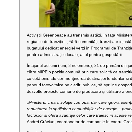
Activiștii Greenpeace au transmis astăzi, în fața Minister
regiunile de tranziție: „Fără comunități, tranziția e inju
bugetului dedicat energiei verzi în Programul de Tranziți
pentru administrațiile locale, altul pentru gospodării.
În ajunul acțiunii (luni, 3 noiembrie), 21 de primării din
către MIPE o poziție comună prin care solicită ca tranziț
cu cetățenii. Ele cer menținerea destinației fondurilor și 
panouri fotovoltaice pe clădiri publice, să sprijine gospod
dezvolte proiecte comune de producere și utilizare a ene
„Ministerul vrea o soluție comodă, dar care ignoră esenț
renunțarea la sprijinirea comunităților de energie – pro
facturilor și oferă avantaje celor care trăiesc în aceste 
Andrei Crăciun, coordonator de campanie în cadrul Gr