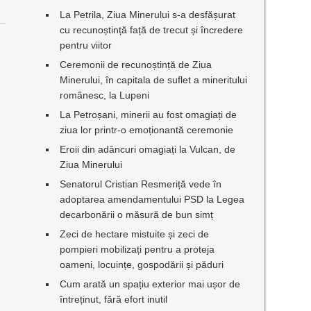
La Petrila, Ziua Minerului s-a desfășurat
cu recunoștință față de trecut și încredere
pentru viitor
Ceremonii de recunoștință de Ziua
Minerului, în capitala de suflet a mineritului
românesc, la Lupeni
La Petroșani, minerii au fost omagiați de
ziua lor printr-o emoționantă ceremonie
Eroii din adâncuri omagiați la Vulcan, de
Ziua Minerului
Senatorul Cristian Resmeriță vede în
adoptarea amendamentului PSD la Legea
decarbonării o măsură de bun simț
Zeci de hectare mistuite și zeci de
pompieri mobilizați pentru a proteja
oameni, locuințe, gospodării și păduri
Cum arată un spațiu exterior mai ușor de
întreținut, fără efort inutil