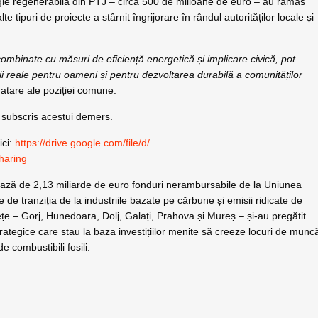
gie regenerabilă din PTJ – circa 500 de milioane de euro – au rămas
te tipuri de proiecte a stârnit îngrijorare în rândul autorităților locale și
combinate cu măsuri de eficiență energetică și implicare civică, pot
ii reale pentru oameni și pentru dezvoltarea durabilă a comunităților
natare ale poziției comune.
u subscris acestui demers.
ici:
https://drive.google.com/file/
d/
haring
iază de 2,13 miliarde de euro fonduri nerambursabile de la Uniunea
e de tranziția de la industriile bazate pe cărbune și emisii ridicate de
e – Gorj, Hunedoara, Dolj, Galați, Prahova și Mureș – și-au pregătit
trategice care stau la baza investițiilor menite să creeze locuri de munc
 combustibili fosili.