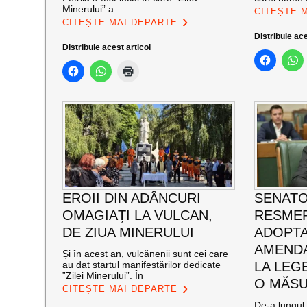
Minerului” a
CITEȘTE 
CITEȘTE MAI DEPARTE
Distribuie ace
Distribuie acest articol
EROII DIN ADÂNCURI
SENATO
OMAGIAȚI LA VULCAN,
RESMER
DE ZIUA MINERULUI
ADOPT
AMENDA
Și în acest an, vulcănenii sunt cei care
au dat startul manifestărilor dedicate
LA LEG
”Zilei Minerului”. În
O MĂSU
CITEȘTE MAI DEPARTE
De-a lungul 