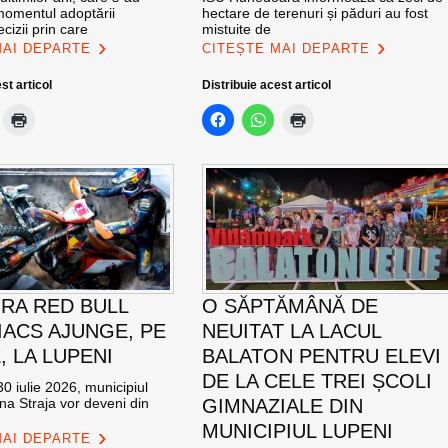
momentul adoptării
hectare de terenuri și păduri au fost
cizii prin care
mistuite de
MAI DEPARTE
CITEȘTE MAI DEPARTE
st articol
Distribuie acest articol
RA RED BULL
O SĂPTĂMÂNĂ DE
ACS AJUNGE, PE
NEUITAT LA LACUL
E, LA LUPENI
BALATON PENTRU ELEVI
DE LA CELE TREI ȘCOLI
0 iulie 2026, municipiul
na Straja vor deveni din
GIMNAZIALE DIN
MUNICIPIUL LUPENI
MAI DEPARTE