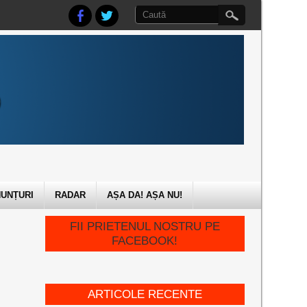
UNȚURI
RADAR
AȘA DA! AȘA NU!
FII PRIETENUL NOSTRU PE
FACEBOOK!
ARTICOLE RECENTE