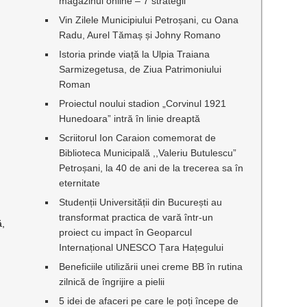
magazinul online – 7 strategii
Vin Zilele Municipiului Petroșani, cu Oana
Radu, Aurel Tămaș și Johny Romano
Istoria prinde viață la Ulpia Traiana
Sarmizegetusa, de Ziua Patrimoniului
Roman
Proiectul noului stadion „Corvinul 1921
Hunedoara” intră în linie dreaptă
Scriitorul Ion Caraion comemorat de
Biblioteca Municipală ,,Valeriu Butulescu”
Petroșani, la 40 de ani de la trecerea sa în
eternitate
Studenții Universității din București au
transformat practica de vară într-un
ă,
proiect cu impact în Geoparcul
Internațional UNESCO Țara Hațegului
Beneficiile utilizării unei creme BB în rutina
zilnică de îngrijire a pielii
5 idei de afaceri pe care le poți începe de