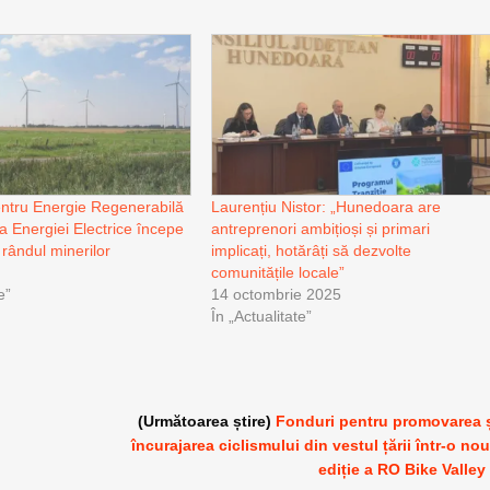
ntru Energie Regenerabilă
Laurențiu Nistor: „Hunedoara are
e a Energiei Electrice începe
antreprenori ambițioși și primari
n rândul minerilor
implicați, hotărâți să dezvolte
comunitățile locale”
e”
14 octombrie 2025
În „Actualitate”
(Următoarea știre)
Fonduri pentru promovarea 
încurajarea ciclismului din vestul țării într-o no
ediție a RO Bike Valley