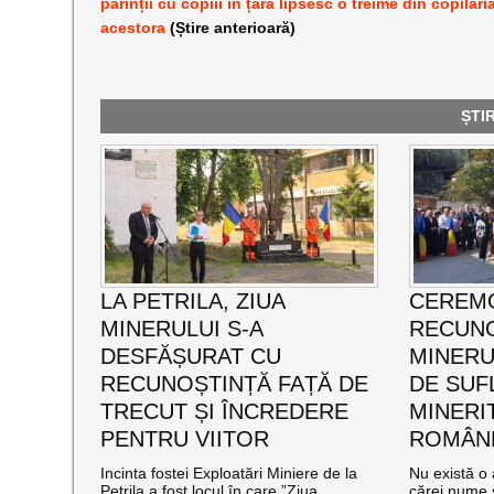
părinții cu copiii în țară lipsesc o treime din copilări
acestora
(Știre anterioară)
ȘTI
LA PETRILA, ZIUA
CEREMO
MINERULUI S-A
RECUNO
DESFĂȘURAT CU
MINERUL
RECUNOȘTINȚĂ FAȚĂ DE
DE SUF
TRECUT ȘI ÎNCREDERE
MINERI
PENTRU VIITOR
ROMÂNE
Incinta fostei Exploatări Miniere de la
Nu există o 
Petrila a fost locul în care ”Ziua
cărei nume s