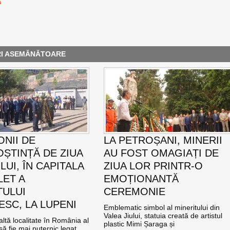
a
RI ASEMĂNĂTOARE
NII DE
LA PETROȘANI, MINERII
ȘTINȚĂ DE ZIUA
AU FOST OMAGIAȚI DE
UI, ÎN CAPITALA
ZIUA LOR PRINTR-O
LET A
EMOȚIONANTĂ
TULUI
CEREMONIE
SC, LA LUPENI
Emblematic simbol al mineritului din
Valea Jiului, statuia creată de artistul
altă localitate în România al
plastic Mimi Șaraga și
ă fie mai puternic legat