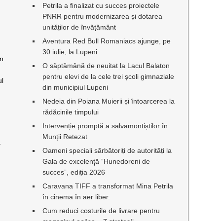
Petrila a finalizat cu succes proiectele
PNRR pentru modernizarea și dotarea
unităților de învățământ
Aventura Red Bull Romaniacs ajunge, pe
30 iulie, la Lupeni
in
O săptămână de neuitat la Lacul Balaton
pentru elevi de la cele trei școli gimnaziale
ul
din municipiul Lupeni
Nedeia din Poiana Muierii și întoarcerea la
rădăcinile timpului
Intervenție promptă a salvamontiștilor în
Munții Retezat
ă
Oameni speciali sărbătoriți de autorități la
Gala de excelenţă ”Hunedoreni de
succes”, ediția 2026
Caravana TIFF a transformat Mina Petrila
în cinema în aer liber.
Cum reduci costurile de livrare pentru