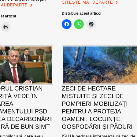
CITEȘTE MAI DEPARTE
MAI DEPARTE
Distribuie acest articol
st articol
RUL CRISTIAN
ZECI DE HECTARE
IȚĂ VEDE ÎN
MISTUITE ȘI ZECI DE
AREA
POMPIERI MOBILIZAȚI
MENTULUI PSD
PENTRU A PROTEJA
EA DECARBONĂRII
OAMENI, LOCUINȚE,
RĂ DE BUN SIMȚ
GOSPODĂRII ȘI PĂDURI
ultimilor ani, care s-au
ISU Hunedoara informează că zeci de