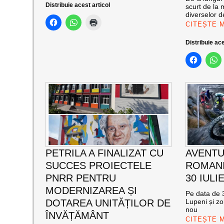
Distribuie acest articol
scurt de la 
diverselor de
CITEȘTE 
Distribuie ace
PETRILA A FINALIZAT CU
AVENTU
SUCCES PROIECTELE
ROMANI
PNRR PENTRU
30 IULI
MODERNIZAREA ȘI
Pe data de 3
DOTAREA UNITĂȚILOR DE
Lupeni și zo
nou
ÎNVĂȚĂMÂNT
CITEȘTE 