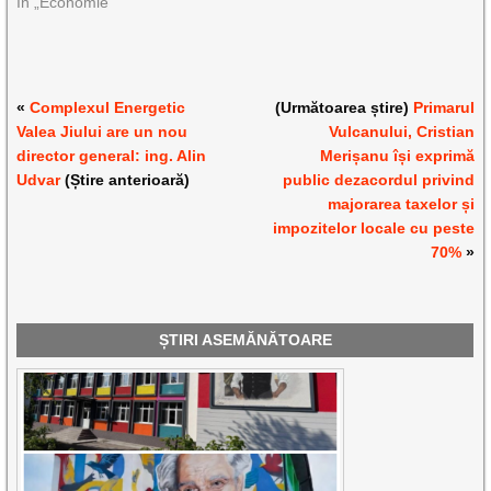
În „Economie”
«
Complexul Energetic
(Următoarea știre)
Primarul
Valea Jiului are un nou
Vulcanului, Cristian
director general: ing. Alin
Merișanu își exprimă
Udvar
(Știre anterioară)
public dezacordul privind
majorarea taxelor și
impozitelor locale cu peste
70%
»
ȘTIRI ASEMĂNĂTOARE