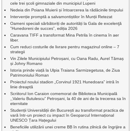
cele trei școli gimnaziale din municipiul Lupeni
Nedeia din Poiana Muierii și întoarcerea la rădăcinile timpului
Intervenție promptă a salvamontiștilor în Munții Retezat
Oameni speciali sărbătoriți de autorități la Gala de excelenţă
”Hunedoreni de succes”, ediția 2026
Caravana TIFF a transformat Mina Petrila în cinema în aer
liber.
Cum reduci costurile de livrare pentru magazinul online – 7
strategii
Vin Zilele Municipiului Petroșani, cu Oana Radu, Aurel Tămaș
și Johny Romano
Istoria prinde viață la Ulpia Traiana Sarmizegetusa, de Ziua
Patrimoniului Roman
Proiectul noului stadion „Corvinul 1921 Hunedoara” intră în
linie dreaptă
Scriitorul Ion Caraion comemorat de Biblioteca Municipală
,,Valeriu Butulescu” Petroșani, la 40 de ani de la trecerea sa în
eternitate
Studenții Universității din București au transformat practica de
vară într-un proiect cu impact în Geoparcul Internațional
UNESCO Țara Hațegului
Beneficiile utilizării unei creme BB în rutina zilnică de îngrijire a