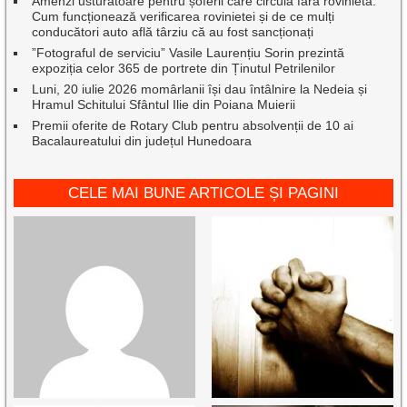
Amenzi usturătoare pentru șoferii care circulă fără rovinietă:
Cum funcționează verificarea rovinietei și de ce mulți
conducători auto află târziu că au fost sancționați
”Fotograful de serviciu” Vasile Laurențiu Sorin prezintă
expoziția celor 365 de portrete din Ținutul Petrilenilor
Luni, 20 iulie 2026 momârlanii își dau întâlnire la Nedeia și
Hramul Schitului Sfântul Ilie din Poiana Muierii
Premii oferite de Rotary Club pentru absolvenții de 10 ai
Bacalaureatului din județul Hunedoara
CELE MAI BUNE ARTICOLE ȘI PAGINI