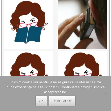
Folosim cookie-uri pentru a ne asigura că vă oferim cea mai
bună experiență pe site-ul nostru. Continuarea navigării implică
acceptarea lor.
OK
READ MORE