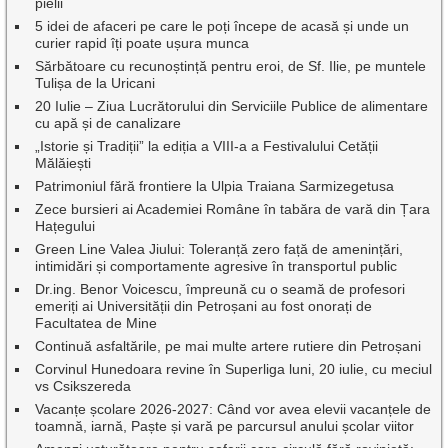
pielii
5 idei de afaceri pe care le poți începe de acasă și unde un
curier rapid îți poate ușura munca
Sărbătoare cu recunoștință pentru eroi, de Sf. Ilie, pe muntele
Tulișa de la Uricani
20 Iulie – Ziua Lucrătorului din Serviciile Publice de alimentare
cu apă și de canalizare
„Istorie și Tradiții” la ediția a VIII-a a Festivalului Cetății
Mălăiești
Patrimoniul fără frontiere la Ulpia Traiana Sarmizegetusa
Zece bursieri ai Academiei Române în tabăra de vară din Țara
Hațegului
Green Line Valea Jiului: Toleranță zero față de amenințări,
intimidări și comportamente agresive în transportul public
Dr.ing. Benor Voicescu, împreună cu o seamă de profesori
emeriți ai Universității din Petroșani au fost onorați de
Facultatea de Mine
Continuă asfaltările, pe mai multe artere rutiere din Petroșani
Corvinul Hunedoara revine în Superliga luni, 20 iulie, cu meciul
vs Csikszereda
Vacanțe școlare 2026-2027: Când vor avea elevii vacanțele de
toamnă, iarnă, Paște și vară pe parcursul anului școlar viitor