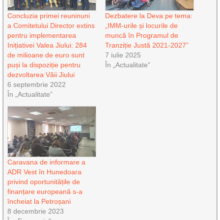
Concluzia primei reuninuni
Dezbatere la Deva pe tema:
a Comitetului Director extins
„IMM-urile și locurile de
pentru implementarea
muncă în Programul de
Inițiativei Valea Jiului: 284
Tranziție Justă 2021-2027”
de milioane de euro sunt
7 iulie 2025
puși la dispoziție pentru
În „Actualitate”
dezvoltarea Văii Jiului
6 septembrie 2022
În „Actualitate”
Caravana de informare a
ADR Vest în Hunedoara
privind oportunitățile de
finanțare europeană s-a
încheiat la Petroșani
8 decembrie 2023