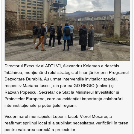
Directorul Executiv al ADTI VJ, Alexandru Kelemen a deschis
întâlnirea, menționând rolul strategic al finanțărilor prin Programul
Dezvoltare Durabilă. Au urmat intervențiile invitaților speciali,
respectiv Mariana Iusco , din partea GD REGIO (online) și
Răzvan Popescu, Secretar de Stat la Ministerul Investițiilor și
Proiectelor Europene, care au evidențiat importanța colaborării
interinstituționale și potențialul regiunii.
Viceprimarul municipiului Lupeni, Iacob-Viorel Mesaroș a
reafirmat sprijinul local și a subliniat necesitatea verificării în teren
pentru validarea corectă a proiectelor.