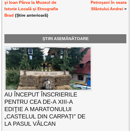
și Ioan Pârva la Muzeul de
Petroșani în seara
Istorie Locală și Etnografie
Sfântului Andrei
»
Brad
(Știre anterioară)
ȘTIRI ASEMĂNĂTOARE
AU ÎNCEPUT ÎNSCRIERILE
PENTRU CEA DE-A XIII-A
EDIŢIE A MARATONULUI
„CASTELUL DIN CARPAȚI” DE
LA PASUL VÂLCAN