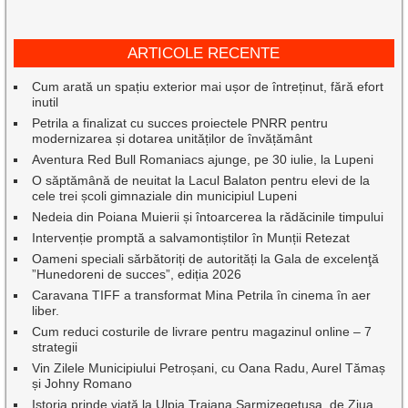
ARTICOLE RECENTE
Cum arată un spațiu exterior mai ușor de întreținut, fără efort
inutil
Petrila a finalizat cu succes proiectele PNRR pentru
modernizarea și dotarea unităților de învățământ
Aventura Red Bull Romaniacs ajunge, pe 30 iulie, la Lupeni
O săptămână de neuitat la Lacul Balaton pentru elevi de la
cele trei școli gimnaziale din municipiul Lupeni
Nedeia din Poiana Muierii și întoarcerea la rădăcinile timpului
Intervenție promptă a salvamontiștilor în Munții Retezat
Oameni speciali sărbătoriți de autorități la Gala de excelenţă
”Hunedoreni de succes”, ediția 2026
Caravana TIFF a transformat Mina Petrila în cinema în aer
liber.
Cum reduci costurile de livrare pentru magazinul online – 7
strategii
Vin Zilele Municipiului Petroșani, cu Oana Radu, Aurel Tămaș
și Johny Romano
Istoria prinde viață la Ulpia Traiana Sarmizegetusa, de Ziua