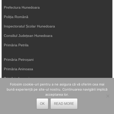
Prefectura Hunedoara
Poliția Română
Inspectoratul Școlar Hunedoara
Consiliul Județean Hunedoara
Primăria Petrila
Primăria Petroșani
Primăria Aninoasa
Primăria Lupeni
Folosim cookie-uri pentru a ne asigura că vă oferim cea mai
Direcția de Sănătate Hunedoara
bună experiență pe site-ul nostru. Continuarea navigării implică
acceptarea lor.
Primăria Uricani
OK
READ MORE
ISU Hunedoara