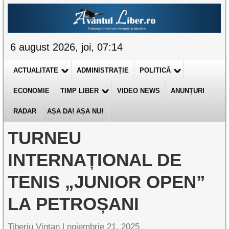
6 august 2026, joi, 07:14
ACTUALITATE
ADMINISTRAȚIE
POLITICĂ
ECONOMIE
TIMP LIBER
VIDEO NEWS
ANUNȚURI
RADAR
AȘA DA! AȘA NU!
TURNEU
INTERNAȚIONAL DE
TENIS „JUNIOR OPEN”
LA PETROȘANI
Tiberiu Vințan |
noiembrie 21, 2025