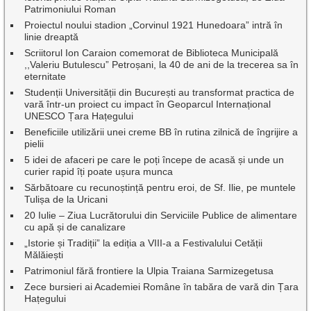
Patrimoniului Roman
Proiectul noului stadion „Corvinul 1921 Hunedoara” intră în
linie dreaptă
Scriitorul Ion Caraion comemorat de Biblioteca Municipală
,,Valeriu Butulescu” Petroșani, la 40 de ani de la trecerea sa în
eternitate
Studenții Universității din București au transformat practica de
vară într-un proiect cu impact în Geoparcul Internațional
UNESCO Țara Hațegului
Beneficiile utilizării unei creme BB în rutina zilnică de îngrijire a
pielii
5 idei de afaceri pe care le poți începe de acasă și unde un
curier rapid îți poate ușura munca
Sărbătoare cu recunoștință pentru eroi, de Sf. Ilie, pe muntele
Tulișa de la Uricani
20 Iulie – Ziua Lucrătorului din Serviciile Publice de alimentare
cu apă și de canalizare
„Istorie și Tradiții” la ediția a VIII-a a Festivalului Cetății
Mălăiești
Patrimoniul fără frontiere la Ulpia Traiana Sarmizegetusa
Zece bursieri ai Academiei Române în tabăra de vară din Țara
Hațegului