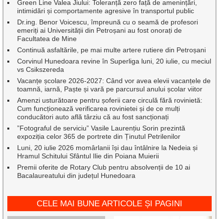
Green Line Valea Jiului: Toleranță zero față de amenințări,
intimidări și comportamente agresive în transportul public
Dr.ing. Benor Voicescu, împreună cu o seamă de profesori
emeriți ai Universității din Petroșani au fost onorați de
Facultatea de Mine
Continuă asfaltările, pe mai multe artere rutiere din Petroșani
Corvinul Hunedoara revine în Superliga luni, 20 iulie, cu meciul
vs Csikszereda
Vacanțe școlare 2026-2027: Când vor avea elevii vacanțele de
toamnă, iarnă, Paște și vară pe parcursul anului școlar viitor
Amenzi usturătoare pentru șoferii care circulă fără rovinietă:
Cum funcționează verificarea rovinietei și de ce mulți
conducători auto află târziu că au fost sancționați
”Fotograful de serviciu” Vasile Laurențiu Sorin prezintă
expoziția celor 365 de portrete din Ținutul Petrilenilor
Luni, 20 iulie 2026 momârlanii își dau întâlnire la Nedeia și
Hramul Schitului Sfântul Ilie din Poiana Muierii
Premii oferite de Rotary Club pentru absolvenții de 10 ai
Bacalaureatului din județul Hunedoara
CELE MAI BUNE ARTICOLE ȘI PAGINI