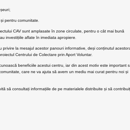
șeuri;
i și pentru comunitate.
ectului CAV sunt amplasate în zone circulate, pentru o cât mai bună
au investițiile aflate în imediata apropiere.
c cu privire la mesajul acestor panouri informative, deși conținutul acestor
proiectul Centrului de Colectare prin Aport Voluntar.
 cunoască beneficiile acestui centru, iar din acest motiv este important 
 comunitate, care ne va ajuta să avem un mediu mai curat pentru noi și
tă să consultați informațiile de pe materialele distribuite și să contribuiț