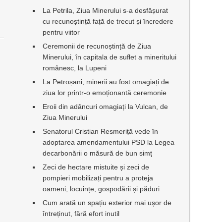
La Petrila, Ziua Minerului s-a desfășurat
cu recunoștință față de trecut și încredere
pentru viitor
Ceremonii de recunoștință de Ziua
Minerului, în capitala de suflet a mineritului
românesc, la Lupeni
La Petroșani, minerii au fost omagiați de
ziua lor printr-o emoționantă ceremonie
Eroii din adâncuri omagiați la Vulcan, de
Ziua Minerului
Senatorul Cristian Resmeriță vede în
adoptarea amendamentului PSD la Legea
decarbonării o măsură de bun simț
Zeci de hectare mistuite și zeci de
pompieri mobilizați pentru a proteja
oameni, locuințe, gospodării și păduri
Cum arată un spațiu exterior mai ușor de
întreținut, fără efort inutil