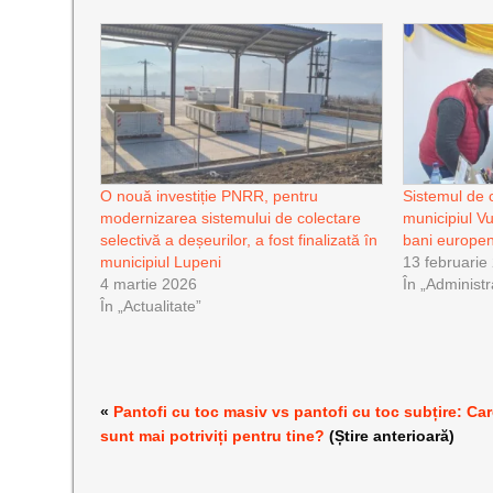
O nouă investiție PNRR, pentru
Sistemul de c
modernizarea sistemului de colectare
municipiul V
selectivă a deșeurilor, a fost finalizată în
bani europen
municipiul Lupeni
13 februarie
4 martie 2026
În „Administr
În „Actualitate”
«
Pantofi cu toc masiv vs pantofi cu toc subțire: Ca
sunt mai potriviți pentru tine?
(Știre anterioară)