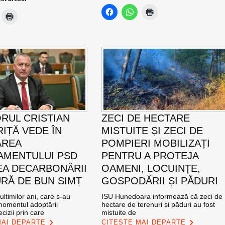
RUL CRISTIAN
ZECI DE HECTARE
IȚĂ VEDE ÎN
MISTUITE ȘI ZECI DE
AREA
POMPIERI MOBILIZAȚI
MENTULUI PSD
PENTRU A PROTEJA
EA DECARBONĂRII
OAMENI, LOCUINȚE,
RĂ DE BUN SIMȚ
GOSPODĂRII ȘI PĂDURI
ultimilor ani, care s-au
ISU Hunedoara informează că zeci de
momentul adoptării
hectare de terenuri și păduri au fost
cizii prin care
mistuite de
MAI DEPARTE
CITEȘTE MAI DEPARTE