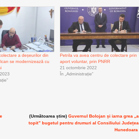
olectare a deșeurilor din
Petrila va avea centru de colectare prin
ulcan se modernizează cu
aport voluntar, prin PNRR
i
21 octombrie 2022
 2023
În „Administrație”
ație”
re
(Următoarea știre)
Guvernul Bolojan și iarna grea „
topit” bugetul pentru drumuri al Consiliului Județe
Hunedoara