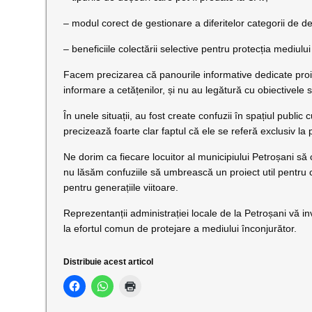
– modul corect de gestionare a diferitelor categorii de de
– beneficiile colectării selective pentru protecția mediulu
Facem precizarea că panourile informative dedicate proi
informare a cetățenilor, și nu au legătură cu obiectivele s
În unele situații, au fost create confuzii în spațiul publi
precizează foarte clar faptul că ele se referă exclusiv la 
Ne dorim ca fiecare locuitor al municipiului Petroșani să
nu lăsăm confuziile să umbrească un proiect util pentru
pentru generațiile viitoare.
Reprezentanții administrației locale de la Petroșani vă invi
la efortul comun de protejare a mediului înconjurător.
Distribuie acest articol