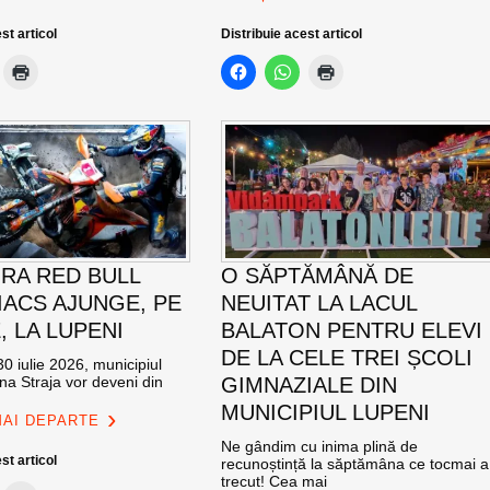
st articol
Distribuie acest articol
RA RED BULL
O SĂPTĂMÂNĂ DE
ACS AJUNGE, PE
NEUITAT LA LACUL
E, LA LUPENI
BALATON PENTRU ELEVI
DE LA CELE TREI ȘCOLI
0 iulie 2026, municipiul
na Straja vor deveni din
GIMNAZIALE DIN
MUNICIPIUL LUPENI
MAI DEPARTE
Ne gândim cu inima plină de
st articol
recunoștință la săptămâna ce tocmai a
trecut! Cea mai