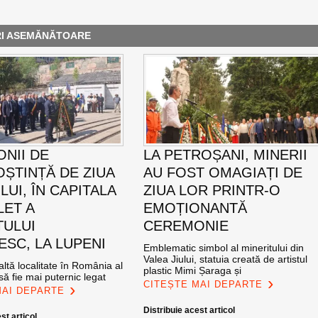
RI ASEMĂNĂTOARE
NII DE
LA PETROȘANI, MINERII
ȘTINȚĂ DE ZIUA
AU FOST OMAGIAȚI DE
UI, ÎN CAPITALA
ZIUA LOR PRINTR-O
LET A
EMOȚIONANTĂ
TULUI
CEREMONIE
SC, LA LUPENI
Emblematic simbol al mineritului din
Valea Jiului, statuia creată de artistul
altă localitate în România al
plastic Mimi Șaraga și
ă fie mai puternic legat
CITEȘTE MAI DEPARTE
MAI DEPARTE
Distribuie acest articol
st articol