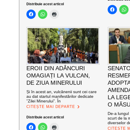
Distribuie acest articol
EROII DIN ADÂNCURI
SENATO
OMAGIAȚI LA VULCAN,
RESMER
DE ZIUA MINERULUI
ADOPT
AMENDA
Și în acest an, vulcănenii sunt cei care
au dat startul manifestărilor dedicate
LA LEG
”Zilei Minerului”. În
O MĂSU
CITEȘTE MAI DEPARTE
De-a lungul 
Distribuie acest articol
scurt de la 
diverselor de
CITEȘTE 