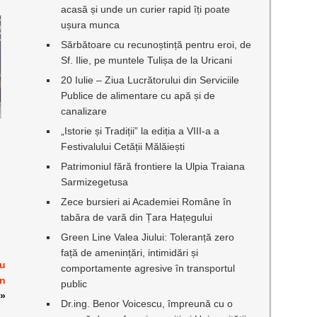
acasă și unde un curier rapid îți poate
ușura munca
Sărbătoare cu recunoștință pentru eroi, de
Sf. Ilie, pe muntele Tulișa de la Uricani
20 Iulie – Ziua Lucrătorului din Serviciile
Publice de alimentare cu apă și de
canalizare
„Istorie și Tradiții” la ediția a VIII-a a
Festivalului Cetății Mălăiești
Patrimoniul fără frontiere la Ulpia Traiana
Sarmizegetusa
Zece bursieri ai Academiei Române în
tabăra de vară din Țara Hațegului
Green Line Valea Jiului: Toleranță zero
față de amenințări, intimidări și
au
comportamente agresive în transportul
an
public
»
Dr.ing. Benor Voicescu, împreună cu o