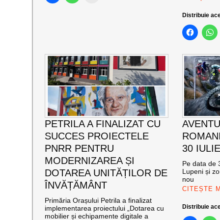
Distribuie ace
PETRILA A FINALIZAT CU
AVENTU
SUCCES PROIECTELE
ROMANI
PNRR PENTRU
30 IULI
MODERNIZAREA ȘI
Pe data de 3
DOTAREA UNITĂȚILOR DE
Lupeni și zo
nou
ÎNVĂȚĂMÂNT
CITEȘTE 
Primăria Orașului Petrila a finalizat
Distribuie ace
implementarea proiectului „Dotarea cu
mobilier și echipamente digitale a