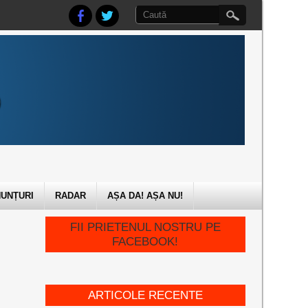
UNȚURI
RADAR
AȘA DA! AȘA NU!
FII PRIETENUL NOSTRU PE
FACEBOOK!
ARTICOLE RECENTE