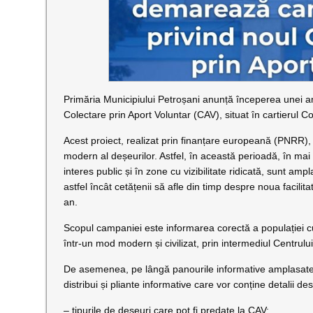
Primăria Municipiului Petroșani anunță începerea unei am
Colectare prin Aport Voluntar (CAV), situat în cartierul C
Acest proiect, realizat prin finanțare europeană (PNRR)
modern al deșeurilor. Astfel, în această perioadă, în mai
interes public și în zone cu vizibilitate ridicată, sunt am
astfel încât cetățenii să afle din timp despre noua facil
an.
Scopul campaniei este informarea corectă a populației cu p
într-un mod modern și civilizat, prin intermediul Centrulu
De asemenea, pe lângă panourile informative amplasate î
distribui și pliante informative care vor conține detalii de
– tipurile de deșeuri care pot fi predate la CAV;