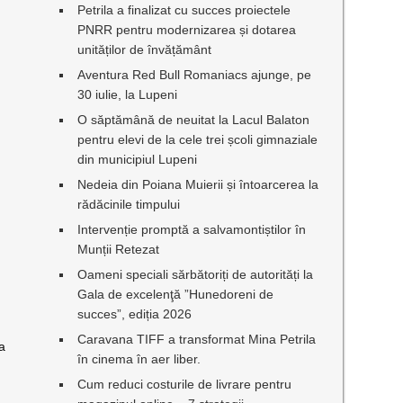
Petrila a finalizat cu succes proiectele
PNRR pentru modernizarea și dotarea
unităților de învățământ
Aventura Red Bull Romaniacs ajunge, pe
30 iulie, la Lupeni
O săptămână de neuitat la Lacul Balaton
pentru elevi de la cele trei școli gimnaziale
din municipiul Lupeni
Nedeia din Poiana Muierii și întoarcerea la
rădăcinile timpului
Intervenție promptă a salvamontiștilor în
Munții Retezat
Oameni speciali sărbătoriți de autorități la
Gala de excelenţă ”Hunedoreni de
succes”, ediția 2026
Caravana TIFF a transformat Mina Petrila
va
în cinema în aer liber.
Cum reduci costurile de livrare pentru