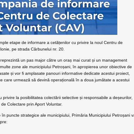
ple etape de informare a cetățenilor cu privire la noul Centru de
olonie, pe strada Cărbunelui nr. 20.
, reprezintă un pas major către un oraș mai curat și un management
 multe zone ale municipiului Petroșani, în apropierea unor obiective de
plasate și vor fi amplasate panouri informative dedicate acestui proiect,
itate care urmează să devină operațională în a doua jumătate a acestui
rivire la posibilitatea colectării selective și responsabile a deșeurilor,
i de Colectare prin Aport Voluntar.
n puncte strategice ale municipiului, Primăria Municipiului Petroșani 
spre: