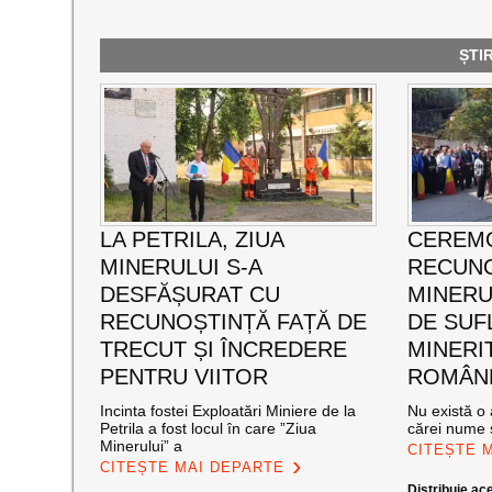
ȘTI
LA PETRILA, ZIUA
CEREMO
MINERULUI S-A
RECUNO
DESFĂȘURAT CU
MINERUL
RECUNOȘTINȚĂ FAȚĂ DE
DE SUF
TRECUT ȘI ÎNCREDERE
MINERI
PENTRU VIITOR
ROMÂNE
Incinta fostei Exploatări Miniere de la
Nu există o 
Petrila a fost locul în care ”Ziua
cărei nume s
Minerului” a
CITEȘTE 
CITEȘTE MAI DEPARTE
Distribuie ace