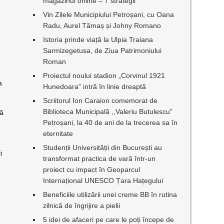
magazinul online – 7 strategii
Vin Zilele Municipiului Petroșani, cu Oana
Radu, Aurel Tămaș și Johny Romano
Istoria prinde viață la Ulpia Traiana
Sarmizegetusa, de Ziua Patrimoniului
Roman
Proiectul noului stadion „Corvinul 1921
a
Hunedoara” intră în linie dreaptă
Scriitorul Ion Caraion comemorat de
Biblioteca Municipală ,,Valeriu Butulescu”
să
Petroșani, la 40 de ani de la trecerea sa în
eternitate
Studenții Universității din București au
i
transformat practica de vară într-un
proiect cu impact în Geoparcul
Internațional UNESCO Țara Hațegului
Beneficiile utilizării unei creme BB în rutina
zilnică de îngrijire a pielii
5 idei de afaceri pe care le poți începe de