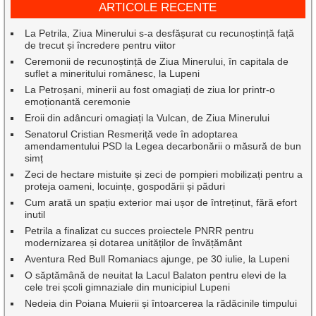
ARTICOLE RECENTE
La Petrila, Ziua Minerului s-a desfășurat cu recunoștință față
de trecut și încredere pentru viitor
Ceremonii de recunoștință de Ziua Minerului, în capitala de
suflet a mineritului românesc, la Lupeni
La Petroșani, minerii au fost omagiați de ziua lor printr-o
emoționantă ceremonie
Eroii din adâncuri omagiați la Vulcan, de Ziua Minerului
Senatorul Cristian Resmeriță vede în adoptarea
amendamentului PSD la Legea decarbonării o măsură de bun
simț
Zeci de hectare mistuite și zeci de pompieri mobilizați pentru a
proteja oameni, locuințe, gospodării și păduri
Cum arată un spațiu exterior mai ușor de întreținut, fără efort
inutil
Petrila a finalizat cu succes proiectele PNRR pentru
modernizarea și dotarea unităților de învățământ
Aventura Red Bull Romaniacs ajunge, pe 30 iulie, la Lupeni
O săptămână de neuitat la Lacul Balaton pentru elevi de la
cele trei școli gimnaziale din municipiul Lupeni
Nedeia din Poiana Muierii și întoarcerea la rădăcinile timpului