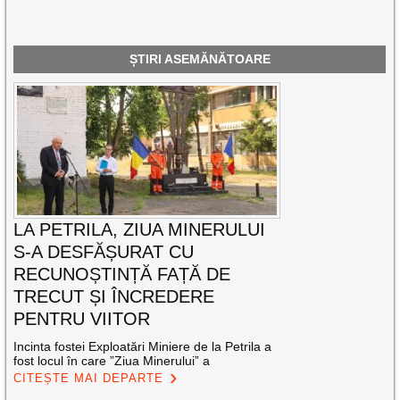
ȘTIRI ASEMĂNĂTOARE
LA PETRILA, ZIUA MINERULUI
S-A DESFĂȘURAT CU
RECUNOȘTINȚĂ FAȚĂ DE
TRECUT ȘI ÎNCREDERE
PENTRU VIITOR
Incinta fostei Exploatări Miniere de la Petrila a
fost locul în care ”Ziua Minerului” a
CITEȘTE MAI DEPARTE