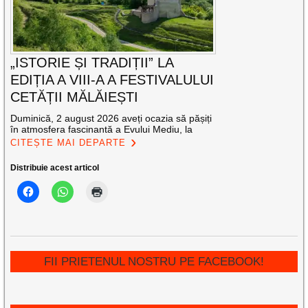
„ISTORIE ȘI TRADIȚII” LA
EDIȚIA A VIII-A A FESTIVALULUI
CETĂȚII MĂLĂIEȘTI
Duminică, 2 august 2026 aveți ocazia să pășiți
în atmosfera fascinantă a Evului Mediu, la
CITEȘTE MAI DEPARTE
Distribuie acest articol
FII PRIETENUL NOSTRU PE FACEBOOK!