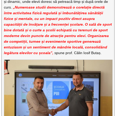
și dinamic, unde elevii doresc să petreacă timp și după orele de
curs.
„Numeroase studii demonstrează o corelație directă
între activitatea fizică regulată și îmbunătățirea sănătății
fizice și mentale, cu un impact pozitiv direct asupra
capacității de învățare și a frecvenței școlare. O sală de sport
bine dotată și o curte a școlii echipată cu terenuri de sport
moderne devin puncte de atracție pentru elevi. Organizarea
de competiții, turnee și evenimente sportive generează
entuziasm și un sentiment de mândrie locală, consolidând
legătura elevilor cu școala”,
spune prof. Călin Iosif Butaș.