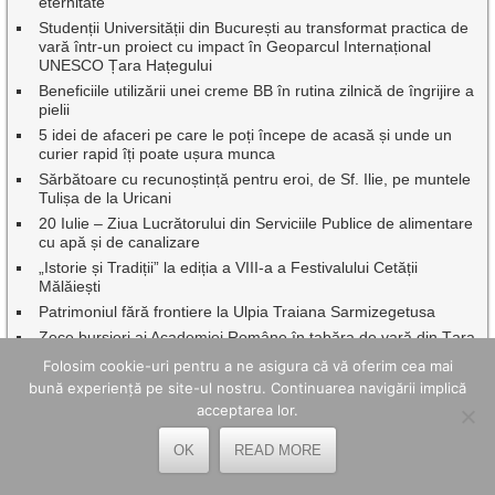
eternitate
Studenții Universității din București au transformat practica de
vară într-un proiect cu impact în Geoparcul Internațional
UNESCO Țara Hațegului
Beneficiile utilizării unei creme BB în rutina zilnică de îngrijire a
pielii
5 idei de afaceri pe care le poți începe de acasă și unde un
curier rapid îți poate ușura munca
Sărbătoare cu recunoștință pentru eroi, de Sf. Ilie, pe muntele
Tulișa de la Uricani
20 Iulie – Ziua Lucrătorului din Serviciile Publice de alimentare
cu apă și de canalizare
„Istorie și Tradiții” la ediția a VIII-a a Festivalului Cetății
Mălăiești
Patrimoniul fără frontiere la Ulpia Traiana Sarmizegetusa
Zece bursieri ai Academiei Române în tabăra de vară din Țara
Hațegului
Folosim cookie-uri pentru a ne asigura că vă oferim cea mai
Green Line Valea Jiului: Toleranță zero față de amenințări,
bună experiență pe site-ul nostru. Continuarea navigării implică
intimidări și comportamente agresive în transportul public
acceptarea lor.
Dr.ing. Benor Voicescu, împreună cu o seamă de profesori
emeriți ai Universității din Petroșani au fost onorați de
OK
READ MORE
Facultatea de Mine
Continuă asfaltările, pe mai multe artere rutiere din Petroșani