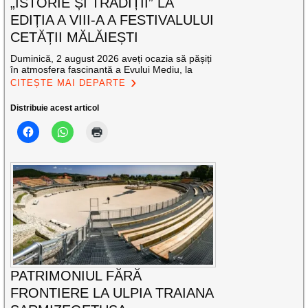
„ISTORIE ȘI TRADIȚII” LA
EDIȚIA A VIII-A A FESTIVALULUI
CETĂȚII MĂLĂIEȘTI
Duminică, 2 august 2026 aveți ocazia să pășiți
în atmosfera fascinantă a Evului Mediu, la
CITEȘTE MAI DEPARTE
Distribuie acest articol
PATRIMONIUL FĂRĂ
FRONTIERE LA ULPIA TRAIANA