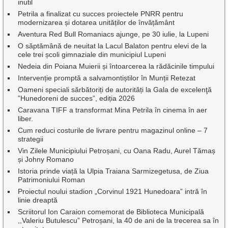
inutil
Petrila a finalizat cu succes proiectele PNRR pentru
modernizarea și dotarea unităților de învățământ
Aventura Red Bull Romaniacs ajunge, pe 30 iulie, la Lupeni
O săptămână de neuitat la Lacul Balaton pentru elevi de la
cele trei școli gimnaziale din municipiul Lupeni
Nedeia din Poiana Muierii și întoarcerea la rădăcinile timpului
Intervenție promptă a salvamontiștilor în Munții Retezat
Oameni speciali sărbătoriți de autorități la Gala de excelenţă
”Hunedoreni de succes”, ediția 2026
Caravana TIFF a transformat Mina Petrila în cinema în aer
liber.
Cum reduci costurile de livrare pentru magazinul online – 7
strategii
Vin Zilele Municipiului Petroșani, cu Oana Radu, Aurel Tămaș
și Johny Romano
Istoria prinde viață la Ulpia Traiana Sarmizegetusa, de Ziua
Patrimoniului Roman
Proiectul noului stadion „Corvinul 1921 Hunedoara” intră în
linie dreaptă
Scriitorul Ion Caraion comemorat de Biblioteca Municipală
,,Valeriu Butulescu” Petroșani, la 40 de ani de la trecerea sa în