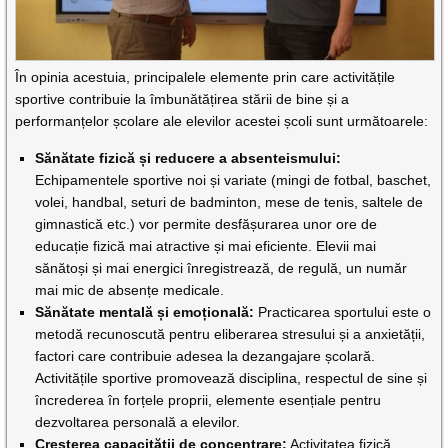
În opinia acestuia, principalele elemente prin care activitățile
sportive contribuie la îmbunătățirea stării de bine și a
performanțelor școlare ale elevilor acestei școli sunt următoarele:
Sănătate fizică și reducere a absenteismului:
Echipamentele sportive noi și variate (mingi de fotbal, baschet,
volei, handbal, seturi de badminton, mese de tenis, saltele de
gimnastică etc.) vor permite desfășurarea unor ore de
educație fizică mai atractive și mai eficiente. Elevii mai
sănătoși și mai energici înregistrează, de regulă, un număr
mai mic de absențe medicale.
Sănătate mentală și emoțională:
Practicarea sportului este o
metodă recunoscută pentru eliberarea stresului și a anxietății,
factori care contribuie adesea la dezangajare școlară.
Activitățile sportive promovează disciplina, respectul de sine și
încrederea în forțele proprii, elemente esențiale pentru
dezvoltarea personală a elevilor.
Creșterea capacității de concentrare:
Activitatea fizică