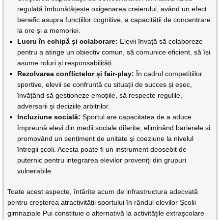
regulată îmbunătățește oxigenarea creierului, având un efect
benefic asupra funcțiilor cognitive, a capacității de concentrare
la ore și a memoriei.
Lucru în echipă și colaborare:
Elevii învață să colaboreze
pentru a atinge un obiectiv comun, să comunice eficient, să își
asume roluri și responsabilități.
Rezolvarea conflictelor și fair-play:
În cadrul competițiilor
sportive, elevii se confruntă cu situații de succes și eșec,
învățând să gestioneze emoțiile, să respecte regulile,
adversarii și deciziile arbitrilor.
Incluziune socială:
Sportul are capacitatea de a aduce
împreună elevi din medii sociale diferite, eliminând barierele și
promovând un sentiment de unitate și coeziune la nivelul
întregii școli. Acesta poate fi un instrument deosebit de
puternic pentru integrarea elevilor proveniți din grupuri
vulnerabile.
Toate acest aspecte, întărite acum de infrastructura adecvată
pentru creșterea atractivității sportului în rândul elevilor Școlii
gimnaziale Pui constituie o alternativă la activitățile extrașcolare