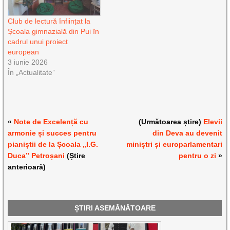
Club de lectură înființat la
Școala gimnazială din Pui în
cadrul unui proiect
european
3 iunie 2026
În „Actualitate”
«
Note de Excelență cu
(Următoarea știre)
Elevii
armonie și succes pentru
din Deva au devenit
pianiștii de la Școala „I.G.
miniștri și europarlamentari
Duca” Petroșani
(Știre
pentru o zi
»
anterioară)
ȘTIRI ASEMĂNĂTOARE