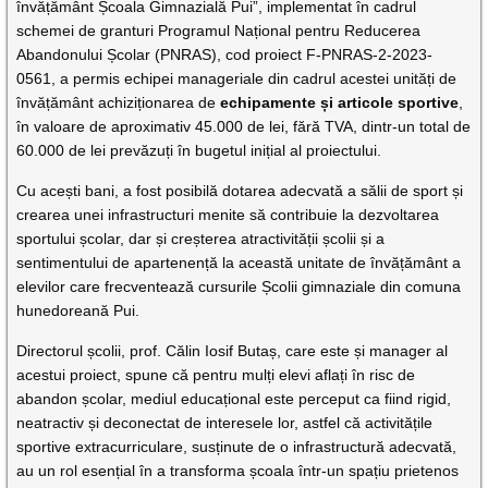
învățământ Școala Gimnazială Pui”, implementat în cadrul
schemei de granturi Programul Național pentru Reducerea
Abandonului Școlar (PNRAS), cod proiect F-PNRAS-2-2023-
0561, a permis echipei manageriale din cadrul acestei unități de
învățământ achiziționarea de
echipamente și articole sportive
,
în valoare de aproximativ 45.000 de lei, fără TVA, dintr-un total de
60.000 de lei prevăzuți în bugetul inițial al proiectului.
Cu acești bani, a fost posibilă dotarea adecvată a sălii de sport și
crearea unei infrastructuri menite să contribuie la dezvoltarea
sportului școlar, dar și creșterea atractivității școlii și a
sentimentului de apartenență la această unitate de învățământ a
elevilor care frecventează cursurile Școlii gimnaziale din comuna
hunedoreană Pui.
Directorul școlii, prof. Călin Iosif Butaș, care este și manager al
acestui proiect, spune că pentru mulți elevi aflați în risc de
abandon școlar, mediul educațional este perceput ca fiind rigid,
neatractiv și deconectat de interesele lor, astfel că activitățile
sportive extracurriculare, susținute de o infrastructură adecvată,
au un rol esențial în a transforma școala într-un spațiu prietenos