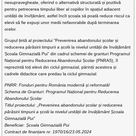
nesupravegheate, oferind o alternativă structurată și pozitivă
pentru petrecerea timpului liber al copiilor în spațiul adiacent
unității de învîțământ, astfel încît școala să poată reduce riscul ca
elevii să fie expuși unor medii nefavorabile după terminarea
orelor.
Grupul țintă al proiectului ”Prevenirea abandonului școlar și
reducerea părăsirii timpurii a școlii la nivelul unității de învățământ
Școala Gimnazială Pui” din cadrul schemei de granturi Programul
Național pentru Reducerea Abandonului Școlar (PNRAS), îl
reprezintă toți elevii din ciclul gimnazial, părinții acestora și
cadrele didactice care predau la ciclul gimnazial.
PNRR: Fonduri pentru România modernă și reformată!
Schema de Granturi: Programul Național pentru Reducerea
Abandonului Școlar
Titlul proiectului: „Prevenirea abandonului școlar și reducerea
părăsirii timpurii a școlii la nivelul unității de învățământ Școala
Gimnazială Pui”
Beneficiar: Școala Gimnazială Pui
Contract de finanțare nr. 1970/16/23.05.2024