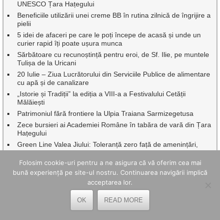
UNESCO Țara Hațegului
Beneficiile utilizării unei creme BB în rutina zilnică de îngrijire a
pielii
5 idei de afaceri pe care le poți începe de acasă și unde un
curier rapid îți poate ușura munca
Sărbătoare cu recunoștință pentru eroi, de Sf. Ilie, pe muntele
Tulișa de la Uricani
20 Iulie – Ziua Lucrătorului din Serviciile Publice de alimentare
cu apă și de canalizare
„Istorie și Tradiții” la ediția a VIII-a a Festivalului Cetății
Mălăiești
Patrimoniul fără frontiere la Ulpia Traiana Sarmizegetusa
Zece bursieri ai Academiei Române în tabăra de vară din Țara
Hațegului
Green Line Valea Jiului: Toleranță zero față de amenințări,
intimidări și comportamente agresive în transportul public
Folosim cookie-uri pentru a ne asigura că vă oferim cea mai
Dr.ing. Benor Voicescu, împreună cu o seamă de profesori
emeriți ai Universității din Petroșani au fost onorați de
bună experiență pe site-ul nostru. Continuarea navigării implică
Facultatea de Mine
acceptarea lor.
Continuă asfaltările, pe mai multe artere rutiere din Petroșani
OK
READ MORE
Corvinul Hunedoara revine în Superliga luni, 20 iulie, cu meciul
vs Csikszereda