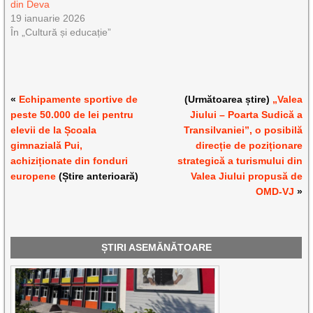
din Deva
19 ianuarie 2026
În „Cultură și educație”
«
Echipamente sportive de
(Următoarea știre)
„Valea
peste 50.000 de lei pentru
Jiului – Poarta Sudică a
elevii de la Școala
Transilvaniei”, o posibilă
gimnazială Pui,
direcție de poziționare
achiziționate din fonduri
strategică a turismului din
europene
(Știre anterioară)
Valea Jiului propusă de
OMD-VJ
»
ȘTIRI ASEMĂNĂTOARE