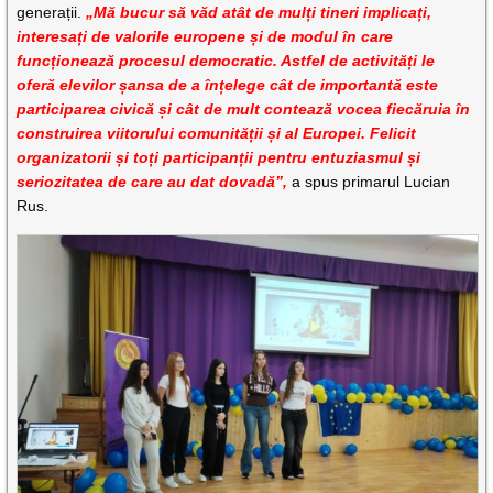
generații.
„Mă bucur să văd atât de mulți tineri implicați,
interesați de valorile europene și de modul în care
funcționează procesul democratic. Astfel de activități le
oferă elevilor șansa de a înțelege cât de importantă este
participarea civică și cât de mult contează vocea fiecăruia în
construirea viitorului comunității și al Europei. Felicit
organizatorii și toți participanții pentru entuziasmul și
seriozitatea de care au dat dovadă”,
a spus primarul Lucian
Rus.