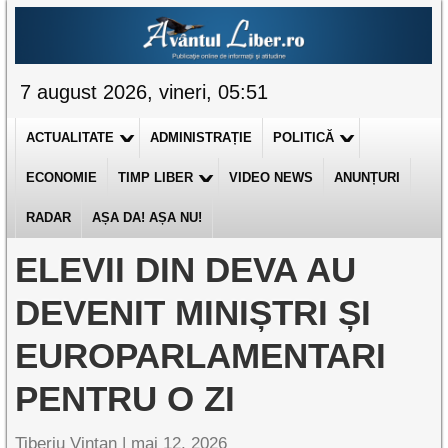
7 august 2026, vineri, 05:51
ACTUALITATE
ADMINISTRAȚIE
POLITICĂ
ECONOMIE
TIMP LIBER
VIDEO NEWS
ANUNȚURI
RADAR
AȘA DA! AȘA NU!
ELEVII DIN DEVA AU
DEVENIT MINIȘTRI ȘI
EUROPARLAMENTARI
PENTRU O ZI
Tiberiu Vințan |
mai 12, 2026