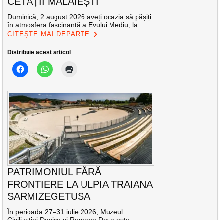
CETĂȚII MĂLĂIEȘTI
Duminică, 2 august 2026 aveți ocazia să pășiți
în atmosfera fascinantă a Evului Mediu, la
CITEȘTE MAI DEPARTE
Distribuie acest articol
PATRIMONIUL FĂRĂ
FRONTIERE LA ULPIA TRAIANA
SARMIZEGETUSA
În perioada 27–31 iulie 2026, Muzeul
Civilizației Dacice și Romane Deva este