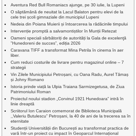
Aventura Red Bull Romaniacs ajunge, pe 30 iulie, la Lupeni
O săptămână de neuitat la Lacul Balaton pentru elevi de la
cele trei școli gimnaziale din municipiul Lupeni
Nedeia din Poiana Muierii și întoarcerea la rădăcinile timpului
Intervenție promptă a salvamontiștilor în Munții Retezat
Oameni speciali sărbătoriți de autorități la Gala de excelenţă
”Hunedoreni de succes”, ediția 2026
Caravana TIFF a transformat Mina Petrila în cinema în aer
liber.
Cum reduci costurile de livrare pentru magazinul online – 7
strategii
Vin Zilele Municipiului Petroșani, cu Oana Radu, Aurel Tămaș
și Johny Romano
Istoria prinde viață la Ulpia Traiana Sarmizegetusa, de Ziua
Patrimoniului Roman
Proiectul noului stadion „Corvinul 1921 Hunedoara” intră în
linie dreaptă
Scriitorul Ion Caraion comemorat de Biblioteca Municipală
,,Valeriu Butulescu” Petroșani, la 40 de ani de la trecerea sa în
eternitate
Studenții Universității din București au transformat practica de
vară într-un proiect cu impact în Geoparcul Internațional