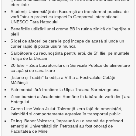
eternitate
Studenții Universității din București au transformat practica de
vară într-un proiect cu impact în Geoparcul Internațional
UNESCO Țara Hațegului
Beneficiile utilizării unei creme BB în rutina zilnică de îngrijire a
pielii
5 idei de afaceri pe care le poți începe de acasă și unde un
curier rapid îți poate ușura munca
Sărbătoare cu recunoștință pentru eroi, de Sf. Ilie, pe muntele
Tulișa de la Uricani
20 Iulie – Ziua Lucrătorului din Serviciile Publice de alimentare
cu apă și de canalizare
„Istorie și Tradiții” la ediția a VIII-a a Festivalului Cetății
Mălăiești
Patrimoniul fără frontiere la Ulpia Traiana Sarmizegetusa
Zece bursieri ai Academiei Române în tabăra de vară din Țara
Hațegului
Green Line Valea Jiului: Toleranță zero față de amenințări,
intimidări și comportamente agresive în transportul public
Dr.ing. Benor Voicescu, împreună cu o seamă de profesori
emeriți ai Universității din Petroșani au fost onorați de
Facultatea de Mine