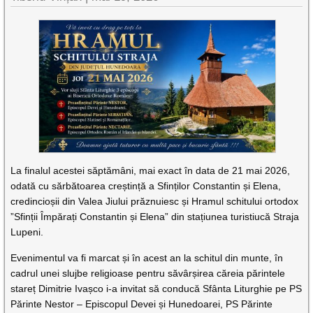
La finalul acestei săptămâni, mai exact în data de 21 mai 2026,
odată cu sărbătoarea creștință a Sfinților Constantin și Elena,
credincioșii din Valea Jiului prăznuiesc și Hramul schitului ortodox
”Sfinții Împărați Constantin și Elena” din stațiunea turistiucă Straja
Lupeni.
Evenimentul va fi marcat și în acest an la schitul din munte, în
cadrul unei slujbe religioase pentru săvârșirea căreia părintele
stareț Dimitrie Ivașco i-a invitat să conducă Sfânta Liturghie pe PS
Părinte Nestor – Episcopul Devei și Hunedoarei, PS Părinte