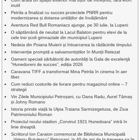
inutil
Petrila a finalizat cu succes proiectele PNRR pentru
modernizarea și dotarea unităților de învățământ
Aventura Red Bull Romaniacs ajunge, pe 30 iulie, la Lupeni
O săptămână de neuitat la Lacul Balaton pentru elevi de la
cele trei școli gimnaziale din municipiul Lupeni
Nedeia din Poiana Muierii și întoarcerea la rădăcinile timpului
Intervenție promptă a salvamontiștilor în Munții Retezat
Oameni speciali sărbătoriți de autorități la Gala de excelenţă
”Hunedoreni de succes”, ediția 2026
Caravana TIFF a transformat Mina Petrila în cinema în aer
liber.
Cum reduci costurile de livrare pentru magazinul online – 7
strategii
Vin Zilele Municipiului Petroșani, cu Oana Radu, Aurel Tămaș
și Johny Romano
Istoria prinde viață la Ulpia Traiana Sarmizegetusa, de Ziua
Patrimoniului Roman
Proiectul noului stadion „Corvinul 1921 Hunedoara” intră în
linie dreaptă
Scriitorul Ion Caraion comemorat de Biblioteca Municipală
,,Valeriu Butulescu” Petroșani, la 40 de ani de la trecerea sa în