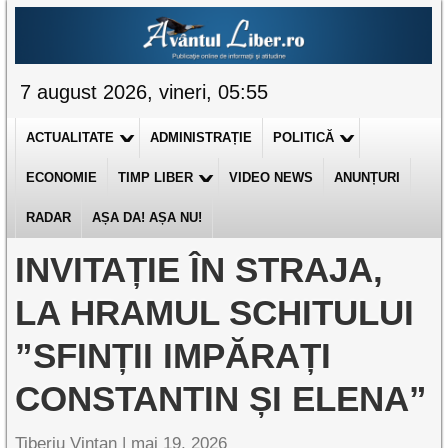
7 august 2026, vineri, 05:55
ACTUALITATE
ADMINISTRAȚIE
POLITICĂ
ECONOMIE
TIMP LIBER
VIDEO NEWS
ANUNȚURI
RADAR
AȘA DA! AȘA NU!
INVITAȚIE ÎN STRAJA,
LA HRAMUL SCHITULUI
”SFINȚII IMPĂRAȚI
CONSTANTIN ȘI ELENA”
Tiberiu Vințan |
mai 19, 2026