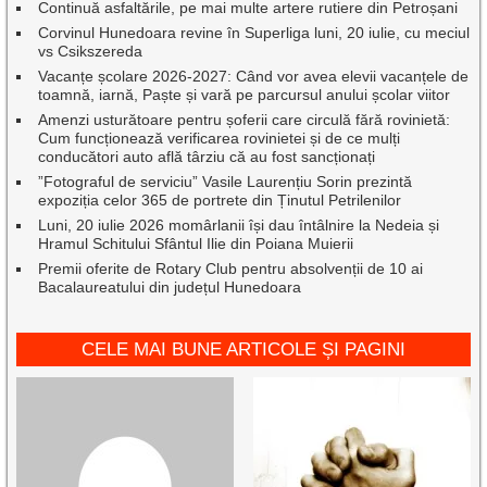
Continuă asfaltările, pe mai multe artere rutiere din Petroșani
Corvinul Hunedoara revine în Superliga luni, 20 iulie, cu meciul
vs Csikszereda
Vacanțe școlare 2026-2027: Când vor avea elevii vacanțele de
toamnă, iarnă, Paște și vară pe parcursul anului școlar viitor
Amenzi usturătoare pentru șoferii care circulă fără rovinietă:
Cum funcționează verificarea rovinietei și de ce mulți
conducători auto află târziu că au fost sancționați
”Fotograful de serviciu” Vasile Laurențiu Sorin prezintă
expoziția celor 365 de portrete din Ținutul Petrilenilor
Luni, 20 iulie 2026 momârlanii își dau întâlnire la Nedeia și
Hramul Schitului Sfântul Ilie din Poiana Muierii
Premii oferite de Rotary Club pentru absolvenții de 10 ai
Bacalaureatului din județul Hunedoara
CELE MAI BUNE ARTICOLE ȘI PAGINI