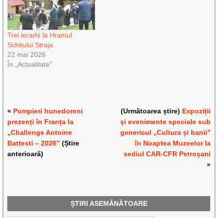
Trei ierarhi la Hramul
Schitului Straja
22 mai 2026
În „Actualitate”
«
Pompieri hunedoreni
(Următoarea știre)
Expoziții
prezenți în Franța la
și evenimente speciale sub
„Challenge Antoine
genericul „Cultura și banii”
Battesti – 2026”
(Știre
în Noaptea Muzeelor la
anterioară)
sediul CAR-CFR Petroșani
»
ȘTIRI ASEMĂNĂTOARE