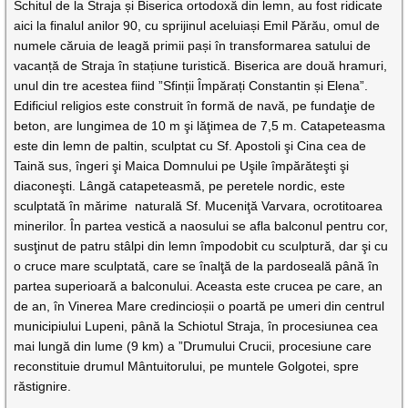
Schitul de la Straja și Biserica ortodoxă din lemn, au fost ridicate
aici la finalul anilor 90, cu sprijinul aceluiași Emil Părău, omul de
numele căruia de leagă primii pași în transformarea satului de
vacanță de Straja în stațiune turistică. Biserica are două hramuri,
unul din tre acestea fiind ”Sfinții Împărați Constantin și Elena”.
Edificiul religios este construit în formă de navă, pe fundaţie de
beton, are lungimea de 10 m şi lăţimea de 7,5 m. Catapeteasma
este din lemn de paltin, sculptat cu Sf. Apostoli şi Cina cea de
Taină sus, îngeri şi Maica Domnului pe Uşile împărăteşti şi
diaconeşti. Lângă catapeteasmă, pe peretele nordic, este
sculptată în mărime naturală Sf. Muceniţă Varvara, ocrotitoarea
minerilor. În partea vestică a naosului se afla balconul pentru cor,
susţinut de patru stâlpi din lemn împodobit cu sculptură, dar şi cu
o cruce mare sculptată, care se înalţă de la pardoseală până în
partea superioară a balconului. Aceasta este crucea pe care, an
de an, în Vinerea Mare credincioșii o poartă pe umeri din centrul
municipiului Lupeni, până la Schiotul Straja, în procesiunea cea
mai lungă din lume (9 km) a ”Drumului Crucii, procesiune care
reconstituie drumul Mântuitorului, pe muntele Golgotei, spre
răstignire.