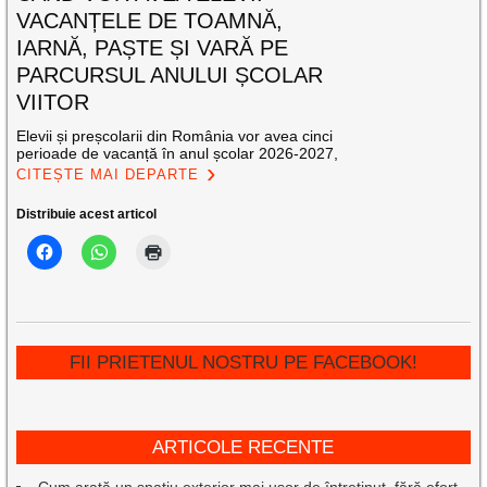
VACANȚELE DE TOAMNĂ,
IARNĂ, PAȘTE ȘI VARĂ PE
PARCURSUL ANULUI ȘCOLAR
VIITOR
Elevii și preșcolarii din România vor avea cinci
perioade de vacanță în anul școlar 2026-2027,
CITEȘTE MAI DEPARTE
Distribuie acest articol
FII PRIETENUL NOSTRU PE FACEBOOK!
ARTICOLE RECENTE
Cum arată un spațiu exterior mai ușor de întreținut, fără efort