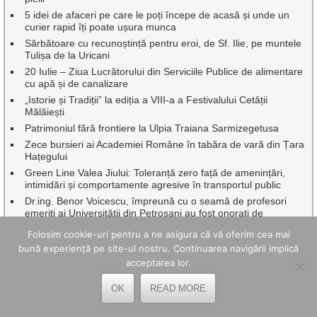
5 idei de afaceri pe care le poți începe de acasă și unde un
curier rapid îți poate ușura munca
Sărbătoare cu recunoștință pentru eroi, de Sf. Ilie, pe muntele
Tulișa de la Uricani
20 Iulie – Ziua Lucrătorului din Serviciile Publice de alimentare
cu apă și de canalizare
„Istorie și Tradiții” la ediția a VIII-a a Festivalului Cetății
Mălăiești
Patrimoniul fără frontiere la Ulpia Traiana Sarmizegetusa
Zece bursieri ai Academiei Române în tabăra de vară din Țara
Hațegului
Green Line Valea Jiului: Toleranță zero față de amenințări,
intimidări și comportamente agresive în transportul public
Dr.ing. Benor Voicescu, împreună cu o seamă de profesori
emeriți ai Universității din Petroșani au fost onorați de
Facultatea de Mine
Folosim cookie-uri pentru a ne asigura că vă oferim cea mai
Continuă asfaltările, pe mai multe artere rutiere din Petroșani
bună experiență pe site-ul nostru. Continuarea navigării implică
acceptarea lor.
CELE MAI BUNE ARTICOLE ȘI PAGINI
OK
READ MORE