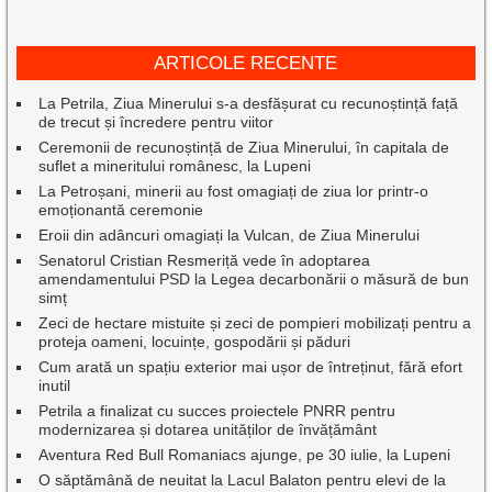
ARTICOLE RECENTE
La Petrila, Ziua Minerului s-a desfășurat cu recunoștință față
de trecut și încredere pentru viitor
Ceremonii de recunoștință de Ziua Minerului, în capitala de
suflet a mineritului românesc, la Lupeni
La Petroșani, minerii au fost omagiați de ziua lor printr-o
emoționantă ceremonie
Eroii din adâncuri omagiați la Vulcan, de Ziua Minerului
Senatorul Cristian Resmeriță vede în adoptarea
amendamentului PSD la Legea decarbonării o măsură de bun
simț
Zeci de hectare mistuite și zeci de pompieri mobilizați pentru a
proteja oameni, locuințe, gospodării și păduri
Cum arată un spațiu exterior mai ușor de întreținut, fără efort
inutil
Petrila a finalizat cu succes proiectele PNRR pentru
modernizarea și dotarea unităților de învățământ
Aventura Red Bull Romaniacs ajunge, pe 30 iulie, la Lupeni
O săptămână de neuitat la Lacul Balaton pentru elevi de la