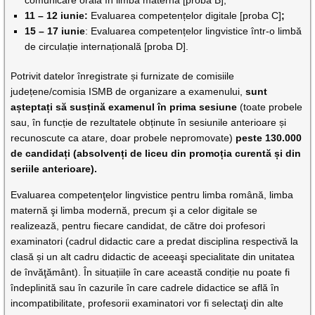
comunicare orală în limba maternă [proba B];
11 – 12 iunie:
Evaluarea competențelor digitale [proba C]
;
15 – 17 iunie
: Evaluarea competențelor lingvistice într-o limbă
de circulație internațională [proba D].
Potrivit datelor înregistrate și furnizate de comisiile
județene/comisia ISMB de organizare a examenului,
sunt
așteptați să susțină examenul în prima sesiune
(toate probele
sau, în funcție de rezultatele obținute în sesiunile anterioare și
recunoscute ca atare, doar probele nepromovate)
peste 130.000
de candidați (absolvenți de liceu din promoția curentă și din
seriile anterioare).
Evaluarea competenţelor lingvistice pentru limba română, limba
maternă şi limba modernă, precum şi a celor digitale se
realizează, pentru fiecare candidat, de către doi profesori
examinatori (cadrul didactic care a predat disciplina respectivă la
clasă și un alt cadru didactic de aceeaşi specialitate din unitatea
de învăţământ). În situațiile în care această condiție nu poate fi
îndeplinită sau în cazurile în care cadrele didactice se află în
incompatibilitate, profesorii examinatori vor fi selectaţi din alte