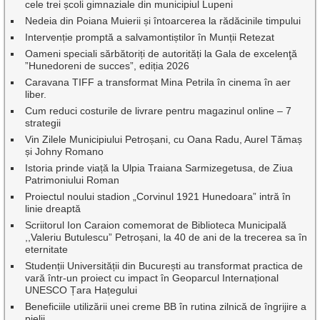
cele trei școli gimnaziale din municipiul Lupeni
Nedeia din Poiana Muierii și întoarcerea la rădăcinile timpului
Intervenție promptă a salvamontiștilor în Munții Retezat
Oameni speciali sărbătoriți de autorități la Gala de excelenţă
”Hunedoreni de succes”, ediția 2026
Caravana TIFF a transformat Mina Petrila în cinema în aer
liber.
Cum reduci costurile de livrare pentru magazinul online – 7
strategii
Vin Zilele Municipiului Petroșani, cu Oana Radu, Aurel Tămaș
și Johny Romano
Istoria prinde viață la Ulpia Traiana Sarmizegetusa, de Ziua
Patrimoniului Roman
Proiectul noului stadion „Corvinul 1921 Hunedoara” intră în
linie dreaptă
Scriitorul Ion Caraion comemorat de Biblioteca Municipală
,,Valeriu Butulescu” Petroșani, la 40 de ani de la trecerea sa în
eternitate
Studenții Universității din București au transformat practica de
vară într-un proiect cu impact în Geoparcul Internațional
UNESCO Țara Hațegului
Beneficiile utilizării unei creme BB în rutina zilnică de îngrijire a
pielii