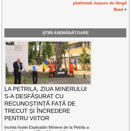
platformă Joyson de lângă
Brad
»
ȘTIRI ASEMĂNĂTOARE
LA PETRILA, ZIUA MINERULUI
S-A DESFĂȘURAT CU
RECUNOȘTINȚĂ FAȚĂ DE
TRECUT ȘI ÎNCREDERE
PENTRU VIITOR
Incinta fostei Exploatări Miniere de la Petrila a