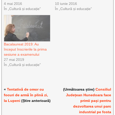
4 mai 2016
10 iunie 2016
În „Cultură și educație”
În „Cultură și educație”
Bacalaureat 2019: Au
început înscrierile la prima
sesiune a examenului
27 mai 2019
În „Cultură și educație”
«
Tentativă de omor cu
(Următoarea știre)
Consiliul
focuri de armă în plină zi,
Județean Hunedoara face
la Lupeni
(Știre anterioară)
primii pași pentru
dezvoltarea unui parc
industrial pe fosta