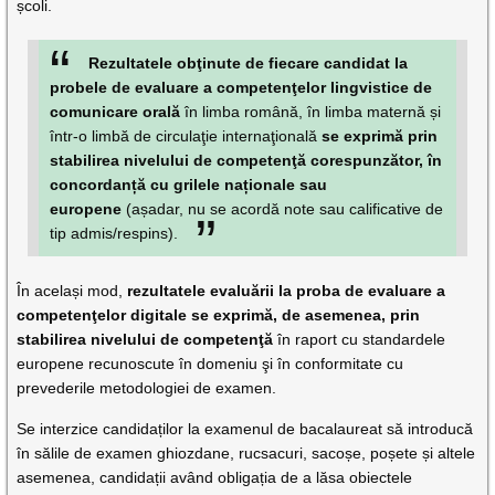
școli.
Rezultatele obţinute de fiecare candidat la
probele de evaluare a competenţelor lingvistice de
comunicare orală
în limba română, în limba maternă și
într-o limbă de circulaţie internaţională
se exprimă prin
stabilirea nivelului de competenţă corespunzător, în
concordanță cu grilele naționale sau
europene
(așadar, nu se acordă note sau calificative de
tip admis/respins).
În același mod,
rezultatele evaluării la proba de evaluare a
competenţelor digitale se exprimă, de asemenea, prin
stabilirea nivelului de competenţă
în raport cu standardele
europene recunoscute în domeniu şi în conformitate cu
prevederile metodologiei de examen.
Se interzice candidaților la examenul de bacalaureat să introducă
în sălile de examen ghiozdane, rucsacuri, sacoșe, poșete și altele
asemenea, candidații având obligația de a lăsa obiectele