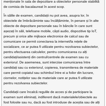
menționate în sala de depozitare a obiectelor personale stabilită
de comisia de bacalaureat în acest scop.
În sălile de examen, candidații nu pot avea, asupra lor, în
obiectele de îmbrăcăminte sau încălțăminte, în penare și în alte
obiecte de depozitare personale sau în băncile în care sunt
așezați în săli, telefoane mobile, căști audio, dispozitive tip IoT,
precum și orice alte mijloace electronice de calcul sau de
comunicare ce permit conectarea la internet/la rețele de
socializare, ce ar putea fi utilizate pentru rezolvarea subiectelor,
pentru efectuarea calculelor, pentru comunicarea cu alți
candidați/asistenți din centrul/centrele de examen sau cu
exteriorul. De asemenea, sunt interzise comunicarea între
candidați sau cu exteriorul, copierea, transmiterea de materiale
care permit copiatul sau schimbul între ei a foilor din lucrare,
ciornelor, notițelor sau de materiale care ar putea fi utilizate
pentru rezolvarea subiectelor.
Candidații care încalcă regulile de acces și de participare la
examen sunt eliminați, indiferent dacă materialele/obiectele au
fost folosite sau nu, dacă au fost introduse de aceștia sau de alți