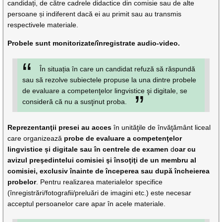
candidați, de către cadrele didactice din comisie sau de alte
persoane și indiferent dacă ei au primit sau au transmis
respectivele materiale.
Probele sunt monitorizate/înregistrate audio-video.
În situația în care un candidat refuză să răspundă
sau să rezolve subiectele propuse la una dintre probele
de evaluare a competenţelor lingvistice şi digitale, se
consideră că nu a susţinut proba.
Reprezentanţii presei au acces
în unităţile de învăţământ liceal
care organizează
probe de evaluare a competenţelor
lingvistice și digitale sau în centrele de examen
d
oar cu
avizul preşedintelui comisiei şi însoţiţi de un membru al
comisiei, exclusiv înainte de începerea sau după încheierea
probelor
. Pentru realizarea materialelor specifice
(înregistrări/fotografii/preluări de imagini etc.) este necesar
acceptul persoanelor care apar în acele materiale.