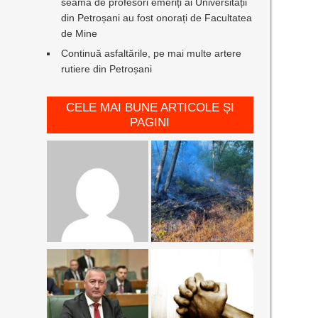
seamă de profesori emeriți ai Universității
din Petroșani au fost onorați de Facultatea
de Mine
Continuă asfaltările, pe mai multe artere
rutiere din Petroșani
CELE MAI BUNE ARTICOLE ȘI
PAGINI