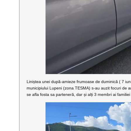
Liniștea unei după-amieze frumoase de duminică ( 7 iuni
municipiului Lupeni (zona TESMA) s-au auzit focuri de ar
se afla fosta sa parteneră, dar și alți 3 membri ai familiei