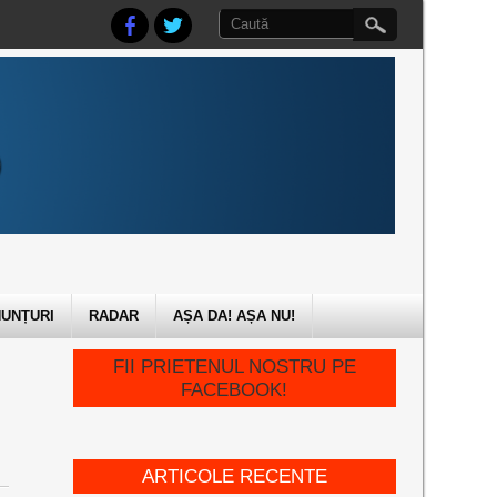
UNȚURI
RADAR
AȘA DA! AȘA NU!
FII PRIETENUL NOSTRU PE
FACEBOOK!
ARTICOLE RECENTE