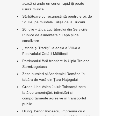
acasă și unde un curier rapid îți poate
ușura munca
Sărbătoare cu recunoștință pentru eroi, de
Sf. Ilie, pe muntele Tulișa de la Uricani
20 Iulie – Ziua Lucrătorului din Serviciile
Publice de alimentare cu apă și de
canalizare
„Istorie și Tradiții” la ediția a VIII-a a
Festivalului Cetății Mălăiești
Patrimoniul fără frontiere la Ulpia Traiana
Sarmizegetusa
Zece bursieri ai Academiei Române în
tabăra de vară din Țara Hațegului
Green Line Valea Jiului: Toleranță zero
față de amenințări, intimidări și
comportamente agresive în transportul
public
Dr.ing. Benor Voicescu, împreună cu o