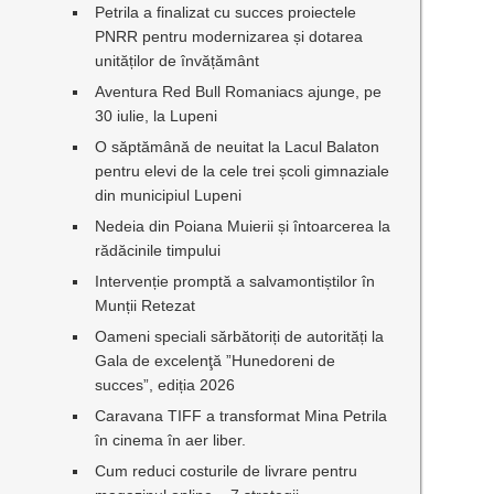
Petrila a finalizat cu succes proiectele
PNRR pentru modernizarea și dotarea
unităților de învățământ
Aventura Red Bull Romaniacs ajunge, pe
30 iulie, la Lupeni
O săptămână de neuitat la Lacul Balaton
pentru elevi de la cele trei școli gimnaziale
din municipiul Lupeni
Nedeia din Poiana Muierii și întoarcerea la
rădăcinile timpului
Intervenție promptă a salvamontiștilor în
Munții Retezat
e
Oameni speciali sărbătoriți de autorități la
Gala de excelenţă ”Hunedoreni de
succes”, ediția 2026
Caravana TIFF a transformat Mina Petrila
în cinema în aer liber.
Cum reduci costurile de livrare pentru