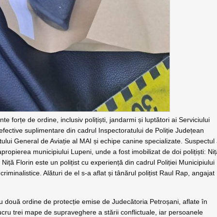
forțe de ordine, inclusiv polițiști, jandarmi și luptători ai Serviciului
efective suplimentare din cadrul Inspectoratului de Poliție Județean
ului General de Aviație al MAI și echipe canine specializate. Suspectul
propierea municipiului Lupeni, unde a fost imobilizat de doi polițiști: Ni
 Niță Florin este un polițist cu experiență din cadrul Poliției Municipiului
riminalistice. Alături de el s-a aflat și tânărul polițist Raul Rap, angajat
u două ordine de protecție emise de Judecătoria Petroșani, aflate în
 lucru trei mape de supraveghere a stării conflictuale, iar persoanele