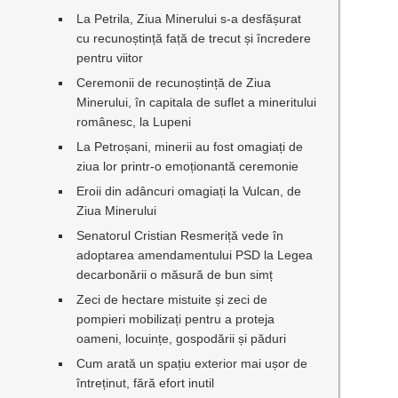
La Petrila, Ziua Minerului s-a desfășurat
cu recunoștință față de trecut și încredere
pentru viitor
Ceremonii de recunoștință de Ziua
Minerului, în capitala de suflet a mineritului
românesc, la Lupeni
La Petroșani, minerii au fost omagiați de
ziua lor printr-o emoționantă ceremonie
Eroii din adâncuri omagiați la Vulcan, de
Ziua Minerului
Senatorul Cristian Resmeriță vede în
adoptarea amendamentului PSD la Legea
decarbonării o măsură de bun simț
Zeci de hectare mistuite și zeci de
pompieri mobilizați pentru a proteja
oameni, locuințe, gospodării și păduri
Cum arată un spațiu exterior mai ușor de
întreținut, fără efort inutil