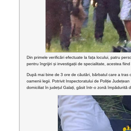
Din primele verificări efectuate la fața locului, patru per
pentru îngrijiri și investigații de specialitate, acestea fiin
După mai bine de 3 ore de căutări, bărbatul care a tras c
oamenii legii. Potrivit Inspectoratului de Poliție Județe
domiciliat în județul Galați, găsit într-o zonă împădurită