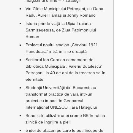
magazinul online – 7 strategii
Vin Zilele Municipiului Petroșani, cu Oana
Radu, Aurel Tămaș și Johny Romano
Istoria prinde viață la Ulpia Traiana
Sarmizegetusa, de Ziua Patrimoniului
Roman
Proiectul noului stadion „Corvinul 1921
Hunedoara” intră în linie dreaptă
Scriitorul Ion Caraion comemorat de
Biblioteca Municipală ,,Valeriu Butulescu”
Petroșani, la 40 de ani de la trecerea sa în
eternitate
Studenții Universității din București au
transformat practica de vară într-un
proiect cu impact în Geoparcul
Internațional UNESCO Țara Hațegului
Beneficiile utilizării unei creme BB în rutina
zilnică de îngrijire a pielii
5 idei de afaceri pe care le poți începe de