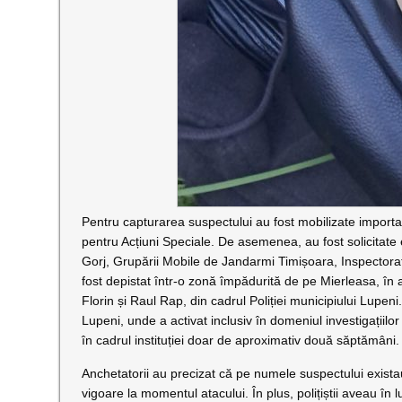
Pentru capturarea suspectului au fost mobilizate importante 
pentru Acțiuni Speciale. De asemenea, au fost solicitate 
Gorj, Grupării Mobile de Jandarmi Timișoara, Inspectorat
fost depistat într-o zonă împădurită de pe Mierleasa, în a
Florin și Raul Rap, din cadrul Poliției municipiului Lupeni.
Lupeni, unde a activat inclusiv în domeniul investigațiilor c
în cadrul instituției doar de aproximativ două săptămâni.
Anchetatorii au precizat că pe numele suspectului exista
vigoare la momentul atacului. În plus, polițiștii aveau în