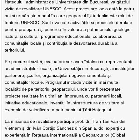
Hațegului, administrat de Universitatea din București, va găzdui
vizita de revalidare UNESCO. Acest proces are loc o dată la patru
ani și urmărește modul în care geoparcul își îndeplinește rolul de
teritoriu UNESCO. Sunt evaluate activitățile și proiectele derulate
pentru protejarea și punerea în valoare a patrimoniului geologic,
natural și cultural, programele educaționale, colaborarea cu
comunitățile locale și contribuția la dezvoltarea durabilă a
teritoriului.
Pe parcursul vizitei, evaluatorii vor avea întâlniri cu reprezentanți
ai administrațiilor locale, ai Universității din București, ai instituțiilor
partenere, școlilor, organizațiilor neguvernamentale și
comunităților locale. Programul include vizite în mai multe
localități de pe teritoriul geoparcului, unde vor fi prezentate
proiecte realizate în ultimii ani împreună cu partenerii locali,
inițiative educaționale, investiții în infrastructura de vizitare și
exemple de valorificare a patrimoniului Țării Hațegului.
La misiunea de revalidare participă prof. dr. Tran Tan Van din
Vietnam și dr. Iván Cortijo Sánchez din Spania, doi experți cu
experiență în Rețeaua Internațională a Geoparcurilor (Global