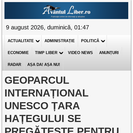
9 august 2026, duminică, 01:47
ACTUALITATE
ADMINISTRAȚIE
POLITICĂ
ECONOMIE
TIMP LIBER
VIDEO NEWS
ANUNȚURI
RADAR
AȘA DA! AȘA NU!
GEOPARCUL
INTERNAȚIONAL
UNESCO ȚARA
HAȚEGULUI SE
PREGĂTEȘTE PENTRU