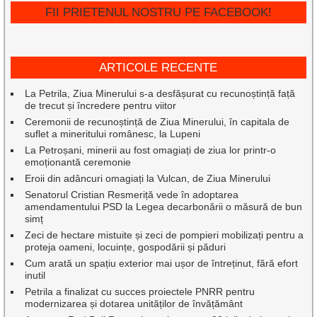
FII PRIETENUL NOSTRU PE FACEBOOK!
ARTICOLE RECENTE
La Petrila, Ziua Minerului s-a desfășurat cu recunoștință față
de trecut și încredere pentru viitor
Ceremonii de recunoștință de Ziua Minerului, în capitala de
suflet a mineritului românesc, la Lupeni
La Petroșani, minerii au fost omagiați de ziua lor printr-o
emoționantă ceremonie
Eroii din adâncuri omagiați la Vulcan, de Ziua Minerului
Senatorul Cristian Resmeriță vede în adoptarea
amendamentului PSD la Legea decarbonării o măsură de bun
simț
Zeci de hectare mistuite și zeci de pompieri mobilizați pentru a
proteja oameni, locuințe, gospodării și păduri
Cum arată un spațiu exterior mai ușor de întreținut, fără efort
inutil
Petrila a finalizat cu succes proiectele PNRR pentru
modernizarea și dotarea unităților de învățământ