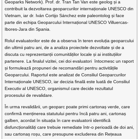
Geoparks Network). Prof. dr. Tran Tan Van este geolog și a
contribuit la dezvoltarea geoparcurilor internaționale UNESCO din
Vietnam, iar dr. Iván Cortijo Sánchez este paleontolog și face
parte din echipa Geoparcului Internațional UNESCO Villuercas-
Ibores-Jara din Spania.
Rolul evaluatorilor este de a observa în teren evoluția geoparcului
din ultimii patru ani, de a analiza proiectele dezvoltate și de a
discuta cu reprezentanții comunităților locale și ai instituțiilor
partenere. La finalul vizitei, cei doi evaluatori întocmesc un raport
și formulează propuneri de recomandări pentru activitățile
Geoparcului. Raportul este analizat de Consiliul Geoparcurilor
Internaționale UNESCO, iar decizia finală este luată de Consiliul
Executiv al UNESCO, organismul care decide rezultatul
procesului de revalidare.
În urma revalidării, un geoparc poate primi cartonaș verde, care
confirmă menținerea statutului pentru încă patru ani, cartonaș
galben, acordat în situația în care evaluatorii identifică
disfuncționalități care trebuie remediate într-o perioadă de doi ani,
sau cartonaș roșu, care presupune excluderea din Rețeaua