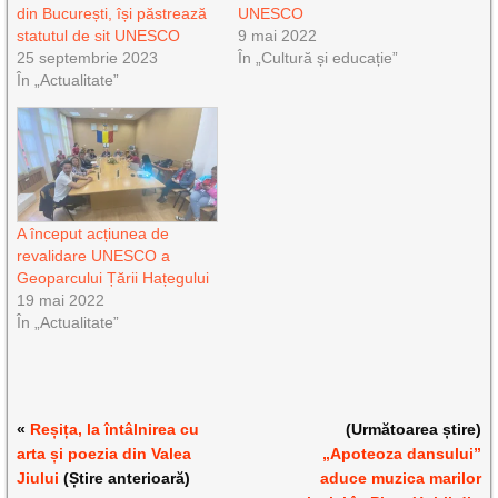
din București, își păstrează
UNESCO
statutul de sit UNESCO
9 mai 2022
25 septembrie 2023
În „Cultură și educație”
În „Actualitate”
A început acțiunea de
revalidare UNESCO a
Geoparcului Țării Hațegului
19 mai 2022
În „Actualitate”
«
Reșița, la întâlnirea cu
(Următoarea știre)
arta și poezia din Valea
„Apoteoza dansului”
Jiului
(Știre anterioară)
aduce muzica marilor