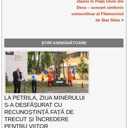
clasici în Piața Unirii din
Deva – concert simfonic
extraordinar al Filarmonicii
de Stat Sibiu
»
ȘTIRI ASEMĂNĂTOARE
LA PETRILA, ZIUA MINERULUI
S-A DESFĂȘURAT CU
RECUNOȘTINȚĂ FAȚĂ DE
TRECUT ȘI ÎNCREDERE
PENTRU VIITOR