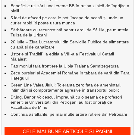
Beneficiile utilizării unei creme BB în rutina zilnică de îngrijire a
pielii
5 idei de afaceri pe care le poți începe de acasă și unde un
curier rapid îți poate ușura munca
Sărbătoare cu recunoștință pentru eroi, de Sf. Ilie, pe muntele
Tulișa de la Uricani
20 Iulie – Ziua Lucrătorului din Serviciile Publice de alimentare
cu apă și de canalizare
„Istorie și Tradiții” la ediția a VIII-a a Festivalului Cetății
Mălăiești
Patrimoniul fără frontiere la Ulpia Traiana Sarmizegetusa
Zece bursieri ai Academiei Române în tabăra de vară din Țara
Hațegului
Green Line Valea Jiului: Toleranță zero față de amenințări,
intimidări și comportamente agresive în transportul public
Dr.ing. Benor Voicescu, împreună cu o seamă de profesori
emeriți ai Universității din Petroșani au fost onorați de
Facultatea de Mine
Continuă asfaltările, pe mai multe artere rutiere din Petroșani
CELE MAI BUNE ARTICOLE ȘI PAGINI