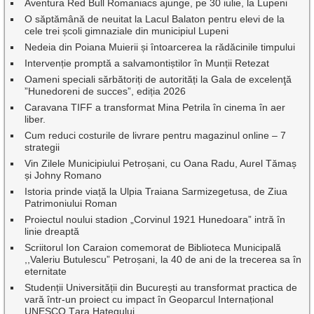
Aventura Red Bull Romaniacs ajunge, pe 30 iulie, la Lupeni
O săptămână de neuitat la Lacul Balaton pentru elevi de la
cele trei școli gimnaziale din municipiul Lupeni
Nedeia din Poiana Muierii și întoarcerea la rădăcinile timpului
Intervenție promptă a salvamontiștilor în Munții Retezat
Oameni speciali sărbătoriți de autorități la Gala de excelenţă
”Hunedoreni de succes”, ediția 2026
Caravana TIFF a transformat Mina Petrila în cinema în aer
liber.
Cum reduci costurile de livrare pentru magazinul online – 7
strategii
Vin Zilele Municipiului Petroșani, cu Oana Radu, Aurel Tămaș
și Johny Romano
Istoria prinde viață la Ulpia Traiana Sarmizegetusa, de Ziua
Patrimoniului Roman
Proiectul noului stadion „Corvinul 1921 Hunedoara” intră în
linie dreaptă
Scriitorul Ion Caraion comemorat de Biblioteca Municipală
,,Valeriu Butulescu” Petroșani, la 40 de ani de la trecerea sa în
eternitate
Studenții Universității din București au transformat practica de
vară într-un proiect cu impact în Geoparcul Internațional
UNESCO Țara Hațegului