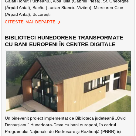
Galați (Ionuț Pucheanu), Alba Iulia (Gabriel Pleșa), Sf. Gheorghe
(Árpád Antal), Bacău (Lucian Stanciu-Viziteu), Miercurea Ciuc
(Arpad Antal), București
CITEȘTE MAI DEPARTE
BIBLIOTECI HUNEDORENE TRANSFORMATE
CU BANI EUROPENI ÎN CENTRE DIGITALE
Un binevenit proiect implementat de Biblioteca județeană „Ovid
Densușianu” Hunedoara-Deva cu bani europeni, în cadrul
Programului Naționale de Redresare și Reziliență (PNRR) își