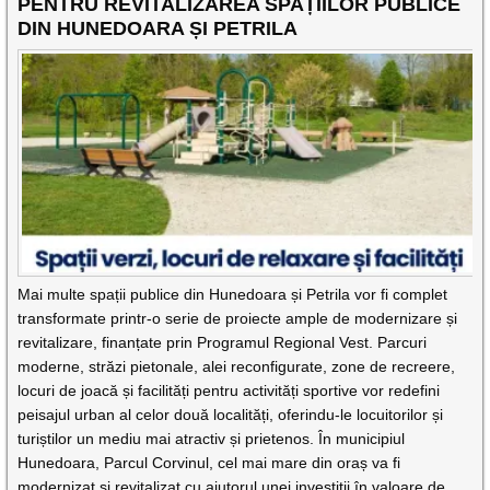
PENTRU REVITALIZAREA SPAȚIILOR PUBLICE
DIN HUNEDOARA ȘI PETRILA
Mai multe spații publice din Hunedoara și Petrila vor fi complet
transformate printr-o serie de proiecte ample de modernizare și
revitalizare, finanțate prin Programul Regional Vest. Parcuri
moderne, străzi pietonale, alei reconfigurate, zone de recreere,
locuri de joacă și facilități pentru activități sportive vor redefini
peisajul urban al celor două localități, oferindu-le locuitorilor și
turiștilor un mediu mai atractiv și prietenos. În municipiul
Hunedoara, Parcul Corvinul, cel mai mare din oraș va fi
modernizat și revitalizat cu ajutorul unei investiții în valoare de