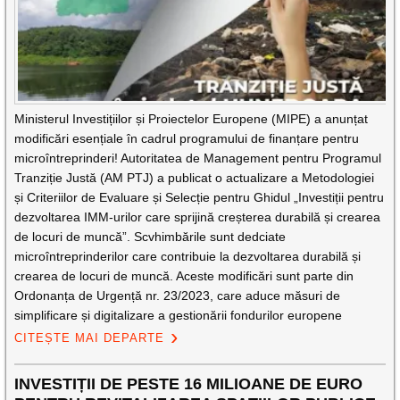
Ministerul Investițiilor și Proiectelor Europene (MIPE) a anunțat
modificări esențiale în cadrul programului de finanțare pentru
microîntreprinderi! Autoritatea de Management pentru Programul
Tranziție Justă (AM PTJ) a publicat o actualizare a Metodologiei
și Criteriilor de Evaluare și Selecție pentru Ghidul „Investiții pentru
dezvoltarea IMM-urilor care sprijină creșterea durabilă și crearea
de locuri de muncă”. Scvhimbările sunt dedciate
microîntreprinderilor care contribuie la dezvoltarea durabilă și
crearea de locuri de muncă. Aceste modificări sunt parte din
Ordonanța de Urgență nr. 23/2023, care aduce măsuri de
simplificare și digitalizare a gestionării fondurilor europene
CITEȘTE MAI DEPARTE
INVESTIȚII DE PESTE 16 MILIOANE DE EURO