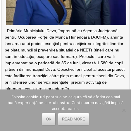
Primăria Municipiului Deva, împreună cu Agenția Județeană
pentru Ocuparea Forței de Muncă Hunedoara (AJOFM), anunță
lansarea unui proiect esențial pentru sprijinirea integrării tinerilor
pe piața muncii și prevenirea situației de NEETs (tineri care nu
sunt în educație, ocupare sau formare). Proiectul, care va fi
implementat pe o perioadă de 35 de luni, vizează 1.580 de copii
și tineri din municipiul Deva. Obiectivul principal al acestui proiect
este facilitarea tranziției către piața muncii pentru tinerii din Deva,
prin oferirea unor servicii esențiale, precum activități de
informare, consiliere și orientare în
CITEȘTE MAI DEPARTE
Folosim cookie-uri pentru a ne asigura că vă oferim cea mai
bună experiență pe site-ul nostru. Continuarea navigării implică
acceptarea lor.
STADIUL DE IMPLEMENTARE AL
PROIECTELOR PNRR PE SECTORUL DE
OK
READ MORE
TURISM ȘI CULTURĂ, EVALUAT LA CONSILIUL
JUDEȚEAN HUNEDOARA