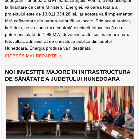
Județean Hunedoara și Primăria Orașului Petrila, a fost acceptat
la finanțare de către Ministerul Energiei. Valoarea totală a
proiectului este de 13.011.334,28 lei, iar acesta va fi implementat
fără cofinanțare din partea autorităților locale. Prin acest proiect,
la Petrila, se va construi o centrală electrică fotovoltaică cu o
putere instalată de 1,99 MW, devenind astfel cel mai mare parc
fotovoltaic administrat de o instituție publică din județul
Hunedoara. Energia produsă va fi destinată
CITEȘTE MAI DEPARTE
NOI INVESTIȚII MAJORE ÎN INFRASTRUCTURA
DE SĂNĂTATE A JUDEȚULUI HUNEDOARA