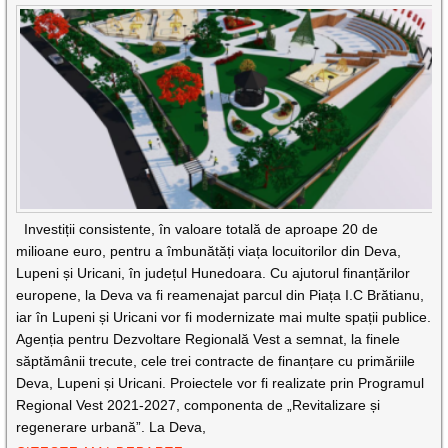
Investiții consistente, în valoare totală de aproape 20 de
milioane euro, pentru a îmbunătăți viața locuitorilor din Deva,
Lupeni și Uricani, în județul Hunedoara. Cu ajutorul finanțărilor
europene, la Deva va fi reamenajat parcul din Piața I.C Brătianu,
iar în Lupeni și Uricani vor fi modernizate mai multe spații publice.
Agenția pentru Dezvoltare Regională Vest a semnat, la finele
săptămânii trecute, cele trei contracte de finanțare cu primăriile
Deva, Lupeni și Uricani. Proiectele vor fi realizate prin Programul
Regional Vest 2021-2027, componenta de „Revitalizare și
regenerare urbană”. La Deva,