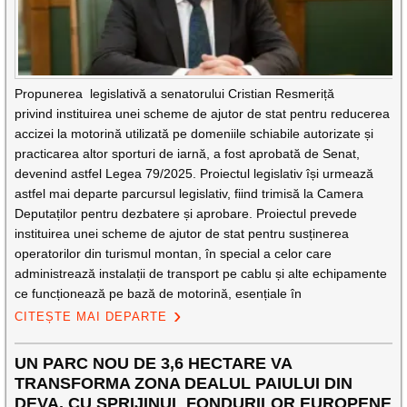
Propunerea legislativă a senatorului Cristian Resmeriță
privind instituirea unei scheme de ajutor de stat pentru reducerea
accizei la motorină utilizată pe domeniile schiabile autorizate și
practicarea altor sporturi de iarnă, a fost aprobată de Senat,
devenind astfel Legea 79/2025. Proiectul legislativ își urmează
astfel mai departe parcursul legislativ, fiind trimisă la Camera
Deputaților pentru dezbatere și aprobare. Proiectul prevede
instituirea unei scheme de ajutor de stat pentru susținerea
operatorilor din turismul montan, în special a celor care
administrează instalații de transport pe cablu și alte echipamente
ce funcționează pe bază de motorină, esențiale în
CITEȘTE MAI DEPARTE
UN PARC NOU DE 3,6 HECTARE VA
TRANSFORMA ZONA DEALUL PAIULUI DIN
DEVA, CU SPRIJINUL FONDURILOR EUROPENE