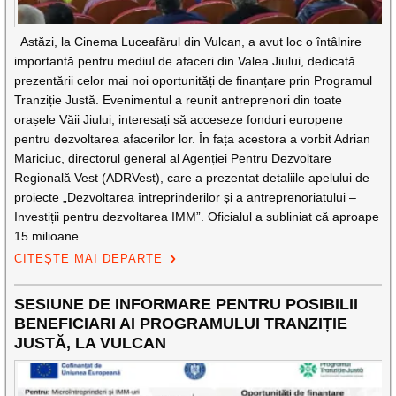
Astăzi, la Cinema Luceafărul din Vulcan, a avut loc o întâlnire
importantă pentru mediul de afaceri din Valea Jiului, dedicată
prezentării celor mai noi oportunități de finanțare prin Programul
Tranziție Justă. Evenimentul a reunit antreprenori din toate
orașele Văii Jiului, interesați să acceseze fonduri europene
pentru dezvoltarea afacerilor lor. În fața acestora a vorbit Adrian
Mariciuc, directorul general al Agenției Pentru Dezvoltare
Regională Vest (ADRVest), care a prezentat detaliile apelului de
proiecte „Dezvoltarea întreprinderilor și a antreprenoriatului –
Investiții pentru dezvoltarea IMM”. Oficialul a subliniat că aproape
15 milioane
CITEȘTE MAI DEPARTE
SESIUNE DE INFORMARE PENTRU POSIBILII
BENEFICIARI AI PROGRAMULUI TRANZIȚIE
JUSTĂ, LA VULCAN