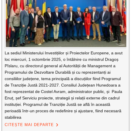
La sediul Ministerului Investițiilor și Proiectelor Europene, a avut
loc miercuri, 1 octombrie 2025, o întâlnire cu ministrul Dragoș
Pîslaru, cu directorul general al Autorității de Management a
Programului de Dezvoltare Durabilă și cu reprezentanți ai
consiliilor județene, tema principală a discuțiilor fiind Programul
de Tranziție Justă 2021-2027. Consiliul Județean Hunedoara a
fost reprezentat de Costel Avram, administrator public, și Paula
Enuț, șef Serviciu proiecte, strategii și relații externe din cadrul
instituției. Programul de Tranziție Justă se află în această
perioadă într-un proces de redefinire și ajustare, fiind necesară
stabilirea
CITEȘTE MAI DEPARTE