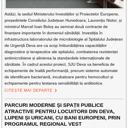
Astăzi, la sediul Ministerului Investițiilor și Proiectelor Europene,
președintele Consiliului Județean Hunedoara, Laurențiu Nistor, și
ministrul Marcel Ioan Boloș au semnat două contracte de
finanțare importante în domeniul sănătății. Investiția în
infrastructura laboratorului de microbiologie al Spitalului Județean
de Urgență Deva are ca scop îmbunătățirea capacităților
diagnostice și terapeutice ale spitalului, combaterea rezistenței
antimicrobiene și alinierea la standardele internaționale de
sănătate. În cadrul acestui proiect, SJU Deva va beneficia de
echipamente de înaltă performanță, precum sisteme automate
de identificare bacteriană, incubatoare pentru hemoculturi și
echipamente pentru testarea sensibilității la antibiotice.
CITEȘTE MAI DEPARTE
PARCURI MODERNE ȘI SPAȚII PUBLICE
ATRACTIVE PENTRU LOCUITORII DIN DEVA,
LUPENI ȘI URICANI, CU BANI EUROPENI, PRIN
PROGRAMUL REGIONAL VEST