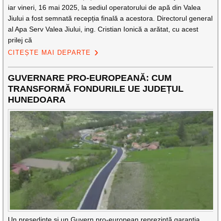
iar vineri, 16 mai 2025, la sediul operatorului de apă din Valea
Jiului a fost semnată recepția finală a acestora. Directorul general
al Apa Serv Valea Jiului, ing. Cristian Ionică a arătat, cu acest
prilej că
CITEȘTE MAI DEPARTE
GUVERNARE PRO-EUROPEANĂ: CUM
TRANSFORMĂ FONDURILE UE JUDEȚUL
HUNEDOARA
Un președinte și un Guvern pro-european reprezintă garanția