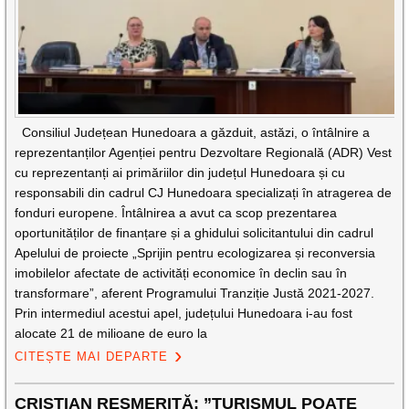
Consiliul Județean Hunedoara a găzduit, astăzi, o întâlnire a
reprezentanților Agenției pentru Dezvoltare Regională (ADR) Vest
cu reprezentanți ai primăriilor din județul Hunedoara și cu
responsabili din cadrul CJ Hunedoara specializați în atragerea de
fonduri europene. Întâlnirea a avut ca scop prezentarea
oportunităților de finanțare și a ghidului solicitantului din cadrul
Apelului de proiecte „Sprijin pentru ecologizarea și reconversia
imobilelor afectate de activități economice în declin sau în
transformare”, aferent Programului Tranziție Justă 2021-2027.
Prin intermediul acestui apel, județului Hunedoara i-au fost
alocate 21 de milioane de euro la
CITEȘTE MAI DEPARTE
CRISTIAN RESMERIȚĂ: ”TURISMUL POATE