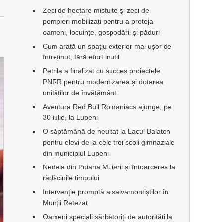
Zeci de hectare mistuite și zeci de
pompieri mobilizați pentru a proteja
oameni, locuințe, gospodării și păduri
Cum arată un spațiu exterior mai ușor de
întreținut, fără efort inutil
Petrila a finalizat cu succes proiectele
PNRR pentru modernizarea și dotarea
unităților de învățământ
Aventura Red Bull Romaniacs ajunge, pe
30 iulie, la Lupeni
O săptămână de neuitat la Lacul Balaton
pentru elevi de la cele trei școli gimnaziale
din municipiul Lupeni
Nedeia din Poiana Muierii și întoarcerea la
rădăcinile timpului
Intervenție promptă a salvamontiștilor în
Munții Retezat
Oameni speciali sărbătoriți de autorități la