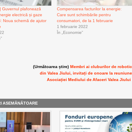
Guvernul plafonează
Compensarea facturilor la energie:
energie electrică și gaze
Care sunt schimbările pentru
3: Noua schemă de ajutor
consumatori, de la 1 februarie
e
1 februarie 2022
022
În „Economie”
e”
(Următoarea știre)
Membri ai cluburilor de roboti
din Valea Jiului, invitați de onoare la reuniun
Asociației Mediului de Afaceri Valea Jiului
RI ASEMĂNĂTOARE