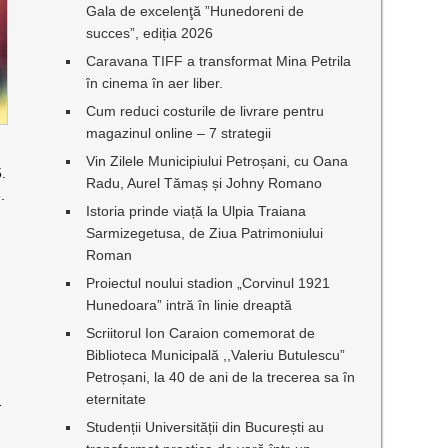
Gala de excelenţă ”Hunedoreni de
succes”, ediția 2026
Caravana TIFF a transformat Mina Petrila
în cinema în aer liber.
Cum reduci costurile de livrare pentru
magazinul online – 7 strategii
Vin Zilele Municipiului Petroșani, cu Oana
5.
Radu, Aurel Tămaș și Johny Romano
.
Istoria prinde viață la Ulpia Traiana
Sarmizegetusa, de Ziua Patrimoniului
i
Roman
Proiectul noului stadion „Corvinul 1921
Hunedoara” intră în linie dreaptă
Scriitorul Ion Caraion comemorat de
Biblioteca Municipală ,,Valeriu Butulescu”
Petroșani, la 40 de ani de la trecerea sa în
eternitate
1
Studenții Universității din București au