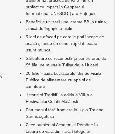
transformat practica de vară într-un
proiect cu impact în Geoparcul
Internațional UNESCO Țara Hațegului
Beneficiile utilizării unei creme BB în rutina
zilnică de îngrijire a pielii
5 idei de afaceri pe care le poți începe de
acasă și unde un curier rapid îți poate
ușura munca
Sărbătoare cu recunoștință pentru eroi, de
Sf. Ilie, pe muntele Tulișa de la Uricani
20 Iulie – Ziua Lucrătorului din Serviciile
A
Publice de alimentare cu apă și de
canalizare
„Istorie și Tradiții” la ediția a VIII-a a
Festivalului Cetății Mălăiești
Patrimoniul fără frontiere la Ulpia Traiana
Sarmizegetusa
Zece bursieri ai Academiei Române în
tabăra de vară din Țara Hațegului