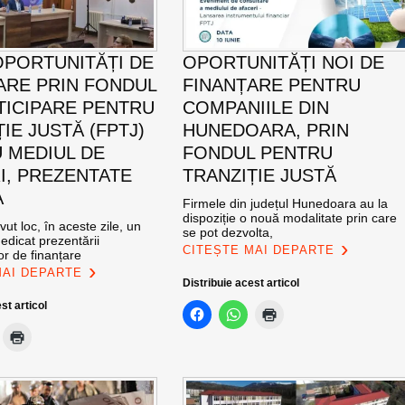
OPORTUNITĂȚI DE
OPORTUNITĂȚI NOI DE
ARE PRIN FONDUL
FINANȚARE PENTRU
TICIPARE PENTRU
COMPANIILE DIN
IE JUSTĂ (FPTJ)
HUNEDOARA, PRIN
 MEDIUL DE
FONDUL PENTRU
I, PREZENTATE
TRANZIȚIE JUSTĂ
A
Firmele din județul Hunedoara au la
dispoziție o nouă modalitate prin care
ut loc, în aceste zile, un
se pot dezvolta,
edicat prezentării
CITEȘTE MAI DEPARTE
lor de finanțare
MAI DEPARTE
Distribuie acest articol
st articol