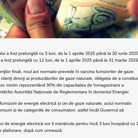
lui a fost prelungită cu 3 luni, de la 1 aprilie 2025 până la 30 iunie 202
a fost prelungită cu 12 luni, de la 1 aprilie 2025 până la 31 martie 2026
enţilor finali, noul act normativ prevede în sarcina furnizorilor de gaze
clienţi direcţi ai producătorilor de gaze naturale, obligația de a constitu
stoc minim reprezentând 90% din capacitatea de înmagazinare a
ntărilor Autorității Naționale de Reglementare în domeniul Energiei.
 furnizorii de energie electrică și cei de gaze naturale, actul normativ
consum și de categoriile de consumatori, astfel încât Guvernul să
ici de energie electrică vor fi menținute pentru încă 3 luni începând cu 
 de plafonare, după cum urmează: