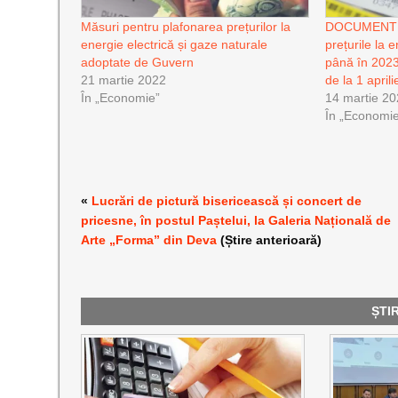
Măsuri pentru plafonarea prețurilor la
DOCUMENT| 
energie electrică și gaze naturale
prețurile la 
adoptate de Guvern
până în 202
21 martie 2022
de la 1 aprili
În „Economie”
14 martie 2
În „Economi
«
Lucrări de pictură bisericească și concert de
pricesne, în postul Paștelui, la Galeria Națională de
Arte „Forma” din Deva
(Știre anterioară)
ȘTI