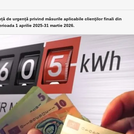
 de urgență privind măsurile aplicabile clienţilor finali din
erioada 1 aprilie 2025-31 martie 2026.