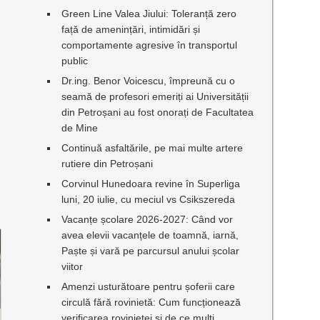
Green Line Valea Jiului: Toleranță zero
față de amenințări, intimidări și
comportamente agresive în transportul
public
Dr.ing. Benor Voicescu, împreună cu o
seamă de profesori emeriți ai Universității
din Petroșani au fost onorați de Facultatea
de Mine
Continuă asfaltările, pe mai multe artere
rutiere din Petroșani
Corvinul Hunedoara revine în Superliga
luni, 20 iulie, cu meciul vs Csikszereda
Vacanțe școlare 2026-2027: Când vor
avea elevii vacanțele de toamnă, iarnă,
Paște și vară pe parcursul anului școlar
viitor
Amenzi usturătoare pentru șoferii care
circulă fără rovinietă: Cum funcționează
verificarea rovinietei și de ce mulți