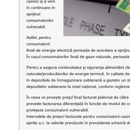
casnici și a veni
în continuare în
sprijinul
consumatorilor
vulnerabili.
Astfel, pentru
consumatorii
finali de energie electrică perioada de acordare a sprijinu
În cazul consumatorilor finali de gaze naturale, perioada 
Pentru a asigura continuitatea şi siguranţa alimentării cli
naturale/producătorilor de energie termică, în calitate de 
în depozitele de înmagazinare subterană a gazelor un 
depozitelor subterane la nivel național, conform regleme
În ceea ce privește preţul final facturat plafonat de către
prevede facturarea diferențiată în funcție de nivelul de 
protejeze consumatorii vulnerabili.
Intervalele de prețuri facturate pentru consumatorii casn
aprilie a.c. la valorile prevăzute în precedenta schemă