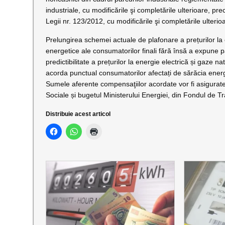
industriale, cu modificările şi completările ulterioare, pr
Legii nr. 123/2012, cu modificările şi completările ulterio
Prelungirea schemei actuale de plafonare a prețurilor la 
energetice ale consumatorilor finali fără însă a expune pa
predictibilitate a prețurilor la energie electrică și gaze n
acorda punctual consumatorilor afectați de sărăcia energe
Sumele aferente compensaţiilor acordate vor fi asigurate pr
Sociale și bugetul Ministerului Energiei, din Fondul de Tr
Distribuie acest articol