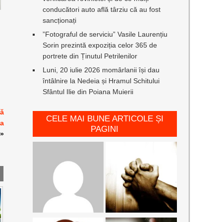
conducători auto află târziu că au fost
sancționați
”Fotograful de serviciu” Vasile Laurențiu
Sorin prezintă expoziția celor 365 de
portrete din Ținutul Petrilenilor
Luni, 20 iulie 2026 momârlanii își dau
întâlnire la Nedeia și Hramul Schitului
Sfântul Ilie din Poiana Muierii
că
CELE MAI BUNE ARTICOLE ȘI
ea
PAGINI
»