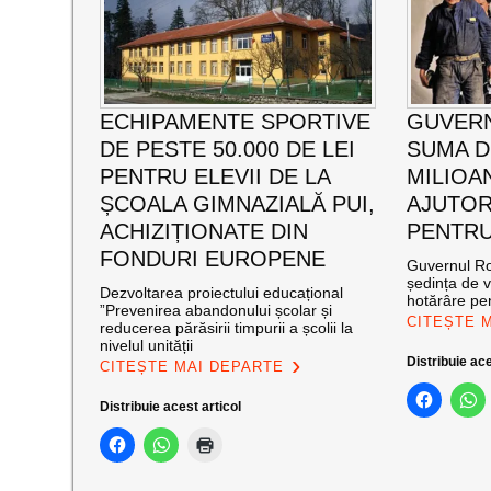
ECHIPAMENTE SPORTIVE
GUVERN
DE PESTE 50.000 DE LEI
SUMA D
PENTRU ELEVII DE LA
MILIOAN
ȘCOALA GIMNAZIALĂ PUI,
AJUTOR
ACHIZIȚIONATE DIN
PENTRU
FONDURI EUROPENE
Guvernul Ro
ședința de v
Dezvoltarea proiectului educațional
hotărâre pe
”Prevenirea abandonului școlar și
CITEȘTE 
reducerea părăsirii timpurii a școlii la
nivelul unității
Distribuie ace
CITEȘTE MAI DEPARTE
Distribuie acest articol