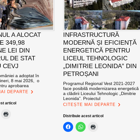
UL A ALOCAT
INFRASTRUCTURĂ
E 349,98
MODERNĂ ȘI EFICIENȚĂ
E LEI DIN
ENERGETICĂ PENTRU
UL DE STAT
LICEUL TEHNOLOGIC
 CEVJ
„DIMITRIE LEONIDA” DIN
PETROȘANI
mâniei a adoptat în
ineri, 8 mai 2026, o
Programul Regional Vest 2021-2027
ntru aprobarea
face posibilă modernizarea energetică
MAI DEPARTE
a clădirii Liceului Tehnologic „Dimitrie
Leonida”. Proiectul
st articol
CITEȘTE MAI DEPARTE
Distribuie acest articol