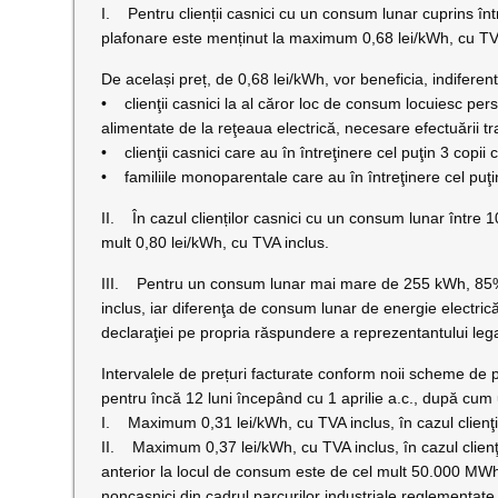
I. Pentru clienții casnici cu un consum lunar cuprins într
plafonare este menținut la maximum 0,68 lei/kWh, cu TV
De același preț, de 0,68 lei/kWh, vor beneficia, indifere
• clienţii casnici la al căror loc de consum locuiesc pe
alimentate de la reţeaua electrică, necesare efectuării t
• clienţii casnici care au în întreţinere cel puţin 3 copii
• familiile monoparentale care au în întreţinere cel puţi
II. În cazul clienților casnici cu un consum lunar între 1
mult 0,80 lei/kWh, cu TVA inclus.
III. Pentru un consum lunar mai mare de 255 kWh, 85%
inclus, iar diferenţa de consum lunar de energie electric
declaraţiei pe propria răspundere a reprezentantului lega
Intervalele de prețuri facturate conform noii scheme de 
pentru încă 12 luni începând cu 1 aprilie a.c., după cu
I. Maximum 0,31 lei/kWh, cu TVA inclus, în cazul clienţil
II. Maximum 0,37 lei/kWh, cu TVA inclus, în cazul clienţ
anterior la locul de consum este de cel mult 50.000 MWh, 
noncasnici din cadrul parcurilor industriale reglementate