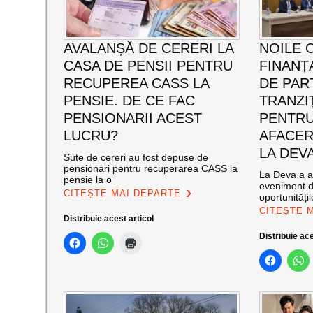
AVALANȘĂ DE CERERI LA
NOILE 
CASA DE PENSII PENTRU
FINANȚ
RECUPEREA CASS LA
DE PAR
PENSIE. DE CE FAC
TRANZIȚ
PENSIONARII ACEST
PENTRU
LUCRU?
AFACER
LA DEV
Sute de cereri au fost depuse de
pensionari pentru recuperarea CASS la
La Deva a av
pensie la o
eveniment d
CITEȘTE MAI DEPARTE
oportunități
CITEȘTE 
Distribuie acest articol
Distribuie ace