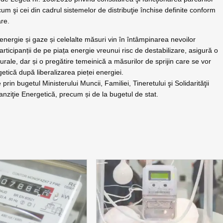
ecum şi cei din cadrul sistemelor de distribuţie închise definite conform
are.
energie și gaze și celelalte măsuri vin în întâmpinarea nevoilor
rticipanții de pe piața energie vreunui risc de destabilizare, asigură o
aturale, dar și o pregătire temeinică a măsurilor de sprijin care se vor
tică după liberalizarea pieței energiei.
in bugetul Ministerului Muncii, Familiei, Tineretului şi Solidarităţii
anziţie Energetică, precum și de la bugetul de stat.