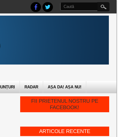
UNȚURI
RADAR
AȘA DA! AȘA NU!
FII PRIETENUL NOSTRU PE
FACEBOOK!
ARTICOLE RECENTE