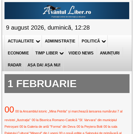
9 august 2026, duminică, 12:28
ACTUALITATE
ADMINISTRAȚIE
POLITICĂ
ECONOMIE
TIMP LIBER
VIDEO NEWS
ANUNȚURI
RADAR
AȘA DA! AȘA NU!
1 FEBRUARIE
00
00 la Ansamblul istoric „Mina Petrila” și marchează lansarea numărului 7 al
revistei „Ilustrația”
00 la Biserica Romano-Catolică ”Sf. Varvara” din municipiul
Petroșani
00 la Galeria de artă ”Forma” din Deva
00 la Peștera Bolii
00 la sala
Palatului Cultural ”Minerul” din Lupeni
00 o nouă ediție a Salonului de primăvară al