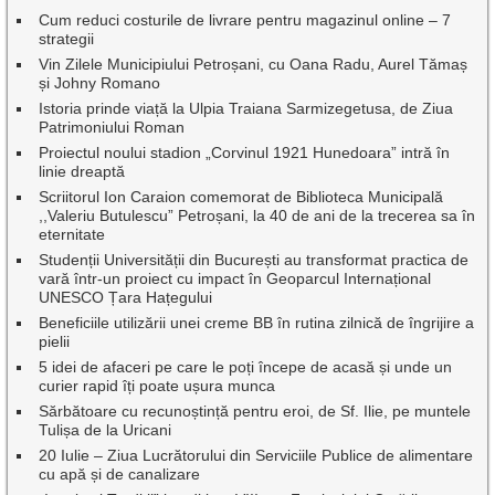
Cum reduci costurile de livrare pentru magazinul online – 7
strategii
Vin Zilele Municipiului Petroșani, cu Oana Radu, Aurel Tămaș
și Johny Romano
Istoria prinde viață la Ulpia Traiana Sarmizegetusa, de Ziua
Patrimoniului Roman
Proiectul noului stadion „Corvinul 1921 Hunedoara” intră în
linie dreaptă
Scriitorul Ion Caraion comemorat de Biblioteca Municipală
,,Valeriu Butulescu” Petroșani, la 40 de ani de la trecerea sa în
eternitate
Studenții Universității din București au transformat practica de
vară într-un proiect cu impact în Geoparcul Internațional
UNESCO Țara Hațegului
Beneficiile utilizării unei creme BB în rutina zilnică de îngrijire a
pielii
5 idei de afaceri pe care le poți începe de acasă și unde un
curier rapid îți poate ușura munca
Sărbătoare cu recunoștință pentru eroi, de Sf. Ilie, pe muntele
Tulișa de la Uricani
20 Iulie – Ziua Lucrătorului din Serviciile Publice de alimentare
cu apă și de canalizare