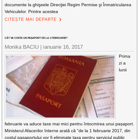
documente la ghişeele Direcţiei Regim Permise şi Înmatricularea
Vehiculelor. Printre acestea
CITEȘTE MAI DEPARTE
CÂT VA COSTA UN PAȘAPORT DE LA 1 FEBRUARIE?
Monika BACIU |
ianuarie 16, 2017
Prima
zi a
lunii
februarie va aduce taxe mai mici pentru întocmirea unui pașaport.
Ministerul Afacerilor Interne arată că “de la 1 februarie 2017, din
costul pașaportului vor fi eliminate taxa pentru serviciul public