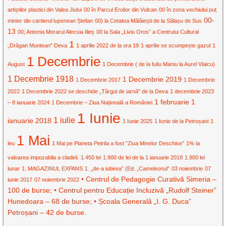
artiștilor plastici din Valea Jiului
00 în Parcul Eroilor din Vulcan
00 în zona vechiului puț
00-
minier din cartierul lupenean Ștefan
00) la Cetatea Mălăiești de la Sălașu de Sus
13
00; Antonia Morarul Alecsia Ilieș
00 la Sala „Liviu Oros” a Centrului Cultural
1
„Drăgan Muntean” Deva
1 aprilie 2022 de la ora 19
1 aprilie se scumpește gazul
1
1 Decembrie
August
1 Decembrie ( de la Iuliu Maniu la Aurel Vlaicu)
1 Decembrie 1918
1 Decembrie 2019
1 Decembrie 2017
1 Decembrie
2022
1 Decembrie 2022 se deschide „Târgul de iarnă” de la Deva
1 decembrie 2023
1 februarie
1
– 8 ianuarie 2024
1 Decembrie – Ziua Națională a României
1 Iunie
1 iulie
ianuarie 2018
1 Iunie 2025
1 Iunie de la Petroșani
1
1 Mai
leu
1 Mai pe Planeta Petrila a fost ”Ziua Minelor Deschise”
1% la
valoarea impozabila a cladirii.
1.450 lei
1.900 de lei de la 1 ianuarie 2018
1.900 lei
lunar
1. MAGAZINUL EXPANS
1. „de-a iubirea” (Ed. „Cameleonul”
03 noiembrie
07
• Centrul de Pedagogie Curativă Simeria –
iunie 2017
07 noiembrie 2022
100 de burse; • Centrul pentru Educație Incluzivă „Rudolf Steiner”
Hunedoara – 68 de burse; • Școala Generală „I. G. Duca”
Petroșani – 42 de burse.