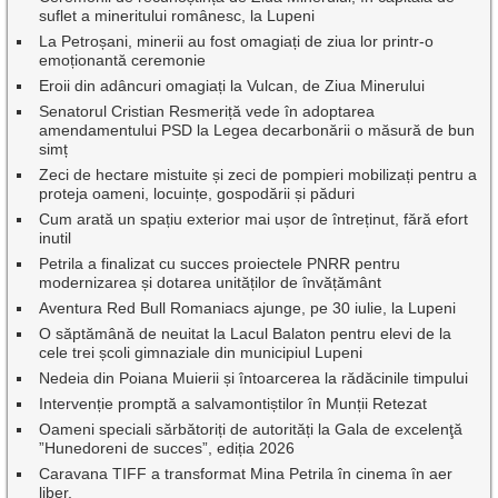
suflet a mineritului românesc, la Lupeni
La Petroșani, minerii au fost omagiați de ziua lor printr-o
emoționantă ceremonie
Eroii din adâncuri omagiați la Vulcan, de Ziua Minerului
Senatorul Cristian Resmeriță vede în adoptarea
amendamentului PSD la Legea decarbonării o măsură de bun
simț
Zeci de hectare mistuite și zeci de pompieri mobilizați pentru a
proteja oameni, locuințe, gospodării și păduri
Cum arată un spațiu exterior mai ușor de întreținut, fără efort
inutil
Petrila a finalizat cu succes proiectele PNRR pentru
modernizarea și dotarea unităților de învățământ
Aventura Red Bull Romaniacs ajunge, pe 30 iulie, la Lupeni
O săptămână de neuitat la Lacul Balaton pentru elevi de la
cele trei școli gimnaziale din municipiul Lupeni
Nedeia din Poiana Muierii și întoarcerea la rădăcinile timpului
Intervenție promptă a salvamontiștilor în Munții Retezat
Oameni speciali sărbătoriți de autorități la Gala de excelenţă
”Hunedoreni de succes”, ediția 2026
Caravana TIFF a transformat Mina Petrila în cinema în aer
liber.