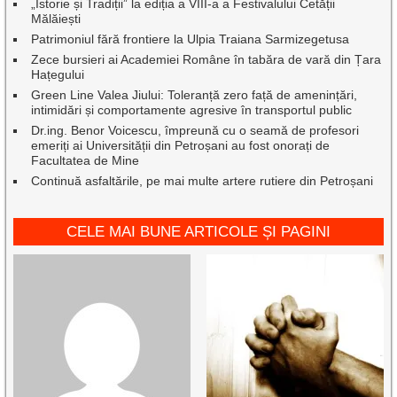
„Istorie și Tradiții” la ediția a VIII-a a Festivalului Cetății
Mălăiești
Patrimoniul fără frontiere la Ulpia Traiana Sarmizegetusa
Zece bursieri ai Academiei Române în tabăra de vară din Țara
Hațegului
Green Line Valea Jiului: Toleranță zero față de amenințări,
intimidări și comportamente agresive în transportul public
Dr.ing. Benor Voicescu, împreună cu o seamă de profesori
emeriți ai Universității din Petroșani au fost onorați de
Facultatea de Mine
Continuă asfaltările, pe mai multe artere rutiere din Petroșani
CELE MAI BUNE ARTICOLE ȘI PAGINI