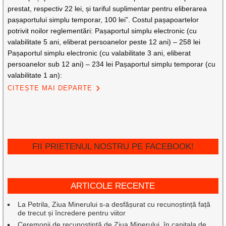
prestat, respectiv 22 lei, și tariful suplimentar pentru eliberarea
pașaportului simplu temporar, 100 lei”. Costul pașapoartelor
potrivit noilor reglementări: Pașaportul simplu electronic (cu
valabilitate 5 ani, eliberat persoanelor peste 12 ani) – 258 lei
Pașaportul simplu electronic (cu valabilitate 3 ani, eliberat
persoanelor sub 12 ani) – 234 lei Pașaportul simplu temporar (cu
valabilitate 1 an):
CITEȘTE MAI DEPARTE
FII PRIETENUL NOSTRU PE FACEBOOK!
ARTICOLE RECENTE
La Petrila, Ziua Minerului s-a desfășurat cu recunoștință față
de trecut și încredere pentru viitor
Ceremonii de recunoștință de Ziua Minerului, în capitala de