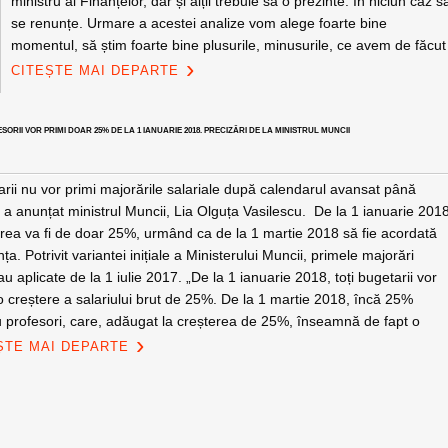
ministru al Finanțelor, dar și alții trebuie să o prezinte. În niciun caz s
se renunțe. Urmare a acestei analize vom alege foarte bine
momentul, să știm foarte bine plusurile, minusurile, ce avem de făcut
CITEȘTE MAI DEPARTE
FESORII VOR PRIMI DOAR 25% DE LA 1 IANUARIE 2018. PRECIZĂRI DE LA MINISTRUL MUNCII
rii nu vor primi majorările salariale după calendarul avansat până
a anunțat ministrul Muncii, Lia Olguța Vasilescu. De la 1 ianuarie 201
rea va fi de doar 25%, urmând ca de la 1 martie 2018 să fie acordată
nța. Potrivit variantei inițiale a Ministerului Muncii, primele majorări
au aplicate de la 1 iulie 2017. „De la 1 ianuarie 2018, toți bugetarii vor
 creștere a salariului brut de 25%. De la 1 martie 2018, încă 25%
u profesori, care, adăugat la creșterea de 25%, înseamnă de fapt o
ȘTE MAI DEPARTE