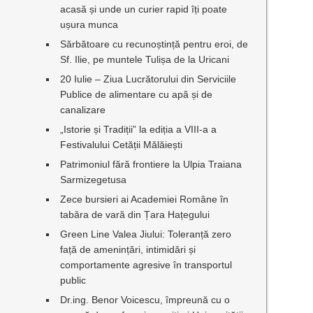
acasă și unde un curier rapid îți poate
ușura munca
Sărbătoare cu recunoștință pentru eroi, de
Sf. Ilie, pe muntele Tulișa de la Uricani
20 Iulie – Ziua Lucrătorului din Serviciile
Publice de alimentare cu apă și de
canalizare
„Istorie și Tradiții” la ediția a VIII-a a
Festivalului Cetății Mălăiești
Patrimoniul fără frontiere la Ulpia Traiana
Sarmizegetusa
Zece bursieri ai Academiei Române în
tabăra de vară din Țara Hațegului
Green Line Valea Jiului: Toleranță zero
față de amenințări, intimidări și
comportamente agresive în transportul
public
Dr.ing. Benor Voicescu, împreună cu o