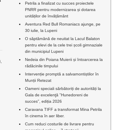
ă
Petrila a finalizat cu succes proiectele
PNRR pentru modernizarea și dotarea
unităților de învățământ
Aventura Red Bull Romaniacs ajunge, pe
30 iulie, la Lupeni
O săptămână de neuitat la Lacul Balaton
pentru elevi de la cele trei școli gimnaziale
din municipiul Lupeni
Nedeia din Poiana Muierii și întoarcerea la
8,
rădăcinile timpului
Intervenție promptă a salvamontiștilor în
Munții Retezat
Oameni speciali sărbătoriți de autorități la
Gala de excelenţă ”Hunedoreni de
succes”, ediția 2026
Caravana TIFF a transformat Mina Petrila
în cinema în aer liber.
Cum reduci costurile de livrare pentru