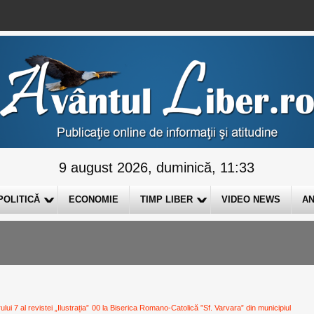
9 august 2026, duminică, 11:33
POLITICĂ
ECONOMIE
TIMP LIBER
VIDEO NEWS
AN
i 7 al revistei „Ilustrația”
00 la Biserica Romano-Catolică ”Sf. Varvara” din municipiul