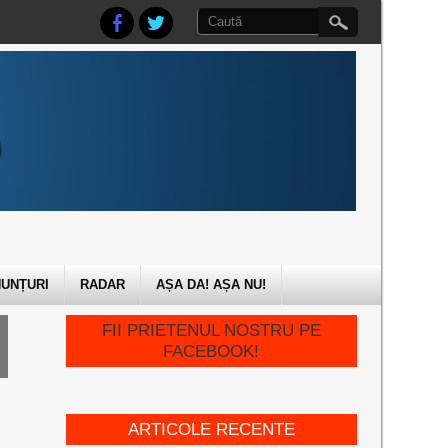
UNȚURI
RADAR
AȘA DA! AȘA NU!
FII PRIETENUL NOSTRU PE
FACEBOOK!
ARTICOLE RECENTE