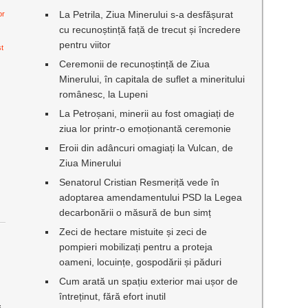
La Petrila, Ziua Minerului s-a desfășurat
or
cu recunoștință față de trecut și încredere
pentru viitor
st
Ceremonii de recunoștință de Ziua
Minerului, în capitala de suflet a mineritului
românesc, la Lupeni
La Petroșani, minerii au fost omagiați de
ziua lor printr-o emoționantă ceremonie
Eroii din adâncuri omagiați la Vulcan, de
Ziua Minerului
Senatorul Cristian Resmeriță vede în
adoptarea amendamentului PSD la Legea
decarbonării o măsură de bun simț
Zeci de hectare mistuite și zeci de
pompieri mobilizați pentru a proteja
oameni, locuințe, gospodării și păduri
Cum arată un spațiu exterior mai ușor de
întreținut, fără efort inutil