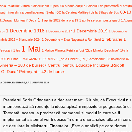
 sala Palatului Cultural ”Minerul” din Lupeni
00 o nouă ediție a Salonului de primăvară al artiștil
00-13
 puț minier din cartierul lupenean Ștefan
00) la Cetatea Mălăiești de la Sălașu de Sus
1
ural „Drăgan Muntean” Deva
1 aprilie 2022 de la ora 19
1 aprilie se scumpește gazul
1 Augu
1 Decembrie 1918
1 Decembrie 2019
icu)
1 Decembrie 2017
1 Decembrie
1 februarie
1
mbrie 2023 – 8 ianuarie 2024
1 Decembrie – Ziua Națională a României
1 Mai
Petroșani
1 leu
1 Mai pe Planeta Petrila a fost ”Ziua Minelor Deschise”
1% la
.900 lei lunar
1. MAGAZINUL EXPANS
1. „de-a iubirea” (Ed. „Cameleonul”
03 noiembrie
07
Simeria – 100 de burse; • Centrul pentru Educație Incluzivă „Rudolf
. G. Duca” Petroșani – 42 de burse.
 DE IMPLEMENTARE, LA 1 IANUARIE 2018
Premierul Sorin Grindeanu a declarat marți, 6 iunie, că Executivul nu
intenționează să renunțe la ideea aplicării impozitului pe gospodărie.
Totodată, acesta a precizat că momentul și modul în care va fi
implementat sistemul vor fi decise în urma unei analize aflate în curs
de derulare la Ministerul Finanțelor. „Este o analiză pe care domnul