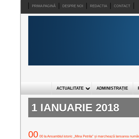
PRIMA PAGINĂ
DESPRE NOI
REDACTIA
CONTACT
ACTUALITATE
ADMINISTRAȚIE
1 IANUARIE 2018
00
00 la Ansamblul istoric „Mina Petrila” și marchează lansarea numărulu