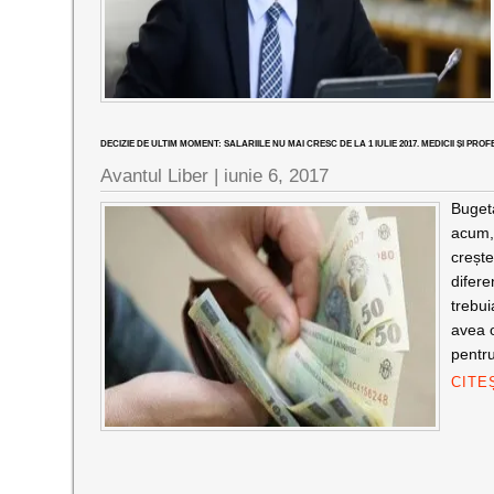
DECIZIE DE ULTIM MOMENT: SALARIILE NU MAI CRESC DE LA 1 IULIE 2017. MEDICII ȘI PRO
Avantul Liber |
iunie 6, 2017
Bugeta
acum, 
crește
difere
trebui
avea o
pentr
CITE