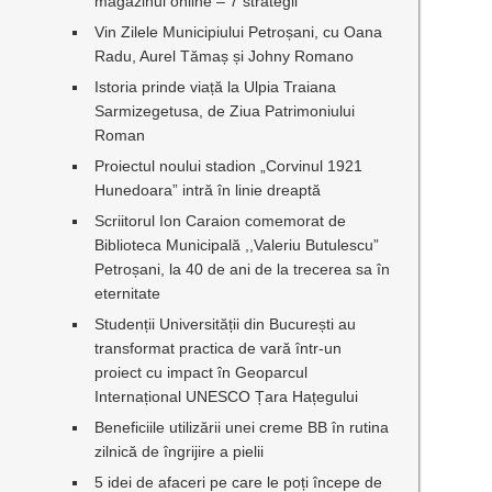
magazinul online – 7 strategii
Vin Zilele Municipiului Petroșani, cu Oana
Radu, Aurel Tămaș și Johny Romano
Istoria prinde viață la Ulpia Traiana
Sarmizegetusa, de Ziua Patrimoniului
Roman
Proiectul noului stadion „Corvinul 1921
Hunedoara” intră în linie dreaptă
Scriitorul Ion Caraion comemorat de
Biblioteca Municipală ,,Valeriu Butulescu”
Petroșani, la 40 de ani de la trecerea sa în
eternitate
Studenții Universității din București au
transformat practica de vară într-un
proiect cu impact în Geoparcul
Internațional UNESCO Țara Hațegului
Beneficiile utilizării unei creme BB în rutina
zilnică de îngrijire a pielii
5 idei de afaceri pe care le poți începe de