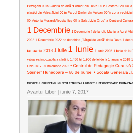
Petroșani
00 la Galeria de artă ”Forma” din Deva
00 la Peștera Bolii
00 la
plastici din Valea Jiului
00 în Parcul Eroilor din Vulcan
00 în zona vechiului
00; Antonia Morarul Alecsia Ilieș
00 la Sala „Liviu Oros” a Centrului Cult
1 Decembrie
1 Decembrie ( de la Iuliu Maniu la Aurel Vla
2022
1 Decembrie 2022 se deschide „Târgul de iarnă” de la Deva
1 dece
1 Iunie
1 iulie
ianuarie 2018
1 Iunie 2025
1 Iunie de la 
valoarea impozabila a cladirii.
1.450 lei
1.900 de lei de la 1 ianuarie 2018
1
• Centrul de Pedagogie Curativă 
iunie 2017
07 noiembrie 2022
Steiner” Hunedoara – 68 de burse; • Școala Generală „I
PREMIERUL GRINDEANU: NU SE VA RENUNȚA LA IMPOZITUL PE GOSPODĂRIE. PRIMA ETAPĂ
Avantul Liber |
iunie 7, 2017