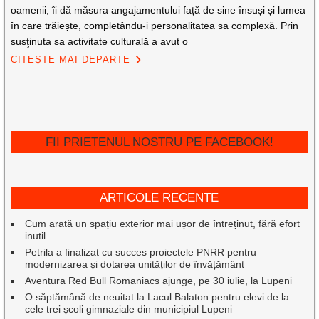
oamenii, îi dă măsura angajamentului față de sine însuși și lumea
în care trăiește, completându-i personalitatea sa complexă. Prin
susţinuta sa activitate culturală a avut o
CITEȘTE MAI DEPARTE
FII PRIETENUL NOSTRU PE FACEBOOK!
ARTICOLE RECENTE
Cum arată un spațiu exterior mai ușor de întreținut, fără efort
inutil
Petrila a finalizat cu succes proiectele PNRR pentru
modernizarea și dotarea unităților de învățământ
Aventura Red Bull Romaniacs ajunge, pe 30 iulie, la Lupeni
O săptămână de neuitat la Lacul Balaton pentru elevi de la
cele trei școli gimnaziale din municipiul Lupeni