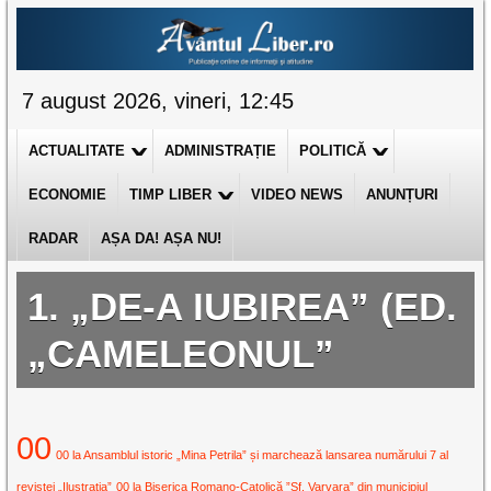
7 august 2026, vineri, 12:45
ACTUALITATE
ADMINISTRAȚIE
POLITICĂ
ECONOMIE
TIMP LIBER
VIDEO NEWS
ANUNȚURI
RADAR
AȘA DA! AȘA NU!
1. „DE-A IUBIREA” (ED.
„CAMELEONUL”
00
00 la Ansamblul istoric „Mina Petrila” și marchează lansarea numărului 7 al
revistei „Ilustrația”
00 la Biserica Romano-Catolică ”Sf. Varvara” din municipiul