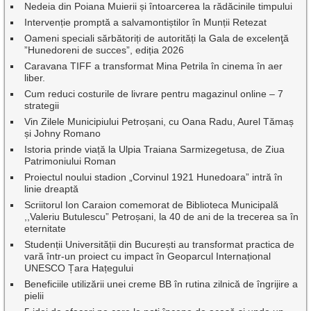
Nedeia din Poiana Muierii și întoarcerea la rădăcinile timpului
Intervenție promptă a salvamontiștilor în Munții Retezat
Oameni speciali sărbătoriți de autorități la Gala de excelenţă
”Hunedoreni de succes”, ediția 2026
Caravana TIFF a transformat Mina Petrila în cinema în aer
liber.
Cum reduci costurile de livrare pentru magazinul online – 7
strategii
Vin Zilele Municipiului Petroșani, cu Oana Radu, Aurel Tămaș
și Johny Romano
Istoria prinde viață la Ulpia Traiana Sarmizegetusa, de Ziua
Patrimoniului Roman
Proiectul noului stadion „Corvinul 1921 Hunedoara” intră în
linie dreaptă
Scriitorul Ion Caraion comemorat de Biblioteca Municipală
,,Valeriu Butulescu” Petroșani, la 40 de ani de la trecerea sa în
eternitate
Studenții Universității din București au transformat practica de
vară într-un proiect cu impact în Geoparcul Internațional
UNESCO Țara Hațegului
Beneficiile utilizării unei creme BB în rutina zilnică de îngrijire a
pielii