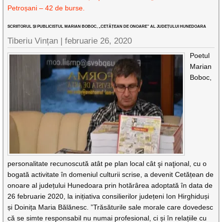
Petroșani – 42 de burse.
SCRIITORUL ȘI PUBLICISTUL MARIAN BOBOC, „CETĂȚEAN DE ONOARE” AL JUDEȚULUI HUNEDOARA
Tiberiu Vințan |
februarie 26, 2020
Poetul
Marian
Boboc,
personalitate recunoscută atât pe plan local cât şi naţional, cu o
bogată activitate în domeniul culturii scrise, a devenit Cetățean de
onoare al județului Hunedoara prin hotărârea adoptată în data de
26 februarie 2020, la inițiativa consilierilor județeni Ion Hirghiduși
și Doinița Maria Bălănesc. ”Trăsăturile sale morale care dovedesc
că se simte responsabil nu numai profesional, ci și în relațiile cu