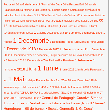
Petroșani
00 la Galeria de artă ”Forma” din Deva
00 la Peștera Bolii
00 la sala
Palatului Cultural ”Minerul” din Lupeni
00 o nouă ediție a Salonului de primăvară al
artiștilor plastici din Valea Jiului
00 în Parcul Eroilor din Vulcan
00 în zona vechiului puț
00-
minier din cartierul lupenean Ștefan
00) la Cetatea Mălăiești de la Sălașu de Sus
13
00; Antonia Morarul Alecsia Ilieș
00 la Sala „Liviu Oros” a Centrului Cultural
1
„Drăgan Muntean” Deva
1 aprilie 2022 de la ora 19
1 aprilie se scumpește gazul
1
1 Decembrie
August
1 Decembrie ( de la Iuliu Maniu la Aurel Vlaicu)
1 Decembrie 1918
1 Decembrie 2019
1 Decembrie 2017
1 Decembrie
2022
1 Decembrie 2022 se deschide „Târgul de iarnă” de la Deva
1 decembrie 2023
1 februarie
1
– 8 ianuarie 2024
1 Decembrie – Ziua Națională a României
1 Iunie
1 iulie
ianuarie 2018
1 Iunie 2025
1 Iunie de la Petroșani
1
1 Mai
leu
1 Mai pe Planeta Petrila a fost ”Ziua Minelor Deschise”
1% la
valoarea impozabila a cladirii.
1.450 lei
1.900 de lei de la 1 ianuarie 2018
1.900 lei
lunar
1. MAGAZINUL EXPANS
1. „de-a iubirea” (Ed. „Cameleonul”
03 noiembrie
07
• Centrul de Pedagogie Curativă Simeria –
iunie 2017
07 noiembrie 2022
100 de burse; • Centrul pentru Educație Incluzivă „Rudolf Steiner”
Hunedoara – 68 de burse; • Școala Generală „I. G. Duca”