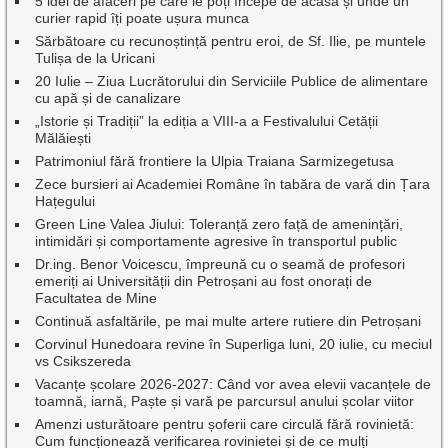
5 idei de afaceri pe care le poți începe de acasă și unde un
curier rapid îți poate ușura munca
Sărbătoare cu recunoștință pentru eroi, de Sf. Ilie, pe muntele
Tulișa de la Uricani
20 Iulie – Ziua Lucrătorului din Serviciile Publice de alimentare
cu apă și de canalizare
„Istorie și Tradiții” la ediția a VIII-a a Festivalului Cetății
Mălăiești
Patrimoniul fără frontiere la Ulpia Traiana Sarmizegetusa
Zece bursieri ai Academiei Române în tabăra de vară din Țara
Hațegului
Green Line Valea Jiului: Toleranță zero față de amenințări,
intimidări și comportamente agresive în transportul public
Dr.ing. Benor Voicescu, împreună cu o seamă de profesori
emeriți ai Universității din Petroșani au fost onorați de
Facultatea de Mine
Continuă asfaltările, pe mai multe artere rutiere din Petroșani
Corvinul Hunedoara revine în Superliga luni, 20 iulie, cu meciul
vs Csikszereda
Vacanțe școlare 2026-2027: Când vor avea elevii vacanțele de
toamnă, iarnă, Paște și vară pe parcursul anului școlar viitor
Amenzi usturătoare pentru șoferii care circulă fără rovinietă:
Cum funcționează verificarea rovinietei și de ce mulți