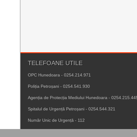
TELEFOANE UTILE
OPC Hunedoara - 0254.214.971
Poliția Petroșani - 0254.541.930
Agenția de Protecția Mediului Hunedoara - 0254.215.44
Spitalul de Urgență Petroșani - 0254.544.321
Număr Unic de Urgență - 112