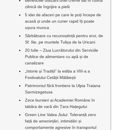
Beneficiile utilizării unei creme BB în rutina
zilnică de îngrijire a pielii
5 idei de afaceri pe care le poți începe de
acasă și unde un curier rapid îți poate
ușura munca
Sărbătoare cu recunoștință pentru eroi, de
Sf. Ilie, pe muntele Tulișa de la Uricani
20 Iulie – Ziua Lucrătorului din Serviciile
Publice de alimentare cu apă și de
canalizare
„Istorie și Tradiții” la ediția a VIII-a a
Festivalului Cetății Mălăiești
Patrimoniul fără frontiere la Ulpia Traiana
Sarmizegetusa
Zece bursieri ai Academiei Române în
tabăra de vară din Țara Hațegului
Green Line Valea Jiului: Toleranță zero
față de amenințări, intimidări și
comportamente agresive în transportul