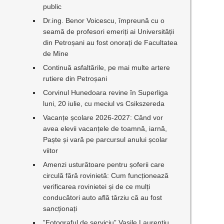
public
Dr.ing. Benor Voicescu, împreună cu o
seamă de profesori emeriți ai Universității
din Petroșani au fost onorați de Facultatea
de Mine
Continuă asfaltările, pe mai multe artere
rutiere din Petroșani
Corvinul Hunedoara revine în Superliga
luni, 20 iulie, cu meciul vs Csikszereda
Vacanțe școlare 2026-2027: Când vor
avea elevii vacanțele de toamnă, iarnă,
Paște și vară pe parcursul anului școlar
viitor
Amenzi usturătoare pentru șoferii care
circulă fără rovinietă: Cum funcționează
verificarea rovinietei și de ce mulți
conducători auto află târziu că au fost
sancționați
”Fotograful de serviciu” Vasile Laurențiu