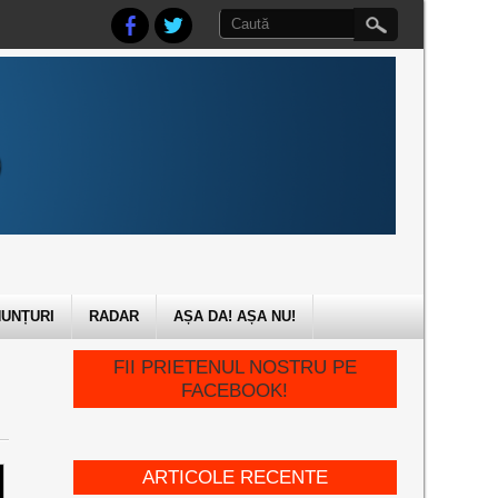
UNȚURI
RADAR
AȘA DA! AȘA NU!
FII PRIETENUL NOSTRU PE
FACEBOOK!
ARTICOLE RECENTE