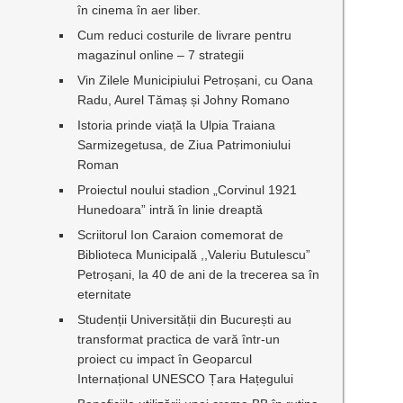
în cinema în aer liber.
Cum reduci costurile de livrare pentru
magazinul online – 7 strategii
Vin Zilele Municipiului Petroșani, cu Oana
Radu, Aurel Tămaș și Johny Romano
Istoria prinde viață la Ulpia Traiana
Sarmizegetusa, de Ziua Patrimoniului
Roman
Proiectul noului stadion „Corvinul 1921
Hunedoara” intră în linie dreaptă
Scriitorul Ion Caraion comemorat de
Biblioteca Municipală ,,Valeriu Butulescu”
Petroșani, la 40 de ani de la trecerea sa în
eternitate
Studenții Universității din București au
transformat practica de vară într-un
proiect cu impact în Geoparcul
Internațional UNESCO Țara Hațegului