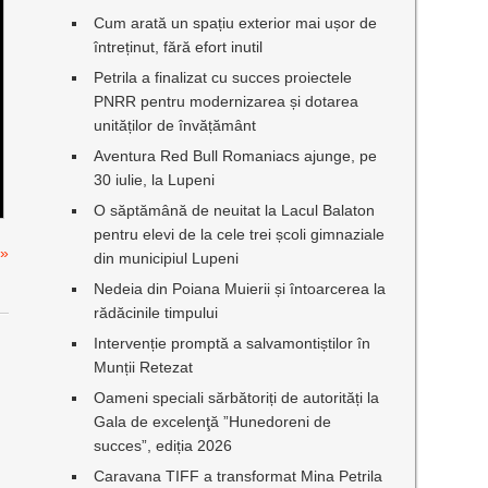
Cum arată un spațiu exterior mai ușor de
întreținut, fără efort inutil
Petrila a finalizat cu succes proiectele
PNRR pentru modernizarea și dotarea
unităților de învățământ
Aventura Red Bull Romaniacs ajunge, pe
30 iulie, la Lupeni
O săptămână de neuitat la Lacul Balaton
pentru elevi de la cele trei școli gimnaziale
 »
din municipiul Lupeni
Nedeia din Poiana Muierii și întoarcerea la
rădăcinile timpului
Intervenție promptă a salvamontiștilor în
Munții Retezat
Oameni speciali sărbătoriți de autorități la
Gala de excelenţă ”Hunedoreni de
succes”, ediția 2026
Caravana TIFF a transformat Mina Petrila