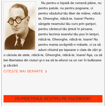
Nu pentru-o lopată de rumenă pâine, nu
pentru patule, nu pentru pogoane, ci
pentru văzduhul tău liber de mâine, ridică-
te, Gheorghe, ridică-te, Ioane! Pentru
sângele neamului tău curs prin şanţuri,
pentru cântecul tău ţintuit în piroane,
pentru lacrima soarelui tău pus în lanţuri,
ridică-te, Gheorghe, ridică-te, Ioane! Nu
pentru mania scrâşnită-n măsele, ci ca să
aduni chiuind pe tapsane o claie de zări şi-
o căciula de stele, ridică-te, Gheorghe, ridică-te, Ioane! Aşa, ca să
bei libertatea din ciuturi şi-n ea să te-afunzi ca un cer în bulboane
şi zărzării
CITEȘTE MAI DEPARTE
FII PRIETENUL NOSTRU PE FACEBOOK!