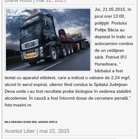
Diana Rusu
|
mai 22, 2015
Joi, 21.05.2015, în
jurul orei 13:00,
poliţiştii Postului
Poliţie Băcia au
depistat în trafic un
autocamion condus
de un cetăţean
sârb. Potrivit IPJ
Hunedoara, “
bărbatul a fost
testat cu aparatul etilotest, care a indicat o valoare de 2,24 mg/l,
alcool în aerul expirat, ulterior fiind condus la Spitalul Judeţean
Deva unde i-au fost recoltate probe biologice în vederea stabilirii
alcoolemiei. În cauză a fost întocmit dosar de cercetare penală.”
foto:masini.ro
BILA NEAGRA/ 22 MAI 2015- ADRIAN JURCA
Avantul Liber |
mai 22, 2015