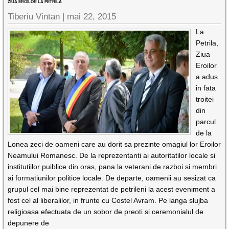
ZIUA EROILOR LA PETRILA
Tiberiu Vintan |
mai 22, 2015
La
Petrila,
Ziua
Eroilor
a adus
in fata
troitei
din
parcul
de la
Lonea zeci de oameni care au dorit sa prezinte omagiul lor Eroilor
Neamului Romanesc. De la reprezentanti ai autoritatilor locale si
institutiilor puiblice din oras, pana la veterani de razboi si membri
ai formatiunilor politice locale. De departe, oamenii au sesizat ca
grupul cel mai bine reprezentat de petrileni la acest eveniment a
fost cel al liberalilor, in frunte cu Costel Avram. Pe langa slujba
religioasa efectuata de un sobor de preoti si ceremonialul de
depunere de