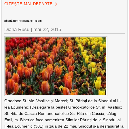
CITEȘTE MAI DEPARTE
SĂRBĂTORI RELIGIOASE – 22 MAI
Diana Rusu
|
mai 22, 2015
Ortodoxe Sf. Mc. Vasilisc și Marcel; Sf. Părinți de la Sinodul al II-
lea Ecumenic (Dezlegare la pește) Greco-catolice Sf. m. Vasilisc;
Sf. Rita de Cascia Romano-catolice Ss. Rita din Cascia, călug.;
Emil, m. Biserica face pomenirea Sfinților Părinți de la Sinodul al
II-lea Ecumenic (381) în ziua de 22 mai. Sinodul s-a desfășurat la