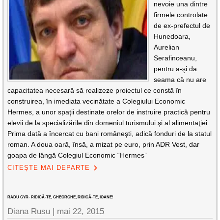
nevoie una dintre
firmele controlate
de ex-prefectul de
Hunedoara,
Aurelian
Serafinceanu,
pentru a-şi da
seama că nu are
capacitatea necesară să realizeze proiectul ce constă în
construirea, în imediata vecinătate a Colegiului Economic
Hermes, a unor spaţii destinate orelor de instruire practică pentru
elevii de la specializările din domeniul turismului şi al alimentaţiei.
Prima dată a încercat cu bani româneşti, adică fonduri de la statul
roman. A doua oară, însă, a mizat pe euro, prin ADR Vest, dar
goapa de lângă Colegiul Economic “Hermes”
CITEȘTE MAI DEPARTE
RADU GYR- RIDICĂ-TE, GHEORGHE, RIDICĂ-TE, IOANE!
Diana Rusu
|
mai 22, 2015