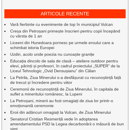
ARTICOLE RECENTE
Vară fierbinte cu evenimente de top în municipiul Vulcan
Creșa din Petroșani primește înscrieri pentru copii începând
cu vârsta de 1 an
Liceeni din Hunedoara pornesc pe urmele eroului care a
schimbat istoria Europei
Uzdin, acolo unde poezia nu cunoaște granițe
Educația dincolo de sala de clasă – ateliere outdoor pentru
elevi, părinți și profesori, în cadrul proiectului „SUPER” de la
Liceul Tehnologic „Ovid Densușianu” din Călan
La Petrila, Ziua Minerului s-a desfășurat cu recunoștință față
de trecut și încredere pentru viitor
Ceremonii de recunoștință de Ziua Minerului, în capitala de
suflet a mineritului românesc, la Lupeni
La Petroșani, minerii au fost omagiați de ziua lor printr-o
emoționantă ceremonie
Eroii din adâncuri omagiați la Vulcan, de Ziua Minerului
Senatorul Cristian Resmeriță vede în adoptarea
amendamentului PSD la Legea decarbonării o măsură de bun
simț