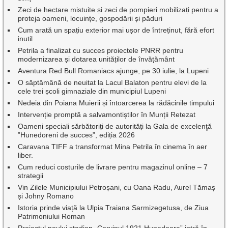
Zeci de hectare mistuite și zeci de pompieri mobilizați pentru a
proteja oameni, locuințe, gospodării și păduri
Cum arată un spațiu exterior mai ușor de întreținut, fără efort
inutil
Petrila a finalizat cu succes proiectele PNRR pentru
modernizarea și dotarea unităților de învățământ
Aventura Red Bull Romaniacs ajunge, pe 30 iulie, la Lupeni
O săptămână de neuitat la Lacul Balaton pentru elevi de la
cele trei școli gimnaziale din municipiul Lupeni
Nedeia din Poiana Muierii și întoarcerea la rădăcinile timpului
Intervenție promptă a salvamontiștilor în Munții Retezat
Oameni speciali sărbătoriți de autorități la Gala de excelenţă
”Hunedoreni de succes”, ediția 2026
Caravana TIFF a transformat Mina Petrila în cinema în aer
liber.
Cum reduci costurile de livrare pentru magazinul online – 7
strategii
Vin Zilele Municipiului Petroșani, cu Oana Radu, Aurel Tămaș
și Johny Romano
Istoria prinde viață la Ulpia Traiana Sarmizegetusa, de Ziua
Patrimoniului Roman