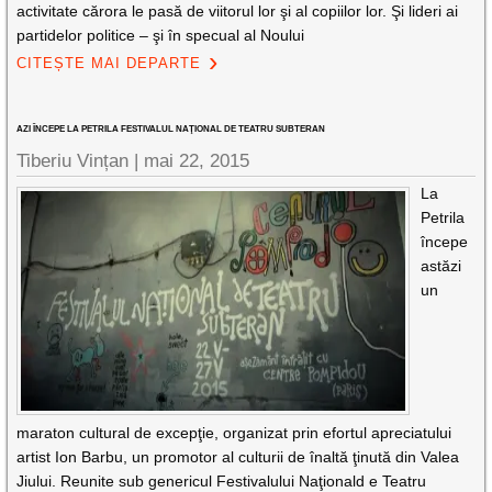
activitate cărora le pasă de viitorul lor şi al copiilor lor. Şi lideri ai
partidelor politice – şi în specual al Noului
CITEȘTE MAI DEPARTE
AZI ÎNCEPE LA PETRILA FESTIVALUL NAŢIONAL DE TEATRU SUBTERAN
Tiberiu Vințan
|
mai 22, 2015
La
Petrila
începe
astăzi
un
maraton cultural de excepţie, organizat prin efortul apreciatului
artist Ion Barbu, un promotor al culturii de înaltă ţinută din Valea
Jiului. Reunite sub genericul Festivalului Naţionald e Teatru