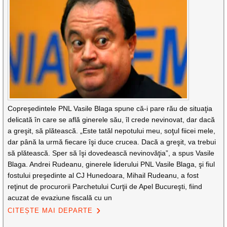
Copreşedintele PNL Vasile Blaga spune că-i pare rău de situaţia
delicată în care se află ginerele său, îl crede nevinovat, dar dacă
a greşit, să plătească. „Este tatăl nepotului meu, soţul fiicei mele,
dar până la urmă fiecare îşi duce crucea. Dacă a greşit, va trebui
să plătească. Sper să îşi dovedească nevinovăţia”, a spus Vasile
Blaga. Andrei Rudeanu, ginerele liderului PNL Vasile Blaga, şi fiul
fostului preşedinte al CJ Hunedoara, Mihail Rudeanu, a fost
reţinut de procurorii Parchetului Curţii de Apel Bucureşti, fiind
acuzat de evaziune fiscală cu un
CITEȘTE MAI DEPARTE