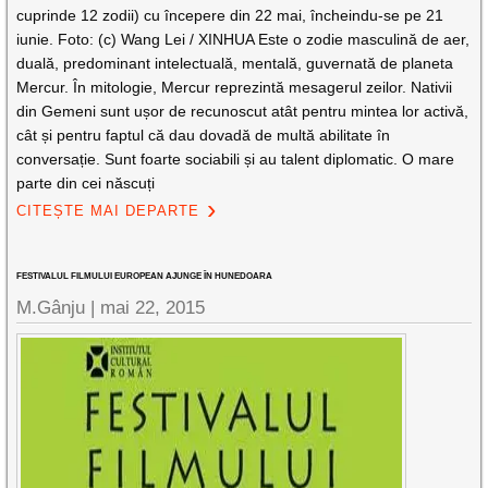
cuprinde 12 zodii) cu începere din 22 mai, încheindu-se pe 21
iunie. Foto: (c) Wang Lei / XINHUA Este o zodie masculină de aer,
duală, predominant intelectuală, mentală, guvernată de planeta
Mercur. În mitologie, Mercur reprezintă mesagerul zeilor. Nativii
din Gemeni sunt ușor de recunoscut atât pentru mintea lor activă,
cât și pentru faptul că dau dovadă de multă abilitate în
conversație. Sunt foarte sociabili și au talent diplomatic. O mare
parte din cei născuți
CITEȘTE MAI DEPARTE
FESTIVALUL FILMULUI EUROPEAN AJUNGE ÎN HUNEDOARA
M.Gânju |
mai 22, 2015