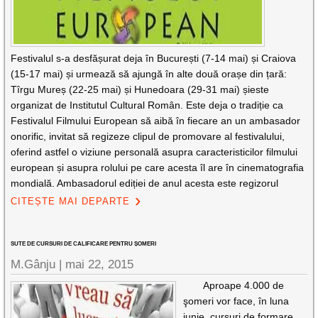
Festivalul s-a desfășurat deja în București (7-14 mai) și Craiova
(15-17 mai) și urmează să ajungă în alte două orașe din țară:
Tîrgu Mureș (22-25 mai) și Hunedoara (29-31 mai) șieste
organizat de Institutul Cultural Român. Este deja o tradiție ca
Festivalul Filmului European să aibă în fiecare an un ambasador
onorific, invitat să regizeze clipul de promovare al festivalului,
oferind astfel o viziune personală asupra caracteristicilor filmului
european și asupra rolului pe care acesta îl are în cinematografia
mondială. Ambasadorul ediției de anul acesta este regizorul
CITEȘTE MAI DEPARTE
SUTE DE CURSURI DE CALIFICARE PENTRU ȘOMERI
M.Gânju |
mai 22, 2015
Aproape 4.000 de
şomeri vor face, în luna
iunie, cursuri de formare