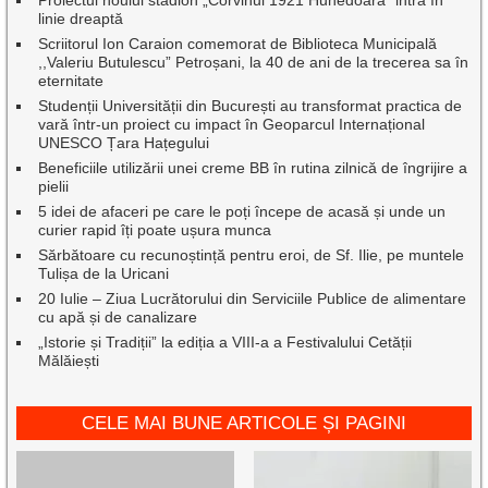
Proiectul noului stadion „Corvinul 1921 Hunedoara” intră în
linie dreaptă
Scriitorul Ion Caraion comemorat de Biblioteca Municipală
,,Valeriu Butulescu” Petroșani, la 40 de ani de la trecerea sa în
eternitate
Studenții Universității din București au transformat practica de
vară într-un proiect cu impact în Geoparcul Internațional
UNESCO Țara Hațegului
Beneficiile utilizării unei creme BB în rutina zilnică de îngrijire a
pielii
5 idei de afaceri pe care le poți începe de acasă și unde un
curier rapid îți poate ușura munca
Sărbătoare cu recunoștință pentru eroi, de Sf. Ilie, pe muntele
Tulișa de la Uricani
20 Iulie – Ziua Lucrătorului din Serviciile Publice de alimentare
cu apă și de canalizare
„Istorie și Tradiții” la ediția a VIII-a a Festivalului Cetății
Mălăiești
CELE MAI BUNE ARTICOLE ȘI PAGINI