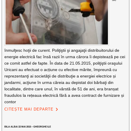
înmulţesc hoţii de curent. Poliţiştii şi angajaţii distribuitorului de
energie electrică fac însă razii în urma cărora îi depistează pe cei
ce comit astfel de fapte. În data de 21.05.2015, poliţiştii oraşului
Uricani au efectuat o acțiune cu efective mărite, împreună cu
reprezentanţi ai societăţii de distribuţie a energiei electrice și
jandarmi, acţiune în urma căreia au depistat doi bărbaţi din
localitate, dintre care unul, în vârstă de 51 de ani, era branșat
fraudulos la rețeaua electrică fără a avea contract de furnizare și
contor
CITEȘTE MAI DEPARTE
BILA ALBA/ 22 MAI 2015 – GHEORGHE ILE