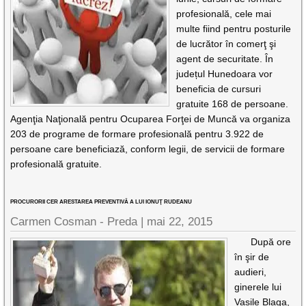
profesională, cele mai
multe fiind pentru posturile
de lucrător în comerţ şi
agent de securitate. În
județul Hunedoara vor
beneficia de cursuri
gratuite 168 de persoane.
Agenţia Naţională pentru Ocuparea Forţei de Muncă va organiza
203 de programe de formare profesională pentru 3.922 de
persoane care beneficiază, conform legii, de servicii de formare
profesională gratuite.
PROCURORII CER ARESTAREA PREVENTIVĂ A LUI IONUŢ RUDEANU
Carmen Cosman - Preda |
mai 22, 2015
După ore
în şir de
audieri,
ginerele lui
Vasile Blaga,