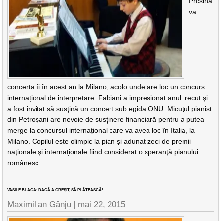
Prcsina
va
concerta îi în acest an la Milano, acolo unde are loc un concurs
internațional de interpretare. Fabiani a impresionat anul trecut şi
a fost invitat să susţină un concert sub egida ONU. Micuțul pianist
din Petroșani are nevoie de susţinere financiară pentru a putea
merge la concursul internațional care va avea loc în Italia, la
Milano. Copilul este olimpic la pian și adunat zeci de premii
naţionale şi internaţionale fiind considerat o speranţă pianului
românesc.
VASILE BLAGA: DACĂ A GREŞIT, SĂ PLĂTEASCĂ!
Maximilian Gânju |
mai 22, 2015