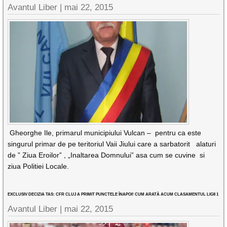
Avantul Liber |
mai 22, 2015
Gheorghe Ile, primarul municipiului Vulcan – pentru ca este
singurul primar de pe teritoriul Vaii Jiului care a sarbatorit alaturi
de ” Ziua Eroilor” , „Inaltarea Domnului” asa cum se cuvine si
ziua Politiei Locale.
EXCLUSIV DECIZIA TAS: CFR CLUJ A PRIMIT PUNCTELE ÎNAPOI! CUM ARATĂ ACUM CLASAMENTUL LIGII 1
Avantul Liber |
mai 22, 2015