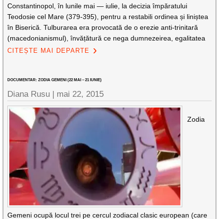
Constantinopol, în lunile mai — iulie, la decizia împăratului
Teodosie cel Mare (379-395), pentru a restabili ordinea și liniștea
în Biserică. Tulburarea era provocată de o erezie anti-trinitară
(macedonianismul), învățătură ce nega dumnezeirea, egalitatea
CITEȘTE MAI DEPARTE
DOCUMENTAR: ZODIA GEMENI (22 MAI – 21 IUNIE)
Diana Rusu
|
mai 22, 2015
Zodia
Gemeni ocupă locul trei pe cercul zodiacal clasic european (care