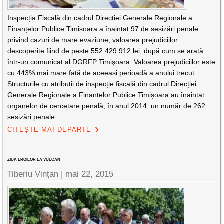
Inspecția Fiscală din cadrul Direcției Generale Regionale a
Finanțelor Publice Timișoara a înaintat 97 de sesizări penale
privind cazuri de mare evaziune, valoarea prejudiciilor
descoperite fiind de peste 552.429.912 lei, după cum se arată
într-un comunicat al DGRFP Timişoara. Valoarea prejudiciilor este
cu 443% mai mare fată de aceeași perioadă a anului trecut.
Structurile cu atribuții de inspecție fiscală din cadrul Direcției
Generale Regionale a Finanțelor Publice Timișoara au înaintat
organelor de cercetare penală, în anul 2014, un număr de 262
sesizări penale
CITEȘTE MAI DEPARTE
ZIUA EROILOR LA VULCAN
Tiberiu Vințan
|
mai 22, 2015