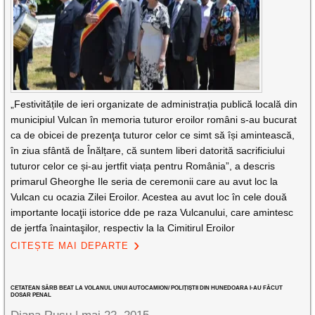
„Festivitățile de ieri organizate de administrația publică locală din
municipiul Vulcan în memoria tuturor eroilor români s-au bucurat
ca de obicei de prezenţa tuturor celor ce simt să își amintească,
în ziua sfântă de Înălțare, că suntem liberi datorită sacrificiului
tuturor celor ce și-au jertfit viața pentru România”, a descris
primarul Gheorghe Ile seria de ceremonii care au avut loc la
Vulcan cu ocazia Zilei Eroilor. Acestea au avut loc în cele două
importante locaţii istorice dde pe raza Vulcanului, care amintesc
de jertfa înaintaşilor, respectiv la la Cimitirul Eroilor
CITEȘTE MAI DEPARTE
CETATEAN SÂRB BEAT LA VOLANUL UNUI AUTOCAMION/ POLIȚIȘTII DIN HUNEDOARA I-AU FĂCUT
DOSAR PENAL