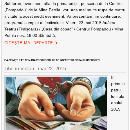
Subteran, eveniment aflat la prima ediţie, pe scena de la Centrul
„Pompadou” de la Mina Petrila, vor urca mai multe trupe de teatru
invitate la acest inedit eveniment. Vă prezentăm, îm continuare,
programul complet al festivalului: Vineri, 22 mai 2015 Auăleu
Teatru (Timişoara) / „Casa din copac” / Centrul Pompadou / Mina
Petrila / ora 18.00 Sâmbătă,
CITEȘTE MAI DEPARTE
EVAZIONIŞTI DAŢI PE MÂNA PROCURORILOR DE INSPECTORII FISCALI HUNEDORENI
Tiberiu Vințan
|
mai 22, 2015
În
primele
patru
luni ale
anului
2015,