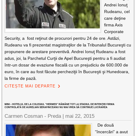
Andrei Ionuţ
Rudeanu, cel
care deţine
firma Axis
Corporate
Security, a fost reţinut de procurori pentru 24 de ore. Astăzi,
Rudeanu va fi prezentat magistraţilor de la Tribunalul Bucureşti cu
propunere de arestare preventivă. Andrei Ionuţ Rudeanu a fost
adus, joi, la Parchetul Curţii de Apel Bucureşti pentru a fi audiat
într-un dosar de evaziune fiscală cu un prejudiciu de 600.000 de
euro, în care au fost făcute percheziţii în Bucureşti şi Hunedoara,
la firme de pază.
CITEȘTE MAI DEPARTE
MINI – HOTELUL DE LA COLEGIUL “HERMES” RĂMÂNE TOT LA STADIUL DE INTENŢIE/ FIRMA
CONTROLATĂ DE AURELIAN SERAFINCEANU NU MAI VREA SĂ CONTINUE LUCRAREA
Carmen Cosman - Preda |
mai 22, 2015
De două
“încercări” a avut