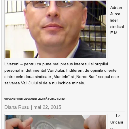
Adrian
Jurca,
lider
sindical
E.M
Livezeni – pentru ca pune mai presus interesul si orgoliul
personal in detrimentul Vaii Jiului. Indiferent de opiniile diferite
dintre cele doua sindicate „Muntele” si „Noroc Bun” scopul este
salvarea Vaii Jiului si de a nu inchide minele.
URICANI: PRINŞI DE OAMENII LEGII CĂ FURAU CURENT
Diana Rusu
|
mai 22, 2015
La
Uricani
se