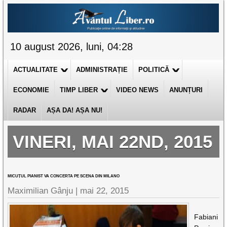
10 august 2026, luni, 04:28
ACTUALITATE
ADMINISTRAȚIE
POLITICĂ
ECONOMIE
TIMP LIBER
VIDEO NEWS
ANUNȚURI
RADAR
AȘA DA! AȘA NU!
VINERI, MAI 22ND, 2015
MICUȚUL PIANIST VA CONCERTA PE SCENA DIN MILANO
Maximilian Gânju |
mai 22, 2015
Fabiani