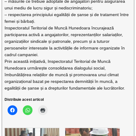
– măsurile ce trebuie adoptate de angajatori pentru asigurarea
unui mediu de lucru sigur și nediscriminatoriu;
– respectarea principiului egalității de șanse și de tratament între
femei și bărbați.
Inspectoratul Teritorial de Muncă Hunedoara încurajează
participarea activă a angajatorilor, reprezentanților salariaților,
organizațiilor sindicale și patronale, precum și a tuturor
persoanelor interesate la activitățile de informare organizate în
cadrul campaniei.
Prin această inițiativă, Inspectoratul Teritorial de Muncă
Hunedoara urmărește consolidarea dialogului social,
îmbunătățirea relațiilor de muncă și promovarea unui climat
organizațional bazat pe respectarea demnității în muncă, a
egalității de șanse și a drepturilor fundamentale ale lucrătorilor.
Distribuie acest articol