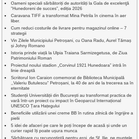
Oameni speciali sărbătoriți de autorități la Gala de excelenţă
”Hunedoreni de succes”, ediția 2026
Caravana TIFF a transformat Mina Petrila în cinema în aer
liber.
Cum reduci costurile de livrare pentru magazinul online – 7
strategii
Vin Zilele Municipiului Petroșani, cu Oana Radu, Aurel Tămaș
și Johny Romano
Istoria prinde viață la Ulpia Traiana Sarmizegetusa, de Ziua
Patrimoniului Roman
Proiectul noului stadion „Corvinul 1921 Hunedoara” intră în
linie dreaptă
Scriitorul Ion Caraion comemorat de Biblioteca Municipală
,,Valeriu Butulescu” Petroșani, la 40 de ani de la trecerea sa în
eternitate
Studenții Universității din București au transformat practica de
vară într-un proiect cu impact în Geoparcul Internațional
UNESCO Țara Hațegului
Beneficiile utilizării unei creme BB în rutina zilnică de îngrijire a
pielii
5 idei de afaceri pe care le poți începe de acasă și unde un
curier rapid îți poate ușura munca
Sărbătoare cu recunoștință pentru eroi, de Sf. Ilie, pe muntele