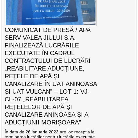
COMUNICAT DE PRESĂ / APA
SERV VALEA JIULUI S.A.
FINALIZEAZĂ LUCRĂRILE
EXECUTATE ÎN CADRUL
CONTRACTULUI DE LUCRĂRI
„REABILITARE ADUCȚIUNE,
REȚELE DE APĂ ȘI
CANALIZARE ÎN UAT ANINOASA
ȘI UAT VULCAN” – LOT 1: VJ-
CL-07 „REABILITAREA
REȚELELOR DE APĂ ȘI
CANALIZARE ANINOASA ȘI A
ADUCȚIUNII MORIȘOARA”
În data de 26 ianuarie 2023 are loc recepția la
terminarea lucrărilor pentru lucrările executate