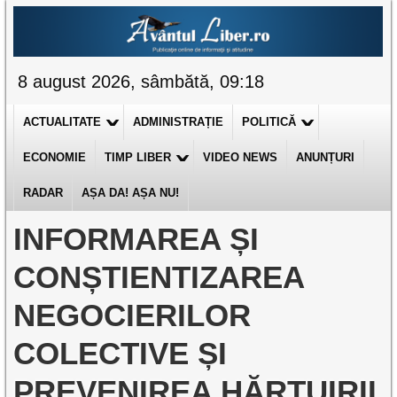
8 august 2026, sâmbătă, 09:18
ACTUALITATE
ADMINISTRAȚIE
POLITICĂ
ECONOMIE
TIMP LIBER
VIDEO NEWS
ANUNȚURI
RADAR
AȘA DA! AȘA NU!
INFORMAREA ȘI
CONȘTIENTIZAREA
NEGOCIERILOR
COLECTIVE ȘI
PREVENIREA HĂRȚUIRII