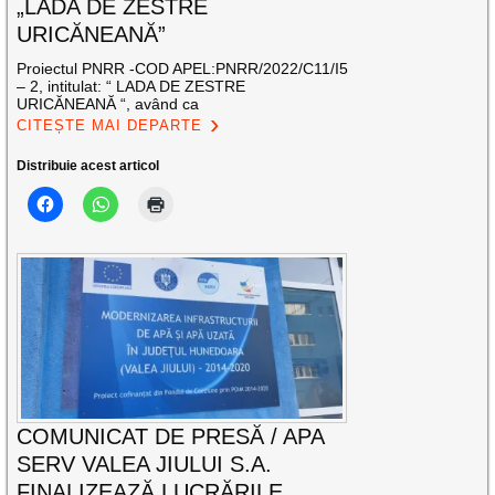
„LADA DE ZESTRE
URICĂNEANĂ”
Proiectul PNRR -COD APEL:PNRR/2022/C11/I5
– 2, intitulat: “ LADA DE ZESTRE
URICĂNEANĂ “, având ca
CITEȘTE MAI DEPARTE
Distribuie acest articol
COMUNICAT DE PRESĂ / APA
SERV VALEA JIULUI S.A.
FINALIZEAZĂ LUCRĂRILE