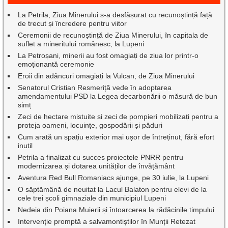
La Petrila, Ziua Minerului s-a desfășurat cu recunoștință față
de trecut și încredere pentru viitor
Ceremonii de recunoștință de Ziua Minerului, în capitala de
suflet a mineritului românesc, la Lupeni
La Petroșani, minerii au fost omagiați de ziua lor printr-o
emoționantă ceremonie
Eroii din adâncuri omagiați la Vulcan, de Ziua Minerului
Senatorul Cristian Resmeriță vede în adoptarea
amendamentului PSD la Legea decarbonării o măsură de bun
simț
Zeci de hectare mistuite și zeci de pompieri mobilizați pentru a
proteja oameni, locuințe, gospodării și păduri
Cum arată un spațiu exterior mai ușor de întreținut, fără efort
inutil
Petrila a finalizat cu succes proiectele PNRR pentru
modernizarea și dotarea unităților de învățământ
Aventura Red Bull Romaniacs ajunge, pe 30 iulie, la Lupeni
O săptămână de neuitat la Lacul Balaton pentru elevi de la
cele trei școli gimnaziale din municipiul Lupeni
Nedeia din Poiana Muierii și întoarcerea la rădăcinile timpului
Intervenție promptă a salvamontiștilor în Munții Retezat