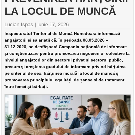
LA LOCUL DE MUNCĂ
Lucian Ispas |
iunie 17, 2026
Inspectoratul Teritorial de Muncă Hunedoara informează
angajatorii și salariații că, în perioada 08.05.2026 –
31.12.2026, se desfășoară Campania națională de informare
și conștientizare pentru promovarea negocierilor colective la
nivelul angajatorilor din sectorul privat și sectorul public,
precum și creșterea gradului de informare privind hărțuirea
pe criteriul de sex, hărțuirea morală la locul de muncă și
promovarea principiului egalității de șanse și de tratament
între femei și bărbați.