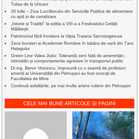
Tulișa de la Uricani
20 Iulie – Ziua Lucrătorului din Serviciile Publice de alimentare
cu apă și de canalizare
„Istorie și Tradiții” la ediția a VIII-a a Festivalului Cetății
Mălăiești
Patrimoniul fără frontiere la Ulpia Traiana Sarmizegetusa
Zece bursieri ai Academiei Române în tabăra de vară din Țara
Hațegului
Green Line Valea Jiului: Toleranță zero față de amenințări,
intimidări și comportamente agresive în transportul public
Dr.ing. Benor Voicescu, împreună cu o seamă de profesori
emeriți ai Universității din Petroșani au fost onorați de
Facultatea de Mine
Continuă asfaltările, pe mai multe artere rutiere din Petroșani
CELE MAI BUNE ARTICOLE ȘI PAGINI