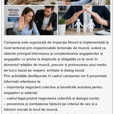
Campania este organizată de Inspecția Muncii și implementată la
nivel teritorial prin inspectoratele teritoriale de muncă, având ca
obiectiv principal informarea și conștientizarea angajatorilor și
angajaților cu privire la drepturile și obligațiile ce le revin în
domeniul relațiilor de muncă, precum și promovarea unui mediu
de lucru bazat pe respect, echitate și dialog social.
Prin activitățile desfășurate în cadrul campaniei vor fi prezentate
informații referitoare la:
– importanța negocierii colective și beneficiile acesteia pentru
angajatori și salariați;
– cadrul legal privind negocierea colectivă și dialogul social;
– prevenirea și combaterea hărțuirii pe criteriul de sex și a
hărțuirii morale la locul de muncă;