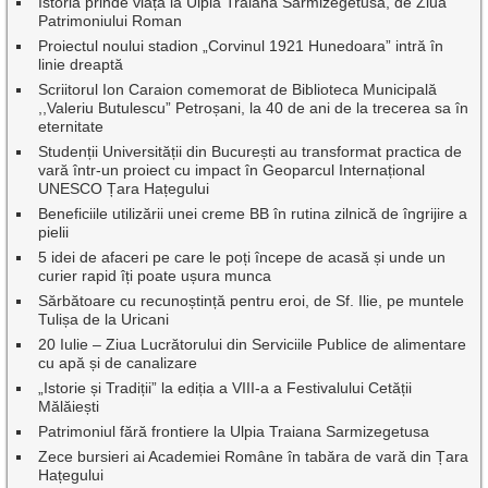
Istoria prinde viață la Ulpia Traiana Sarmizegetusa, de Ziua
Patrimoniului Roman
Proiectul noului stadion „Corvinul 1921 Hunedoara” intră în
linie dreaptă
Scriitorul Ion Caraion comemorat de Biblioteca Municipală
,,Valeriu Butulescu” Petroșani, la 40 de ani de la trecerea sa în
eternitate
Studenții Universității din București au transformat practica de
vară într-un proiect cu impact în Geoparcul Internațional
UNESCO Țara Hațegului
Beneficiile utilizării unei creme BB în rutina zilnică de îngrijire a
pielii
5 idei de afaceri pe care le poți începe de acasă și unde un
curier rapid îți poate ușura munca
Sărbătoare cu recunoștință pentru eroi, de Sf. Ilie, pe muntele
Tulișa de la Uricani
20 Iulie – Ziua Lucrătorului din Serviciile Publice de alimentare
cu apă și de canalizare
„Istorie și Tradiții” la ediția a VIII-a a Festivalului Cetății
Mălăiești
Patrimoniul fără frontiere la Ulpia Traiana Sarmizegetusa
Zece bursieri ai Academiei Române în tabăra de vară din Țara
Hațegului