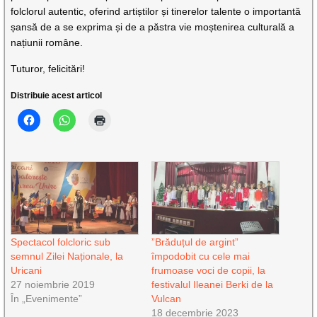
folclorul autentic, oferind artiștilor și tinerelor talente o importantă
șansă de a se exprima și de a păstra vie moștenirea culturală a
națiunii române.
Tuturor, felicitări!
Distribuie acest articol
Spectacol folcloric sub
”Brăduțul de argint”
semnul Zilei Naționale, la
împodobit cu cele mai
Uricani
frumoase voci de copii, la
27 noiembrie 2019
festivalul Ileanei Berki de la
În „Evenimente”
Vulcan
18 decembrie 2023