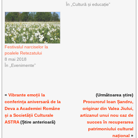
În „Cultură și educație”
Festivalul narciselor la
poalele Retezatului
8 mai 2018
În „Evenimente”
«
Vibrante emoții la
(Următoarea știre)
conferința aniversară de la
Procurorul Ioan Șandru,
Deva a Academiei Române
originar din Valea Jiului,
și a Societății Culturale
artizanul unui nou caz de
ASTRA
(Știre anterioară)
succes în recuperarea
patrimoniului cultural
național
»