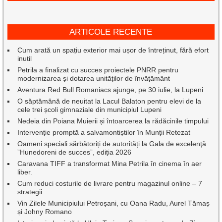
ARTICOLE RECENTE
Cum arată un spațiu exterior mai ușor de întreținut, fără efort
inutil
Petrila a finalizat cu succes proiectele PNRR pentru
modernizarea și dotarea unităților de învățământ
Aventura Red Bull Romaniacs ajunge, pe 30 iulie, la Lupeni
O săptămână de neuitat la Lacul Balaton pentru elevi de la
cele trei școli gimnaziale din municipiul Lupeni
Nedeia din Poiana Muierii și întoarcerea la rădăcinile timpului
Intervenție promptă a salvamontiștilor în Munții Retezat
Oameni speciali sărbătoriți de autorități la Gala de excelenţă
”Hunedoreni de succes”, ediția 2026
Caravana TIFF a transformat Mina Petrila în cinema în aer
liber.
Cum reduci costurile de livrare pentru magazinul online – 7
strategii
Vin Zilele Municipiului Petroșani, cu Oana Radu, Aurel Tămaș
și Johny Romano