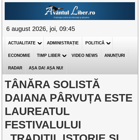
6 august 2026, joi, 09:45
ACTUALITATE
ADMINISTRAȚIE
POLITICĂ
ECONOMIE
TIMP LIBER
VIDEO NEWS
ANUNȚURI
RADAR
AȘA DA! AȘA NU!
TÂNĂRA SOLISTĂ
DAIANA PÂRVUȚA ESTE
LAUREATUL
FESTIVALULUI
„TRADIȚII, ISTORIE ȘI