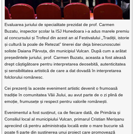
Evaluarea juriului de specialitate prezidat de prof. Carmen
Buzatu, inspector școlar la ISJ Hunedoara i-a adus marele premiu
al concursului și Trofeul din acest an al Festivalului „Tradiții, istorie
și cultură la poale de Retezat” tinerei dar deja binecunoscutei
soliste Daiana Pârvuța, din municipiul Vulcan. După cum a arătat
președintele juriului, prof. Carmen Buzatu, aceasta a fost aleasă
drept câștigătoare pentru interpretarea deosebită, autenticitatea
și sensibilitatea artistică de care a dat dovadă în interpretarea
folclorului românesc.
Cei prezenți la aceste eveniment artistic devenit o frumoasă
tradiție în comunitatea Văii Jiului, au avut parte de o zi plină de
emoție, frumusețe și respect pentru valorile românești.
Evenimentul a fost susținut, ca de fiecare dată, de Primăria și
Consiliul local al municipiului Vulcan, primarul Cristian Merișanu
apreciind că pentru administrația locală este o mare bucurie să
poate fi parte din susținerea unui proiect care promovează