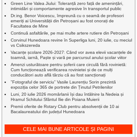
Green Line Valea Jiului: Toleranță zero față de amenințări,
intimidări și comportamente agresive în transportul public
Dr.ing. Benor Voicescu, împreună cu o seamă de profesori
emeriți ai Universității din Petroșani au fost onorați de
Facultatea de Mine
Continuă asfaltările, pe mai multe artere rutiere din Petroșani
Corvinul Hunedoara revine în Superliga luni, 20 iulie, cu meciul
vs Csikszereda
Vacanțe școlare 2026-2027: Când vor avea elevii vacanțele de
toamnă, iarnă, Paște și vară pe parcursul anului școlar viitor
Amenzi usturătoare pentru șoferii care circulă fără rovinietă:
Cum funcționează verificarea rovinietei și de ce mulți
conducători auto află târziu că au fost sancționați
”Fotograful de serviciu” Vasile Laurențiu Sorin prezintă
expoziția celor 365 de portrete din Ținutul Petrilenilor
Luni, 20 iulie 2026 momârlanii își dau întâlnire la Nedeia și
Hramul Schitului Sfântul Ilie din Poiana Muierii
Premii oferite de Rotary Club pentru absolvenții de 10 ai
Bacalaureatului din județul Hunedoara
CELE MAI BUNE ARTICOLE ȘI PAGINI