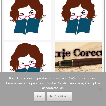
Folosim cookie-uri pentru a ne asigura că vă oferim cea mai
bună experiență pe site-ul nostru. Continuarea navigării implică
acceptarea lor.
OK
READ MORE